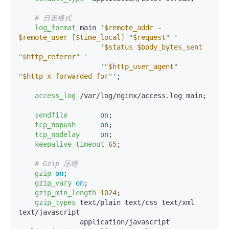
# 日志格式
log_format
 main 
'
$remote_addr
 - 
$remote_user
 [
$time_local
] "
$request
" '
'
$status
$body_bytes_sent
"
$http_referer
" '
'"
$http_user_agent
" 
"
$http_x_forwarded_for
"'
;

access_log
 /var/log/nginx/access.log main;

sendfile
on
;

tcp_nopush
on
;

tcp_nodelay
on
;

keepalive_timeout
65
;

# Gzip 压缩
gzip
on
;

gzip_vary
on
;

gzip_min_length
1024
;

gzip_types
 text/plain text/css text/xml 
text/javascript

               application/javascript 