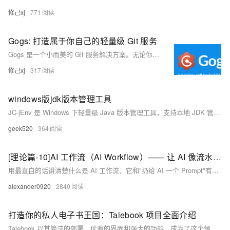
修己xj
771
Gogs: 打造属于你自己的轻量级 Git 服务
Gogs 是一个小而美的 Git 服务解决方案。无论你是想在个人服务器上搭建私有的代码仓库，还是为小团队提供一个轻量级的代码协作平台，Gogs 都是一个值得考虑的选择。
修己xj
317
windows版jdk版本管理工具
JC-jEnv 是 Windows 下轻量级 Java 版本管理工具，支持本地 JDK 管理、远程一键安装（如 `jvms install 21.0.4`）、快速切换（`jvms switch`）及项目级版本隔离，操作简洁，无需手动配环境变量。
geek520
364
[理论篇-10]AI 工作流（AI Workflow）—— 让 AI 像流水线一样干活 ⚠️ 已逐步被多 Agent 架构替代
用最直白的话讲清楚什么是 AI 工作流、它和"扔给 AI 一个 Prompt"有什么本质区别、为什么 2025 年之后所有真正能落地的 AI 产品几乎都长成"工作流"的样子——不管你是开发者、产品经理、运营、还是只想自己搭一个 AI 助手的普通用户,这一篇读完都能看懂背后在发生什么。
alexander0920
2840
打造你的私人电子书王国：Talebook 项目全面介绍
Talebook 以其简洁的部署、优雅的界面和强大的功能，成为了这个领域不可多得的好项目。