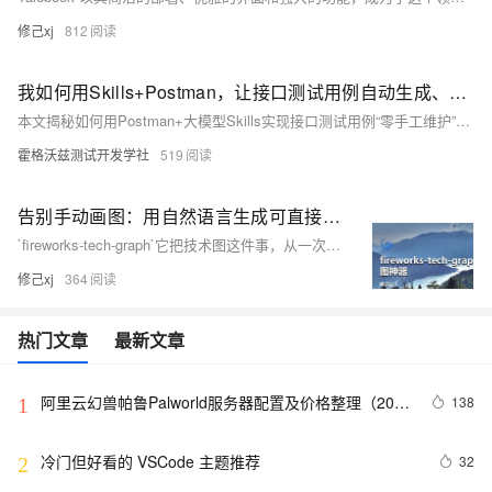
修己xj
812
我如何用Skills+Postman，让接口测试用例自动生成、自动维护，半年零手工更新
本文揭秘如何用Postman+大模型Skills实现接口测试用例“零手工维护”：通过自动感知OpenAPI变更、智能生成并应用Collection补丁、Git化管理+CI闭环验证，6个月未手动增删改用例。核心不是生成用例，而是让用例随代码自动同步。
霍格沃兹测试开发学社
519
告别手动画图：用自然语言生成可直接发布的 SVG+PNG 技术图
`fireworks-tech-graph`它把技术图这件事，从一次性手工劳动，变成了一种可以沉淀、复用、批量生成的 Skill 能力。在 AI/Agent 相关内容越来越多的背景下，这是一个很值得试一下的项目。
修己xj
364
热门文章
最新文章
阿里云幻兽帕鲁Palworld服务器配置及价格整理（2024
138
1
年版）
冷门但好看的 VSCode 主题推荐
32
2