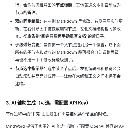
行，会作为思维导图的
节点标题
；其他普通文本则自动成为
节点的
备注
。
双向同步编辑
：在左侧 Markdown 里修改，右侧导图实时更
新；在右侧导图中拖拽或编辑节点，左侧文档结构也同步改
变。
彻底告别“画完导图再手动重写文档”的苦日子
。
子级递归变更
：当你把一个父节点拖到另一个位置，它下面
所有的子节点和对应的 Markdown 段落都会自动调整层级。
再也不用一个个修改标题级别了。
节点选中指示器
：选中某个节点后，左侧编辑器和预览区会
自动滚动并高亮对应行——让你在大纲和正文之间永远不会
迷路。
3. AI 辅助生成（可选，需配置 API Key）
写作过程中的“卡壳”往往发生在需要细化某个节点的时候。
MindWord 提供了实用的 AI 能力（需自行配置 OpenAI 兼容的 AP