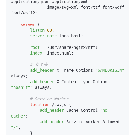
application/json application/xml

               image/svg+xml font/ttf font/woff 
font/woff2;

server
 {

listen
80
;

server_name
 localhost;

root
   /usr/share/nginx/html;

index
  index.html;

# 安全头
add_header
 X-Frame-Options 
"SAMEORIGIN"
always;

add_header
 X-Content-Type-Options 
"nosniff"
 always;

# Service Worker
location
 /sw.js {

add_header
 Cache-Control 
"no-
cache"
;

add_header
 Service-Worker-Allowed 
"/"
;

        }
