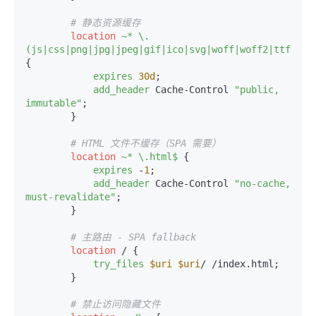
# 静态资源缓存
location
~* \.
(js|css|png|jpg|jpeg|gif|ico|svg|woff|woff2|ttf|mp4
{

expires
30d
;

add_header
 Cache-Control 
"public, 
immutable"
;

        }

# HTML 文件不缓存（SPA 需要）
location
~* \.html$
 {

expires
 -
1
;

add_header
 Cache-Control 
"no-cache, 
must-revalidate"
;

        }

# 主路由 - SPA fallback
location
 / {

try_files
$uri
$uri
/ /index.html;

        }

# 禁止访问隐藏文件