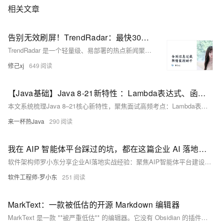
相关文章
告别无效刷屏！TrendRadar：最快30秒部署的开源热点助手，让你只看真正关心的新闻
TrendRadar 是一个轻量级、易部署的热点新闻聚合与推送工具。它能够从知乎、抖音、B站、微博、百度、华尔街见闻等11个主流平台抓取热搜榜单，然后根据你设定的关键词进行智能筛选，最终将你最关心的内容推送到手机或邮箱。
修己xj
649
【Java基础】Java 8-21新特性 ：Lambda表达式、函数式接口、Stream流、Optional（附《思维导图》+《面试高频考点清单》）
本文系统梳理Java 8–21核心新特性，聚焦面试高频考点：Lambda表达式、函数式接口、Stream流（惰性求值/并行流/map与flatMap区别）、Optional空值安全处理，并涵盖JDK9–21关键演进（模块化、var、Record、虚拟线程等），辅以原理剖析与实战代码，助力高效备战。
来一杯热Java
290
我在 AIP 智能体平台踩过的坑，都在这篇企业 AI 落地经验里了
软件架构师罗小东分享企业AI落地实战经验：聚焦AIP智能体平台建设中的真实坑点与解法——涵盖智能体全生命周期管理、多源知识库语义检索、MCP工具集成及多模型中立架构设计，强调“解决问题”而非堆砌功能。（239字）
软件工程师-罗小东
251
MarkText：一款被低估的开源 Markdown 编辑器
MarkText 是一款 **被严重低估** 的编辑器。它没有 Obsidian 的插件生态，也没有 Notion 的协作能力，但它做到了很多编辑器没做好的事：**把写 Markdown 这件事本身做到极致**。 干净的界面、流畅的实时预览、体贴的三种编辑模式、完整的规范支持，再加上 MIT 开源免费——如果你是一个纯粹的写作者，MarkText 就是你需要的那个工具。