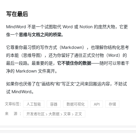
写在最后
MindWord 不是一个试图取代 Word 或 Notion 的庞然大物，它更
像一个
思维与文档之间的桥梁
。
它尊重你最习惯的写作方式（Markdown），也理解你结构化思考
的本能（思维导图），还为你留好了通往正式交付物（Word）的
最后一段路。最重要的是，
它不锁住你的数据
——随时可以带着干
净的 Markdown 文件离开。
如果你也厌倦了在“画结构”和“写正文”之间来回搬运内容，不妨试
试 MindWord。
文章标签：
人工智能
容器
数据可视化
API
存储
来 源：
开发者社区
>
大数据
>
文章
> 正文