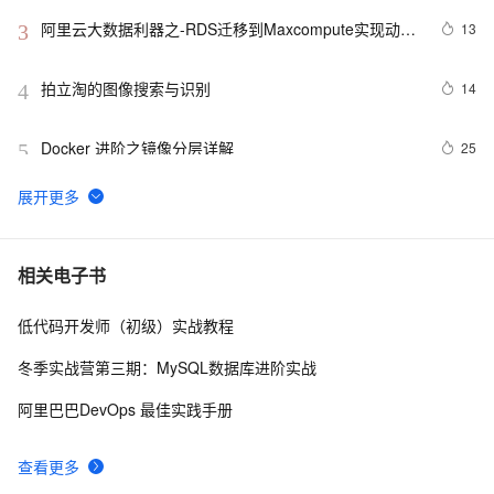
阿里云大数据利器之-RDS迁移到Maxcompute实现动态
13
3
分区
拍立淘的图像搜索与识别
14
4
Docker 进阶之镜像分层详解
25
5
GET 请求和 POST 请求的安全性有何区别？
10
6
hdu 3015 Disharmony Trees
558
7
相关电子书
低代码开发师（初级）实战教程
perl--CGI编程之Apache服务器安装配置
1
8
冬季实战营第三期：MySQL数据库进阶实战
如何绑定多个action到一个slot
456
9
阿里巴巴DevOps 最佳实践手册
结构struct(值类型)在实际应用要注意的二点:
620
10
查看更多