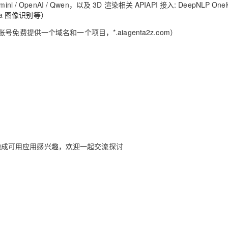
mini / OpenAI / Qwen
，以及
3D
渲染相关
API
API
接入
: DeepNLP One
na
图像识别等）
账号免费提供一个域名和一个项目，
*.aiagenta2z.com
）
地成可用应用感兴趣，欢迎一起交流探讨