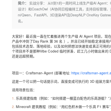
存储
天池大赛
Qwen3.7-Plus
简介：
实战分享： 从0到1的一周时间上线生产级AI Agent：Cr
云解析DNS
解决方案免费试用 新老
电子合同
设计）和CoachOwl（AI协同日程编排工具，支持目标管理、多A
最高领取价值200元试用
能看、能想、能动手的多模
安全
网络与CDN
AI 算法大赛
畅捷通
ni/Qwen、FastAPI、3D渲染API及DeepNLP OneKey Ga
大数据开发治理平台 Data
AI 产品 免费试用
网络
安全
云开发大赛
名。
Qwen3-VL-Plus
Tableau 订阅
1亿+ 大模型 tokens 和 
可观测
入门学习赛
中间件
AI空中课堂在线直播课
云防火墙
140+云产品 免费试用
大家好！最近我一直在忙着推进两个生产级
AI Agent
项目，现
上云与迁云
云原生的云上边界网络安全
产品新客免费试用，最长1
数据库
产品中冲到了
Day Rank
第
36
名 ），并且已经开始稳定承接用
生态解决方案
包括技术选型、落地经验，以及如何把想法快速变成真正可用的
大模型服务
企业出海
大模型ACA认证体验
大数据计算
个项目并不是那种Vibe Coded 临时拼凑、赶工几小时做出来的
助力企业全员 AI 认知与能
还是远超预期。
行业生态解决方案
千问AI平台-Token Plan
政企业务
媒体服务
开发者生态解决方案
企业服务与云通信
项目一：
Craftsman-Agent (部署地址:
https://craftsman-agent
千问AI平台-模型体验
AI 开发和 AI 应用解决
在线体验全尺寸、多种模态
域名与网站
这是一个可以把一句话提示词，直接变成可执行的
3D
组装方案
Happy 系列大模型
适用场景包括：
终端用户计算
1.
乐高搭建指南（例如：
“
如何搭建一艘蓝白配色的乐高游艇？
”
Serverless
2.
Minecraft
建筑教程（例如：
“
用红色积木做一个乐高
F1
赛车
”
开发工具