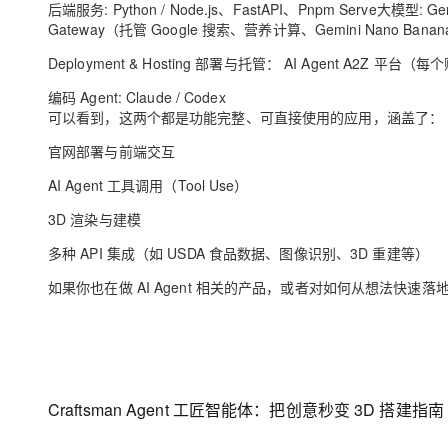
后端服务
: Python / Node.js
、
FastAPI
、
Pnpm Serve
大模型
: Ge
Gateway
（托管
Google
搜索、营养计算、
Gemini Nano Bana
Deployment & Hosting
部署与托管：
AI Agent A2Z
平台（每个
编码
Agent: Claude / Codex
可以看到，这两个都是功能完整、可直接使用的应用，涵盖了：
官网部署与前端交互
AI Agent
工具调用（
Tool Use
）
3D
渲染与建模
多种
API
集成（如
USDA
食品数据、图像识别、
3D
重建等）
如果你也在做
AI Agent
相关的产品，或者对如何从想法快速落
Craftsman Agent
工匠智能体：把创意秒变
3D
搭建指南