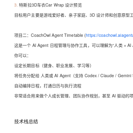
大模型解决方案
3.
特斯拉
3D
车衣
Car Wrap
设计预览
迁移与运维管理
目标用户主要是游戏爱好者、亲子家庭、
3D
设计师和创意原型
快速部署 Dify，高效搭建 
专有云
10 分钟在聊天系统中增加
项目二：
CoachOwl Agent Timetable (
https://coachowl.aiagen
这是一个
AI Agent
日程管理与协作工具，可以理解为
“
人类
+ AI
你可以：
设定长期目标（健身、职业发展、学习等）
将任务分配给 人类或
AI Agent
（支持
Codex / Claude / Gemini
自动编排日程，打通日历与执行流程
非常适合用来做个人成长管理、团队协作规划，甚至
AI
驱动的
技术栈总结