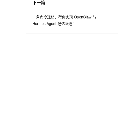
下一篇
息提取
与 AI 智能体进行实时音视频通话
一条命令迁移，帮你实现 OpenClaw 与
从文本、图片、视频中提取结构化的属性信息
构建支持视频理解的 AI 音视频实时通话应用
Hermes Agent 记忆互通！
t.diy 一步搞定创意建站
构建大模型应用的安全防护体系
通过自然语言交互简化开发流程,全栈开发支持
通过阿里云安全产品对 AI 应用进行安全防护