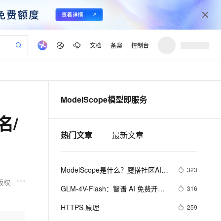
文档
备案
控制台
验
作计划
器
AI 活动
专业服务
服务伙伴合作计划
开发者社区
加入我们
产品动态
服务平台百炼
阿里云 OPC 创新助力计划
ModelScope模型即服务
一站式生成采购清单，支持单品或批量购买
可编辑精美 PPT 文稿
S产品伙伴计划（繁花）
峰会
CS
造的大模型服务与应用开发平台
Agency Agents：拥有专属领域专家
AI 生产力先锋
Al MaaS 服务伙伴赋能合作
域名
博文
Careers
至高可申请百万元
Qwen3.8-Max 模型上线
名/
 轻松生成专业的 PPT
开启高性价比 AI 编程新体验
弹性可伸缩的云计算服务
先锋实践拓展 AI 生产力的边界
多领域专家智能体,一键组建 AI 虚拟交付团队
Token 补贴，五大权
计划
海大会
伙伴信用分合作计划
商标
问答
社会招聘
热门文章
最新文章
益加速 OPC 成功
帕鲁游戏服务器
SS
HappyHorse 打造一站式影视创作平台
飞天发布时刻
HOT
Open Search 向量检索版支
划
备案
电子书
校园招聘
联机服务器，轻松开启游戏
视频创作，一键激活电商全链路生产力
稳定、安全、高性价比、高性能的云存储服务
所见，即是所愿
持视频检索 Pipeline 功能
可视化编排打通从文字构思到成片全链路闭环
更多支持
划
公司注册
镜像站
视频生成
语音识别与合成
 智能体与工作流应用
漫剧工坊：一站式动画创作平台
AI 实训营
应用身份服务 (IDaaS)
ModelScope是什么？魔搭社区AI模
323
合作伙伴培训与认证
划
上云迁移
站生成，高效打造优质广告素材
全接入的云上超级电脑
通过阿里云百炼高效搭建AI应用,助力高效开发
快速生产连贯的高质量长漫剧
从基础到进阶，Agent 创客手把手教你
OpenClaw 管理能力上线
型开源社区，模型即服务（MaaS）
版权
lScope
我要反馈
e-1.1-T2V
Qwen3-TTS-Flash
GLM-4V-Flash：智谱 AI 免费开放
316
查询合作伙伴
的共享平台
n Alibaba Cloud ISV 合作
代维服务
建企业门户网站
10 分钟搭建微信、支付宝小程序
MaxCompute MaxFrame 提
的图像理解大模型 API 接口
畅细腻的高质量视频
离线语音合成大模型，多语言方言自适应，低延迟高稳定
创新加速
ope
HTTPS 原理
登录合作伙伴管理后台
我要建议
259
站，无忧落地极速上线
以可视化方式快速构建移动和 PC 门户网站
国内短信简单易用，安全可靠，秒级触达，全球覆盖200+国家和地区。
高效部署网站，快速应用到小程序
供自动弹性内存功能