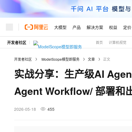
大模型
产品
解决方案
权益
定价
开发者社区
首页
计算机视觉
大模型
产品
解决方案
权益
定价
云市场
伙伴
服务
了解阿里云
精选产品
精选解决方案
普惠上云
产品定价
精选商城
成为销售伙伴
售前咨询
为什么选择阿里云
千问AI平台
开发者社区
ModelScope模型即服务
文章
正文
了解云产品的定价详情
大模型服务平台百炼
睿译宝，AI翻译排版一
普惠上云 官方力荐
分销伙伴
在线服务
网站建设
什么是云计算
大
实战分享：生产级AI Age
大模型服务与应用平台
上传文档即自动完成翻译和
云服务器38元/年起，超
咨询伙伴
多端小程序
技术领先
云上成本管理
售后服务
轻量应用服务器
GLM-5.2：长任务时代
官方推荐返现计划
大模型
精选产品
精选解决方案
Salesforce 国际版订阅
稳定可靠
Agent Workflow/ 部
管理和优化成本
推荐新用户得奖励，单订单
销售伙伴合作计划
自助服务
友盟天域
安全合规
人工智能与机器学习
AI
文本生成
云数据库 RDS
Hermes Agent，打造
云工开物
无影生态合作计划
在线服务
观测云
分析师报告
自主进化，持久记忆，越用
高校专属算力普惠，学生认
计算
互联网应用开发
2026-05-18
455
Qwen3.8-Max
HOT
Salesforce On Alibaba C
工单服务
Tuya 物联网平台阿里云
研究报告与白皮书
人工智能平台 PAI
快速拥有专属 OpenClaw
大模
Consulting Partner 合
大数据
容器
智能体时代全能旗舰模型
免费试用
短信专区
一站式AI开发、训练和推
蓝凌 OA
AI 大模型销售与服务生
现代化应用