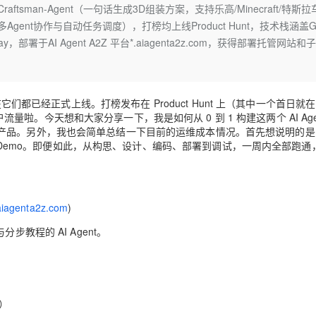
Deepseek-v4-pro
HappyHors
aftsman-Agent（一句话生成3D组装方案，支持乐高/Minecraft/特斯
同享
万小智 AI 建站低至 15元/月
Qoder CN
AI 短剧/漫剧
云原生数据库 
快递物流查询
WordPress
成为服务伙
高校合作
gent协作与自动任务调度），打榜均上线Product Hunt，技术栈涵盖G
点，立即开启云上创新
覆盖公网/内网、递归/权威、移动APP等全场景解析服务
送.CN域名，送备案服务码
基于千问大模型等，支持代码智能生成、研发智能问答
AI助力短剧
态智能体模型
旗舰 MoE 大模型，百万上下文与顶尖推理能力
图生视频，流
Ubuntu
teway，部署于AI Agent A2Z 平台*.aiagenta2z.com，获得部署托管网站和
服务生态伙伴
云工开物
企业应用
Works
Night Plan 支持 Qwen 3.8-Max
云原生大数据计算服务 MaxCompute
AI 办公
容器服务 Kub
NEW
GLM-5.2
Wan2.7-T
Red Hat
30+ 款产品免费体验
Data Agent 驱动的一站式 Data+AI 开发治理平台
夜间 5 折，Qwen/Meoo/TokenPlan 客户专享
面向分析的企业级SaaS模式云数据仓库
AI智能应用
提供一站式管
科研合作
视觉 Coding、空间感知、多模态思考等全面升级
1M上下文，专为长程任务能力而生
ERP
堂（旗舰版）
SUSE
智能客服
在它们都已经正式上线。打榜发布在
Product Hunt
上（其中一个首日就在
CRM
防护产品
2个月
自动承接线索
户流量啦。今天想和大家分享一下，我是如何从
0
到
1
构建这两个
AI Ag
建站小程序
产品。另外，我也会简单总结一下目前的运维成本情况。首先想说明的是
OA 办公系统
AI 应用构建
大模型原生
Demo
。即便如此，从构思、设计、编码、部署到调试，一周内全部跑通
力提升
财税管理
模板建站
Qoder
大模型服务平台百炼-应用模版
HOT
NEW
面向真实软件
个人版上线、团队版降价；千问3.8-Max首发发尝鲜
丰富多元化的应用模版和解决方案
400电话
定制建站
.aiagenta2z.com
)
万有无界
大模型服务平台百炼-智能体
方案
广告营销
模板小程序
的模型效果
灵活可视化地构建企业级 Agent
与分步教程的
AI Agent
。
定制小程序
秒悟
人工智能平台 PAI
APP 开发
云端极速 AI 
新一代 AI 视频生成模型，深度适配广告营销等场景
AI Native 的算法工程平台，一站式完成建模、训练、推理服务部署
）
建站系统
）