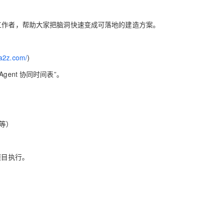
工作者，帮助大家把脑洞快速变成可落地的建造方案。
AI 应用
10分钟微调：让0.6B模型媲美235B模
多模态数据信
型
依托云原生高可用架构,实现Dify私有化部署
用1%尺寸在特定领域达到大模型90%以上效果
一个 AI 助手
超强辅助，Bol
ta2z.com/
)
即刻拥有 DeepSeek-R1 满血版
在企业官网、通讯软件中为客户提供 AI 客服
 Agent
协同时间表
”
。
多种方案随心选，轻松解锁专属 DeepSeek
等）
项目执行。