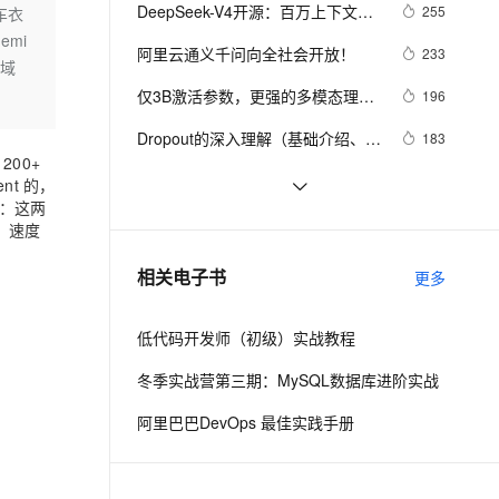
安全
我要投诉
e-1.1-I2V
Cosyvoice-V3-Flash
DeepSeek-V4开源：百万上下文，
255
拉车衣
PolarDB
上云场景组合购
Milvus 弹性伸缩功能新增节
伴
Agent能力比肩顶级闭源模型
emi
漫剧创作，剧本、分镜、视频高效生成
100%兼容MySQL、PostgreSQL，兼容Oracle，支持集中和分布式
覆盖90%+业务场景，专享组合折扣价
点支持范围
畅自然，细节丰富
高表现力语音合成大模型，语音克隆听感自然
VPN
阿里云通义千问向全社会开放！
233
子域
ernetes 版 ACK
云聚AI 严选权益
AI 原生数据库服务发布
SSL 证书
仅3B激活参数，更强的多模态理解
2V
Fun-ASR
196
，一键激活高效办公新体验
理容器应用的 K8s 服务
精选AI产品，从模型到应用全链提效
Agent 数据网关
与推理能力，百度文心 ERNIE-4.5-
文戏情感细腻自然，动作戏激烈拳拳到肉，实现更强表演能力
支持中英文自由切换，具备更强的噪声鲁棒性
堡垒机
Dropout的深入理解（基础介绍、模
183
VL-28B-A3B-Thinking正式开源！
AI 用量加速计划
云原生数据库 PolarDB
200+
型描述、原理深入、代码实现以及
防火墙
、识别商机，让客服更高效、服务更出色。
新老同享，达量后返
Agentic Database 发布
Silly Tavern 免费API保姆级教学
181
ent
的，
变种）
：这两
主机安全
应用
MNN-LLM App：在手机上离线运行
179
，速度
大模型，阿里巴巴开源基于 MNN-
千问办公
NEW
HumanOmni：首个专注人类中心场
139
AI 应用及服务市场
相关电子书
LLM 框架开发的手机 AI 助手应用
更多
的智能体编程平台
一站式AI生产力平台
景的多模态大模型，视觉与听觉融
合的突破！
AI 应用
伶鹊
低代码开发师（初级）实战教程
企业级人与Agent协作平台，接入和调度多个数字员工
智能客服平台，对话机器人、对话分析、智能外呼
大模型
冬季实战营第三期：MySQL数据库进阶实战
大模型服务平台百炼 - 全妙
自然语言处理
阿里巴巴DevOps 最佳实践手册
应用创作平台
多模态内容创作工具，已接入 DeepSeek
数据标注
机器学习