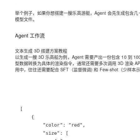
举个例子，如果你想搭建一艘乐高游艇，
Agent
会先生成包含几
模型文件。
Agent
工作流
文本生成
3D
搭建方案教程
以生成一艘
3D
乐高船为例，
Agent
需要产出一份包含
10
到
10
型数据转换为具体的渲染指令，通常还需要多次调用
3D
渲染
AP
用中，往往还需要配合
SFT
（监督微调
)
和
Few-shot
（少样本