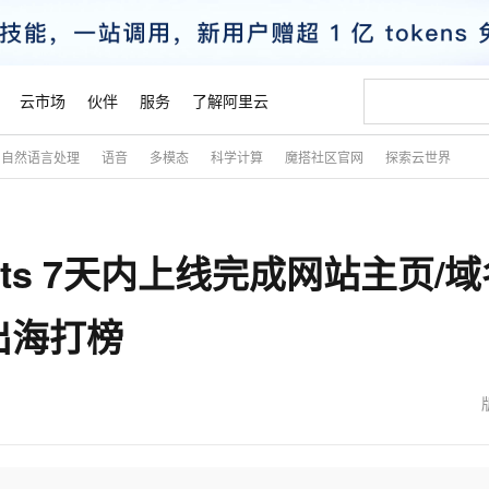
云市场
伙伴
服务
了解阿里云
自然语言处理
语音
多模态
科学计算
魔搭社区官网
探索云世界
AI 特惠
数据与 API
成为产品伙伴
企业增值服务
最佳实践
价格计算器
AI 场景体
基础软件
产品伙伴合
阿里云认证
市场活动
配置报价
大模型
自助选配和估算价格
步到位
智启 AI 普惠权益
产品生态集成认证中心
企业支持计划
云上春晚
域名与网站
Qwen Audio：打造专属 AI 语音助手
千问官方 MaaS 平台，为开发者和 Agent 而生，新用户赠送 1 亿 + tokens 额度
一句话生成原生
AI Coding
阿里云Maa
2026 阿里云
云服务器 E
为企业打
数据集
Windows
大模型认证
模型
NEW
NEW
nts 7天内上线完成网站主页/域
格式还原
值低价云产品抢先购
至高享 1亿+免费 tokens，加速 Al 应用落地
提供智能易用的域名与建站服务
Qwen-Audio-3.0-Realtime 端到端实时语音角色扮演
输入一句话想法,
智能编程，一键
安全可靠、
产品生态伙伴
专家技术服务
云上奥运之旅
弹性计算合作
阿里云中企出
手机三要素
宝塔 Linux
全部认证
价格优势
开源旗舰模型
即刻拥有 DeepSeek-V4-Pro
阿里云 OPC 创新助力计划
千问大模型
一键部署幻兽
AI 电商营销
对象存储 O
大模型
产品生态伙伴工作台
企业增值服务台
云栖战略参考
云存储合作计
云栖大会
身份实名认证
CentOS
训练营
署和出海打榜
推动算力普惠，释放技术红利
最高返9万
真正可用的 1M 上下文,一次完成代码全链路开发
快速构建应用程序和网站，即刻迈出上云第一步
轻松解锁专属 DeepSeek-V4-Pro
至高百万元 Token 补贴，加速一人公司成长
多元化、高性能、安全可靠的大模型服务
一键购买专属
从图文生成到
云上的中国
数据库合作计
活动全景
短信
Docker
图片和
自进化智能体
5 分钟轻松部署专属 QwenPaw
Token Plan 模型订阅计划
数字证书管理服务（原SSL证书）
高效搭建 AI
AI 广告创作
无影云电脑
企业成长
NEW
HOT
信息公告
看见新力量
云网络合作计
OCR 文字识别
JAVA
越聪明
证享300元代金券
全托管，含MySQL、PostgreSQL、SQL Server、MariaDB多引擎
Qwen3.8-Max 首发尝鲜，限时加量 10 倍，夜间低至2折
实现全站HTTPS，呈现可信的WEB访问
从聊天伙伴进化为能主动干活的本地数字员工
图文、视频一
随时随地安
魔搭 Mode
Kimi-K3
HappyHors
NEW
loud
服务实践
官网公告
金融模力时刻
Salesforce O
版
发票查验
全能环境
Claude Code + GStack 打造工程团队
千问办公，限时限量积分加倍
Qoder
低代码高效构
AI 建站
短信服务
型
NEW
作计划
Kimi 最新旗舰模型，长程编程与推理利器
让文字生成流
计划
创新中心
魔搭 ModelSc
健康状态
理服务
让AI从“聊天伙伴”进化为能干活的“数字员工”
安装技能 GStack，拥有专属 AI 工程团队
你的AI工作搭子，覆盖日常办公高频场景
面向真实软件的智能体编程平台
0 代码专业建
客户案例
天气预报查询
操作系统
态合作计划