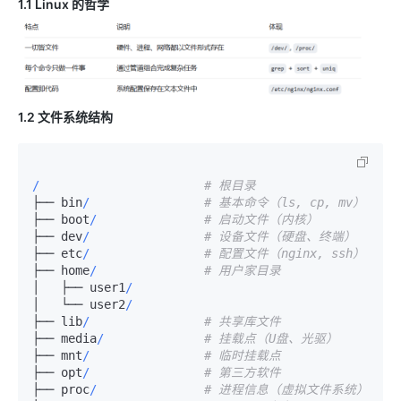
1.1 Linux 的哲学
1.2 文件系统结构
/
# 根目录
├── bin
/
# 基本命令（ls, cp, mv）
├── boot
/
# 启动文件（内核）
├── dev
/
# 设备文件（硬盘、终端）
├── etc
/
# 配置文件（nginx, ssh）
├── home
/
# 用户家目录
│   ├── user1
/
│   └── user2
/
├── lib
/
# 共享库文件
├── media
/
# 挂载点（U盘、光驱）
├── mnt
/
# 临时挂载点
├── opt
/
# 第三方软件
├── proc
/
# 进程信息（虚拟文件系统）