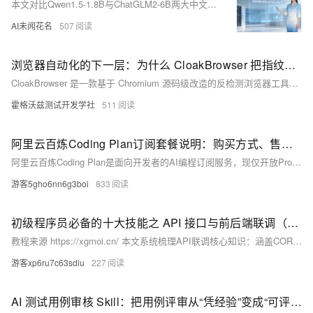
本文对比Qwen1.5-1.8B与ChatGLM2-6B两大中文大模型：前者轻量易部署，CPU即可运行，代码简洁，但易幻觉、指令遵循弱；后者参数量大，中文理解与逻辑更强，但需GPU、加载复杂。二者代表“小而美”与“大而全”的典型路径。
AI未闻花名
507
浏览器自动化的下一层：为什么 CloakBrowser 把指纹问题推到了源码层？
CloakBrowser 是一款基于 Chromium 源码级改造的反检测浏览器工具，通过 C++ 层补丁修复 Canvas、WebGL、字体、GPU、WebRTC 等指纹特征，并模拟真实用户行为，提升自动化环境可信度。它不绕验证码，而是从根源降低被风控识别概率，适用于测试开发、AI Agent 及合规爬虫场景。
霍格沃兹测试开发学社
511
阿里云百炼Coding Plan订阅套餐说明：购买方式、售罄解决方法、token额度及使用规则指南
阿里云百炼Coding Plan是面向开发者的AI编程订阅服务，现仅开放Pro版（200元/月，9万次请求），每日9:30限量抢购。支持Qwen3.5-Plus、Kimi-k2.5、GLM-5等多模型，兼容Cursor、Qwen Code等工具。额度用尽即停，不转按量计费。阿里云百炼官网：https://t.aliyun.com/U/fPVHqY
游客5gho6nn6g3boi
833
初级程序员必备的十大技能之 API 接口与前后端联调（五）
教程来源 https://xgmoi.cn/ 本文系统梳理API联调核心知识：涵盖CORS跨域、404/401/403错误排查、数据格式转换、重复请求防控等高频问题及代码级解决方案；详解接口文档规范与Swagger自动化实践，并总结HTTP协议、RESTful设计、前端封装、调试工具等完整知识体系。
游客xp6ru7c63sdiu
227
AI 测试用例审核 Skill：把用例评审从“凭经验”变成“可评分”