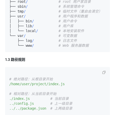
├── root
/
# root 用户家目录
├── sbin
/
# 系统管理命令
├── tmp
/
# 临时文件（重启会清空）
├── usr
/
# 用户程序和数据
│   ├── bin
/
# 用户命令
│   ├── lib
/
# 用户库
│   └── local
/
# 本地安装软件
└── var
/
# 可变数据
    ├── log
/
# 日志文件
    └── www
/
# Web 服务器数据
1.3 路径规则
# 绝对路径：从根目录开始
/home/user/project/index.js
# 相对路径：从当前目录开始
./index.js
# 当前目录
../config.js
# 上一级目录
../../package.json
# 上两级目录