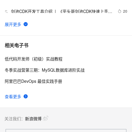
剑池CDK开发工具介绍  |  《平头哥剑池CDK快速上手指
20
5
南》第一章
WebAssembly 在 MOSN 中的实践 - 基础框架篇
12
6
userdel使用说明
661
7
相关电子书
低代码开发师（初级）实战教程
自己看系统的“系统还原”
673
8
冬季实战营第三期：MySQL数据库进阶实战
AngularJS 五大特性，加快 Web 应用开发
674
9
阿里巴巴DevOps 最佳实践手册
WPF游戏开发——小鸡快跑
642
10
查看更多
关注我们：
新浪微博