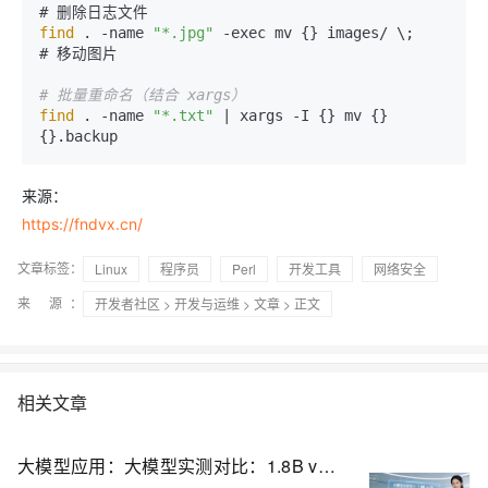
find
 . -name 
"*.jpg"
 -exec mv {} images/ \;     
# 移动图片

# 批量重命名（结合 xargs）
find
 . -name 
"*.txt"
 | xargs -I {} mv {} 
来源：
https://fndvx.cn/
文章标签：
Linux
程序员
Perl
开发工具
网络安全
来 源：
开发者社区
>
开发与运维
>
文章
> 正文
相关文章
大模型应用：大模型实测对比：1.8B vs 6B，本地部署的极限拉扯与真实体感.119