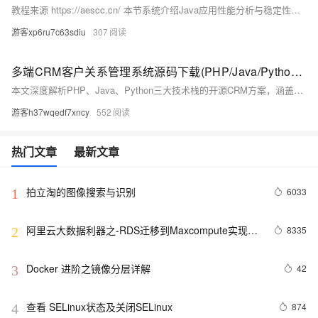
教程来源 https://aescc.cn/ 本节系统介绍Java应用性能分析与稳定性保障核心实践：涵盖Arthas诊断、火焰图性能剖析、全链路压测方法论及JMeter实战、混沌工程故障注入（ChaosBlade），并复盘Full GC与数据库死锁两大典型故障案例，助力高效定位与解决线上性能问题。
游客xp6ru7c63sdiu
307
多端CRM客户关系管理系统源码下载(PHP/Java/Python)完整开源版
本文深度解析PHP、Java、Python三大技术栈的开源CRM方案，涵盖多端协同架构、RBAC权限控制、客户公海回收、RESTful API设计及AI智能化演进，助成长型企业以低成本实现私有化、可定制、高扩展的CRM自主建设。
游客h37wqedf7xncy
552
热门文章
最新文章
拍立淘的图像搜索与识别
6033
1
阿里云大数据利器之-RDS迁移到Maxcompute实现动
8335
2
态分区
Docker 进阶之镜像分层详解
42
3
查看 SELinux状态及关闭SELinux
874
4