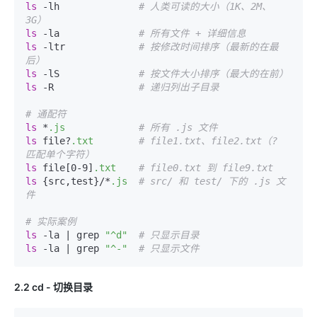
ls
 -lh              
# 人类可读的大小（1K、2M、
3G）
ls
 -la              
# 所有文件 + 详细信息
ls
 -ltr             
# 按修改时间排序（最新的在最
后）
ls
 -lS              
# 按文件大小排序（最大的在前）
ls
 -R               
# 递归列出子目录
# 通配符
ls
 *
.js
# 所有 .js 文件
ls
 file?
.txt
# file1.txt、file2.txt（? 
匹配单个字符）
ls
 file[0-9]
.txt
# file0.txt 到 file9.txt
ls
 {src,test}/*
.js
# src/ 和 test/ 下的 .js 文
件
# 实际案例
ls
 -la | grep 
"^d"
# 只显示目录
ls
 -la | grep 
"^-"
# 只显示文件
2.2 cd - 切换目录