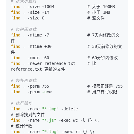
# 按大小查找
find
find
find
 . -size 0                  # 空文件

# 按时间查找
find
 . -mtime -7                # 7天内修改的文
find
 . -mtime +30               # 30天前修改的文
find
find
 . -newer reference.txt     # 比 
reference.txt 更新的文件

# 按权限查找
find
find
 . -perm 
-u
=w               # 用户有写权限

# 执行操作
find
 . -name 
"*.tmp"
 -delete                    
find
 . -name 
"*.js"
 -exec wc -l {} \;           
find
 . -name 
"*.log"
 -exec rm {} \;             