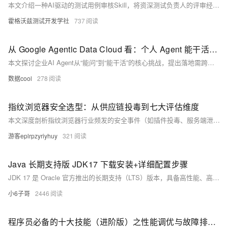
本文介绍一种AI驱动的测试用例审核Skill，将资深测试负责人的评审经验封装为可复用、可量化、可批量执行的标准能力。它能自动检查逻辑完整性、预期明确性、前置条件、PRD覆盖度及边界异常，逐条评分、定位问题、给出修改建议，助力团队提升用例质量、统一评审标准、加速新人成长。
霍格沃兹测试开发学社
737
从 Google Agentic Data Cloud 看：个人 Agent 能干活了，企业 Agent 卡在哪了？
本文探讨企业AI Agent从“能问”到“能干活”的核心挑战，提出落地需跨越三道坎：读懂数据（语义理解）、安全访问（权限与审计）、真正干活（端到端业务执行）。阿里云瑶池基于Meta Agent知识大脑、DataGateway安全通道等实践，正推动企业Agent走向规模化、自进化的真实生产应用。
数据cool
278
指纹浏览器安全选型：从供应链投毒到七大评估维度
本文深度剖析指纹浏览器行业频发的安全事件（如插件投毒、服务端泄露、木马植入等），揭示其因Electron架构缺陷、供应链失控、本地API裸奔等导致的“高危蜜罐”本质，并提出涵盖国际认证、安全历史、加密架构、TLS 1.3、2FA、插件签名、API管控等7个维度的可落地选型评估框架，助开发者守住资产安全底线。
游客eplrpzyriyhuy
321
Java 长期支持版 JDK17 下载安装+详细配置步骤
JDK 17 是 Oracle 官方推出的长期支持（LTS）版本，具备高性能、高安全性、强兼容性与丰富新特性（如密封类、模式匹配等），广泛用于后端开发、微服务、大数据及教学实训，是企业级 Java 开发的主流稳定选择。（239字）
小6子哥
2446
程序员必备的十大技能（进阶版）之性能调优与故障排查（四）