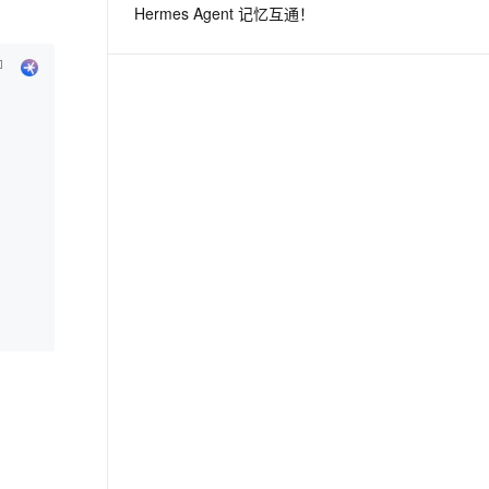
Hermes Agent 记忆互通！
息提取
与 AI 智能体进行实时音视频通话
从文本、图片、视频中提取结构化的属性信息
构建支持视频理解的 AI 音视频实时通话应用
t.diy 一步搞定创意建站
构建大模型应用的安全防护体系
通过自然语言交互简化开发流程,全栈开发支持
通过阿里云安全产品对 AI 应用进行安全防护