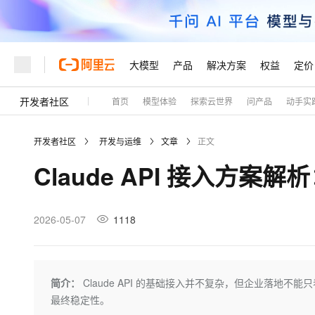
大模型
产品
解决方案
权益
定价
开发者社区
首页
模型体验
探索云世界
问产品
动手实
大模型
产品
解决方案
权益
定价
云市场
伙伴
服务
了解阿里云
精选产品
精选解决方案
普惠上云
产品定价
精选商城
成为销售伙伴
售前咨询
为什么选择阿里云
千问AI平台
开发者社区
开发与运维
文章
正文
了解云产品的定价详情
大模型服务平台百炼
千问办公，解锁你的工作
普惠上云 官方力荐
分销伙伴
在线服务
网站建设
什么是云计算
大
Claude API 接入方
大模型服务与应用平台
企业级Agent产品，直接
云服务器38元/年起，超
咨询伙伴
多端小程序
技术领先
云上成本管理
售后服务
轻量应用服务器
Agency Agents：拥
官方推荐返现计划
大模型
精选产品
精选解决方案
Salesforce 国际版订阅
稳定可靠
管理和优化成本
推荐新用户得奖励，单订单
销售伙伴合作计划
2026-05-07
1118
自助服务
友盟天域
安全合规
人工智能与机器学习
AI
文本生成
云数据库 RDS
HappyHorse 打造一
云工开物
无影生态合作计划
在线服务
观测云
分析师报告
高校专属算力普惠，学生认
计算
互联网应用开发
Qwen3.8-Max
HOT
Salesforce On Alibaba C
工单服务
Tuya 物联网平台阿里云
研究报告与白皮书
人工智能平台 PAI
快速拥有专属 OpenClaw
简介：
Claude API 的基础接入并不复杂，但企业落地
大模
Consulting Partner 合
大数据
容器
智能体时代全能旗舰模型
免费试用
短信专区
一站式AI开发、训练和推
最终稳定性。
蓝凌 OA
AI 大模型销售与服务生
现代化应用