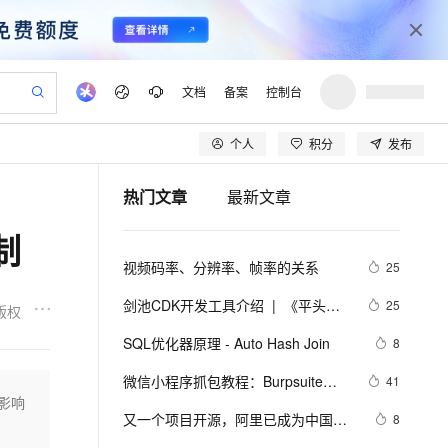
文档
备案
控制台
个人
积分
发布
验
作计划
器
AI 活动
专业服务
服务伙伴合作计划
开发者社区
加入我们
产品动态
服务平台百炼
阿里云 OPC 创新助力计划
热门文章
最新文章
一站式生成采购清单，支持单品或批量购买
io：打造专属 AI 语音助手
S产品伙伴计划（繁花）
峰会
CS
造的大模型服务与应用开发平台
一句话生成原生可编辑精美 PPT 文稿
AI 生产力先锋
Al MaaS 服务伙伴赋能合作
域名
博文
Careers
至高可申请百万元
Qwen3.8-Max 模型上线
制
开启高性价比 AI 编程新体验
弹性可伸缩的云计算服务
Qwen-Audio-3.0-Realtime 端到端实时语音角色扮演
输入一句话想法, 轻松生成专业的 PPT
先锋实践拓展 AI 生产力的边界
Token 补贴，五大权
计划
海大会
伙伴信用分合作计划
商标
问答
社会招聘
视频码率、分辨率、帧率的关系
25
益加速 OPC 成功
eek-V4-Pro
SS
一键部署幻兽帕鲁游戏服务器
飞天发布时刻
HOT
Open Search 向量检索版支
划
备案
电子书
校园招聘
pSeek-V4-Pro
视频创作，一键激活电商全链路生产力
稳定、安全、高性价比、高性能的云存储服务
一键购买专属联机服务器，轻松开启游戏
所见，即是所愿
持视频检索 Pipeline 功能
更多支持
剑池CDK开发工具介绍  |  《平头哥
25
版权
划
公司注册
镜像站
视频生成
语音识别与合成
剑池CDK快速上手指南》第一章
专属 QwenPaw
漫剧工坊：一站式动画创作平台
AI 实训营
HOT
应用身份服务 (IDaaS)
SQL优化器原理 - Auto Hash Join
8
合作伙伴培训与认证
划
上云迁移
站生成，高效打造优质广告素材
全接入的云上超级电脑
从聊天伙伴进化为能主动干活的本地数字员工
快速生产连贯的高质量长漫剧
从基础到进阶，Agent 创客手把手教你
OpenClaw 管理能力上线
lScope
我要反馈
e-1.1-T2V
Qwen3-TTS-Flash
微信小程序抓包教程：Burpsuite版 
41
查询合作伙伴
n Alibaba Cloud ISV 合作
代维服务
建企业门户网站
10 分钟搭建微信、支付宝小程序
会影响
MaxCompute MaxFrame 提
附所需工具
畅细腻的高质量视频
离线语音合成大模型，多语言方言自适应，低延迟高稳定
创新加速
又一个项目开源，阿里已成为中国开
ope
登录合作伙伴管理后台
8
我要建议
站，无忧落地极速上线
以可视化方式快速构建移动和 PC 门户网站
国内短信简单易用，安全可靠，秒级触达，全球覆盖200+国家和地区。
高效部署网站，快速应用到小程序
供自动弹性内存功能
源的关键力量？