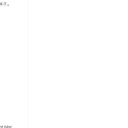
。
4-7
 bloc