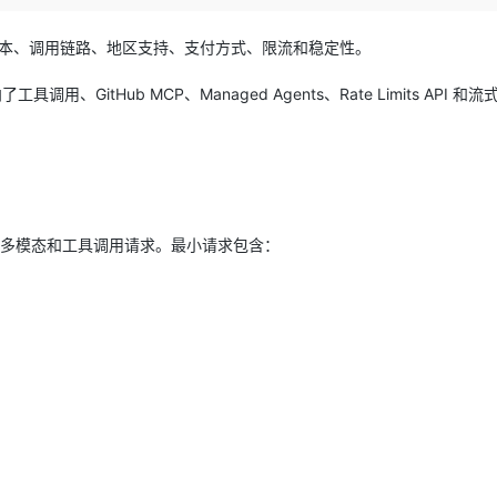
Deepseek-v4-pro
HappyHors
同享
万小智 AI 建站低至 15元/月
Qoder CN
AI 短剧/漫剧
云原生数据库 
快递物流查询
WordPress
成为服务伙
高校合作
点，立即开启云上创新
覆盖公网/内网、递归/权威、移动APP等全场景解析服务
送.CN域名，送备案服务码
基于千问大模型等，支持代码智能生成、研发智能问答
AI助力短剧
态智能体模型
旗舰 MoE 大模型，百万上下文与顶尖推理能力
图生视频，流
模型版本、调用链路、地区支持、支付方式、限流和稳定性。
Ubuntu
服务生态伙伴
云工开物
企业应用
Works
Night Plan 支持 Qwen 3.8-Max
云原生大数据计算服务 MaxCompute
AI 办公
容器服务 Kub
NEW
工具调用、GitHub MCP、Managed Agents、Rate Limits API 和
GLM-5.2
Wan2.7-T
Red Hat
30+ 款产品免费体验
Data Agent 驱动的一站式 Data+AI 开发治理平台
夜间 5 折，Qwen/Meoo/TokenPlan 客户专享
面向分析的企业级SaaS模式云数据仓库
AI智能应用
提供一站式管
科研合作
视觉 Coding、空间感知、多模态思考等全面升级
1M上下文，专为长程任务能力而生
ERP
堂（旗舰版）
SUSE
智能客服
CRM
防护产品
2个月
自动承接线索
建站小程序
OA 办公系统
AI 应用构建
大模型原生
多轮对话、多模态和工具调用请求。最小请求包含：
力提升
财税管理
模板建站
Qoder
大模型服务平台百炼-应用模版
HOT
NEW
面向真实软件
个人版上线、团队版降价；千问3.8-Max首发发尝鲜
丰富多元化的应用模版和解决方案
400电话
定制建站
万有无界
大模型服务平台百炼-智能体
方案
广告营销
模板小程序
的模型效果
灵活可视化地构建企业级 Agent
定制小程序
秒悟
人工智能平台 PAI
APP 开发
云端极速 AI 
新一代 AI 视频生成模型，深度适配广告营销等场景
AI Native 的算法工程平台，一站式完成建模、训练、推理服务部署
建站系统