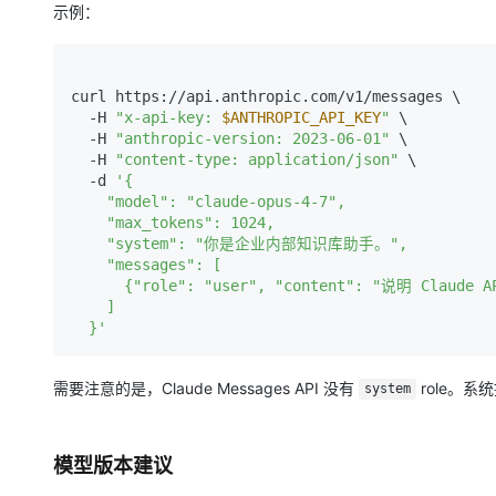
大模型解决方案
示例：
迁移与运维管理
快速部署 Dify，高效搭建 
专有云
curl https://api.anthropic.com/v1/messages \

  -H 
"x-api-key: 
$ANTHROPIC_API_KEY
"
 \

10 分钟在聊天系统中增加
  -H 
"anthropic-version: 2023-06-01"
 \

  -H 
"content-type: application/json"
 \

  -d 
'{

    "model": "claude-opus-4-7",

    "max_tokens": 1024,

    "system": "你是企业内部知识库助手。",

    "messages": [

      {"role": "user", "content": "说明 Claude API 的接入步骤"}

    ]

  }'
需要注意的是，Claude Messages API 没有
role。
system
模型版本建议