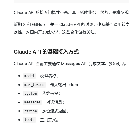
存储
天池大赛
Qwen3.7-Plus
云解析DNS
解决方案免费试用 新老
电子合同
最高领取价值200元试用
能看、能想、能动手的多模
安全
网络与CDN
Claude API 的接入门槛并不高。真正影响业务上线的，是
AI 算法大赛
畅捷通
大数据开发治理平台 Data
AI 产品 免费试用
网络
安全
云开发大赛
近期 X 和 GitHub 上关于 Claude API 的讨论，也从基础调用转向了
Qwen3-VL-Plus
Tableau 订阅
1亿+ 大模型 tokens 和 
定性。对国内开发者来说，这些变化值得关注。
可观测
入门学习赛
中间件
AI空中课堂在线直播课
云防火墙
140+云产品 免费试用
上云与迁云
云原生的云上边界网络安全
产品新客免费试用，最长1
数据库
Claude API 的基础接入方式
生态解决方案
大模型服务
企业出海
大模型ACA认证体验
大数据计算
Claude API 当前主要通过 Messages API 完成文本、
助力企业全员 AI 认知与能
行业生态解决方案
千问AI平台-Token Plan
政企业务
媒体服务
开发者生态解决方案
：模型名称；
model
企业服务与云通信
：最大输出 token；
max_tokens
千问AI平台-模型体验
AI 开发和 AI 应用解决
在线体验全尺寸、多种模态
：系统指令；
域名与网站
system
：对话消息；
messages
Happy 系列大模型
终端用户计算
：是否流式返回；
stream
Serverless
：工具定义。
tools
开发工具