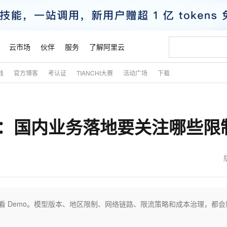
云市场
伙伴
服务
了解阿里云
践
官方博客
考认证
TIANCHI大赛
活动广场
下载
AI 特惠
数据与 API
成为产品伙伴
企业增值服务
最佳实践
价格计算器
AI 场景体
基础软件
产品伙伴合
阿里云认证
市场活动
配置报价
大模型
自助选配和估算价格
新方式
睿译宝，AI翻译排版一步到位
智启 AI 普惠权益
产品生态集成认证中心
企业支持计划
云上春晚
域名与网站
千问官方 MaaS 平台，为开发者和 Agent 而生，新用户赠送 1 亿 + tokens 额度
Qwen Aud
AI Coding
阿里云Maa
2026 阿里云
云服务器 E
为企业打
数据集
Windows
大模型认证
模型
NEW
NEW
案解析：国内业务落地要关注哪些限
交付可用成果
值低价云产品抢先购
上传文档即自动完成翻译和格式还原
至高享 1亿+免费 tokens，加速 Al 应用落地
提供智能易用的域名与建站服务
智能编程，一键
安全可靠、
产品生态伙伴
专家技术服务
云上奥运之旅
弹性计算合作
阿里云中企出
手机三要素
宝塔 Linux
全部认证
价格优势
有专属领域专家
GLM-5.2：长任务时代开源旗舰模型
阿里云 OPC 创新助力计划
千问大模型
即刻拥有 DeepS
AI 电商营销
对象存储 O
大模型
产品生态伙伴工作台
企业增值服务台
云栖战略参考
云存储合作计
云栖大会
身份实名认证
CentOS
训练营
推动算力普惠，释放技术红利
最高返9万
多领域专家智能体,一键组建 AI 虚拟交付团队
快速构建应用程序和网站，即刻迈出上云第一步
至高百万元 Token 补贴，加速一人公司成长
多元化、高性能、安全可靠的大模型服务
真正可用的 1M 上下文,一次完成代码全链路开发
轻松解锁专属 Dee
从图文生成到
云上的中国
数据库合作计
活动全景
短信
Docker
图片和
站式影视创作平台
Hermes Agent，打造自进化智能体
Token Plan 模型订阅计划
数字证书管理服务（原SSL证书）
5 分钟轻松部署
AI 广告创作
无影云电脑
企业成长
NEW
信息公告
看见新力量
云网络合作计
OCR 文字识别
JAVA
证享300元代金券
可视化编排打通从文字构思到成片全链路闭环
全托管，含MySQL、PostgreSQL、SQL Server、MariaDB多引擎
自主进化，持久记忆，越用越聪明
Qwen3.8-Max 首发尝鲜，限时加量 10 倍，夜间低至2折
实现全站HTTPS，呈现可信的WEB访问
图文、视频一
随时随地安
魔搭 Mode
Kimi-K3
HappyHors
NEW
loud
服务实践
官网公告
金融模力时刻
Salesforce O
版
发票查验
全能环境
Claude Code + GStack 打造工程团队
千问办公，限时限量积分加倍
Qoder
低代码高效构
AI 建站
短信服务
不能只看 Demo。模型版本、地区限制、网络链路、限流策略和成本治理，都
型
NEW
作计划
Kimi 最新旗舰模型，长程编程与推理利器
让文字生成流
计划
创新中心
魔搭 ModelSc
健康状态
理服务
让AI从“聊天伙伴”进化为能干活的“数字员工”
安装技能 GStack，拥有专属 AI 工程团队
你的AI工作搭子，覆盖日常办公高频场景
面向真实软件的智能体编程平台
0 代码专业建
客户案例
天气预报查询
操作系统
态合作计划