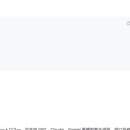
一入口之一。它支持 GPT、Claude、Gemini 等模型聚合调用，接口风格