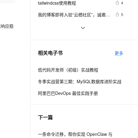
安全
tailwindcss使用教程
我要投诉
e-1.1-I2V
Cosyvoice-V3-Flash
4
PolarDB
上云场景组合购
Milvus 弹性伸缩功能新增节
伴
漫剧创作，剧本、分镜、视频高效生成
100%兼容MySQL、PostgreSQL，兼容Oracle，支持集中和分布式
覆盖90%+业务场景，专享组合折扣价
点支持范围
畅自然，细节丰富
高表现力语音合成大模型，语音克隆听感自然
VPN
我的博客即将入驻“云栖社区”，诚邀技
5
术同仁一同入驻。
ernetes 版 ACK
云聚AI 严选权益
AI 原生数据库服务发布
SSL 证书
思科路由器的密码恢复
流式响应稳
4
2V
Fun-ASR
，一键激活高效办公新体验
理容器应用的 K8s 服务
精选AI产品，从模型到应用全链提效
Agent 数据网关
文戏情感细腻自然，动作戏激烈拳拳到肉，实现更强表演能力
支持中英文自由切换，具备更强的噪声鲁棒性
堡垒机
有一种忙，叫做很有希望
6
AI 用量加速计划
云原生数据库 PolarDB
防火墙
、识别商机，让客服更高效、服务更出色。
深度优先搜索的图文介绍
新老同享，达量后返
Agentic Database 发布
3
相关电子书
更多
主机安全
应用
低代码开发师（初级）实战教程
千问办公
NEW
AI 应用及服务市场
的智能体编程平台
一站式AI生产力平台
冬季实战营第三期：MySQL数据库进阶实战
AI 应用
伶鹊
阿里巴巴DevOps 最佳实践手册
企业级人与Agent协作平台，接入和调度多个数字员工
智能客服平台，对话机器人、对话分析、智能外呼
大模型
大模型服务平台百炼 - 全妙
自然语言处理
下一篇
应用创作平台
多模态内容创作工具，已接入 DeepSeek
数据标注
机器学习
一条命令迁移，帮你实现 OpenClaw 与