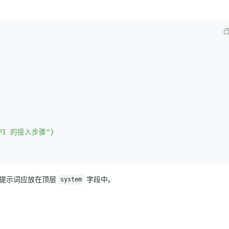
AI 应用
10分钟微调：让0.6B模型媲美235B模
多模态数据信
型
依托云原生高可用架构,实现Dify私有化部署
用1%尺寸在特定领域达到大模型90%以上效果
一个 AI 助手
超强辅助，Bol
即刻拥有 DeepSeek-R1 满血版
在企业官网、通讯软件中为客户提供 AI 客服
多种方案随心选，轻松解锁专属 DeepSeek
系统提示词应放在顶层
字段中。
system