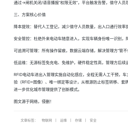
通过→闸机关闭/语音播报“权限无效”，平台触发告警，值守人
三、方案核心价值
降本提效：替代人工登记，减少值守人员数量，出入口通行效率提
安全管控：杜绝外来电动车随意进入，实现车辆身份唯一识别，
可追溯可管理：所有操作留痕，数据云端存储，解决管理方“管不
低运维：无源标签免充电、免维护，硬件稳定性高，管理方后续
RFID电动车进出入管理实施自动化感应，全程无需人工干预，
验（RFID+图像）、唯一绑定等设计，从根源防止标签转移、套
进一步优化城市管理提供了创新模式。
图文源于网络，侵删！
文章标签：
物联网
运维
存储
安全