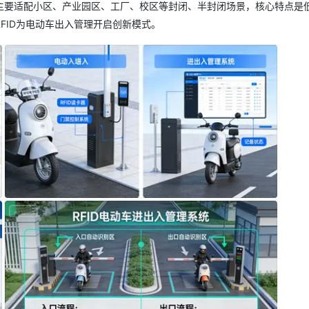
服务生态伙伴
主要适配小区、产业园区、工厂、校区等封闭、半封闭场景，核心特点是
云工开物
企业应用
Works
Night Plan 支持 Qwen 3.8-Max
云原生大数据计算服务 MaxCompute
AI 办公
容器服务 Kub
NEW
GLM-5.2
Wan2.7-T
Red Hat
FID为电动车出入管理开启创新模式。
30+ 款产品免费体验
Data Agent 驱动的一站式 Data+AI 开发治理平台
夜间 5 折，Qwen/Meoo/TokenPlan 客户专享
面向分析的企业级SaaS模式云数据仓库
AI智能应用
提供一站式管
科研合作
视觉 Coding、空间感知、多模态思考等全面升级
1M上下文，专为长程任务能力而生
ERP
堂（旗舰版）
SUSE
智能客服
CRM
防护产品
2个月
自动承接线索
建站小程序
OA 办公系统
AI 应用构建
大模型原生
力提升
财税管理
模板建站
Qoder
大模型服务平台百炼-应用模版
HOT
NEW
面向真实软件
个人版上线、团队版降价；千问3.8-Max首发发尝鲜
丰富多元化的应用模版和解决方案
400电话
定制建站
万有无界
大模型服务平台百炼-智能体
方案
广告营销
模板小程序
的模型效果
灵活可视化地构建企业级 Agent
定制小程序
秒悟
人工智能平台 PAI
APP 开发
云端极速 AI 
新一代 AI 视频生成模型，深度适配广告营销等场景
AI Native 的算法工程平台，一站式完成建模、训练、推理服务部署
建站系统
AI 应用
10分钟微调：让0.6B模型媲美235B模
多模态数据信