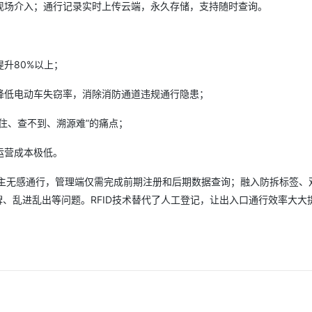
员现场介入；通行记录实时上传云端，永久存储，支持随时查询。
升80%以上；
降低电动车失窃率，消除消防通道违规通行隐患；
住、查不到、溯源难”的痛点；
运营成本极低。
车主无感通行，管理端仅需完成前期注册和后期数据查询；融入防拆标签、
牌、乱进乱出等问题。RFID技术替代了人工登记，让出入口通行效率大大