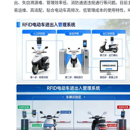
出、失窃溯源难、管理效率低、消防通道违规通行等问题。目前
大数据开发治理平台 Data
AI 产品 免费试用
网络
安全
云开发大赛
Qwen3-VL-Plus
Tableau 订阅
易运维、高适配，贴合电动车高频次、低管理成本的使用特性，R
1亿+ 大模型 tokens 和 
可观测
入门学习赛
中间件
AI空中课堂在线直播课
云防火墙
140+云产品 免费试用
上云与迁云
云原生的云上边界网络安全
产品新客免费试用，最长1
数据库
生态解决方案
大模型服务
企业出海
大模型ACA认证体验
大数据计算
助力企业全员 AI 认知与能
行业生态解决方案
千问AI平台-Token Plan
政企业务
媒体服务
开发者生态解决方案
企业服务与云通信
千问AI平台-模型体验
AI 开发和 AI 应用解决
在线体验全尺寸、多种模态
域名与网站
Happy 系列大模型
终端用户计算
Serverless
开发工具
大模型解决方案
迁移与运维管理
快速部署 Dify，高效搭建 