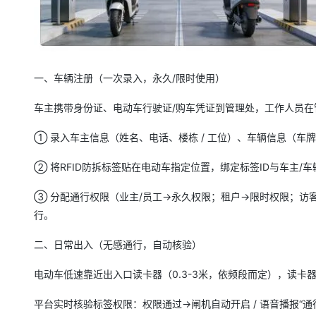
专有云
10 分钟在聊天系统中增加
一、车辆注册（一次录入，永久/限时使用）
车主携带身份证、电动车行驶证/购车凭证到管理处，工作人员在
① 录入车主信息（姓名、电话、楼栋 / 工位）、车辆信息（车
② 将RFID防拆标签贴在电动车指定位置，绑定标签ID与车主/
③ 分配通行权限（业主/员工→永久权限；租户→限时权限；访
行。
二、日常出入（无感通行，自动核验）
电动车低速靠近出入口读卡器（0.3-3米，依频段而定），读卡
平台实时核验标签权限：权限通过→闸机自动开启 / 语音播报“