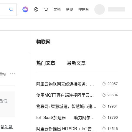
文档
备案
控制台
验
作计划
器
AI 活动
专业服务
服务伙伴合作计划
开发者社区
加入我们
产品动态
服务平台百炼
阿里云 OPC 创新助力计划
物联网
一站式生成采购清单，支持单品或批量购买
io：打造专属 AI 语音助手
S产品伙伴计划（繁花）
峰会
CS
造的大模型服务与应用开发平台
一句话生成原生可编辑精美 PPT 文稿
AI 生产力先锋
Al MaaS 服务伙伴赋能合作
域名
博文
Careers
至高可申请百万元
Qwen3.8-Max 模型上线
开启高性价比 AI 编程新体验
弹性可伸缩的云计算服务
Qwen-Audio-3.0-Realtime 端到端实时语音角色扮演
输入一句话想法, 轻松生成专业的 PPT
先锋实践拓展 AI 生产力的边界
Token 补贴，五大权
计划
海大会
伙伴信用分合作计划
商标
问答
社会招聘
热门文章
最新文章
益加速 OPC 成功
eek-V4-Pro
SS
一键部署幻兽帕鲁游戏服务器
飞天发布时刻
HOT
Open Search 向量检索版支
划
备案
电子书
校园招聘
pSeek-V4-Pro
视频创作，一键激活电商全链路生产力
稳定、安全、高性价比、高性能的云存储服务
一键购买专属联机服务器，轻松开启游戏
所见，即是所愿
持视频检索 Pipeline 功能
更多支持
版权
划
公司注册
镜像站
视频生成
语音识别与合成
专属 QwenPaw
漫剧工坊：一站式动画创作平台
AI 实训营
HOT
应用身份服务 (IDaaS)
阿里云物联网无线连接服务：做
29057
合作伙伴培训与认证
划
上云迁移
站生成，高效打造优质广告素材
全接入的云上超级电脑
从聊天伙伴进化为能主动干活的本地数字员工
快速生产连贯的高质量长漫剧
从基础到进阶，Agent 创客手把手教你
OpenClaw 管理能力上线
好菜鸟无人车黑科技的幕后英雄
lScope
我要反馈
e-1.1-T2V
Qwen3-TTS-Flash
使用MQTT客户端连接阿里云
28604
查询合作伙伴
n Alibaba Cloud ISV 合作
代维服务
建企业门户网站
10 分钟搭建微信、支付宝小程序
备低
MaxCompute MaxFrame 提
MQTT服务器
畅细腻的高质量视频
离线语音合成大模型，多语言方言自适应，低延迟高稳定
创新加速
ope
物联网+智慧城建，智慧城市建设
登录合作伙伴管理后台
我要建议
19964
站，无忧落地极速上线
以可视化方式快速构建移动和 PC 门户网站
国内短信简单易用，安全可靠，秒级触达，全球覆盖200+国家和地区。
高效部署网站，快速应用到小程序
供自动弹性内存功能
的新动能
安全
我要投诉
e-1.1-I2V
Cosyvoice-V3-Flash
IoT SaaS加速器——助力阿尔茨
18790
PolarDB
上云场景组合购
Milvus 弹性伸缩功能新增节
伴
海默病人护理
漫剧创作，剧本、分镜、视频高效生成
100%兼容MySQL、PostgreSQL，兼容Oracle，支持集中和分布式
覆盖90%+业务场景，专享组合折扣价
点支持范围
畅自然，细节丰富
高表现力语音合成大模型，语音克隆听感自然
车乱进乱
VPN
阿里云新推出 HiTSDB + IoT套件 
14516