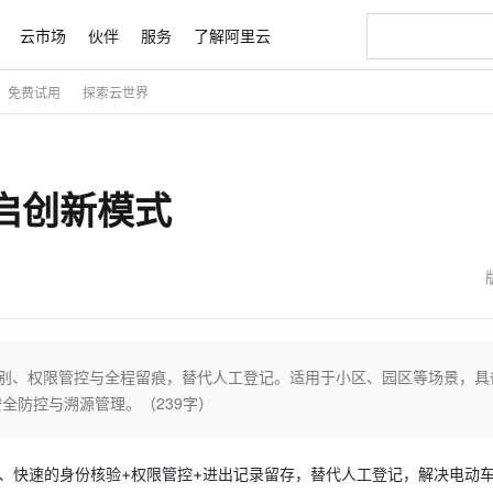
云市场
伙伴
服务
了解阿里云
免费试用
探索云世界
AI 特惠
数据与 API
成为产品伙伴
企业增值服务
最佳实践
价格计算器
AI 场景体
基础软件
产品伙伴合
阿里云认证
市场活动
配置报价
大模型
自助选配和估算价格
新方式
睿译宝，AI翻译排版一步到位
智启 AI 普惠权益
产品生态集成认证中心
企业支持计划
云上春晚
域名与网站
千问官方 MaaS 平台，为开发者和 Agent 而生，新用户赠送 1 亿 + tokens 额度
Qwen Aud
AI Coding
阿里云Maa
2026 阿里云
云服务器 E
为企业打
数据集
Windows
大模型认证
模型
NEW
NEW
开启创新模式
交付可用成果
值低价云产品抢先购
上传文档即自动完成翻译和格式还原
至高享 1亿+免费 tokens，加速 Al 应用落地
提供智能易用的域名与建站服务
智能编程，一键
安全可靠、
产品生态伙伴
专家技术服务
云上奥运之旅
弹性计算合作
阿里云中企出
手机三要素
宝塔 Linux
全部认证
价格优势
有专属领域专家
GLM-5.2：长任务时代开源旗舰模型
阿里云 OPC 创新助力计划
千问大模型
即刻拥有 DeepS
AI 电商营销
对象存储 O
大模型
产品生态伙伴工作台
企业增值服务台
云栖战略参考
云存储合作计
云栖大会
身份实名认证
CentOS
训练营
推动算力普惠，释放技术红利
最高返9万
多领域专家智能体,一键组建 AI 虚拟交付团队
快速构建应用程序和网站，即刻迈出上云第一步
至高百万元 Token 补贴，加速一人公司成长
多元化、高性能、安全可靠的大模型服务
真正可用的 1M 上下文,一次完成代码全链路开发
轻松解锁专属 Dee
从图文生成到
云上的中国
数据库合作计
活动全景
短信
Docker
图片和
站式影视创作平台
Hermes Agent，打造自进化智能体
Token Plan 模型订阅计划
数字证书管理服务（原SSL证书）
5 分钟轻松部署
AI 广告创作
无影云电脑
企业成长
NEW
信息公告
看见新力量
云网络合作计
OCR 文字识别
JAVA
证享300元代金券
可视化编排打通从文字构思到成片全链路闭环
全托管，含MySQL、PostgreSQL、SQL Server、MariaDB多引擎
自主进化，持久记忆，越用越聪明
Qwen3.8-Max 首发尝鲜，限时加量 10 倍，夜间低至2折
实现全站HTTPS，呈现可信的WEB访问
图文、视频一
随时随地安
魔搭 Mode
Kimi-K3
HappyHors
NEW
loud
服务实践
官网公告
金融模力时刻
Salesforce O
版
发票查验
全能环境
Claude Code + GStack 打造工程团队
千问办公，限时限量积分加倍
Qoder
低代码高效构
AI 建站
短信服务
识别、权限管控与全程留痕，替代人工登记。适用于小区、园区等场景，具
型
NEW
作计划
Kimi 最新旗舰模型，长程编程与推理利器
让文字生成流
计划
创新中心
魔搭 ModelSc
健康状态
理服务
让AI从“聊天伙伴”进化为能干活的“数字员工”
安装技能 GStack，拥有专属 AI 工程团队
你的AI工作搭子，覆盖日常办公高频场景
面向真实软件的智能体编程平台
0 代码专业建
全防控与溯源管理。（239字）
客户案例
天气预报查询
操作系统
态合作计划
Deepseek-v4-pro
HappyHors
同享
万小智 AI 建站低至 15元/月
Qoder CN
AI 短剧/漫剧
云原生数据库 
快递物流查询
WordPress
成为服务伙
高校合作
点，立即开启云上创新
覆盖公网/内网、递归/权威、移动APP等全场景解析服务
送.CN域名，送备案服务码
基于千问大模型等，支持代码智能生成、研发智能问答
AI助力短剧
态智能体模型
旗舰 MoE 大模型，百万上下文与顶尖推理能力
图生视频，流
触式、快速的身份核验+权限管控+进出记录留存，替代人工登记，解决电动
Ubuntu