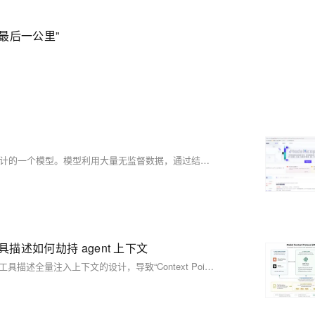
最后一公里”
PALM预训练语言生成模型是针对实际场景中常见的文本生成需求所设计的一个模型。模型利用大量无监督数据，通过结合自编码和自回归任务进行预训练，更贴合下游生成任务所同时需要的理解和生成能力。
：工具描述如何劫持 agent 上下文
MCP（Model Context Protocol）虽成AI Agent主流集成标准，但其将工具描述全量注入上下文的设计，导致“Context Poisoning”——恶意指令可借工具元数据污染LLM推理。OWASP将其列为LLM应用头号漏洞，2025年已致超10万站点遭袭。根本风险在于协议层信任模型缺失，非清洗不可用。