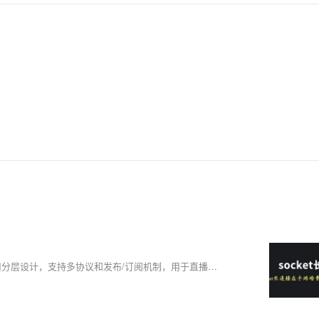
本文介绍了37手游基于B站goim框架自研长连接系统的实践。系统采用分层设计，支持多协议和发布/订阅机制，用于直播弹幕、实时推送等场景，实现了高性能与业务适配。