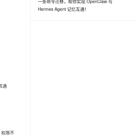
一条命令迁移，帮你实现 OpenClaw 与
从文本、图片、视频中提取结构化的属性信息
构建支持视频理解的 AI 音视频实时通话应用
Hermes Agent 记忆互通！
t.diy 一步搞定创意建站
构建大模型应用的安全防护体系
通过自然语言交互简化开发流程,全栈开发支持
通过阿里云安全产品对 AI 应用进行安全防护
其通
；权限不