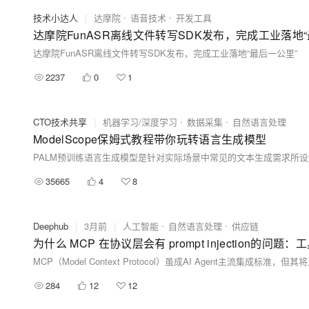
技术小达人
|
达摩院
语音技术
开发工具
达摩院FunASR离线文件转写SDK发布，完成工业落地“
达摩院FunASR离线文件转写SDK发布，完成工业落地“最后一公里”
2237
0
1
CTO技术共享
|
机器学习/深度学习
数据采集
自然语言处理
ModelScope保姆式教程带你玩转语言生成模型
35665
4
8
Deephub
|
3月前
|
人工智能
自然语言处理
供应链
为什么 MCP 在协议层会有 prompt injection的问题
284
12
12