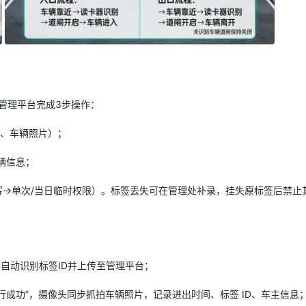
型
依托云原生高可用架构,实现Dify私有化部署
用1%尺寸在特定领域达到大模型90%以上效果
一个 AI 助手
超强辅助，Bol
即刻拥有 DeepSeek-R1 满血版
在企业官网、通讯软件中为客户提供 AI 客服
多种方案随心选，轻松解锁专属 DeepSeek
管理平台完成3步操作：
牌、车辆照片）；
车辆信息；
客→单次/当日临时权限）。标签丢失可在管理处补录，挂失原标签后禁止
器自动识别标签ID并上传至管理平台；
通行成功”，摄像头同步抓拍车辆照片，记录进出时间、标签 ID、车主信息