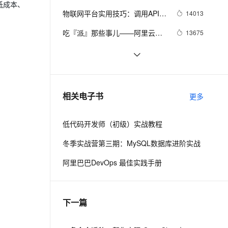
低成本、
物联网设备上云步入快车道
ernetes 版 ACK
云聚AI 严选权益
AI 原生数据库服务发布
SSL 证书
物联网平台实用技巧：调用API获
2V
Fun-ASR
14013
，一键激活高效办公新体验
理容器应用的 K8s 服务
精选AI产品，从模型到应用全链提效
Agent 数据网关
取设备状态
文戏情感细腻自然，动作戏激烈拳拳到肉，实现更强表演能力
支持中英文自由切换，具备更强的噪声鲁棒性
堡垒机
吃『派』那些事儿——阿里云物
13675
AI 用量加速计划
云原生数据库 PolarDB
联网平台树莓派实战集锦
防火墙
、识别商机，让客服更高效、服务更出色。
新老同享，达量后返
Agentic Database 发布
【直播回顾】小眯眼摄像头产品
12995
培训 - 物联网爆品推荐 - 88大促
主机安全
应用
基于Zero-Ice搭建的物联网监控
12929
预告
平台
千问办公
NEW
阿里云物联网消息透传设备端
12908
AI 应用及服务市场
相关电子书
更多
的智能体编程平台
一站式AI生产力平台
payLoad设置问题
AI 应用
伶鹊
低代码开发师（初级）实战教程
企业级人与Agent协作平台，接入和调度多个数字员工
智能客服平台，对话机器人、对话分析、智能外呼
大模型
冬季实战营第三期：MySQL数据库进阶实战
大模型服务平台百炼 - 全妙
自然语言处理
阿里巴巴DevOps 最佳实践手册
应用创作平台
多模态内容创作工具，已接入 DeepSeek
数据标注
机器学习
下一篇
息提取
与 AI 智能体进行实时音视频通话