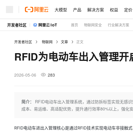
大模型
产品
解决方案
权益
定价
开发者社区
首页
物联网安全
行业解决方案
大模型
产品
解决方案
权益
定价
云市场
伙伴
服务
了解阿里云
精选产品
精选解决方案
普惠上云
产品定价
精选商城
成为销售伙伴
售前咨询
为什么选择阿里云
千问AI平台
开发者社区
物联网
文章
正文
了解云产品的定价详情
大模型服务平台百炼
千问办公，解锁你的工作
普惠上云 官方力荐
分销伙伴
在线服务
网站建设
什么是云计算
大
RFID为电动车出入管理
大模型服务与应用平台
企业级Agent产品，直接
云服务器38元/年起，超
咨询伙伴
多端小程序
技术领先
云上成本管理
售后服务
轻量应用服务器
Agency Agents：拥
官方推荐返现计划
大模型
精选产品
精选解决方案
Salesforce 国际版订阅
稳定可靠
管理和优化成本
推荐新用户得奖励，单订单
销售伙伴合作计划
2026-05-06
283
自助服务
友盟天域
安全合规
人工智能与机器学习
AI
文本生成
云数据库 RDS
HappyHorse 打造一
云工开物
无影生态合作计划
在线服务
观测云
分析师报告
高校专属算力普惠，学生认
计算
互联网应用开发
Qwen3.8-Max
HOT
Salesforce On Alibaba C
工单服务
Tuya 物联网平台阿里云
研究报告与白皮书
人工智能平台 PAI
快速拥有专属 OpenClaw
简介：
RFID电动车出入管理系统，通过防拆标签实现无感
大模
Consulting Partner 合
大数据
容器
智能体时代全能旗舰模型
免费试用
短信专区
一站式AI开发、训练和推
成本、易运维、高适配优势，提升通行效率80%以上，强化安
蓝凌 OA
AI 大模型销售与服务生
现代化应用
存储
天池大赛
Qwen3.7-Plus
云解析DNS
解决方案免费试用 新老
电子合同
最高领取价值200元试用
能看、能想、能动手的多模
安全
网络与CDN
RFID电动车进出入管理核心是通过RFID技术实现电动车非接
AI 算法大赛
畅捷通