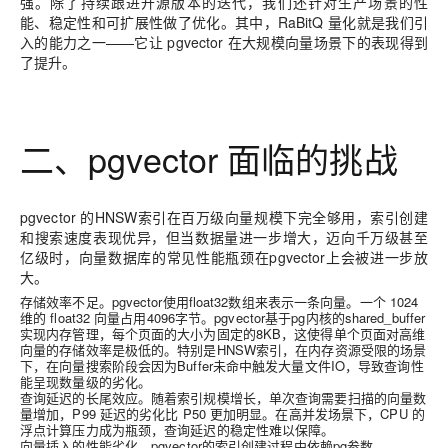
强。除了持续跟进开源版本的迭代，我们还针对生产场景的性
能、稳定性和可扩展性做了优化。其中，RaBitQ 量化就是我们引
入的能力之一——它让 pgvector 在大规模向量场景下的表现得到
了提升。
二、pgvector 面临的挑战
pgvector 的HNSW索引在百万级向量规模下完全够用，索引创建
和搜索速度表现优异，但当数据量进一步增大，迈向千万级甚至
亿级时，向量数据库的常见性能瓶颈在pgvector上会被进一步放
大。
存储效率不足。pgvector使用float32数组来表示一条向量。一个 1024
维的 float32 向量占用4096字节。pgvector基于pg内核的shared_buffer
实现内存管理，每个页面的大小为固定的8KB，这使得单个页面对高维
向量的存储效率是极低的。特别是HNSW索引，在内存资源受限的场景
下，在向量搜索阶段会因为Buffer未命中触发大量文件IO，导致查询性
能呈现数量级的劣化。
查询延迟的长尾效应。随着索引规模增长，单次查询需要扫描的向量数
量增加，P99 延迟的劣化比 P50 更加明显。在高并发场景下，CPU 的
浮点计算压力成为瓶颈，查询延迟的稳定性难以保障。
向量插入的性能劣化。pgvector的索引创建过程中依赖pg参数