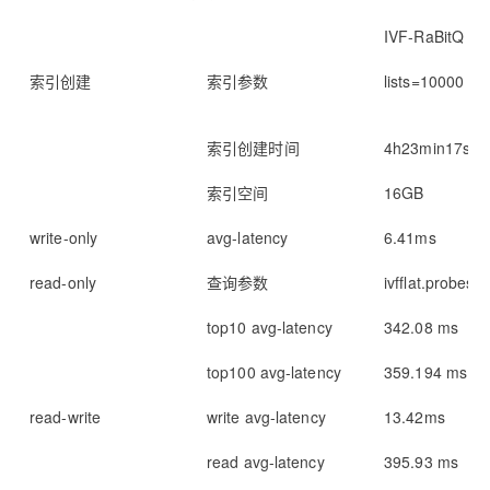
IVF-RaBitQ
索引创建
索引参数
lists=10000
索引创建时间
4h23min17s
索引空间
16GB
write-only
avg-latency
6.41ms
read-only
查询参数
ivfflat.probes 
top10 avg-latency
342.08 ms
top100 avg-latency
359.194 ms
read-write
write avg-latency
13.42ms
read avg-latency
395.93 ms