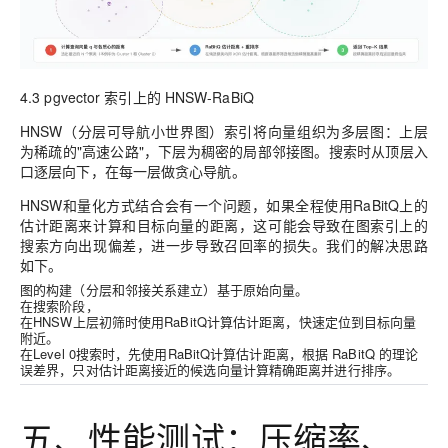
4.3 pgvector 索引上的 HNSW-RaBiQ
HNSW（分层可导航小世界图）索引将向量组织为多层图：上层
为稀疏的"高速公路"，下层为稠密的局部邻接图。搜索时从顶层入
口逐层向下，在每一层做贪心导航。
HNSW和量化方式结合会有一个问题，如果全程使用RaBitQ上的
估计距离来计算和目标向量的距离，这可能会导致在图索引上的
搜索方向出现偏差，进一步导致召回率的损失。我们的解决思路
如下。
图的构建（分层和邻接关系建立）基于原始向量。
在搜索阶段，
在HNSW上层初筛时使用RaBitQ计算估计距离，快速定位到目标向量
附近。
在Level 0搜索时，先使用RaBitQ计算估计距离，根据 RaBitQ 的理论
误差界，只对估计距离接近的候选向量计算精确距离并进行排序。
五、性能测试：压缩率、