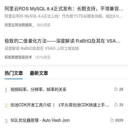
阿里云RDS MySQL 8.4正式发布：长期支持，平滑兼容，深度优化
阿里云RDS MySQL 8.4正式上线！作为首个LTS长期支持版，相比8.0寿命更长、稳定性更高，并深度集成AliSQL内核优化：秒级改列、大事务治理、复制延迟优化等。兼容MySQL 8.0语法与插件，支持平滑升级，EOL无忧。
阿里云瑶池数据库_
682
极致的二值量化方法——深度解读 RaBitQ及其在 VSAG 上的工程实践
深度解读 RaBitQ及其在 VSAG 上的工程实践
蚂蚁数据智能技术
1879
热门文章
最新文章
视频码率、分辨率、帧率的关系
26
1
剑池CDK开发工具介绍  |  《平头哥剑池CDK快速上手指
25
2
南》第一章
SQL优化器原理 - Auto Hash Join
8229
3