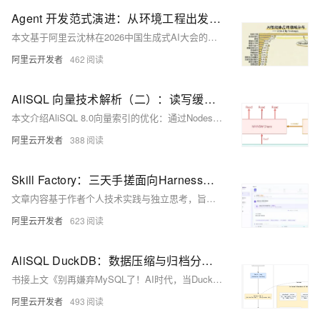
Agent 开发范式演进：从环境工程出发，“简化”多源实时上下文
本文基于阿里云沈林在2026中国生成式AI大会的分享，指出企业级Agent落地瓶颈不在模型，而在上下文供给能力。文章从“环境工程”视角，提出信息完备性、感官管理、知识对账、变更治理、普惠门槛五大维度，探讨如何让Agent低成本、可靠接入多源实时业务环境。
阿里云开发者
462
AliSQL 向量技术解析（二）：读写缓存与事务并发
本文介绍AliSQL 8.0向量索引的优化：通过Nodes Cache提升搜索效率，结合公共与事务缓存实现RC隔离级别，支持读读、读写并发，并利用预计算与SIMD加速向量计算，显著提升性能。
阿里云开发者
388
Skill Factory：三天手搓面向Harness设计的技能工厂（附AI coding实践）
文章内容基于作者个人技术实践与独立思考，旨在分享经验，仅代表个人观点。
阿里云开发者
623
AliSQL DuckDB：数据压缩与归档分析实践
书接上文《别再嫌弃MySQL了！AI时代，当DuckDB拥抱MySQL》，继AliSQL Innovate用户社区大会之后，我们正式开启《DuckDB技术解读》系列。本文为第一篇，聚焦数据压缩与归档能力，详解AliSQL如何通过深度集成DuckDB，在保留MySQL生态兼容性的前提下，原生支持高密度存储与高效分析。
阿里云开发者
493