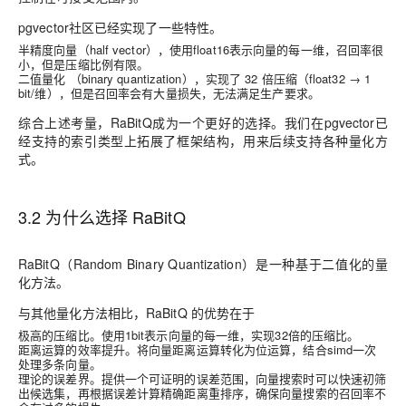
pgvector社区已经实现了一些特性。
半精度向量（half vector），使用float16表示向量的每一维，召回率很
小，但是压缩比例有限。
二值量化 （binary quantization），实现了 32 倍压缩（float32 → 1
bit/维），但是召回率会有大量损失，无法满足生产要求。
综合上述考量，RaBitQ成为一个更好的选择。我们在pgvector已
经支持的索引类型上拓展了框架结构，用来后续支持各种量化方
式。
3.2 为什么选择 RaBitQ
RaBitQ（Random Binary Quantization）是一种基于二值化的量
化方法。
与其他量化方法相比，RaBitQ 的优势在于
极高的压缩比。使用1bit表示向量的每一维，实现32倍的压缩比。
距离运算的效率提升。将向量距离运算转化为位运算，结合simd一次
处理多条向量。
理论的误差界。提供一个可证明的误差范围，向量搜索时可以快速初筛
出候选集，再根据误差计算精确距离重排序，确保向量搜索的召回率不