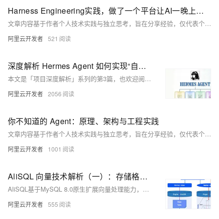
Harness Engineering实践，做了一个平台让AI一晚上自动评测和优化你的系统
文章内容基于作者个人技术实践与独立思考，旨在分享经验，仅代表个人观点。
阿里云开发者
521
深度解析 Hermes Agent 如何实现“自进化”及其 Prompt / Context / Harness 的设计实践
本文是「项目深度解析」系列的第3篇，也欢迎阅读：《深度解析OpenClaw》《深度解析Claude Code》。（文章内容基于作者个人技术实践与独立思考，旨在分享经验，仅代表个人观点。）
阿里云开发者
2056
你不知道的 Agent：原理、架构与工程实践
文章内容基于作者个人技术实践与独立思考，旨在分享经验，仅代表个人观点。
阿里云开发者
1001
AliSQL 向量技术解析（一）：存储格式与算法实现
AliSQL基于MySQL 8.0原生扩展向量处理能力，支持高达16383维的向量存储与计算，集成余弦相似度、欧式距离等函数，并通过HNSW算法实现高效近似最近邻搜索。借助结构化辅助表与精度压缩技术，兼顾检索精度与性能，结合数据字典适配保障DDL原子性，为推荐系统、AI应用提供开箱即用的高维向量检索解决方案。
阿里云开发者
555