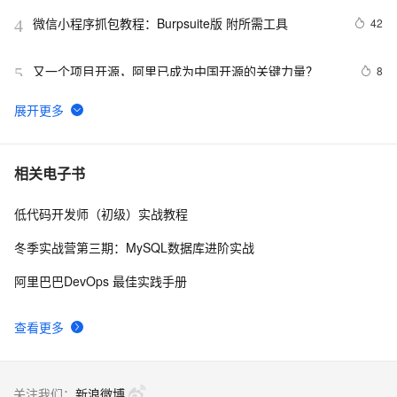
微信小程序抓包教程：Burpsuite版 附所需工具
42
4
又一个项目开源，阿里已成为中国开源的关键力量？
8
5
tailwindcss使用教程
4
6
我的博客即将入驻“云栖社区”，诚邀技术同仁一同入驻。
5
7
相关电子书
低代码开发师（初级）实战教程
思科路由器的密码恢复
4
8
冬季实战营第三期：MySQL数据库进阶实战
有一种忙，叫做很有希望
6
9
阿里巴巴DevOps 最佳实践手册
深度优先搜索的图文介绍
3
10
查看更多
关注我们：
新浪微博