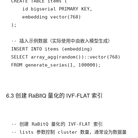
FROM generate_series(1, 100000);
6.3 创建 RaBitQ 量化的 IVF-FLAT 索引