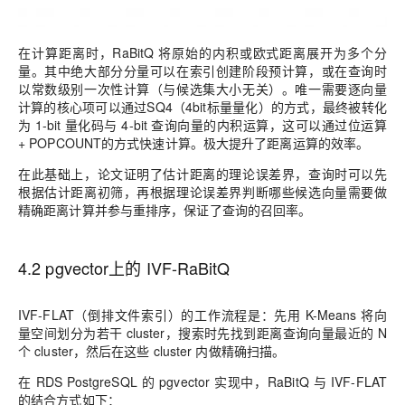
在计算距离时，RaBitQ 将原始的内积或欧式距离展开为多个分
量。其中绝大部分分量可以在索引创建阶段预计算，或在查询时
以常数级别一次性计算（与候选集大小无关）。唯一需要逐向量
计算的核心项可以通过SQ4（4bit标量量化）的方式，最终被转化
为 1-bit 量化码与 4-bit 查询向量的内积运算，这可以通过位运算
+ POPCOUNT的方式快速计算。极大提升了距离运算的效率。
在此基础上，论文证明了估计距离的理论误差界，查询时可以先
根据估计距离初筛，再根据理论误差界判断哪些候选向量需要做
精确距离计算并参与重排序，保证了查询的召回率。
4.2 pgvector上的 IVF-RaBitQ
IVF-FLAT（倒排文件索引）的工作流程是：先用 K-Means 将向
量空间划分为若干 cluster，搜索时先找到距离查询向量最近的 N
个 cluster，然后在这些 cluster 内做精确扫描。
在 RDS PostgreSQL 的 pgvector 实现中，RaBitQ 与 IVF-FLAT
的结合方式如下：