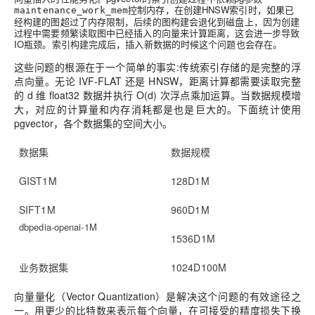
控制内存，在创建HNSW索引时，如果已
maintenance_work_mem
经构建的图超过了内存限制，后续的图构建会退化到磁盘上，因为创建
过程中需要频繁读取图中已经插入的向量来计算距离，这会进一步导致
IO瓶颈。索引构建完成后，插入新数据的时候这个问题也会存在。
这些问题的根源在于一个简单的事实:传统索引存储的是完整的浮
点向量。无论 IVF-FLAT 还是 HNSW，距离计算都需要读取完整
的 d 维 float32 数据并执行 O(d) 次浮点乘加运算。当数据规模增
大，对应的计算量和内存消耗都是也是巨大的。下面统计使用
pgvector，各个数据集的空间大小。
数据集
数据规模
GIST1M
128D1M
SIFT1M
960D1M
dbpedia-openai-1M
1536D1M
业务数据集
1024D100M
向量量化（Vector Quantization）是解决这个问题的有效途径之
一。用更少的比特数来表示每个向量，在可接受的精度损失下换