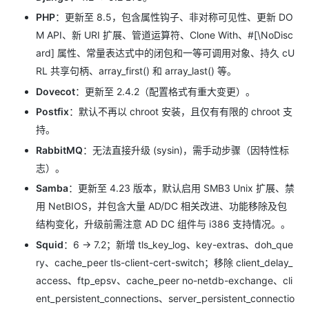
PHP
：更新至 8.5，包含属性钩子、非对称可见性、更新 DO
M API、新 URI 扩展、管道运算符、Clone With、#[\NoDisc
ard] 属性、常量表达式中的闭包和一等可调用对象、持久 cU
RL 共享句柄、array_first() 和 array_last() 等。
Dovecot
：更新至 2.4.2（配置格式有重大变更）。
Postfix
：默认不再以 chroot 安装，且仅有有限的 chroot 支
持。
RabbitMQ
：无法直接升级 (sysin)，需手动步骤（因特性标
志）。
Samba
：更新至 4.23 版本，默认启用 SMB3 Unix 扩展、禁
用 NetBIOS，并包含大量 AD/DC 相关改进、功能移除及包
结构变化，升级前需注意 AD DC 组件与 i386 支持情况。。
Squid
：6 → 7.2；新增 tls_key_log、key-extras、doh_que
ry、cache_peer tls-client-cert-switch；移除 client_delay_
access、ftp_epsv、cache_peer no-netdb-exchange、cli
ent_persistent_connections、server_persistent_connectio