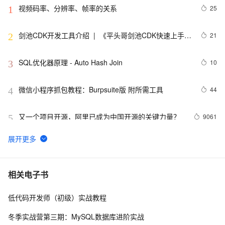
视频码率、分辨率、帧率的关系
25
1
剑池CDK开发工具介绍  |  《平头哥剑池CDK快速上手指
21
2
南》第一章
SQL优化器原理 - Auto Hash Join
10
3
微信小程序抓包教程：Burpsuite版 附所需工具
44
4
又一个项目开源，阿里已成为中国开源的关键力量？
9061
5
tailwindcss使用教程
4
6
我的博客即将入驻“云栖社区”，诚邀技术同仁一同入
702
7
相关电子书
驻。
低代码开发师（初级）实战教程
思科路由器的密码恢复
714
8
冬季实战营第三期：MySQL数据库进阶实战
665