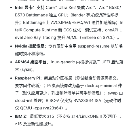
Intel 显卡
：支持 Core™ Ultra Xe2 集成 Arc™、Arc™ B580/
B570 Battlemage 独立 GPU；Blender 等光线追踪性能提
升；Battlemage 上 AVC/JPEG/HEVC/AV1 硬件加速编码；In
tel® Compute Runtime 新 CCS 优化；调试支持；oneAPI L
evel Zero Ray Tracing 提升 AI/ML（Embree on SYCL）。
Nvidia 挂起恢复
：专有驱动中启用 suspend-resume 以防唤
醒时损坏和冻结。
ARM64 桌面平台
：linux-generic 内核提供更广 UEFI 启动兼
容 (sysin)。
Raspberry Pi
：新启动分区布局（测试新启动资源再提交，
要求固件较新）；Pi 桌面镜像改为基于 desktop-minimal 种
子（默认应用更少，列出移除清单并可手动清理）；swap 由
cloud-init 处理；RISC-V 仅支持 RVA23S64 ISA（无硬件时
仅 QEMU -cpu rva23s64）。
IBM Z
：最低要求 z15（不支持 z14/LinuxONE II 及更旧），
z15 及更新性能提升。