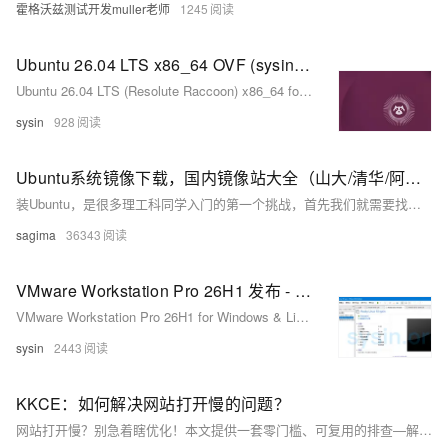
霍格沃兹测试开发muller老师
1245
Ubuntu 26.04 LTS x86_64 OVF (sysin) - VMware 虚拟机模板
Ubuntu 26.04 LTS (Resolute Raccoon) x86_64 for VMware ESXi, Fusion, Workstaion
sysin
928
Ubuntu系统镜像下载，国内镜像站大全（山大/清华/阿里/浙大/中科大...）
装Ubuntu，是很多理工科同学入门的第一个挑战，首先我们就需要找到一个能用的iso镜像，根据你的网络环境的不同，不同的站点下载速度会不一样，下面列举一下几个比较好用的，都是来自Ubuntu官方推荐镜像站链接导航国内分区
sagima
36343
VMware Workstation Pro 26H1 发布 - 领先的免费桌面虚拟化软件
VMware Workstation Pro 26H1 for Windows & Linux - 领先的免费桌面虚拟化软件
sysin
2443
KKCE：如何解决网站打开慢的问题？
网站打开慢？别急着瞎优化！本文提供一套零门槛、可复用的排查—解决—维护全流程：先用测速工具+浏览器调试精准定位慢因（服务器/资源/网络/本地），再针对性优化（升配、压缩图片、开CDN、配缓存），最后定期测速清理。小白也能3步提速，稳保秒开！（239字）