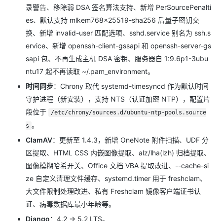
录警告、移除弱 DSA 签名算法支持、新增 PerSourcePenalti
es、默认支持 mlkem768x25519-sha256 后量子密钥交
换、新增 invalid-user 匹配选项、sshd.service 别名为 ssh.s
ervice、新增 openssh-client-gssapi 和 openssh-server-gs
sapi 包、不再生成主机 DSA 密钥、服务器自 1:9.6p1-3ubu
ntu17 起不再读取 ~/.pam_environment。
时间同步
：Chrony 取代 systemd-timesyncd 作为默认时间
守护进程（新安装），支持 NTS（认证加密 NTP），配置片
段位于
/etc/chrony/sources.d/ubuntu-ntp-pools.source
。
s
ClamAV
：更新至 1.4.3，新增 OneNote 附件扫描、UDF 分
区提取、HTML CSS 内嵌图像提取、alz/lha(lzh) 归档提取、
图像模糊哈希开关、Office 文档 VBA 提取改进、--cache-si
ze 自定义清理文件缓存、systemd.timer 用于 freshclam、
大文件限制处理改进、私有 Freshclam 镜像客户端证书认
证、病毒数据库最小年龄等。
Django
：4.2 → 5.2 LTS。