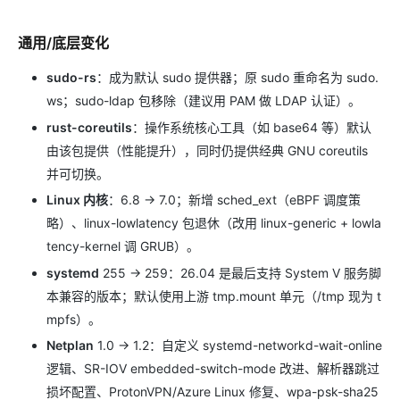
通用/底层变化
sudo-rs
：成为默认 sudo 提供器；原 sudo 重命名为 sudo.
ws；sudo-ldap 包移除（建议用 PAM 做 LDAP 认证）。
rust-coreutils
：操作系统核心工具（如 base64 等）默认
由该包提供（性能提升），同时仍提供经典 GNU coreutils
并可切换。
Linux 内核
：6.8 → 7.0；新增 sched_ext（eBPF 调度策
略）、linux-lowlatency 包退休（改用 linux-generic + lowla
tency-kernel 调 GRUB）。
systemd
255 → 259：26.04 是最后支持 System V 服务脚
本兼容的版本；默认使用上游 tmp.mount 单元（/tmp 现为 t
mpfs）。
Netplan
1.0 → 1.2：自定义 systemd-networkd-wait-online
逻辑、SR-IOV embedded-switch-mode 改进、解析器跳过
损坏配置、ProtonVPN/Azure Linux 修复、wpa-psk-sha25