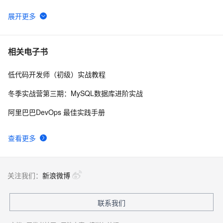
GET 请求和 POST 请求的安全性有何区别？
9
6
hdu 3015 Disharmony Trees
558
7
相关电子书
低代码开发师（初级）实战教程
perl--CGI编程之Apache服务器安装配置
1
8
冬季实战营第三期：MySQL数据库进阶实战
如何绑定多个action到一个slot
456
9
阿里巴巴DevOps 最佳实践手册
结构struct(值类型)在实际应用要注意的二点:
620
10
查看更多
关注我们：
新浪微博
联系我们