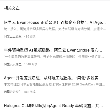
相关文章
阿里云 EventHouse 正式公测！连接企业数据与 AI Agent，释放实时数据价值
统一接入、沉淀并治理多源异构数据，支持自然语言对话分析，加速业务数据转化为可执行洞察。
阿里云云原生
485
事件驱动重塑 AI 数据链路：阿里云 EventBridge 发布 AI ETL 新范式
“一个简单的数据集成任务，开始时总是轻松愉快的，但随着业务扩展，数据源越来越多，格式越来越乱，整个数据链路就会变得一团糟。”陈涛在演讲中指出了当前 AI 数据处理的普遍困境。扩展难、运维难、稳定性差，这三大挑战已成为制约 AI 应用创新和落地的关键瓶颈。针对这些痛点，在2025云栖大会期间，阿里云重磅发布了事件驱动 AI ETL 新范式，其核心产品 EventBridge 通过深度集成 AI 能力，为开发者提供了一套革命性的解决方案，旨在彻底改变 AI 时代的数据准备与处理方式。
阿里云云原生
1048
Agent 开发范式演进：从环境工程出发，“简化”多源实时上下文
本文整理自阿里云智能集团高级技术专家沈林在 2026 GenAICon 中国生成式 AI 大会上的分享。
阿里云云原生
346
Hologres CLI与Skills担当Agent-Ready 基础设施，共建数仓智能新生态