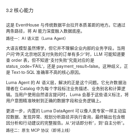
3.2 核心能力
这是 EventHouse 与传统数据平台拉开本质差距的地方。它通过
两条路径，将 AI 能力深度融入数据底座。
路径一：AI 语义层（Luma Agent）
大语言模型虽然博学，但它并不理解企业内部的业务字段。当用
户问“昨天北京地区支付失败的订单有多少”时，LLM 可能知道要
查 order 表，但不知道“支付失败”究竟对应的是
status_code='FAIL'，还是 payment_result=false。这种歧义，正
是 Text-to-SQL 准确率不高的核心原因。
Luma Agent 的 AI 语义层，解决的正是这个问题。它允许数据治
理者在 Catalog 中为每个字段标注业务描述、业务别名和计算逻
辑。当用户使用自然语言提问时，Luma 会基于这些语义标注，将
用户意图精准映射到正确的数据字段和业务逻辑上。
更进一步，内置的 Luma DataAgent 可以像人类专家一样主动监
控数据、发现异常、规划分析路径并执行查询，最终输出包含根
因分析和行动建议的完整报告。从“对话即分析”，到“自主分析”。
路径二：原生 MCP 协议（即将上线）