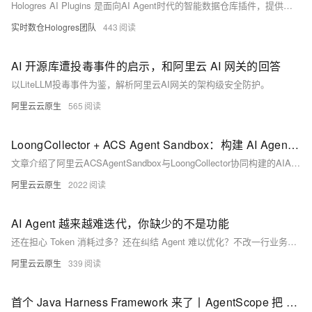
Hologres AI Plugins 是面向AI Agent时代的智能数据仓库插件，提供安全、结构化的CLI命令行与Agent Skills知识库，支持JSON输出、六层安全防护、敏感数据脱敏、Serverless隔离及自适应执行，让AI自主、可靠地操作Hologres。
实时数仓Hologres团队
443
AI 开源库遭投毒事件的启示，和阿里云 AI 网关的回答
以LiteLLM投毒事件为鉴，解析阿里云AI网关的架构级安全防护。
阿里云云原生
565
LoongCollector + ACS Agent Sandbox：构建 AI Agent 生产级运行平台
文章介绍了阿里云ACSAgentSandbox与LoongCollector协同构建的AIAgent生产级运行平台，通过沙箱隔离保障运行时安全，并以高性能、全链路可观测能力解决Agent行为不可预测和执行风险难题。
阿里云云原生
2022
AI Agent 越来越难迭代，你缺少的不是功能
还在担心 Token 消耗过多？还在纠结 Agent 难以优化？不改一行业务代码，LoongSuite Python 探针帮你把一次请求从头到尾捋顺：哪一步访问了什么模型、调用了什么工具、召回了哪些文档、花费了多少 token、上下文发生了什么变化。
阿里云云原生
339
首个 Java Harness Framework 来了丨AgentScope 把 OpenClaw 带到企业分布式场景