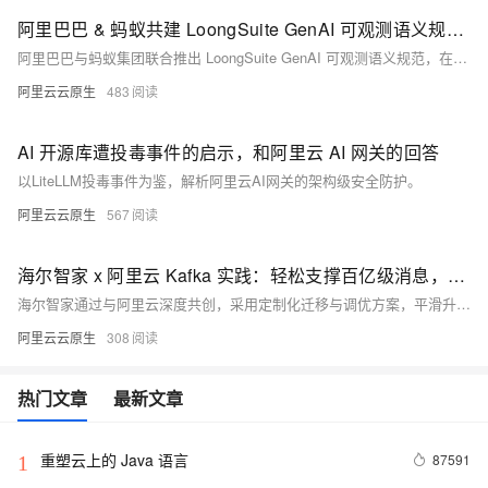
阿里巴巴 & 蚂蚁共建 LoongSuite GenAI 可观测语义规范：从统一数据语言到规模化落地
阿里巴巴与蚂蚁集团联合推出 LoongSuite GenAI 可观测语义规范，在 OpenTelemetry 标准之上，为 AI Agent、Skill、Token 级推理等场景建立统一数据语言。从链路追踪到引擎“显微镜”，本文揭秘如何让 GenAI 应用真正可看见、可分析、可治理。
阿里云云原生
483
AI 开源库遭投毒事件的启示，和阿里云 AI 网关的回答
以LiteLLM投毒事件为鉴，解析阿里云AI网关的架构级安全防护。
阿里云云原生
567
海尔智家 x 阿里云 Kafka 实践：轻松支撑百亿级消息，稳定性与效率双提升
海尔智家通过与阿里云深度共创，采用定制化迁移与调优方案，平滑升级至Kafka Serverless，不仅保障了极致稳定性，更实现运维自动化，大幅释放研发人力。
阿里云云原生
308
热门文章
最新文章
重塑云上的 Java 语言
87591
1