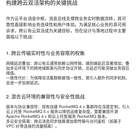
构建跨云双活架构的关键挑战
作为云平台消息中枢，消息总线支撑跨业务实时数据流转，其可
靠性直接影响业务连续性和用户体验。为满足核心业务的高可用
诉求，跨公有云双活成为关键目标，但在设计与落地过程中主要
面临以下挑战：
1. 跨云传输实时性与业务容限的权衡
网络延迟叠加：跨公有云通常依赖公网传输，端到端延迟显著增加；叠
加多云环境下的跨地域距离与同步协议开销，总延迟可能突破业务容忍
阈值。
一致性代价：为保障双活集群数据强一致性，需引入额外的同步机制，
会进一步加剧延迟。
2. 混合云环境的兼容性与安全性挑战
版本与协议兼容性：现有自建 RocketMQ 4.x 集群存在深度定制，引入
云上托管 RocketMQ 5.x 服务以降低运维复杂度，需要兼容开源
Apache RocketMQ 4.x 和云上托管服务 RocketMQ 版本。
多云安全隔离：跨云消息同步链路需加密传输与访问鉴权（如基于
VPC 对等连接的流量隔离）。