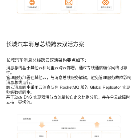
长城汽车消息总线跨云双活方案
长城汽车消息总线跨云双活架构要点如下：
消息总线基于其他云和阿里云跨云部署，通过专线通信确保网络可靠
性。
管理服务部署在其他云，与消息总线服务解耦，避免管理服务故障影响
消息总线运行。
跨云消息同步采用云消息队列 RocketMQ 版的 Global Replicator 实现
秒级数据同步。
基于动态 DNS 实现双活节点流量按自定义比例分配，并在单云故障时
支持一键切流。