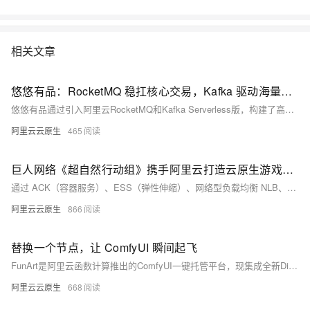
相关文章
悠悠有品：RocketMQ 稳扛核心交易，Kafka 驱动海量数据，支撑高并发游戏饰品交易平台
悠悠有品通过引入阿里云RocketMQ和Kafka Serverless版，构建了高可用、弹性的交易与数据底座，实现核心交易链路99.99%可用，综合成本降低35%。
阿里云云原生
465
巨人网络《超自然行动组》携手阿里云打造云原生游戏新范式
通过 ACK（容器服务）、ESS（弹性伸缩）、网络型负载均衡 NLB、OpenKruiseGame（OKG）、SLS（日志服务）、ARMS（应用实时监控服务）、阿里云原生防护（Native Protection），以及云原生数据库 polardb 和 Redis 的深度协同，巨人网络构建了一套高弹性、高可用、低成本、智能化、高安全且高性能数据处理能力的新一代游戏基础设施，为行业树立了云原生落地的标杆。如今，随着日活跃用户（DAU）突破千万大关，这套技术体系，已经成为游戏行业“云原生转型”的标杆案例。
阿里云云原生
866
替换一个节点，让 ComfyUI 瞬间起飞
FunArt是阿里云函数计算推出的ComfyUI一键托管平台，现集成全新DiT推理引擎VisionPlaid。该引擎序列并行加速，支持Int4/NVFP4量化与SageAttention，单卡最高提速2倍、双卡达2.5倍，兼顾极致性能与原生兼容性，真正实现开箱即用的高效AI生成体验。
阿里云云原生
668