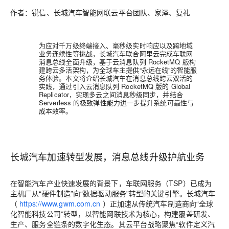
作者：锐信、长城汽车智能网联云平台团队、家泽、复礼
为应对千万级终端接入、毫秒级实时响应以及跨地域
业务连续性等挑战，长城汽车联合阿里云完成车联网
消息总线全面升级，基于云消息队列 RocketMQ 版构
建跨云多活架构，为全球车主提供“永远在线”的智能服
务体验。本文将介绍长城汽车在消息总线跨云双活的
实践，通过引入云消息队列 RocketMQ 版的 Global
Replicator，实现多云之间消息秒级同步，并结合
Serverless 的极致弹性能力进一步提升系统可靠性与
成本效率。
长城汽车加速转型发展，消息总线升级护航业务
在智能汽车产业快速发展的背景下，车联网服务（TSP）已成为
主机厂从“硬件制造”向“数据驱动服务”转型的关键引擎。长城汽车
（
https://www.gwm.com.cn
）正加速从传统汽车制造商向“全球
化智能科技公司”转型，以智能网联技术为核心，构建覆盖研发、
生产、服务全链条的数字化生态。其云平台战略聚焦“软件定义汽