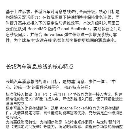
基于上述诉求，长城汽车对消息总线进行全面升级，核心目标是
构建跨云双活能力：在故障场景下快速切换并保持业务连续，同
时提升高并发接入下的稳定性与运维效率。本次升级引入阿里云
云消息队列 RocketMQ 版的 Global Replicator，实现多云之间消
息秒级同步，并结合 Serverless 弹性伸缩进一步增强系统可靠
性，为全球车主“永远在线”的智能服务提供更稳固的消息底座。
长城汽车消息总线的核心特点
长城汽车消息总线的设计目标，是构建“消息、事件一体”、“中
心、边缘一体”的事件总线平台，核心特点包括：
标准化接入协议（HTTP）
：采⽤ HTTP 协议作为统一接入协议，构建
标准化的消息⼊⼝和出⼝接⼊点，降低系统接⼊门槛，便于精细化流量
管理与控制。
稳定可靠的消息存储组件
：选用 Apache RocketMQ 作为消息存储组
件，凭借其稳定可靠、高性能与功能丰富等优势，充分满足企业级消息
服务需求。
支持高级消息特性
：支持顺序消息（按特定顺序消费）与定时/延时消
息（按指定时间投递）等能力，满足时间敏感、流程复杂场景的精确控