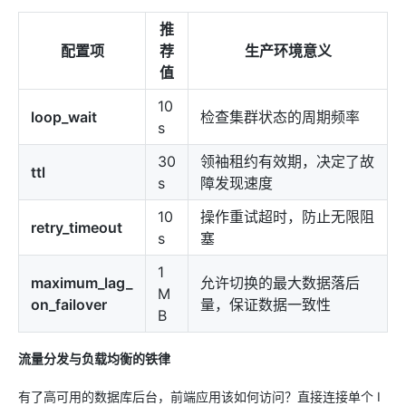
推
配置项
荐
生产环境意义
值
10
loop_wait
检查集群状态的周期频率
s
30
领袖租约有效期，决定了故
ttl
s
障发现速度
10
操作重试超时，防止无限阻
retry_timeout
s
塞
1
maximum_lag_
允许切换的最大数据落后
M
on_failover
量，保证数据一致性
B
流量分发与负载均衡的铁律
有了高可用的数据库后台，前端应用该如何访问？直接连接单个 I