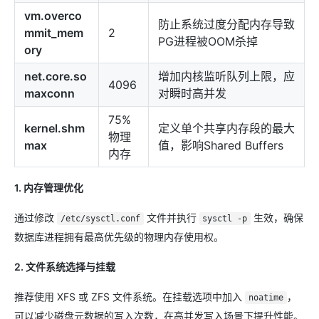
vm.overco
防止系统过度分配内存导致
mmit_mem
2
PG进程被OOM杀掉
ory
net.core.so
增加内核监听队列上限，应
4096
maxconn
对瞬时高并发
75%
kernel.shm
定义单个共享内存段的最大
物理
max
值，影响Shared Buffers
内存
1. 内存管理优化
通过修改
文件并执行
生效，确保
/etc/sysctl.conf
sysctl -p
数据库进程拥有最高优先级的物理内存使用权。
2. 文件系统选择与挂载
推荐使用 XFS 或 ZFS 文件系统。在挂载选项中加入
，
noatime
可以减少磁盘元数据的写入次数，在高并发写入场景下提升性能。