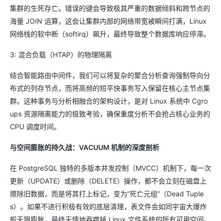
集群的生死存亡。错误的键会导致极其严重的数据倾斜和跨节点的
海量 JOIN 运算，这会让集群内部的网络带宽被瞬间打满，Linux
网络栈的软中断（softirq）飙升，最终导致整个数据库响应停滞。
3: 混合负载（HTAP）的物理隔离
结合智能路由中间件，我们可以将复杂的聚合分析查询强制导向分
布式的列存节点，而将高频的短平快事务写入保留在核心主节点集
群。这种事务与分析相融合的架构设计，是对 Linux 系统中 Cgro
ups 资源隔离能力的极致考验，确保重度分析不会抢占核心业务的
CPU 调度时间。
与空间膨胀的持久战：VACUUM 机制的深度剖析
在 PostgreSQL 独特的多版本并发控制（MVCC）机制下，每一次
更新（UPDATE）或删除（DELETE）操作，都不会立刻在磁盘上
擦除旧数据，而是将其打上标记，变为“死亡元组”（Dead Tuple
s）。如果不进行积极有效的底层清理，表文件会如同宇宙大爆炸
般无限膨胀，最终无情地吞噬掉 Linux 文件系统的所有可用空间。