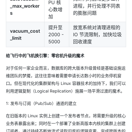
PU 核
_max_worker
进程，并行处理不同表
心数增
s
的膨胀问题
加
提升至
放宽系统对清理进程的
vacuum_cost
2000 -
IO 节流限制，加快垃圾
_limit
5000
回收速度
给飞行中的飞机换引擎：零宕机升级的魔术
对于任何一家企业而言，数据库的跨大版本升级曾经是基础设施运
维团队的梦魇，这往往意味着需要申请长达数小时的业务停机窗
口。但在现代化的集群架构与 Linux 容器技术的加持下，我们可以
利用逻辑复制（Logical Replication）施展一场平滑过渡的魔术。
1: 发布与订阅（Pub/Sub）通道的建立
在旧版本的 Linux 实例上创建一个发布者节点，将需要升级的核心
业务表暴露出来；同时在一个部署了全新高版本内核的集群上创建
订阅者。通过持续不断地流式读取旧库的逻辑变更，完成跨版本的