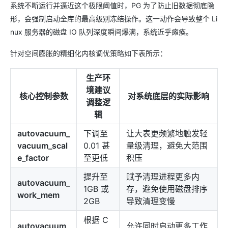
系统不断运行并逼近这个极限阈值时，PG 为了防止旧数据彻底隐
形，会强制启动全库的最高级别冻结操作。这一动作会导致整个 Li
nux 服务器的磁盘 IO 队列深度瞬间爆满，系统近乎瘫痪。
针对空间膨胀的精细化内核调优策略如下表所示：
生产环
境建议
核心控制参数
对系统底层的实际影响
调整逻
辑
autovacuum_
下调至
让大表更频繁地触发轻
vacuum_scal
0.01 甚
量级清理，避免大范围
e_factor
至更低
积压
提升至
赋予清理进程更多内
autovacuum_
1GB 或
存，避免使用磁盘排序
work_mem
2GB
导致清理变慢
根据 C
autovacuum
允许同时启动更多工作