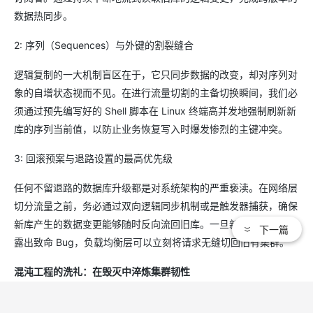
数据热同步。
2: 序列（Sequences）与外键的割裂缝合
逻辑复制的一大机制盲区在于，它只同步数据的改变，却对序列对
象的自增状态视而不见。在进行流量切割的主备切换瞬间，我们必
须通过预先编写好的 Shell 脚本在 Linux 终端高并发地强制刷新新
库的序列当前值，以防止业务恢复写入时爆发惨烈的主键冲突。
3: 回滚预案与退路设置的最高优先级
任何不留退路的数据库升级都是对系统架构的严重亵渎。在网络层
切分流量之前，务必通过双向逻辑同步机制或是触发器捕获，确保
新库产生的数据变更能够随时反向流回旧库。一旦新版本的内核暴
下一篇
露出致命 Bug，负载均衡层可以立刻将请求无缝切回旧有集群。
混沌工程的洗礼：在毁灭中淬炼集群韧性
一个纸面架构再完美的 PostgreSQL 集群，如果没有经历过真实