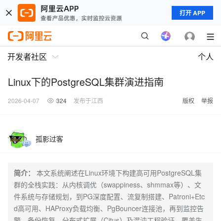
打开 APP
开发者社区
个人
Linux下的PostgreSQL集群演进指南
2026-04-07
324
发布于江西
版权
举报
孤影过客
简介：
本文系统阐述在Linux环境下构建高可用PostgreSQL集
群的全栈实践：从内核调优（swappiness、shmmax等）、文
件系统与存储规划，到PG深度配置、流复制搭建、Patroni+Etc
d高可用、HAProxy负载均衡、PgBouncer连接池，再到监控告
警、备份恢复、分布式扩展（Citus）及混沌工程验证，覆盖生