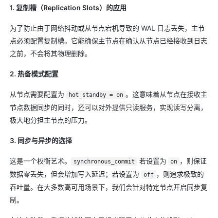
1. 复制槽（Replication Slots）的应用
为了防止由于网络抖动或从节点宕机导致的 WAL 日志丢失，主节
点必须配置复制槽。它能确保主节点在确认从节点已经接收到日志
之前，不会将其物理删除。
2. 热备模式配置
从节点需要配置为
。这意味着从节点在接收主
hot_standby = on
节点数据同步的同时，还可以对外提供只读服务，实现读写分离，
极大地分担主节点的压力。
3. 同步与异步的选择
这是一个权衡艺术。
若设置为
，则保证
synchronous_commit
on
数据零丢失，但会增加写入延迟；若设置为
，则追求极致的
off
吞吐量。在大多数高可用场景下，我们会针对特定节点开启同步复
制。