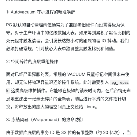
1: AutoVacuum 守护进程的精准唤醒
PG 默认的自动清理阈值通常为了兼顾老旧硬件而设置得极为保
守。对于生产环境中的亿级数据大表，如果等到累积了默认比例的
死元组才触发清理，会引发长达数小时的剧烈物理 IO 抖动。我们
必须打破常规，针对核心大表单独调整其触发比例和阈值。
2: 空间碎片的底层重组操作
面对已经严重膨胀的表，常规的 VACUUM 只能标记空间供未来使
用，却无法将物理容量退还给操作系统。此时需要引入
pg_repac
这类高级维护插件。它能够在极短的锁表时间内，在后台悄无声
k
息地重建出一张毫无碎片的全新表，随后进行平滑的文件指针切
换，将释放出的庞大物理空间真正交还给 Linux。
3: 冻结风暴（Wraparound）的致命防御
由于数据库底层的事务 ID 是 32 位的有限整数（约 20 亿次），当