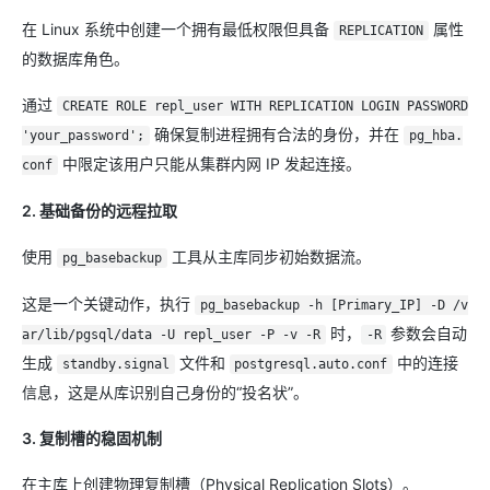
在 Linux 系统中创建一个拥有最低权限但具备
属性
REPLICATION
的数据库角色。
通过
CREATE ROLE repl_user WITH REPLICATION LOGIN PASSWORD
确保复制进程拥有合法的身份，并在
'your_password';
pg_hba.
中限定该用户只能从集群内网 IP 发起连接。
conf
2. 基础备份的远程拉取
使用
工具从主库同步初始数据流。
pg_basebackup
这是一个关键动作，执行
pg_basebackup -h [Primary_IP] -D /v
时，
参数会自动
ar/lib/pgsql/data -U repl_user -P -v -R
-R
生成
文件和
中的连接
standby.signal
postgresql.auto.conf
信息，这是从库识别自己身份的“投名状”。
3. 复制槽的稳固机制
在主库上创建物理复制槽（Physical Replication Slots）。