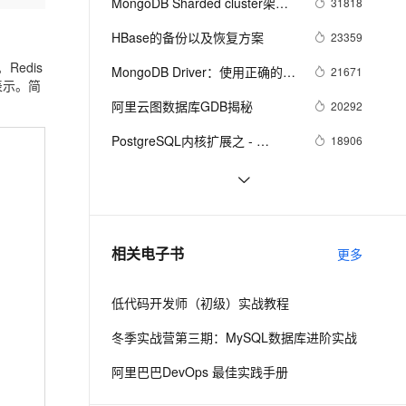
安全
MongoDB Sharded cluster架构
31818
我要投诉
e-1.1-I2V
Cosyvoice-V3-Flash
PolarDB
上云场景组合购
Milvus 弹性伸缩功能新增节
伴
原理
漫剧创作，剧本、分镜、视频高效生成
100%兼容MySQL、PostgreSQL，兼容Oracle，支持集中和分布式
覆盖90%+业务场景，专享组合折扣价
点支持范围
畅自然，细节丰富
高表现力语音合成大模型，语音克隆听感自然
HBase的备份以及恢复方案
23359
VPN
Redis
ernetes 版 ACK
云聚AI 严选权益
MongoDB Driver：使用正确的姿
AI 原生数据库服务发布
21671
SSL 证书
2V
Fun-ASR
表示。简
，一键激活高效办公新体验
理容器应用的 K8s 服务
精选AI产品，从模型到应用全链提效
Agent 数据网关
势连接复制集
文戏情感细腻自然，动作戏激烈拳拳到肉，实现更强表演能力
支持中英文自由切换，具备更强的噪声鲁棒性
阿里云图数据库GDB揭秘
堡垒机
20292
AI 用量加速计划
云原生数据库 PolarDB
防火墙
PostgreSQL内核扩展之 - 
18906
、识别商机，让客服更高效、服务更出色。
新老同享，达量后返
Agentic Database 发布
ElasticSearch同步插件
主机安全
应用
分布式(hadoop)内核研发面试指
18434
南
MongoDB查询优化：从 10s 到 
17565
千问办公
NEW
AI 应用及服务市场
10ms
的智能体编程平台
一站式AI生产力平台
Redis内存分析方法
16239
相关电子书
更多
AI 应用
伶鹊
企业级人与Agent协作平台，接入和调度多个数字员工
智能客服平台，对话机器人、对话分析、智能外呼
大模型
低代码开发师（初级）实战教程
大模型服务平台百炼 - 全妙
自然语言处理
冬季实战营第三期：MySQL数据库进阶实战
应用创作平台
多模态内容创作工具，已接入 DeepSeek
数据标注
阿里巴巴DevOps 最佳实践手册
机器学习