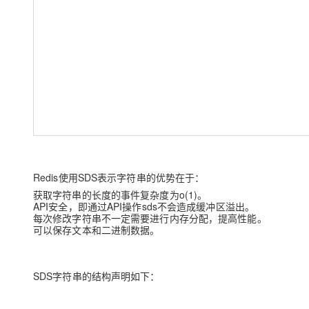
大模型解决方案
迁移与运维管理
快速部署 Dify，高效搭建 
专有云
10 分钟在聊天系统中增加
Redis使用SDS表示字符串的优势在于：
获取字符串的长度的事件复杂度为o(1)。
API安全，即通过API操作sds不会造成缓冲区溢出。
每次修改字符串不一定需要进行内存分配，提高性能。
可以保存文本和二进制数据。
SDS字符串的结构声明如下：