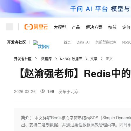
大模型
产品
解决方案
权益
定价
开发者社区
首页
Data+AI
关系型数据库
NoS
大模型
产品
解决方案
权益
定价
云市场
伙伴
服务
了解阿里云
精选产品
精选解决方案
普惠上云
产品定价
精选商城
成为销售伙伴
售前咨询
为什么选择阿里云
千问AI平台
开发者社区
数据库
NoSQL数据库
文章
正文
了解云产品的定价详情
大模型服务平台百炼
千问办公，解锁你的工作
普惠上云 官方力荐
分销伙伴
在线服务
网站建设
什么是云计算
大
【赵渝强老师】Redis中
大模型服务与应用平台
企业级Agent产品，直接
云服务器38元/年起，超
咨询伙伴
多端小程序
技术领先
云上成本管理
售后服务
轻量应用服务器
Agency Agents：拥
官方推荐返现计划
大模型
精选产品
精选解决方案
Salesforce 国际版订阅
稳定可靠
管理和优化成本
推荐新用户得奖励，单订单
销售伙伴合作计划
2026-03-26
199
发布于北京
自助服务
友盟天域
安全合规
人工智能与机器学习
AI
文本生成
云数据库 RDS
HappyHorse 打造一
云工开物
无影生态合作计划
在线服务
观测云
分析师报告
高校专属算力普惠，学生认
计算
互联网应用开发
Qwen3.8-Max
HOT
Salesforce On Alibaba C
工单服务
Tuya 物联网平台阿里云
研究报告与白皮书
人工智能平台 PAI
快速拥有专属 OpenClaw
简介：
本文详解Redis核心字符串结构SDS（Simple Dyn
大模
Consulting Partner 合
大数据
容器
智能体时代全能旗舰模型
免费试用
短信专区
一站式AI开发、训练和推
出、支持二进制数据，并通过柔性数组高效管理内存。同时系统介绍
蓝凌 OA
AI 大模型销售与服务生
现代化应用