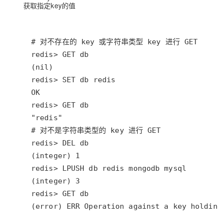
获取指定key的值
(error) ERR Operation against a key holdin