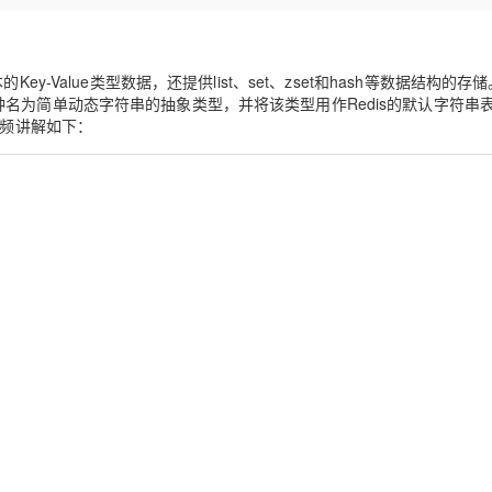
Deepseek-v4-pro
HappyHors
同享
万小智 AI 建站低至 15元/月
Qoder CN
AI 短剧/漫剧
云原生数据库 
快递物流查询
WordPress
成为服务伙
高校合作
点，立即开启云上创新
覆盖公网/内网、递归/权威、移动APP等全场景解析服务
送.CN域名，送备案服务码
基于千问大模型等，支持代码智能生成、研发智能问答
AI助力短剧
态智能体模型
旗舰 MoE 大模型，百万上下文与顶尖推理能力
图生视频，流
Ubuntu
服务生态伙伴
云工开物
企业应用
Value类型数据，还提供list、set、zset和hash等数据结构的存储。
Works
Night Plan 支持 Qwen 3.8-Max
云原生大数据计算服务 MaxCompute
AI 办公
容器服务 Kub
NEW
GLM-5.2
Wan2.7-T
Red Hat
名为简单动态字符串的抽象类型，并将该类型用作Redis的默认字符串
30+ 款产品免费体验
Data Agent 驱动的一站式 Data+AI 开发治理平台
夜间 5 折，Qwen/Meoo/TokenPlan 客户专享
面向分析的企业级SaaS模式云数据仓库
AI智能应用
提供一站式管
科研合作
。视频讲解如下：
视觉 Coding、空间感知、多模态思考等全面升级
1M上下文，专为长程任务能力而生
ERP
堂（旗舰版）
SUSE
智能客服
CRM
防护产品
2个月
自动承接线索
建站小程序
OA 办公系统
AI 应用构建
大模型原生
力提升
财税管理
模板建站
Qoder
大模型服务平台百炼-应用模版
HOT
NEW
面向真实软件
个人版上线、团队版降价；千问3.8-Max首发发尝鲜
丰富多元化的应用模版和解决方案
400电话
定制建站
万有无界
大模型服务平台百炼-智能体
方案
广告营销
模板小程序
的模型效果
灵活可视化地构建企业级 Agent
定制小程序
秒悟
人工智能平台 PAI
APP 开发
云端极速 AI 
新一代 AI 视频生成模型，深度适配广告营销等场景
AI Native 的算法工程平台，一站式完成建模、训练、推理服务部署
建站系统