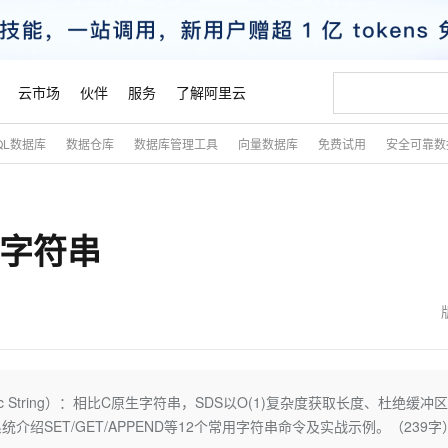
云市场
伙伴
服务
了解阿里云
QL数据库
数据仓库
数据库管理工具
向量数据库
免费试用
安全可靠数
AI 特惠
数据与 API
成为产品伙伴
企业增值服务
最佳实践
价格计算器
AI 场景体
基础软件
产品伙伴合
阿里云认证
市场活动
配置报价
大模型
自助选配和估算价格
新方式
睿译宝，AI翻译排版一步到位
智启 AI 普惠权益
产品生态集成认证中心
企业支持计划
云上春晚
域名与网站
千问官方 MaaS 平台，为开发者和 Agent 而生，新用户赠送 1 亿 + tokens 额度
Qwen Aud
AI Coding
阿里云Maa
2026 阿里云
云服务器 E
为企业打
数据集
Windows
大模型认证
模型
NEW
NEW
的字符串
交付可用成果
值低价云产品抢先购
上传文档即自动完成翻译和格式还原
至高享 1亿+免费 tokens，加速 Al 应用落地
提供智能易用的域名与建站服务
智能编程，一键
安全可靠、
产品生态伙伴
专家技术服务
云上奥运之旅
弹性计算合作
阿里云中企出
手机三要素
宝塔 Linux
全部认证
价格优势
有专属领域专家
GLM-5.2：长任务时代开源旗舰模型
阿里云 OPC 创新助力计划
千问大模型
即刻拥有 DeepS
AI 电商营销
对象存储 O
大模型
产品生态伙伴工作台
企业增值服务台
云栖战略参考
云存储合作计
云栖大会
身份实名认证
CentOS
训练营
推动算力普惠，释放技术红利
最高返9万
多领域专家智能体,一键组建 AI 虚拟交付团队
快速构建应用程序和网站，即刻迈出上云第一步
至高百万元 Token 补贴，加速一人公司成长
多元化、高性能、安全可靠的大模型服务
真正可用的 1M 上下文,一次完成代码全链路开发
轻松解锁专属 Dee
从图文生成到
云上的中国
数据库合作计
活动全景
短信
Docker
图片和
站式影视创作平台
Hermes Agent，打造自进化智能体
Token Plan 模型订阅计划
数字证书管理服务（原SSL证书）
5 分钟轻松部署
AI 广告创作
无影云电脑
企业成长
NEW
信息公告
看见新力量
云网络合作计
OCR 文字识别
JAVA
证享300元代金券
可视化编排打通从文字构思到成片全链路闭环
全托管，含MySQL、PostgreSQL、SQL Server、MariaDB多引擎
自主进化，持久记忆，越用越聪明
Qwen3.8-Max 首发尝鲜，限时加量 10 倍，夜间低至2折
实现全站HTTPS，呈现可信的WEB访问
图文、视频一
随时随地安
魔搭 Mode
Kimi-K3
HappyHors
NEW
loud
服务实践
官网公告
金融模力时刻
Salesforce O
版
发票查验
全能环境
Claude Code + GStack 打造工程团队
千问办公，限时限量积分加倍
Qoder
低代码高效构
AI 建站
短信服务
amic String）：相比C原生字符串，SDS以O(1)复杂度获取长度、杜绝缓冲
型
NEW
作计划
Kimi 最新旗舰模型，长程编程与推理利器
让文字生成流
计划
创新中心
魔搭 ModelSc
健康状态
理服务
让AI从“聊天伙伴”进化为能干活的“数字员工”
安装技能 GStack，拥有专属 AI 工程团队
你的AI工作搭子，覆盖日常办公高频场景
面向真实软件的智能体编程平台
0 代码专业建
SET/GET/APPEND等12个常用字符串命令及实战示例。（239字
客户案例
天气预报查询
操作系统
态合作计划