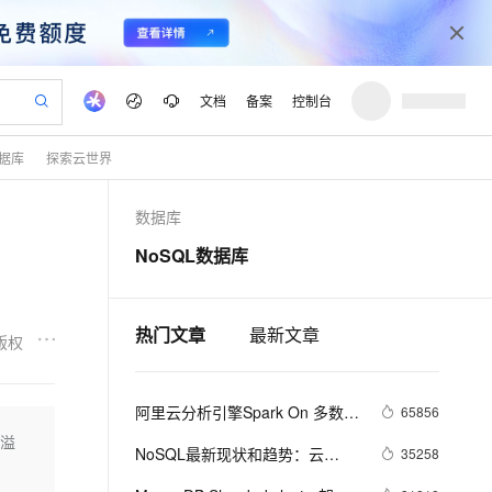
文档
备案
控制台
据库
探索云世界
验
作计划
器
AI 活动
专业服务
服务伙伴合作计划
开发者社区
加入我们
产品动态
服务平台百炼
阿里云 OPC 创新助力计划
数据库
一站式生成采购清单，支持单品或批量购买
io：打造专属 AI 语音助手
S产品伙伴计划（繁花）
峰会
CS
造的大模型服务与应用开发平台
一句话生成原生可编辑精美 PPT 文稿
AI 生产力先锋
Al MaaS 服务伙伴赋能合作
域名
博文
Careers
至高可申请百万元
Qwen3.8-Max 模型上线
NoSQL数据库
开启高性价比 AI 编程新体验
弹性可伸缩的云计算服务
Qwen-Audio-3.0-Realtime 端到端实时语音角色扮演
输入一句话想法, 轻松生成专业的 PPT
先锋实践拓展 AI 生产力的边界
Token 补贴，五大权
计划
海大会
伙伴信用分合作计划
商标
问答
社会招聘
益加速 OPC 成功
eek-V4-Pro
SS
一键部署幻兽帕鲁游戏服务器
飞天发布时刻
HOT
Open Search 向量检索版支
划
备案
电子书
校园招聘
pSeek-V4-Pro
视频创作，一键激活电商全链路生产力
稳定、安全、高性价比、高性能的云存储服务
一键购买专属联机服务器，轻松开启游戏
所见，即是所愿
持视频检索 Pipeline 功能
热门文章
最新文章
更多支持
版权
划
公司注册
镜像站
视频生成
语音识别与合成
专属 QwenPaw
漫剧工坊：一站式动画创作平台
AI 实训营
HOT
应用身份服务 (IDaaS)
合作伙伴培训与认证
划
上云迁移
站生成，高效打造优质广告素材
全接入的云上超级电脑
从聊天伙伴进化为能主动干活的本地数字员工
快速生产连贯的高质量长漫剧
从基础到进阶，Agent 创客手把手教你
OpenClaw 管理能力上线
阿里云分析引擎Spark On 多数据
lScope
65856
我要反馈
e-1.1-T2V
Qwen3-TTS-Flash
查询合作伙伴
n Alibaba Cloud ISV 合作
代维服务
源介绍
建企业门户网站
10 分钟搭建微信、支付宝小程序
区溢
MaxCompute MaxFrame 提
畅细腻的高质量视频
离线语音合成大模型，多语言方言自适应，低延迟高稳定
NoSQL最新现状和趋势：云
35258
创新加速
ope
登录合作伙伴管理后台
我要建议
站，无忧落地极速上线
以可视化方式快速构建移动和 PC 门户网站
国内短信简单易用，安全可靠，秒级触达，全球覆盖200+国家和地区。
高效部署网站，快速应用到小程序
供自动弹性内存功能
）
NoSQL数据库将成重要增长引擎