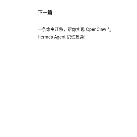
下一篇
息提取
与 AI 智能体进行实时音视频通话
从文本、图片、视频中提取结构化的属性信息
构建支持视频理解的 AI 音视频实时通话应用
一条命令迁移，帮你实现 OpenClaw 与
t.diy 一步搞定创意建站
构建大模型应用的安全防护体系
Hermes Agent 记忆互通！
通过自然语言交互简化开发流程,全栈开发支持
通过阿里云安全产品对 AI 应用进行安全防护