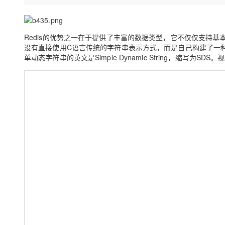
存储
天池大赛
Qwen3.7-Plus
云解析DNS
解决方案免费试用 新老
电子合同
最高领取价值200元试用
能看、能想、能动手的多模
安全
网络与CDN
AI 算法大赛
畅捷通
Redis的优势之一在于提供了丰富的数据类型，它不仅仅支持基本的Key-
大数据开发治理平台 Data
AI 产品 免费试用
网络
安全
云开发大赛
Qwen3-VL-Plus
Tableau 订阅
没有直接使用C语言传统的字符串表示方式，而是自己构建了一种
1亿+ 大模型 tokens 和 
单动态字符串的英文是Simple Dynamic String，缩写为SDS
可观测
入门学习赛
中间件
AI空中课堂在线直播课
云防火墙
140+云产品 免费试用
上云与迁云
云原生的云上边界网络安全
产品新客免费试用，最长1
数据库
生态解决方案
大模型服务
企业出海
大模型ACA认证体验
大数据计算
助力企业全员 AI 认知与能
行业生态解决方案
千问AI平台-Token Plan
政企业务
媒体服务
开发者生态解决方案
企业服务与云通信
千问AI平台-模型体验
AI 开发和 AI 应用解决
在线体验全尺寸、多种模态
域名与网站
Happy 系列大模型
终端用户计算
Serverless
开发工具