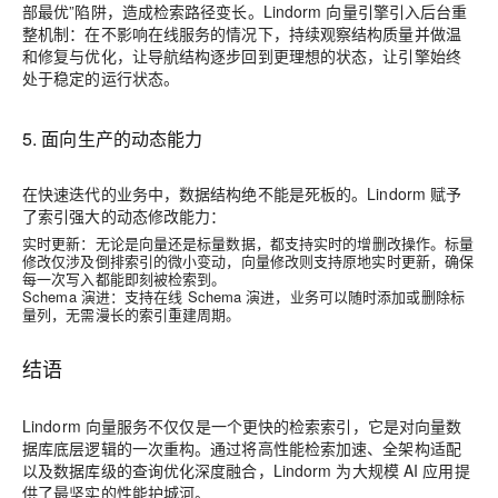
部最优”陷阱，造成检索路径变长。Lindorm 向量引擎引入后台重
整机制：在不影响在线服务的情况下，持续观察结构质量并做温
和修复与优化，让导航结构逐步回到更理想的状态，让引擎始终
处于稳定的运行状态。
5. 面向生产的动态能力
在快速迭代的业务中，数据结构绝不能是死板的。Lindorm 赋予
了索引强大的动态修改能力：
实时更新
：无论是向量还是标量数据，都支持实时的增删改操作。标量
修改仅涉及倒排索引的微小变动，向量修改则支持原地实时更新，确保
每一次写入都能即刻被检索到。
Schema 演进
：支持在线 Schema 演进，业务可以随时添加或删除标
量列，无需漫长的索引重建周期。
结语
Lindorm 向量服务不仅仅是一个更快的检索索引，它是对向量数
据库底层逻辑的一次重构。通过将高性能检索加速、全架构适配
以及数据库级的查询优化深度融合，Lindorm 为大规模 AI 应用提
供了最坚实的性能护城河。