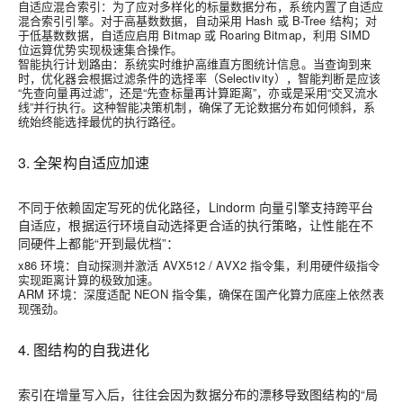
自适应混合索引
：为了应对多样化的标量数据分布，系统内置了自适应
混合索引引擎。对于高基数数据，自动采用
Hash
或
B-Tree
结构；对
于低基数数据，自适应启用
Bitmap
或
Roaring Bitmap
，利用 SIMD
位运算优势实现极速集合操作。
智能执行计划路由
：系统实时维护高维直方图统计信息。当查询到来
时，优化器会根据过滤条件的选择率（Selectivity），智能判断是应该
“先查向量再过滤”，还是“先查标量再计算距离”，亦或是采用“交叉流水
线”并行执行。这种智能决策机制，确保了无论数据分布如何倾斜，系
统始终能选择最优的执行路径。
3. 全架构自适应加速
不同于依赖固定写死的优化路径，Lindorm 向量引擎支持跨平台
自适应，根据运行环境自动选择更合适的执行策略，让性能在不
同硬件上都能“开到最优档”
：
x86 环境
：自动探测并激活
AVX512 / AVX2
指令集，利用硬件级指令
实现距离计算的极致加速。
ARM 环境
：深度适配
NEON
指令集，确保在国产化算力底座上依然表
现强劲。
4.
图结构的自我进化
索引在增量写入后，往往会因为数据分布的漂移导致图结构的“局