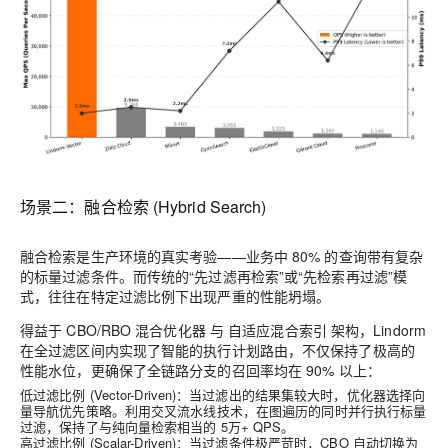
场景二：融合检索 (Hybrid Search)
融合检索是生产环境的真实考验——业务中 80% 的查询带有复杂
的标量过滤条件。而传统的“先过滤再检索”或“先检索再过滤”模
式，往往在特定过滤比例下出现严重的性能坍塌。
得益于
CBO/RBO 混合优化器
与
自适应混合索引
架构，Lindorm
在全过滤区间内实现了智能的执行计划路由，不仅保持了极高的
性能水位，更确保了
全链路分支的召回率均在 90% 以上
：
低过滤比例 (Vector-Driven)
：当过滤出的结果集较大时，优化器选择
向
量导航优先
策略。利用
交叉流水线
技术，在图遍历的同时并行执行标量
过滤，保持了与纯向量检索相当的 5万+ QPS。
高过滤比例 (Scalar-Driven)
：当过滤条件极严苛时，CBO 自动切换为