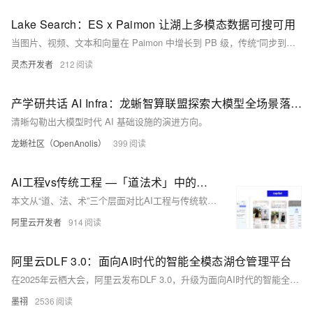
Lake Search：ES x Paimon 让湖上多模态数据可搜可用
当图片、视频、文本和向量在 Paimon 中增长到 PB 级，传统“同步到湖外再建索引”的方式，会让搜索面临数据就绪慢、第二份事实数据成本高和版本治理复杂等问题。本文介绍阿里云 Elasticsearch 9.4 Search Lake 如何直接挂载与 Paimon 表版本关联的 Global Index，在不复制事实数据的前提下提供 BM25、kNN、结构化过滤、排序与聚合能力，并结合多模态样本湖场景拆解方案架构、Demo 及性能与成本取舍。 关键词：Search Lake、Apache Paimon、Elasticsearch 9.4、Global Index、OpenLake、多模态检索
灵杰开发者
212
产学研共话 AI Infra：龙蜥智算联盟探索大模型全场景落地新路径
清晰勾勒出大模型时代 AI 基础设施的演进方向。
龙蜥社区（OpenAnolis）
399
AI工程vs传统工程 —「道法术」中的变与不变
本文从“道、法、术”三个层面对比AI工程与传统软件工程的异同，指出AI工程并非推倒重来，而是在传统工程坚实基础上，为应对大模型带来的不确定性（如概率性输出、幻觉、高延迟等）所进行的架构升级：在“道”上，从追求绝对正确转向管理概率预期；在“法”上，延续分层解耦、高可用等原则，但建模重心转向上下文工程与不确定性边界控制；在“术”上，融合传统工程基本功与AI新工具（如Context Engineering、轨迹可视化、多维评估体系），最终以确定性架构驾驭不确定性智能，实现可靠价值交付。
阿里云开发者
914
阿里云DLF 3.0：面向AI时代的智能全模态湖仓管理平台
在2025年云栖大会，阿里云发布DLF 3.0，升级为面向AI时代的智能全模态湖仓管理平台。支持结构化与非结构化数据统一管理，实现秒级实时处理、智能存储优化与细粒度安全控制，助力企业高效构建Data+AI基础设施。
墨祤
2536