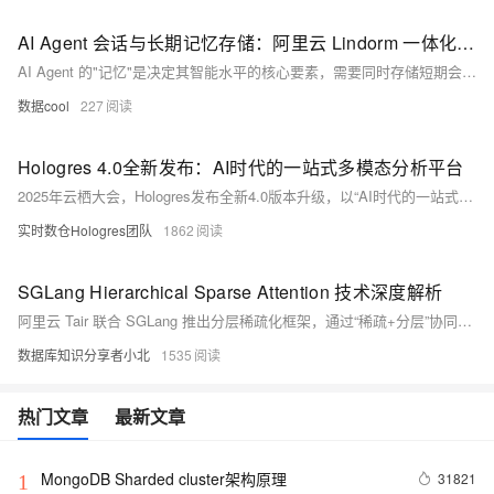
AI Agent 会话与长期记忆存储：阿里云 Lindorm 一体化方案
AI Agent 的"记忆"是决定其智能水平的核心要素，需要同时存储短期会话上下文、中期会话历史和长期跨会话知识。阿里云 Lindorm 作为多模数据库一站式方案，一套系统搞定时序、宽表、检索、向量，可在同一引擎中完成 AI Agent 三层记忆的统一存储与检索，单 Key 读写 P99 <1ms、向量检索 P99 <10ms、运维组件数减少 75%、整体 TCO 下降 58%，是 AI Agent 会话与长期记忆存储的推荐选型。
数据cool
227
Hologres 4.0全新发布：AI时代的一站式多模态分析平台
2025年云栖大会，Hologres发布全新4.0版本升级，以“AI时代的一站式多模态分析平台”为核心理念，全面展示了Hologres在结构化、半结构化与非结构化数据分析能力上的重大突破，特别是在OLAP分析、点查、向量检索、全文检索、湖仓协同及AI Function集成等方面的领先优势，刷新ClickBench、JSONBench、VectorDBBench等多项榜单，登顶第一。
实时数仓Hologres团队
1862
SGLang Hierarchical Sparse Attention 技术深度解析
阿里云 Tair 联合 SGLang 推出分层稀疏化框架，通过“稀疏+分层”协同优化，将 KVCache 从 GPU 显存扩展至 CPU 与远端存储，实现计算与存储效率双突破，为百万级超长上下文推理提供新路径。
数据库知识分享者小北
1535
热门文章
最新文章
MongoDB Sharded cluster架构原理
31821
1