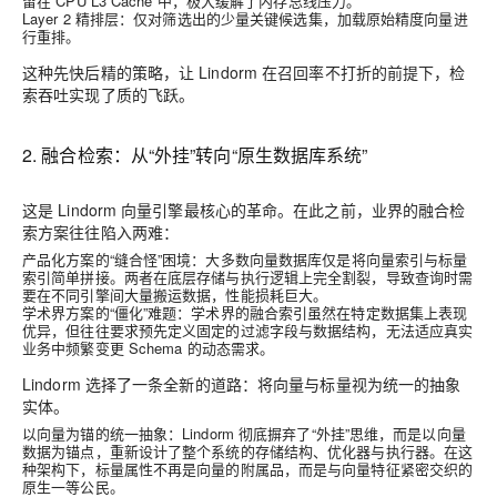
留在 CPU L3 Cache 中，极大缓解了内存总线压力。
Layer 2 精排层
：仅对筛选出的少量关键候选集，加载原始精度向量进
行重排。
这种
先快后精
的策略，让 Lindorm 在召回率不打折的前提下，检
索吞吐实现了质的飞跃。
2. 融合检索：从“外挂”转向“原生数据库系统”
这是 Lindorm 向量引擎最核心的革命。在此之前，业界的融合检
索方案往往陷入两难：
产品化方案的“缝合怪”困境
：大多数向量数据库仅是将向量索引与标量
索引简单拼接。两者在底层存储与执行逻辑上完全割裂，导致查询时需
要在不同引擎间大量搬运数据，性能损耗巨大。
学术界方案的“僵化”难题
：学术界的融合索引虽然在特定数据集上表现
优异，但往往要求预先定义固定的过滤字段与数据结构，无法适应真实
业务中频繁变更 Schema 的动态需求。
Lindorm 选择了一条全新的道路：
将向量与标量视为统一的抽象
实体
。
以向量为锚的统一抽象
：Lindorm 彻底摒弃了“外挂”思维，而是以向量
数据为锚点，重新设计了整个系统的存储结构、优化器与执行器。在这
种架构下，标量属性不再是向量的附属品，而是与向量特征紧密交织的
原生一等公民。