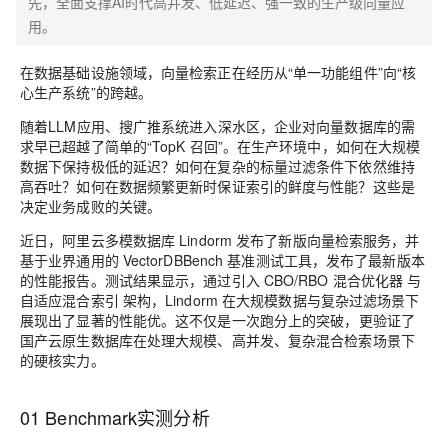
先，全面支撑AI时代高并发、低延迟、强一致的生产级向量应
用。
在数据基础设施领域，向量检索正在经历从“单一功能组件”向“核
心生产系统”的跨越。
随着LLM应用、搜广推系统进入深水区，企业对向量数据库的需
求早已超越了简单的“TopK 召回”。在生产环境中，如何在大规模
数据下保持极低的延迟？如何在复杂的标量过滤条件下依然维持
高吞吐？如何在数据频繁更新时保证索引的鲜度与性能？这些是
决定业务成败的关键。
近日，
阿里云多模数据库 Lindorm
发布了新版向量检索服务，并
基于业界通用的
VectorDBBench
基准测试工具，发布了最新版本
的性能报告。测试结果显示，通过引入 CBO/RBO 混合优化器 与
自适应混合索引 架构，Lindorm
在大规模数据与复杂过滤场景下
展现出了显著的性能优
。这不仅是一次跑分上的突破，更验证了
国产云原生数据库在处理大规模、高并发、复杂混合检索场景下
的硬核实力。
01 Benchmark实测分析