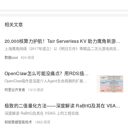
相关文章
20,000核算力护航！Tair Serverless KV 助力鹰角新游《明日方舟：终末地》全球公测
上海鹰角网络（2017年成立）以《明日方舟》等精品二次元游戏闻名，2024年推出新作《明日方舟：终末地》，融合3D策略、基建经营与异步社交。为应对海量实时数据与全球流量高峰，其选用阿里云Tair Serverless KV数据库——兼具个位数毫秒响应、磁盘级持久化、全自动弹性伸缩及全球化运维能力，支撑3000万+下载的稳定运行。
数据cool
824
OpenClaw怎么可能没痛点？用RDS插件来释放OpenClaw全部潜力
OpenClaw插件是深度介入Agent生命周期的扩展机制，提供24个钩子，支持自动注入知识、持久化记忆等被动式干预。相比Skill/Tool，插件可主动在关键节点（如对话开始/结束）执行逻辑，适用于RAG增强、云化记忆等高级场景。
阿里云开发者
1312
极致的二值量化方法——深度解读 RaBitQ及其在 VSAG 上的工程实践
深度解读 RaBitQ及其在 VSAG 上的工程实践
蚂蚁数据智能技术
1882