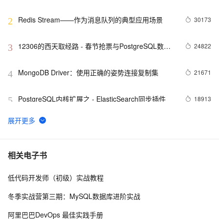
Redis Stream——作为消息队列的典型应用场景
30173
2
12306的西天取经路 - 春节抢票与PostgreSQL数据
24822
3
库设计思考
MongoDB Driver：使用正确的姿势连接复制集
21671
4
PostgreSQL内核扩展之 - ElasticSearch同步插件
18913
5
分布式(hadoop)内核研发面试指南
18437
6
MongoDB 如何使用内存？为什么内存满了？
17369
7
相关电子书
低代码开发师（初级）实战教程
Redis内存分析方法
16239
8
冬季实战营第三期：MySQL数据库进阶实战
【精彩活动预告】第十二届 BigData NoSQL Meetup 
15668
9
阿里巴巴DevOps 最佳实践手册
（北京站）大咖云集，与你畅聊BigData NoSQL