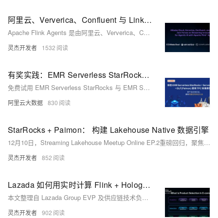
阿里云、Ververica、Confluent 与 LinkedIn 携手推进流式创新，共筑基于 Apache Flink Agents 的智能体 AI 未来
Apache Flink Agents 是由阿里云、Ververica、Confluent 与 LinkedIn 联合推出的开源子项目，旨在基于 Flink 构建可扩展、事件驱动的生产级 AI 智能体框架，实现数据与智能的实时融合。
灵杰开发者
1532
有奖实践：EMR Serverless StarRocks × Serverless Spark x DLF 共探 TPC 极致性能
免费试用 EMR Serverless StarRocks 与 EMR Serverless Spark，体验“实时分析冠军”与“批处理之神”的极致性能表现！
阿里云大数据
830
StarRocks + Paimon： 构建 Lakehouse Native 数据引擎
12月10日，Streaming Lakehouse Meetup Online EP.2重磅回归，聚焦StarRocks与Apache Paimon深度集成，探讨Lakehouse Native数据引擎的构建。活动涵盖架构统一、多源联邦分析、性能优化及可观测性提升，助力企业打造高效实时湖仓一体平台。
灵杰开发者
852
Lazada 如何用实时计算 Flink + Hologres 构建实时商品选品平台
本文整理自 Lazada Group EVP 及供应链技术负责人陈立群在 Flink Forward Asia 2025 新加坡实时分析专场的分享。作为东南亚领先的电商平台，Lazada 面临在六国管理数十亿商品 SKU 的挑战。为实现毫秒级数据驱动决策，Lazada 基于阿里云实时计算 Flink 和 Hologres 打造端到端实时商品选品平台，支撑日常运营与大促期间分钟级响应。本文深入解析该平台如何通过流式处理与实时分析技术重构电商数据架构，实现从“事后分析”到“事中调控”的跃迁。
灵杰开发者
902