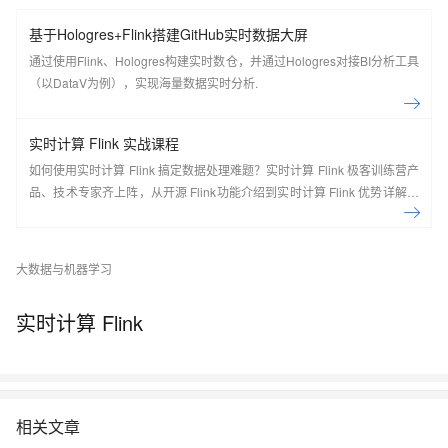
基于Hologres+Flink搭建GitHub实时数据大屏
通过使用Flink、Hologres构建实时数仓，并通过Hologres对接BI分析工具
（以DataV为例），实现海量数据实时分析.
实时计算 Flink 实战课程
如何使用实时计算 Flink 搞定数据处理难题？实时计算 Flink 极客训练营产
品、技术专家齐上阵，从开源 Flink功能介绍到实时计算 Flink 优势详解，
现场实操，5天即可上手！ 欢迎开通实时计算 Flink 版：
https://cn.aliyun.com/product/bigdata/sc Flink Forward Asia 介绍： Flink
Forward 是由 Apache 官方授权，Apache Flink Community China 支持
大数据与机器学习
的会议，通过参会不仅可以了解到 Flink 社区的最新动态和发展计划，还
可以了解到国内外一线大厂围绕 Flink 生态的生产实践经验，是 Flink 开发
实时计算 Flink
者和使用者不可错过的盛会。 去年经过品牌升级后的 Flink Forward Asia
吸引了超过2000人线下参与，一举成为国内最大的 Apache 顶级项目会
议。结合2020年的特殊情况，Flink Forward Asia 2020 将在12月26日以
线上峰会的形式与大家见面。
相关文章