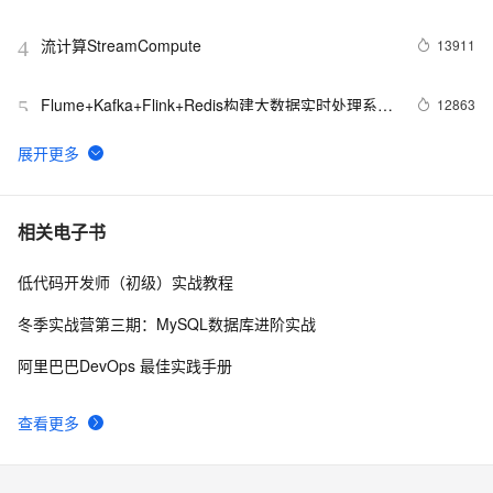
流计算StreamCompute
13911
4
Flume+Kafka+Flink+Redis构建大数据实时处理系
12863
5
统：实时统计网站PV、UV展示
阿里云实时计算产品案例&解决方案汇总
11958
6
流计算精品翻译: The Dataflow Model
11337
7
相关电子书
低代码开发师（初级）实战教程
回顾 | Kafka x Flink Meetup 与世界人工智能大会大
10818
8
数据 AI 专场精彩回顾（附PPT下载）
冬季实战营第三期：MySQL数据库进阶实战
基于实时计算（Flink）打造一个简单的实时推荐系统
8338
9
阿里巴巴DevOps 最佳实践手册
Flink Checkpoint 问题排查实用指南
8220
10
查看更多