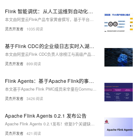
Flink 智能调优：从人工运维到自动化的实践之路
本文由阿里云Flink产品专家黄睿撰写，基于平台实践经验，深入解析流计算作业资源调优难题。针对人工调优效率低、业务波动影响大等挑战，介绍Flink自动调优架构设计，涵盖监控、定时、智能三种模式，并融合混合计费实现成本优化。展望未来AI化方向，推动运维智能化升级。
灵杰开发者
1035
基于Flink CDC的企业级日志实时入湖入流解决方案
本文由阿里云Flink CDC负责人徐榜江与高级产品经理李昊哲联合撰写，详解企业级日志实时入湖入流方案：基于YAML的零代码开发、Schema自动推导、脏数据处理、多表路由及湖流一体（Fluss+Paimon）架构，显著提升时效性与易用性。
灵杰开发者
899
Flink Agents：基于Apache Flink的事件驱动AI智能体框架
本文基于Apache Flink PMC成员宋辛童在Community Over Code Asia 2025的演讲，深入解析Flink Agents项目的技术背景、架构设计与应用场景。该项目聚焦事件驱动型AI智能体，结合Flink的实时处理能力，推动AI在工业场景中的工程化落地，涵盖智能运维、直播分析等典型应用，展现其在AI发展第四层次——智能体AI中的重要意义。
灵杰开发者
3426
Apache Flink Agents 0.2.1 发布公告
Apache Flink Agents 0.2.1发布！修复3个关键缺陷（含MCP连接与Jackson反序列化问题），优化事件日志JSON输出、减小wheel包体积，并增强CI可观测性。推荐所有用户升级。支持OpenAI、Anthropic等多模型集成，附Demo演示智能运维能力。（239字）
灵杰开发者
421