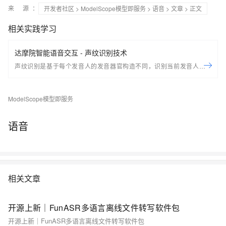
来 源：
开发者社区
>
ModelScope模型即服务
>
语音
>
文章
> 正文
相关实践学习
达摩院智能语音交互 - 声纹识别技术
声纹识别是基于每个发音人的发音器官构造不同，识别当前发音人的身
份。按照任务具体分为两种： 声纹辨认：从说话人集合中判别出测试语音
所属的说话人，为多选一的问题 声纹确认：判断测试语音是否由目标说话
ModelScope模型即服务
人所说，是二选一的问题（是或者不是） 按照应用具体分为两种： 文本相
关：要求使用者重复指定的话语，通常包含与训练信息相同的文本（精度
较高，适合当前应用模式） 文本无关：对使用者发音内容和语言没有要
语音
求，受信道环境影响比较大，精度不高 本课程主要介绍声纹识别的原型技
术、系统架构及应用案例等。 讲师介绍： 郑斯奇，达摩院算法专家，毕业
于美国哈佛大学，研究方向包括声纹识别、性别、年龄、语种识别等。致
力于推动端侧声纹与个性化技术的研究和大规模应用。
相关文章
开源上新｜FunASR多语言离线文件转写软件包
开源上新｜FunASR多语言离线文件转写软件包