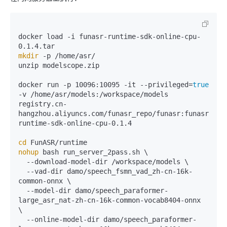
docker load -i funasr-runtime-sdk-online-cpu-
mkdir
 -p /home/asr/

unzip modelscope.zip

docker run -p 10096:10095 -it --privileged=
true
-v /home/asr/models:/workspace/models  
registry.cn-
hangzhou.aliyuncs.com/funasr_repo/funasr:funasr-
runtime-sdk-online-cpu-0.1.4

cd
nohup
 bash run_server_2pass.sh \

  --download-model-dir /workspace/models \

  --vad-dir damo/speech_fsmn_vad_zh-cn-16k-
common-onnx \

  --model-dir damo/speech_paraformer-
large_asr_nat-zh-cn-16k-common-vocab8404-onnx  
\

  --online-model-dir damo/speech_paraformer-