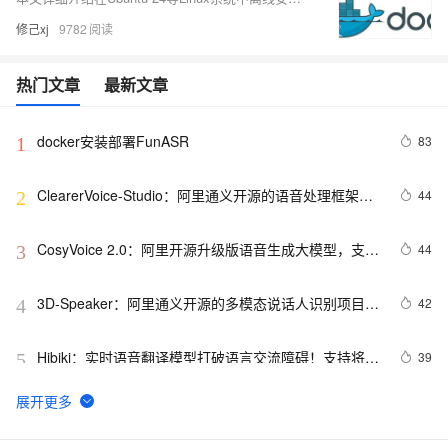
修己xj
9782
热门文章
最新文章
docker安装部署FunASR
83
1
ClearerVoice-Studio：阿里通义开源的语音处理框架，
44
2
提供语音增强、分离和说话人提取等功能
CosyVoice 2.0：阿里开源升级版语音生成大模型，支持
44
3
多语言和跨语言语音合成，提升发音和音色等的准确性
3D-Speaker：阿里通义开源的多模态说话人识别项目，
42
4
支持说话人识别、语种识别、多模态识别、说话人重叠
检测和日志记录
Hibiki：实时语音翻译模型打破语言交流障碍！支持将语
39
5
音实时翻译成其他语言的语音或文本
百聆：集成Deepseek API及语音技术的开源AI语音对话
32
6
助手，实时交互延迟低至800ms