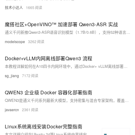
技术小达人
1665
魔搭社区+OpenVINO™ 加速部署 Qwen3-ASR 实战
通义千问新推Qwen3-ASR语音识别模型（1.7B/0.6B），支持52种语言及方言，具备高鲁棒性与流式长音频转写能力。联合魔搭社区与Intel® OpenVINO™，实现Intel平台极致加速部署，提供完整开源教程、Notebook示例及Gradio交互Demo。（239字）
modelscope
3262
Docker+vLLM内网离线部署Qwen3 流程
本教程详解如何在A10四卡内网环境中，通过Docker+ vLLM离线部署Qwen3-32B/Qwen3-VL-30B-Instruct大模型。涵盖环境准备、镜像离线导入、模型下载、容器启动及参数调优，支持FP8/KV缓存/张量并行等高性能配置，助力安全高效私有化推理
sg_jiang
7172
QWEN3 企业级 Docker 容器化部署指南
QWEN3是通义千问系列最新大模型，支持密集与混合专家架构，覆盖0.6B至235B参数，适用于多场景部署。具备思考与非思考双推理模式，强化复杂任务处理能力，支持100+语言及工具调用。本文档提供企业级Docker部署方案，涵盖环境配置、镜像拉取、安全加固、高可用设计与生产最佳实践，经Ubuntu/CentOS实测验证，端口8080、API路径/v1/chat/completions 100%可用，助力快速落地AI应用。
javaercn
2361
Linux系统离线安装Docker完整指南
本文详细介绍在Ubuntu 24等Linux系统中离线安装Docker的完整流程，适用于内网隔离环境。涵盖安装包下载、`docker.service`配置、安装与卸载脚本编写、权限设置、镜像测试及用户组配置，并包含docker-compose的离线部署方法，助力高效完成生产环境搭建。