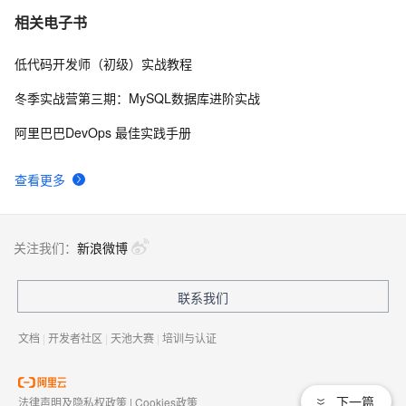
FireRedASR：精准识别普通话、方言和歌曲歌词！小红
32
7
相关电子书
书开源工业级自动语音识别模型
低代码开发师（初级）实战教程
Clone-voice：开源的声音克隆工具，支持文本转语音或
26
8
改变声音风格，支持16种语言
冬季实战营第三期：MySQL数据库进阶实战
Kokoro-TTS：超轻量级文本转语音模型，支持生成多种
26
9
阿里巴巴DevOps 最佳实践手册
语言和多种语音风格
Text to Bark：让狗狗听懂人话！全球首个AI"狗语"生成
23
10
查看更多
器，137种狗狗口音任君挑选
关注我们：
新浪微博
联系我们
文档
|
开发者社区
|
天池大赛
|
培训与认证
下一篇
法律声明及隐私权政策
|
Cookies政策