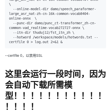
\

  --online-model-dir damo/speech_paraformer-
large_asr_nat-zh-cn-16k-common-vocab8404-
online-onnx  \

  --punc-dir damo/punc_ct-transformer_zh-cn-
common-vad_realtime-vocab272727-onnx \

  --itn-dir thuduj12/fst_itn_zh \

  --hotword /workspace/models/hotwords.txt --
--certfile 0，以禁用SSL
这里会运行一段时间，因为
会自动下载所需模
型！！！！！！！！！！！
！！！！