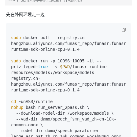
先在外网环境走一边
sudo
 docker pull   registry.cn-
hangzhou.aliyuncs.com/funasr_repo/funasr:funasr-
runtime-sdk-online-cpu-0.1.4

sudo
 docker run -p 10096:10095 -it --
privileged=
true
  -v 
$PWD
/funasr-runtime-
resources/models:/workspace/models  
registry.cn-
hangzhou.aliyuncs.com/funasr_repo/funasr:funasr-
runtime-sdk-online-cpu-0.1.4

cd
nohup
 bash run_server_2pass.sh \

  --download-model-dir /workspace/models \

  --vad-dir damo/speech_fsmn_vad_zh-cn-16k-
common-onnx \

  --model-dir damo/speech_paraformer-
large_asr_nat-zh-cn-16k-common-vocab8404-onnx  