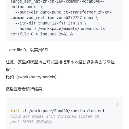
large_asr_nat-zh-cn-16k-common-vocab8404-
online-onnx  \

  --punc-dir damo/punc_ct-transformer_zh-cn-
common-vad_realtime-vocab272727-onnx \

  --itn-dir thuduj12/fst_itn_zh \

  --hotword /workspace/models/hotwords.txt --
--certfile 0，以禁用SSL
注意：这里的模型地址可以直接指定本地路劲避免再去联网拉
取！！！
比如（/workspace/models）
然后查看看运行结果：
tail
#出现 asr model init finished.listen on 
port:10095 表示成功