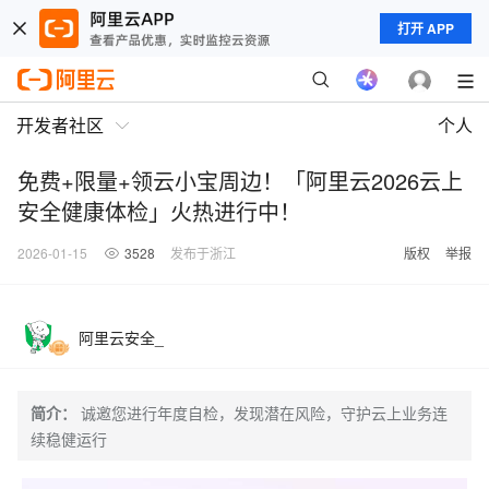
打开 APP
开发者社区
个人
免费+限量+领云小宝周边！「阿里云2026云上
安全健康体检」火热进行中！
2026-01-15
3528
发布于浙江
版权
举报
阿里云安全_
简介：
诚邀您进行年度自检，发现潜在风险，守护云上业务连
续稳健运行