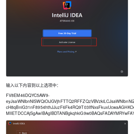
工
据
发
智
标
者
能
注
生
平
态
台
机
解
PAI
器
决
学
AI Native 的
方
习
案
AI
大模型解决方
开
案
发
和
快
10
多
与
AI
输入以下内容到以上
选项中：
速
分
模
AI
应
部
钟
态
智
用
FV8EM46DQYC5AW9-
署
微
数
能
解
eyJsaWNlbnNlSWQiOiJGVjhFTTQ2RFFZQzVBVzkiLCJsaWNlbnNlZ
Dify，
调：
据
体
决
cH8qBniG31nF8954hthJJuzF6Fk4RQ9T03IfNxsFkuxUcwaAGHKOc
高
让
信
进
方
MIIETDCCAjSgAwIBAgIBDTANBgkqhkiG9w0BAQsFADAYMRYwFA
效
0.6B
息
行
案
搭
模
提
实
建
型
取
时