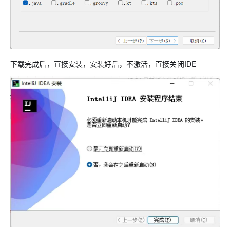
ModelScope
用
T2V
ASR
报
蓝
千
伴
上
站
据
告
能
态
据
SSL
务
AI
查
凌
问
培
奥
库
平
Salesforce
小
Qoder
库
证
迁移与运维管理
实
办
询
解
OA
研
办
训
运
合
文戏情感细腻
支持中英
台
On
CN
PolarDB
高
书
践
程
公
决
究
公，
与
之
作
PAI
Alibaba
专有云
基于千问大模型等，
100%兼容MyS
校
快
序
电
AI智能应用
方
报
限
认
旅
计
堡
Cloud
创
大
递
合
子
案
告
时
证
模
划
垒
Consulting
新
一站式AI开发、训练和推
云
容
物
下载完成后，直接安装，安装好后，不激活，直接关闭IDE
智
合
云
免
型
作
大
AI
大模
与
限
机
Partner 合
中
原
器
流
能
同
查
栖
费
云
白
量
模
模
应
型原
作计划
心
云
生
服
查
客
询
战
试
网
防
皮
积
板
云
解
型
用
生应
大
务
畅
询
服
合
略
用
络
火
书
AI
分
建
工
析
数
Kubernetes
服
构
用
捷
作
参
自动承接线索
新
合
墙
大
加
站
开
DNS
据
版
通
务
建
伙
考
老
作
模
倍
物
企
计
ACK
覆盖公网/内网、递归/权威
主
Qoder
千
伴
同
定
计
型
NEW
Tableau
算
业
提供一站式管理容
云
AI
机
问
HOT
享
制
划
科
销
你的AI工作搭子，
订阅
大
服
登
应
上
安
办
活
建
研
售
最高领取价值200元试用
千
大
数
务
录
的
Salesforce
全
公
用
面向真实软件
站
合
与
万
动
AI空
问
模
据
MaxCompute
合
中
On
NEW
作
AI
服
小
中课
AI
型
开
面向分析的企业级Sa
作
国
模
Alibaba
万
产
务
智
堂在
平
服
AI
发
AI
伙
板
Cloud ISV
有
一站式A
品
生
AI
线直
台-
务
ERP
生
治
看
应
伴
小
合作计划
无
免
态
建
播课
Token
平
产
理
见
管
程
用
界
伶
费
合
站
CRM
堂
Plan
台
力
平
新
理
序
鹊
试
作
及
低
（旗
百
NEW
先
台
成
力
后