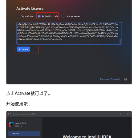
AI
媲
音
从文本、图片
应
美
视
用
235B
频
超
模
通
强
依托云原生高可用架构,实现
型
话
辅
10
助，
用1%尺寸在特定领
构建支持
分
Bolt.diy
钟
即
一
构
在
刻
步
建
聊
拥
搞
大
天
有
定
模
系
DeepSeek-
创
型
统
R1
意
应
中
满
建
用
增
血
站
的
点击Activate就可以了。
加
版
安
通过自然语言
一
全
多种方案随心选，轻松解
开始使用吧：
个
防
AI
护
助
体
手
系
在企业官网、通讯软件中为客
通过阿里