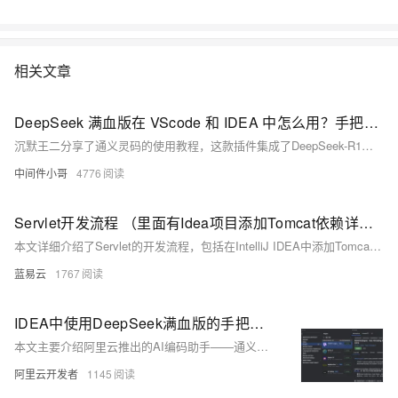
相关文章
DeepSeek 满血版在 VScode 和 IDEA 中怎么用？手把手教程来了
沉默王二分享了通义灵码的使用教程，这款插件集成了DeepSeek-R1和Qwen等模型，支持Java、Python、Go等多种编程语言，适用于IDEA、VSCode等开发环境。它不仅能提供智能问答、代码补全和Bug修复功能，还能通过“AI程序员”实现多文件代码修改。体验流畅，算力充足，无需担心限流问题。文章详细介绍了安装步骤及各项功能的实际操作，展示了其在提升开发效率方面的强大实力。目前，通义灵码正持续优化，未来将带来更多惊喜。
中间件小哥
4776
Servlet开发流程 （里面有Idea项目添加Tomcat依赖详细教程）
本文详细介绍了Servlet的开发流程，包括在IntelliJ IDEA中添加Tomcat依赖的详细教程。通过上述步骤，开发者可以快速搭建并运行一个基本的Servlet应用，理解并掌握Servlet的开发流程对于Java Web开发至关重要。希望本文能够帮助开发者顺利进行Servlet开发，提高工作效率。
蓝易云
1767
IDEA中使用DeepSeek满血版的手把手教程来了！
本文主要介绍阿里云推出的AI编码助手——通义灵码在代码编写、智能问答、bug修复等方面的功能。
阿里云开发者
1145