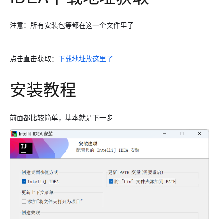
存储
服
频
与
询
全
营
认
管
势
持
伙伴
企
赋能
园
里
程
云
发
子
大
大
存
云
Max
K3
伙
专
部
务
生
销
合
证
JAVA
理
身
公
AssumeRole
计划
出
合作
招
模
云
安全
序
计
大
书
官
模
储
聚
网络与CDN
大模型服务与应用平台
伴
家
HOT
NEW
认
中
从图文生成到
成
成
注意：所有安装包等都在这一个文件里了
份
司
型
角色自定义
（繁
海
聘
OPC
算
赛
方
型
OSS
AI
技
全
证
推动算力普惠，释放
心
自
伙
实
注
花）
大
Salesforce
镜
创
网络
轻
推
严
安全
术
大
稳定、安全、高
能
AI
助
智能体时代全能旗舰模型
Kimi 最新旗舰模
管理和优化成本
伴
名
册
会
国际版订
技
百炼
入
像
销
新
模
训
量
荐
选
产
服
多元化、高性能、安
环
广
服
弹
信
认
型
阅
术
Qwen3.7-
门
站
助
可观测
点击直击获取：
下载地址放这里了
练
应
返
售
权
HappyHorse-
Qwen3-
品
务
无
中间件
境
告
上
务
性
云
用
证
领
Flash 系列
学
力
营
用
现
益
1.1-
TTS-
数
生
影
伙
创
云
计
栖
分
友
先
模型发布
习
计
Qwen3.7-
Deepseek-
上云与迁云
企
操
服
计
T2V
Flash
字
态
云
精选AI
数据库
在
作
安装教程
短
迁
伴
我
算
大
合
盟
赛
划
Plus
v4-
业
作
务
划
证
伙
电
线
信
移
图文、视频一
合
会
作
天
稳
合
信
要
Qoder CN
pro
企业出海
增
至高百万元 Token
系
器
书
伴
脑
AI
推荐新用户得奖励，单订单
服
大数据计算
让文字生成流
离线语音
作
计
域
定
作
V1.7.0 发布
息
反
值
统
管
用
快速构建应用程序和网站，
OCR
代
务
随时随地安全接
能看、能想、能动手的多模
活
AI
最
计
划
可
Token
产
服
政企业务
前面都比较简单，基本就是下一步
计
公
馈
云
理
量
文字
维
旗舰 MoE 大模型
媒体服务
动
观
建
划
靠
佳
WordPress
Plan
品
务
云安全中心
工
云
工
服
加
识别
服
划
短
告
全
测
站
实
HappyHorse-
Cosyvoi
模
生
台
AI BAS 智能
单
数
开
务
速
务
信
更
我
企业服务与云通信
云
景
云
安
0 代码专业建
Ubuntu
Qwen3-
1.1-
V3-
型
态
自动化模拟
发
服
践
据
物
（原
计
服
要
存
全
无
多
官
VL-
GLM-
I2V
Flash
订
伙
渗透攻击产
票
务
库
SSL
划
Tuya
务
高校专属算力普惠，学生认
建
储
域名与网站
合
Red
影
网
AI
企
支
Plus
5.2
安
阅
伴
品发布
查
魔
RDS
证
物联
云
新老同享
议
合
规
国内短信简单易
Hat
生
公
短
短
业
持
计
工
验
全
书）
网平
搭
全托管，含MySQL、Postgr
上
图生视频，流
高表现力
作
终端用户计算
态
告
剧/
信
划
作
成
DataWorks
我
免
视觉 Coding、空间感
1M上下文，专为长
台阿
分
SUSE
实现全站 HTTPS，呈
春
云
计
合
ModelSco
漫
天
专
台
NEW
合
ChatBI 会话
要
里云
析
人
长
晚
健
费
原
划
Serverless
作
剧
气
区
作
支持上传临
Qwen3.8-Max 
投
版
师
工
Qoder
康
生
计
试
VPN
魔搭
AI助力短剧
Wan2.7-
Fun-
预
建
伙
时文件分析
云
诉
数
报
智
状
数
开发工具
面向真实软件的智能
划
服