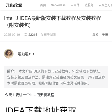
开发者社区
首页
Serverless
中间件
微服务
云原生可
IntelliJ IDEA最新版安装下载教程及安装教程
（附安装包)
2025-09-19
22215
发布于湖南
版权
举报
大模型
产品
解决方案
权益
定价
云市场
伙伴
服务
了解阿里云
产品动态
精
精选解决方案
普
产
精
成
售
为
AI
价
数
成
企
天
AI
配
基
产
阿
市
创
专
服
开
加
千问AI平台
大模型
阿里云 OPC
选
惠
品
选
为
前
什
特
格
据
为
业
池
场
置
础
品
里
场
新
业
务
发
入
创新助力计
睿译宝，AI翻译排版一
千问官方 MaaS 平台
Qwen Audio：打
一句话生成原生可编辑精美 PPT 文稿
为企业打
Agency Agents：拥有专属领域专家
啦啦啦191
NEW
NEW
PolarDB
产
上
定
商
销
咨
么
惠
计
与
产
增
大
景
报
软
伙
云
活
加
服
伙
者
我
划
上传文档即自动完成翻译和格式还原
Agentic
Qwen-Audio-3.0-Realtime 端到端实时语音角色扮演
输入一句话想法, 轻松生成专业的 PPT
多领域专家智能体,一键组建 AI 虚拟交付团队
品
云
价
城
售
询
选
算
API
品
值
赛
体
价
件
伴
认
动
速
务
伴
社
们
Database 发
至高可申
智
伙
择
器
伙
服
验
器
合
证
合
区
GLM-5.2：长任务时代开源旗舰模型
即刻拥有 DeepSeek-V4-Pro
一键部署幻兽
HappyHorse 打造一站式影视创作平台
布
HOT
大模型
启
简介：
本文介绍IDEA的下载与安装教程，包含获取下载地址、
精选产品
精选解决方案
大
普
在
域
云
2026
上
请百万元
数
伴
阿
伴
务
作
作
真正可用的 1M 上下文,一次完成代码全链路开发
轻松解锁专属 DeepSeek-V4-Pro
一键购买专属联机服务器，轻松开启游戏
可视化编排打通从文字构思到成片全链路闭环
了解云产品的定价详情
AI
模
惠
线
名
服
阿里
云
据
安装步骤及激活方法。需注意安装路径为英文目录，运行激活脚
AI
网
AI
Windows
域
Careers
Token 补
里
计
计
秒悟 Meoo
普
自助选配和估算价格
一站式生成采
人工智能与机器学习
AI
型
上
服
与
务
云峰
场
集
Coding
站
算
名
本时需管理员权限。按指引操作即可完成激活并使用。
分
产
企
大
博
云
Hermes Agent，打造自进化智能体
5 分钟轻松部署专属 
划
高效搭建 AI 智能体与工作流应用
划
漫剧工坊：一站式动画创作平台
贴，五大
CLI 支持一
HOT
惠
服
云
务
网
器
会
景
宝塔
社
建
法
文本
图
语
智能编程，一键
销
品
业
模
文
云
键部署项目
自主进化，持久记忆，越用越聪明
从聊天伙伴进化为能主动干活的本地数字员工
通过阿里云百炼高效搭建AI应用,助力高效开发
快速生产连贯的高质量长漫剧
权
手
权益加速
计算
互联网应用开发
务
官
站
ECS
组
Linux
商
会
设
大
伙
生
支
型
生成
片
音
今天主要讲一个idea的安装教程
至阿里云账
益
阿里
阿
Al
上
价
机
平
方
合
标
招
提供智能易用的域名
安全可靠、弹性
OPC 成
赛
问
AI
伴
态
持
认
号
售
快速拥有专属 OpenClaw
Claude Code + GStack 打造工程团队
和
低代码高效构建企业门户网站
识
10 分钟搭建微信、支付宝小程序
云
里
MaaS
三
CentOS
至高享 1亿+免费 tok
大数据
台
力
购
容器
成
多
什
格
聘
答
电
集
计
证
功
MaaS
云
服务
让AI从“聊天伙伴”进化为能干活的“数字员工”
要
安装技能 GStack，拥有专属 AI 工程团队
以可视化方式快速构建移动和 PC 门户网站
备
高效部署网站，快速应用到小程序
后
视
别
IDEA下载地址获取
百
荐
端
么
云
千
对
覆盖90
咨
本
优
商
成
划
Docker
Flink OSS 支
产品
中
伙伴
素
案
校
阿
现代化应用
炼
小
是
开
电
问
象
Qwen3.8-
Kimi-
云服务器38元/年起，超