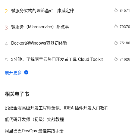
微服务架构的理论基础 - 康威定律
84571
2
微服务（Microservice）那点事
79370
3
Docker的Windows容器初体验
75186
4
3分钟，了解阿里云热门开发者工具 Cloud Toolkit
74626
5
利用Zipkin对Spring Cloud应用进行服务追踪分析
56986
6
基于Docker容器的，Jenkins、GitLab构建持续集成
48096
7
相关电子书
CI
蚂蚁金服高级开发工程师萧恺：IDEA 插件开发入门教程
谈谈 Docker Volume 之权限管理（一）
43492
8
低代码开发师（初级）实战教程
容器镜像服务 Docker镜像的基本使用
39002
9
阿里巴巴DevOps 最佳实践手册