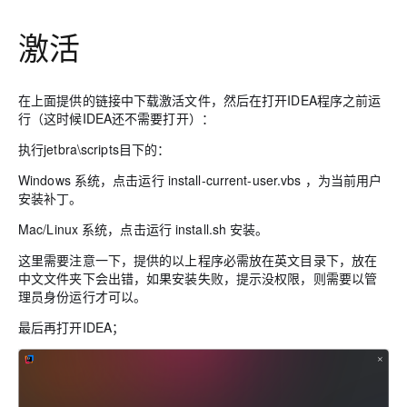
OA
企业级人与Ag
用
计
至
舰
炼-
服
锋
DataWorks
量
定
为
台
办
智能客服
划
15
1亿+ 大模型 tokens 和 
版）
应
个人版上线、团队版降价；千
务
先锋实践拓展 
制
Data Agent 驱动的一站式
激活
服
公
秒
元/
用
金
小
市
系
悟
大
务
140+云
月
模
融
千
飞
云
程
场
生
统
模
产
版
伙
送.CN域名，送备案
模
问
天
防
序
型
态
云端极速 AI 
品
力
在上面提供的链接中下载激活文件，然后在打开IDEA程序之前运
AI
丰富多元化的应用模
发
伴
火
财
服
免
Night
解
时
行（这时候IDEA还不需要打开）：
平
APP
布
墙
税
务
费
Plan
刻
AI
台-
大
开发
时
决
云原生的云上边界网络安全
管
平
执行jetbra\scripts目下的：
试
支
应
模
模
刻
方
理
服
台
客
用
建
持
用
型
型
所见，即是所
Windows 系统，点击运行 install-current-user.vbs ，为当前用户
案
务
百
户
站
Qwen
产品新客免费试用，最长1
体
服
400
安装补丁。
生
炼
案
大
系
3.8-
验
务
电
AI
态
-
例
模
统
大
Max
平
Mac/Linux 系统，点击运行 install.sh 安装。
话
实
伙
全
型
模
台
行
NEW
在线体验全尺寸、多种模态
训
伴
妙
这里需要注意一下，提供的以上程序必需放在英文目录下，放在
型
百
业
广
夜间 5 折，Qwen/Me
营
自
中文文件夹下会出错，如果安装失败，提示没权限，则需要以管
多模态内
ACA
炼-
生
告
Happy
从基础到进阶，
然
理员身份运行才可以。
认
智
态
营
系
语
证
能
解
销
列
最后再打开IDEA；
言
体
体
决
大
处
验
方
模
灵活可视化地构建企业级
理
案
助力企业全员 AI 认知与能
型
人
新一代 AI 视频生成模型
数
开