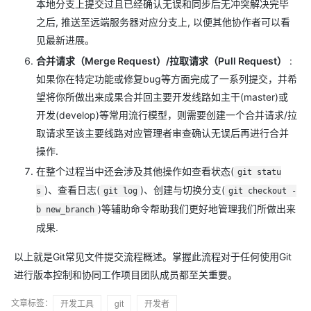
本地分支上提交过且已经确认无误和同步后无冲突解决完毕
之后, 推送至远端服务器对应分支上, 以便其他协作者可以看
见最新进展。
合并请求（Merge Request）/拉取请求（Pull Request）
:
如果你在特定功能或修复bug等方面完成了一系列提交，并希
望将你所做出来成果合并回主要开发线路如主干(master)或
开发(develop)等常用流行模型，则需要创建一个合并请求/拉
取请求至该主要线路对应管理者审查确认无误后再进行合并
操作.
在整个过程当中还会涉及其他操作如查看状态(
git statu
)、查看日志(
)、创建与切换分支(
s
git log
git checkout -
)等辅助命令帮助我们更好地管理我们所做出来
b new_branch
成果.
以上就是Git常见文件提交流程概述。掌握此流程对于任何使用Git
进行版本控制和协同工作项目团队成员都至关重要。
文章标签：
开发工具
git
开发者