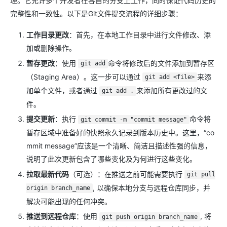
理。它允许多个开发者在各自的分支上工作，同时保证代码历史的
完整性和一致性。以下是Git文件提交流程的详细步骤：
工作目录更改
：首先，在本地工作目录中进行文件修改、添
加或删除操作。
暂存更改
：使用
命令将修改后的文件添加到暂存区
git add
（Staging Area）。这一步可以通过
来添
git add <file>
加单个文件，或者通过
来添加所有更改过的文
git add .
件。
提交更新
：执行
命令将
git commit -m "commit message"
暂存区域中准备好的快照永久记录到版本历史中。这里，“co
mmit message”应该是一个清晰、简洁且描述性强的信息，
说明了此次更新包含了哪些变化及为何进行这些变化。
拉取最新代码
（可选）：在推送之前可能需要执行
git pull
, 以确保本地分支与远程仓库同步，并
origin branch_name
解决可能出现的任何冲突。
推送到远程仓库
：使用
, 将
git push origin branch_name