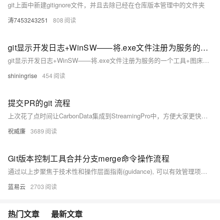
git上面中新建gitignore文件，并且去除已经在仓库版本管理中的文件夹
涛7453243251
808
git显示开发日志+WinSW——将.exe文件注册为服务的一个工具+图床PicGo+kubeconfig 多个集群配置 如何切换
git显示开发日志+WinSW——将.exe文件注册为服务的一个工具+图床PicGo+kubeconfig 多个集群配置 如何切换
shiningrise
454
提交PR的git 流程
上次花了点时间让CarbonData集成到StreamingPro中，方便大家更快速的体验到CarbonData的好处，集成完毕后就写了篇文章：让CarbonData使用更简单 文章里面有下载链接，下载下来就能用，基本不需要你了解carbondata的知识就可以直接用。
祝威廉
3689
Git版本控制工具合并分支merge命令操作流程
通过以上步聚焦于技术性和操作层面指南(guidance), 可以有效管理项目版本控制(version control), 并促进团队协作(collaboration).
蓝易云
2703
热门文章
最新文章