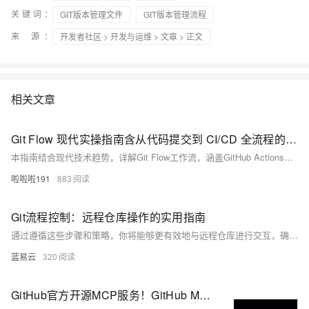
关键词：
GIT版本管理文件
GIT版本管理流程
来 源：
开发者社区
>
开发与运维
>
文章
> 正文
相关文章
Git Flow 现代实操指南含从代码提交到 CI/CD 全流程的实用技巧与长尾关键词解析 Git Flow
本指南结合现代技术趋势，详解Git Flow工作流，涵盖GitHub Actions自动化、Conventional Commits规范、Gitmoji可视化等内容，助你实现代码到CI/CD的全流程管理，提升团队开发效率与代码质量。
啦啦啦191
883
Git流程控制：远程仓库操作的实用指南
通过遵循这些步骤和策略，你将能够更有效地与远程仓库进行交互，确保代码变更的透明度和项目历史的干净。同时，良好的版本控制习惯可以减少潜在的冲突，并帮助保持代码库的整洁。在日常工作中应用这些实用的Git流程控制技巧将是非常有益的。
蓝易云
320
GitHub官方开源MCP服务！GitHub MCP Server：无缝集成GitHub API，实现Git流程完全自动化