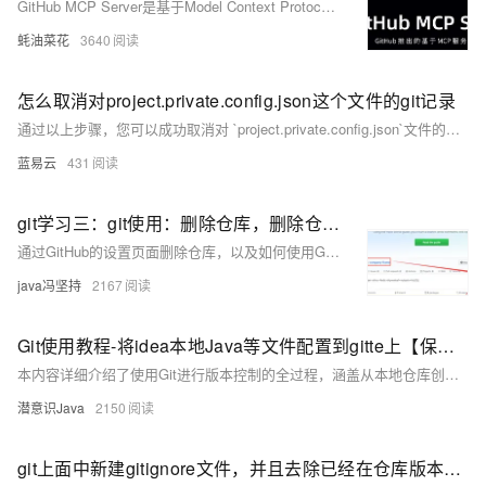
GitHub MCP Server是基于Model Context Protocol的服务器工具，提供与GitHub API的无缝集成，支持自动化处理问题、Pull Request和仓库管理等功能。
蚝油菜花
3640
怎么取消对project.private.config.json这个文件的git记录
通过以上步骤，您可以成功取消对 `project.private.config.json`文件的Git记录。这样，文件将不会被包含在未来的提交中，同时仍保留在您的工作区中。
蓝易云
431
git学习三：git使用：删除仓库，删除仓库内文件
通过GitHub的设置页面删除仓库，以及如何使用Git命令行删除仓库中的文件或文件夹。
java冯坚持
2167
Git使用教程-将idea本地Java等文件配置到gitte上【保姆级教程】
本内容详细介绍了使用Git进行版本控制的全过程，涵盖从本地仓库创建到远程仓库配置，以及最终推送代码至远程仓库的步骤。
潜意识Java
2150
git上面中新建gitignore文件，并且去除已经在仓库版本管理中的文件夹