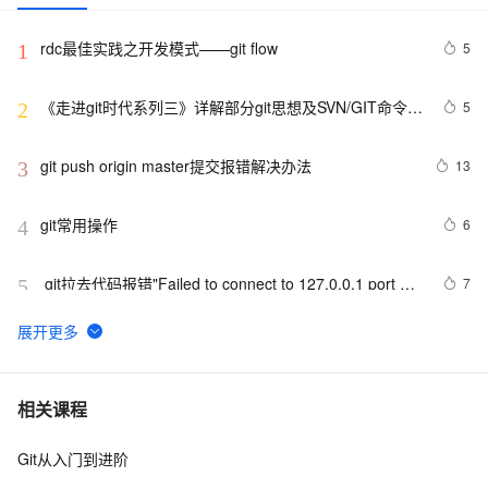
rdc最佳实践之开发模式——git flow
5
1
《走进git时代系列三》详解部分git思想及SVN/GIT命令对
5
2
比解析
git push origin master提交报错解决办法
13
3
git常用操作
6
4
 git拉去代码报错"Failed to connect to 127.0.0.1 port 
7
5
31181: Connection refused"
从头开始：将新项目上传至Git仓库的简易指南
9
6
成功解决git rebase问题：First, rewinding head to 
5
7
相关课程
replay your work on top of it...
Git从入门到进阶
最新版Git(2.32.0)下载安装教程，简单明了 附带idea配
10
8
置