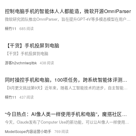
控制电脑手机的智能体人人都能造，微软开源OmniParser
微软研究团队推出OmniParser，旨在提升GPT-4V等多模态模型在用户界面操作方面的性能。通过解析用户界面截图为结构化元素，OmniParser显著增强了模型的交互能力，使其在多种基准测试中表现出色。该技术开源，促进了社区合作与技术创新，但同时也面临数据质量、计算资源及安全隐私等挑战。
楠竹11
685
【干货】手机投屏到电脑
【干货】手机投屏到电脑
游客h2vchmlwqitbk
438
同时操控手机和电脑，100项任务，跨系统智能体评测基准有了
【9月更文挑战第9天】近年来，随着人工智能技术的进步，自主智能体的应用日益广泛。为解决现有评测基准的局限性，研究人员推出了CRAB（Cross-environment Agent Benchmark），这是一种支持跨环境任务的新框架，结合了基于图的精细评估方法和高效的任务构建机制。CRAB框架支持多种设备并可轻松扩展至任何具备Python接口的环境。首个跨平台基准CRAB-v0包含100项任务，实验显示GPT-4单智能体在完成率方面表现最佳。CRAB框架为智能体研究提供了新机遇，但也面临计算资源和评估准确性等方面的挑战。
楠竹11
437
“今日热点：AI像人类一样使用手机和电脑”，魔搭社区的开源项目已先行一步
今天，Claude发布了Computer Use的新功能，可以让AI像人一样使用电脑！
ModelScope内容运营小助手
769