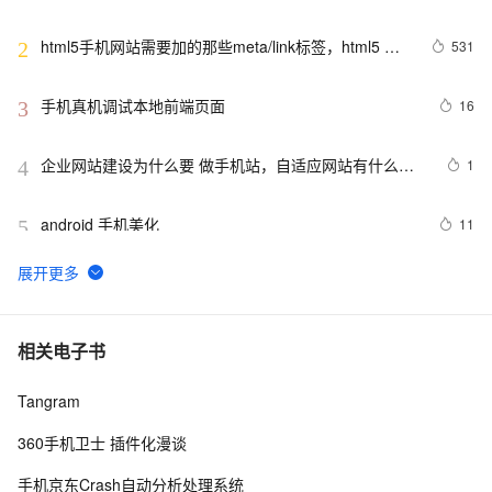
html5手机网站需要加的那些meta/link标签，html5 
531
2
meta全解
手机真机调试本地前端页面
16
3
企业网站建设为什么要 做手机站，自适应网站有什么优
1
4
势
android 手机美化
11
5
电话号码正则表达式 代码 javascript+html,JS正则表达
12
6
式判断11位手机号码
手机淘宝短视频业务「哇哦视频」迁移上 FaaS 笔记公开
6
7
相关电子书
Tangram
华为领衔，“5G+摄像头”拿下双影帝，多家国产手机凭
171
8
借拍照入围MWC最佳演员
360手机卫士 插件化漫谈
15款手机CSS3动画导航特效
4
9
手机京东Crash自动分析处理系统