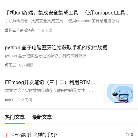
手机kali终端，集成安全集成工具----使用arpspoof工具给电脑断网------断网，网络攻击手段
手机kali终端，集成安全集成工具----使用arpspoof工具给电脑断网------断网，网络攻击手段
爱你三千遍斯塔克
445
python 基于电脑蓝牙连接获取手机的实时数据
python 基于电脑蓝牙连接获取手机的实时数据
何雨晨
657
FFmpeg开发笔记（三十二）利用RTMP协议构建电脑与手机的直播Demo
本文讨论了实时数据传输在互联网中的重要性，如即时通讯和在线直播。一对一通信通常使用WebRTC技术，但一对多直播需要流媒体服务器和特定协议，如RTSP、RTMP、SRT或RIST。RTMP由于其稳定性和早期普及，成为国内直播的主流。文章通过实例演示了如何使用OBS Studio和RTMP Streamer进行RTMP推流，并对比了不同流媒体传输协议的优缺点。推荐了两本关于FFmpeg和Android开发的书籍以供深入学习。
aqi00
812
热门文章
最新文章
CEO都用什么样的手机？
3
1