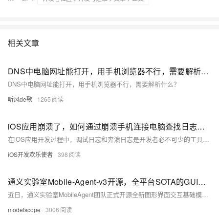
相关文章
DNS中电脑网址能打开，用手机浏览器不行，需要解析什么？
DNS中电脑网址能打开，用手机浏览器不行，需要解析什么？
听风de歌
1265
iOS应用崩溃了，如何通过崩溃手机连接电脑查找日志方法
在iOS应用开发过程中，调试日志和奔溃日志是开发者必不可少的工具。当iOS手机崩溃时，我们可以连接电脑并使用Xcode Console等工具来查看日志。然而，这种方式可能不够方便，并且处理奔溃日志也相当繁琐。克魔助手的出现为开发者带来了极大的便利，本文将详细介绍其功能和使用方法。 克魔助手会提供两种日志，一种是实时的，一种的是崩溃的。（由于崩溃日志的环境很麻烦，目前只展示实时日志操作步骤）
iOS开发欢乐使者
398
通义实验室Mobile-Agent-v3开源，全平台SOTA的GUI智能体，支持手机电脑等多平台交互
近日，通义实验室MobileAgent团队正式开源全新图形界面交互基础模型 GUI-Owl，并同步推出支持多智能体协同的自动化框架 Mobile-Agent-v3。该模型基于Qwen2.5-VL打造，在手机端与电脑端共8个GUI任务榜单中全面刷新开源模型性能纪录，达成全平台SOTA。
modelscope
3006