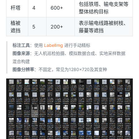
包括铁塔、输电支架等
杆塔
4
600+
整体结构目标
植被
表示输电线路被树枝、
5
200+
遮挡
藤蔓等遮挡
标注工具
：使用
LabelImg
进行手动精标
图像来源
：无人机巡检拍摄、模拟数据合成、实地采样数据
混合构建
图像分辨率
：不固定，常见为1280×720及其变种