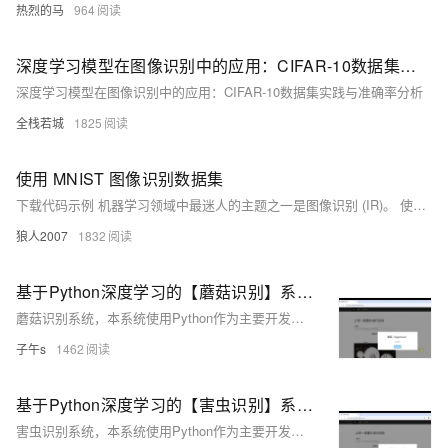
热烈的马
964
深度学习模型在图像识别中的应用：CIFAR-10数据集实践与准确率分析
深度学习模型在图像识别中的应用：CIFAR-10数据集实践与准确率分析
全栈若城
1825
使用 MNIST 图像识别数据集
下载代码示例 机器学习领域中最迷人的主题之一是图像识别 (IR)。 使用红外系统的示例包括使用指纹或视网膜识别的计算机登录程序和机场安全系统的扫描乘客脸寻找某种通缉名单上的个人。
狼人2007
1832
基于Python深度学习的【蘑菇识别】系统~卷积神经网络+TensorFlow+图像识别+人工智能
蘑菇识别系统，本系统使用Python作为主要开发语言，基于TensorFlow搭建卷积神经网络算法，并收集了9种常见的蘑菇种类数据集【"香菇（Agaricus）", "毒鹅膏菌（Amanita）", "牛肝菌（Boletus）", "网状菌（Cortinarius）", "毒镰孢（Entoloma）", "湿孢菌（Hygrocybe）", "乳菇（Lactarius）", "红菇（Russula）", "松茸（Suillus）"】 再使用通过搭建的算法模型对数据集进行训练得到一个识别精度较高的模型，然后保存为为本地h5格式文件。最后使用Django框架搭建了一个Web网页平台可视化操作界面，
子午s
1462
基于Python深度学习的【害虫识别】系统~卷积神经网络+TensorFlow+图像识别+人工智能
害虫识别系统，本系统使用Python作为主要开发语言，基于TensorFlow搭建卷积神经网络算法，并收集了12种常见的害虫种类数据集【"蚂蚁（ants）", "蜜蜂（bees）", "甲虫（beetle）", "毛虫（catterpillar）", "蚯蚓（earthworms）", "蜚蠊（earwig）", "蚱蜢（grasshopper）", "飞蛾（moth）", "鼻涕虫（slug）", "蜗牛（snail）", "黄蜂（wasp）", "象鼻虫（weevil）"】 再使用通过搭建的算法模型对数据集进行训练得到一个识别精度较高的模型，然后保存为为本地h5格式文件。最后使用Djan