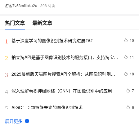
游客7v53mftipku2u
398
热门文章
最新文章
基于深度学习的图像识别技术研究进展### 
10
1
拍立淘API是基于图像识别技术的服务接口，支持淘宝、
11
2
1688和义乌购平台。
2025最新版天猫图片搜索API全解析：从图像识别到商
18
3
品匹配实战
深入理解卷积神经网络（CNN）在图像识别中的应用
7
4
AIGC：引领智能未来的图像识别技术
6
5
【深度学习】探讨最新的深度学习算法、模型创新以及在
8
6
图像识别、自然语言处理等领域的应用进展