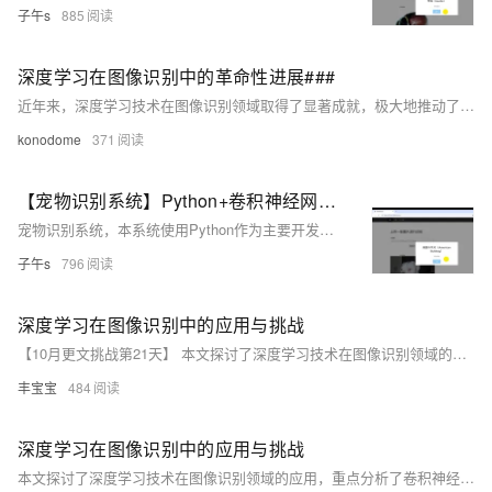
子午s
885
深度学习在图像识别中的革命性进展###
近年来，深度学习技术在图像识别领域取得了显著成就，极大地推动了人工智能的发展。本文探讨了深度学习模型如何通过模拟人类视觉系统来提高图像识别的准确性和效率，并分析了几种主流的深度学习架构及其在实际应用中的表现。此外，还讨论了当前面临的挑战及未来可能的发展方向。 ###
konodome
371
【宠物识别系统】Python+卷积神经网络算法+深度学习+人工智能+TensorFlow+图像识别
宠物识别系统，本系统使用Python作为主要开发语言，基于TensorFlow搭建卷积神经网络算法，并收集了37种常见的猫狗宠物种类数据集【'阿比西尼亚猫（Abyssinian）', '孟加拉猫（Bengal）', '暹罗猫（Birman）', '孟买猫（Bombay）', '英国短毛猫（British Shorthair）', '埃及猫（Egyptian Mau）', '缅因猫（Maine Coon）', '波斯猫（Persian）', '布偶猫（Ragdoll）', '俄罗斯蓝猫（Russian Blue）', '暹罗猫（Siamese）', '斯芬克斯猫（Sphynx）', '美国斗牛犬
子午s
796
深度学习在图像识别中的应用与挑战
【10月更文挑战第21天】 本文探讨了深度学习技术在图像识别领域的应用，并分析了当前面临的主要挑战。通过研究卷积神经网络（CNN）的结构和原理，本文展示了深度学习如何提高图像识别的准确性和效率。同时，本文也讨论了数据不平衡、过拟合、计算资源限制等问题，并提出了相应的解决策略。
丰宝宝
484
深度学习在图像识别中的应用与挑战
本文探讨了深度学习技术在图像识别领域的应用，重点分析了卷积神经网络（CNN）的基本原理、优势以及面临的主要挑战。通过案例研究，展示了深度学习如何提高图像识别的准确性和效率，同时指出了数据质量、模型泛化能力和计算资源等关键因素对性能的影响。