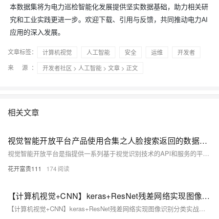
本数据集将为电力巡检智能化发展提供坚实数据基础，助力相关研
究和工业实践更进一步。欢迎下载、引用与反馈，共同推动电力AI
应用的深入发展。
文章标签：
计算机视觉
人工智能
安全
运维
开发者
来 源：
开发者社区
>
人工智能
>
文章
> 正文
相关文章
视觉智能开放平台产品使用合集之人脸搜索返回的数据集，是如何进行排序的
视觉智能开放平台是指提供一系列基于视觉识别技术的API和服务的平台，这些服务通常包括图像识别、人脸识别、物体检测、文字识别、场景理解等。企业或开发者可以通过调用这些API，快速将视觉智能功能集成到自己的应用或服务中，而无需从零开始研发相关算法和技术。以下是一些常见的视觉智能开放平台产品及其应用场景的概览。
花开富贵111
174
【计算机视觉+CNN】keras+ResNet残差网络实现图像识别分类实战（附源码和数据集 超详细）
【计算机视觉+CNN】keras+ResNet残差网络实现图像识别分类实战（附源码和数据集 超详细）