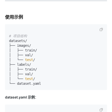
使用示例
# 项目结构
datasets/

├── images/

│   ├── train/

│   ├── val/

│   └── 
test
/

├── labels/

│   ├── train/

│   ├── val/

│   └── 
test
/

dataset.yaml 示例
：