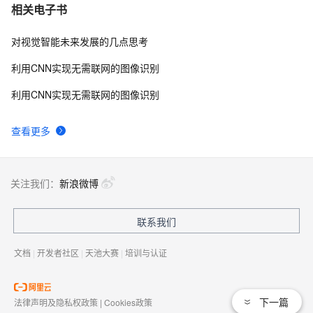
【计算机视觉+CNN】keras+ResNet残差网络实现图像识
7
7
相关电子书
别分类实战（附源码和数据集 超详细）
对视觉智能未来发展的几点思考
植物病害识别系统Python+卷积神经网络算法+图像识别
3
8
+人工智能项目+深度学习项目+计算机课设项目+Django
利⽤CNN实现⽆需联⽹的图像识别
网页界面
阿里云视觉智能开放平台能力上新！欢迎免费体验！
8
9
利用CNN实现无需联网的图像识别
京东拍立淘图片搜索 API 接入实践：从图像识别到商品
14
10
查看更多
匹配的技术实现
关注我们：
新浪微博
联系我们
文档
|
开发者社区
|
天池大赛
|
培训与认证
下一篇
法律声明及隐私权政策
|
Cookies政策