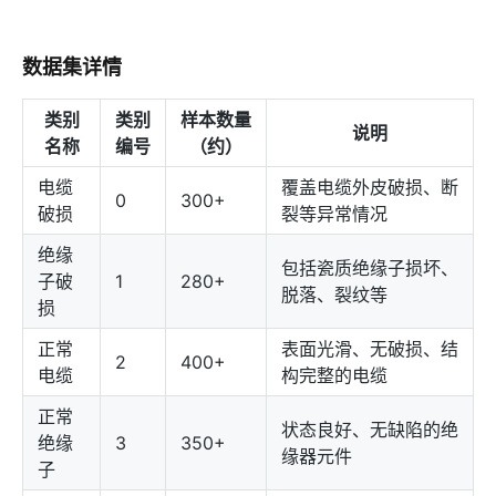
数据集详情
类别
类别
样本数量
说明
名称
编号
（约）
电缆
覆盖电缆外皮破损、断
0
300+
破损
裂等异常情况
绝缘
包括瓷质绝缘子损坏、
子破
1
280+
脱落、裂纹等
损
正常
表面光滑、无破损、结
2
400+
电缆
构完整的电缆
正常
状态良好、无缺陷的绝
绝缘
3
350+
缘器元件
子