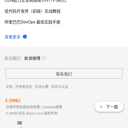
独家专访阿里集团副总裁贾扬清：我为什么选择加入
14948
8
阿里巴巴？
低代码开发师（初级）实战教程
【玩转数据系列六】文本分析算法实现新闻自动分类
14940
9
阿里巴巴DevOps 最佳实践手册
干货：解码OneData，阿里的数仓之路。
14233
10
查看更多
关注我们：
新浪微博
联系我们
文档
|
开发者社区
|
天池大赛
|
培训与认证
下一篇
法律声明及隐私权政策
|
Cookies政策
© 2009-现在 Aliyun.com 版权所有
增值电信业务经营许可证：
浙B2-20080101
域名注册服务机构许可：
浙D3-20210002