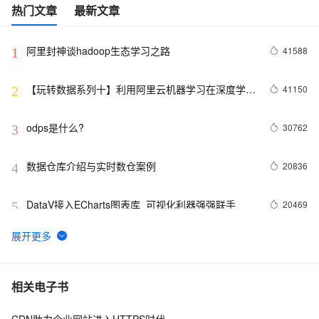
热门文章
最新文章
阿里封神谈hadoop生态学习之路
41588
1
【玩转数据系列十】利用阿里云机器学习在深度学习
41150
2
框架下实现智能图片分类
odps是什么?
30762
3
数据仓库介绍与实时数仓案例
20836
4
DataV接入ECharts图表库  可视化利器强强联手
20469
5
分布式快照算法: Chandy-Lamport
20462
6
MaxCompute执行作业慢的原因排查
19324
7
相关电子书
CDN助力企业网站进入HTTPS时代