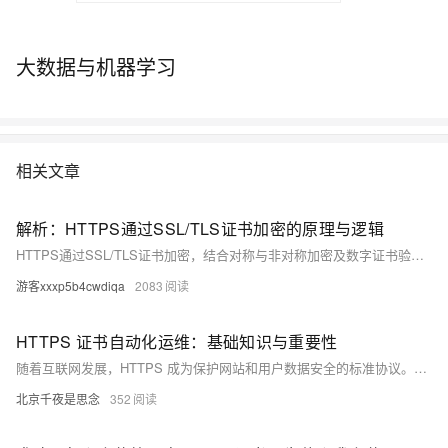
大数据与机器学习
相关文章
解析：HTTPS通过SSL/TLS证书加密的原理与逻辑
HTTPS通过SSL/TLS证书加密，结合对称与非对称加密及数字证书验证实现安全通信。首先，服务器发送含公钥的数字证书，客户端验证其合法性后生成随机数并用公钥加密发送给服务器，双方据此生成相同的对称密钥。后续通信使用对称加密确保高效性和安全性。同时，数字证书验证服务器身份，防止中间人攻击；哈希算法和数字签名确保数据完整性，防止篡改。整个流程保障了身份认证、数据加密和完整性保护。
游客xxxp5b4cwdiqa
2083
HTTPS 证书自动化运维：基础知识与重要性
随着互联网发展，HTTPS 成为保护网站和用户数据安全的标准协议。HTTPS 证书（SSL/TLS）验证网站身份并加密通信，分为 DV、OV 和 EV 三种类型，确保数据传输安全。它不仅提高安全性、增强用户信任，还能提升搜索引擎排名。手动管理证书繁琐易错，自动化运维工具如 Let`s Encrypt 和 Certbot 可简化流程，减少错误，提高效率。文章介绍了 HTTPS 证书的基础知识、重要性及自动化运维的概念。
北京千夜是思念
352