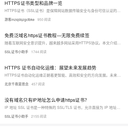
HTTPS证书类型和品牌一览
HTTPS证书（SSL证书）是保障网站数据传输安全与身份可信认证的重要工具，适用于电商、企业官网等各类平台。证书主要分为DV（域名验证）、OV（企业验证）、EV（扩展验证）三种安全级别，以及单域名、通配符、多域名等不同覆盖类型。品牌方面，既有高性价比的国产锐安信、CFCA，也有国际知名的Sectigo、Digicert。
游客mzsjdqzgctbke
950
免费泛域名https证书教程—无限免费续签
随着互联网安全意识提升，越来越多网站采用HTTPS协议。本文介绍如何通过JoySSL轻松获取并实现免费泛域名SSL证书的无限续签。JoySSL提供永久免费通配符SSL证书，支持无限制域名申请及自动续签，全中文界面适合国内用户。教程涵盖注册账号、选择证书类型、验证域名所有权、下载与安装证书以及设置自动续签等步骤，帮助网站简化SSL证书管理流程，确保长期安全性。
SSL证书小助手
1744
HTTPS 证书自动化运维：展望未来发展趋势
HTTPS证书自动化运维正朝着更智能、高效和安全的方向发展。未来系统将提升自动化程度，减少人工干预，实现自动签发、续订与部署；深度集成多云平台，提供无缝管理体验；增强高级安全功能如加密算法和威胁检测；优化用户界面，降低使用门槛；支持更多操作系统，确保跨平台一致性；引入AI/ML技术，预测需求并自动解决问题；加强标准化与互操作性，促进生态系统协作。同时，系统将持续扩展功能、优化性能、支持国际化，并注重用户反馈，为全球用户提供优质的证书管理服务。
北京千夜是思念
457
没有域名只有IP地址怎么申请https证书？
IP 地址 SSL 证书是一种特殊的 SSL/TLS 证书，允许直接为 IP 地址配置 HTTPS 加密，适用于内部服务、私有网络和无域名的设备管理。与基于域名的证书不同，申请过程较为复杂，需选择支持 IP 的证书颁发机构（CA），并完成额外的身份验证步骤。浏览器对 IP 地址的支持有限，可能会显示警告。通过正确配置服务器（如 Nginx 或 Apache），可以确保通信安全。
SSL证书小助手
2155