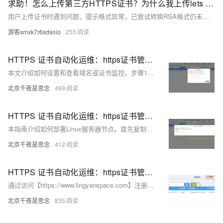
求助！怎么上传第三方HTTPS证书？为什么我上传lets encrypt的证书显示私钥格式异常？
用户上传证书时遇到问题，提示格式异常，已尝试转换RSA格式仍未解决。
游客smxk7r6sdsoio
255
HTTPS 证书自动化运维：https证书管理系统- 自动化监控
本文介绍如何设置和查看域名或证书监控。步骤1：根据证书状态选择新增域名或证书监控，线上部署推荐域名监控，未部署选择证书监控。步骤2：查询监控记录详情。步骤3：在详情页查看每日定时检测结果或手动测试。
北京千夜是思念
499
HTTPS 证书自动化运维：https证书管理系统-自动化部署
本指南介绍如何部署Linux服务器节点。首先复制生成的Linux脚本命令，然后将其粘贴到目标服务器上运行。接着刷新页面查看节点记录，并点击“配置证书”选择证书以自动部署。最后，节点部署完成，后续将自动调度，无需人工干预。
北京千夜是思念
412
HTTPS 证书自动化运维：https证书管理系统之自动化签发
通过访问【https://www.lingyanspace.com】注册账户，进入证书服务菜单并新增证书。填写域名（单域名、多域名或泛域名），创建订单后添加云解析DNS记录进行质检。确认完成后可下载证书，并支持后续查看、更新和定时更新功能。证书过期前15天自动更新，需配置邮箱接收通知。
北京千夜是思念
835