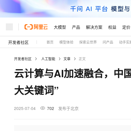
大模型
产品
解决方案
权益
定价
开发者社区
首页
模型体验
探索云世界
问产品
动手实
大模型
产品
解决方案
权益
定价
云市场
伙伴
服务
了解阿里云
精选产品
精选解决方案
普惠上云
产品定价
精选商城
成为销售伙伴
售前咨询
为什么选择阿里云
千问AI平台
开发者社区
人工智能
文章
正文
了解云产品的定价详情
大模型服务平台百炼
睿译宝，AI翻译排版一
普惠上云 官方力荐
分销伙伴
在线服务
网站建设
什么是云计算
大
云计算与AI加速融合，中国
大模型服务与应用平台
上传文档即自动完成翻译和
云服务器38元/年起，超
咨询伙伴
多端小程序
技术领先
云上成本管理
售后服务
轻量应用服务器
GLM-5.2：长任务时代
官方推荐返现计划
大模型
精选产品
精选解决方案
Salesforce 国际版订阅
稳定可靠
大关键词”
管理和优化成本
推荐新用户得奖励，单订单
销售伙伴合作计划
自助服务
友盟天域
安全合规
人工智能与机器学习
AI
文本生成
云数据库 RDS
Hermes Agent，打造
云工开物
无影生态合作计划
在线服务
观测云
分析师报告
自主进化，持久记忆，越用
高校专属算力普惠，学生认
计算
互联网应用开发
2025-07-04
702
发布于北京
Qwen3.8-Max
HOT
Salesforce On Alibaba C
工单服务
Tuya 物联网平台阿里云
研究报告与白皮书
人工智能平台 PAI
快速拥有专属 OpenClaw
大模
Consulting Partner 合
大数据
容器
智能体时代全能旗舰模型
免费试用
短信专区
一站式AI开发、训练和推
蓝凌 OA
AI 大模型销售与服务生
现代化应用