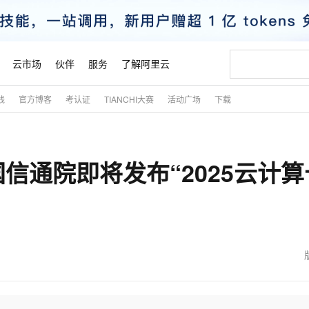
云市场
伙伴
服务
了解阿里云
践
官方博客
考认证
TIANCHI大赛
活动广场
下载
AI 特惠
数据与 API
成为产品伙伴
企业增值服务
最佳实践
价格计算器
AI 场景体
基础软件
产品伙伴合
阿里云认证
市场活动
配置报价
大模型
自助选配和估算价格
步到位
智启 AI 普惠权益
产品生态集成认证中心
企业支持计划
云上春晚
域名与网站
Qwen Audio：打造专属 AI 语音助手
千问官方 MaaS 平台，为开发者和 Agent 而生，新用户赠送 1 亿 + tokens 额度
一句话生成原生
AI Coding
阿里云Maa
2026 阿里云
云服务器 E
为企业打
数据集
Windows
大模型认证
模型
NEW
NEW
信通院即将发布“2025云计算
格式还原
值低价云产品抢先购
至高享 1亿+免费 tokens，加速 Al 应用落地
提供智能易用的域名与建站服务
Qwen-Audio-3.0-Realtime 端到端实时语音角色扮演
输入一句话想法,
智能编程，一键
安全可靠、
产品生态伙伴
专家技术服务
云上奥运之旅
弹性计算合作
阿里云中企出
手机三要素
宝塔 Linux
全部认证
价格优势
开源旗舰模型
即刻拥有 DeepSeek-V4-Pro
阿里云 OPC 创新助力计划
千问大模型
一键部署幻兽
AI 电商营销
对象存储 O
大模型
产品生态伙伴工作台
企业增值服务台
云栖战略参考
云存储合作计
云栖大会
身份实名认证
CentOS
训练营
推动算力普惠，释放技术红利
最高返9万
真正可用的 1M 上下文,一次完成代码全链路开发
快速构建应用程序和网站，即刻迈出上云第一步
轻松解锁专属 DeepSeek-V4-Pro
至高百万元 Token 补贴，加速一人公司成长
多元化、高性能、安全可靠的大模型服务
一键购买专属
从图文生成到
云上的中国
数据库合作计
活动全景
短信
Docker
图片和
自进化智能体
5 分钟轻松部署专属 QwenPaw
Token Plan 模型订阅计划
数字证书管理服务（原SSL证书）
高效搭建 AI
AI 广告创作
无影云电脑
企业成长
NEW
HOT
信息公告
看见新力量
云网络合作计
OCR 文字识别
JAVA
越聪明
证享300元代金券
全托管，含MySQL、PostgreSQL、SQL Server、MariaDB多引擎
Qwen3.8-Max 首发尝鲜，限时加量 10 倍，夜间低至2折
实现全站HTTPS，呈现可信的WEB访问
从聊天伙伴进化为能主动干活的本地数字员工
图文、视频一
随时随地安
魔搭 Mode
Kimi-K3
HappyHors
NEW
loud
服务实践
官网公告
金融模力时刻
Salesforce O
版
发票查验
全能环境
Claude Code + GStack 打造工程团队
千问办公，限时限量积分加倍
Qoder
低代码高效构
AI 建站
短信服务
型
NEW
作计划
Kimi 最新旗舰模型，长程编程与推理利器
让文字生成流
计划
创新中心
魔搭 ModelSc
健康状态
理服务
让AI从“聊天伙伴”进化为能干活的“数字员工”
安装技能 GStack，拥有专属 AI 工程团队
你的AI工作搭子，覆盖日常办公高频场景
面向真实软件的智能体编程平台
0 代码专业建
客户案例
天气预报查询
操作系统
态合作计划