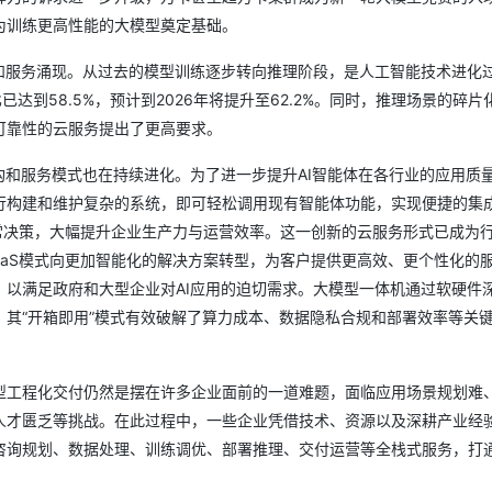
为训练更高性能的大模型奠定基础。
AI 应用
10分钟微调：让0.6B模型媲美235B模
多模态数据信
和服务涌现。从过去的模型训练逐步转向推理阶段，是人工智能技术进化
型
依托云原生高可用架构,实现Dify私有化部署
达到58.5%，预计到2026年将提升至62.2%。同时，推理场景的碎片
用1%尺寸在特定领域达到大模型90%以上效果
一个 AI 助手
超强辅助，Bol
可靠性的云服务提出了更高要求。
即刻拥有 DeepSeek-R1 满血版
在企业官网、通讯软件中为客户提供 AI 客服
多种方案随心选，轻松解锁专属 DeepSeek
构和服务模式也在持续进化。为了进一步提升AI智能体在各行业的应用质
需自行构建和维护复杂的系统，即可轻松调用现有智能体功能，实现便捷的集
5%的日常决策，大幅提升企业生产力与运营效率。这一创新的云服务形式已成为
SaaS模式向更加智能化的解决方案转型，为客户提供更高效、更个性化的
以满足政府和大型企业对AI应用的迫切需求。大模型一体机通过软硬件
其“开箱即用”模式有效破解了算力成本、数据隐私合规和部署效率等关
型工程化交付仍然是摆在许多企业面前的一道难题，面临应用场景规划难
人才匮乏等挑战。在此过程中，一些企业凭借技术、资源以及深耕产业经
咨询规划、数据处理、训练调优、部署推理、交付运营等全栈式服务，打