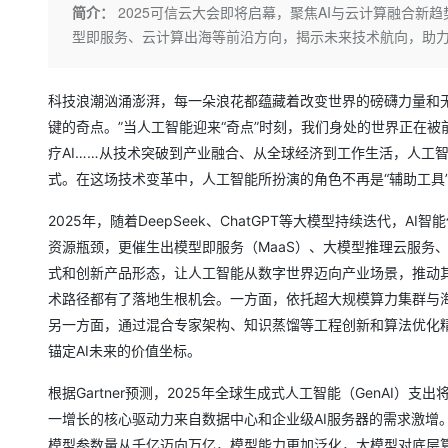
存储
天池大赛
Qwen3.7-Plus
简介：
2025可信云大会即将启幕，聚焦AI与云计算融合新趋
云解析DNS
解决方案免费试用 新老
电子合同
型即服务、云计算出海等前沿方向，揭示未来技术航向，助
最高领取价值200元试用
能看、能想、能动手的多模
安全
网络与CDN
AI 算法大赛
畅捷通
大数据开发治理平台 Data
AI 产品 免费试用
网络
安全
云开发大赛
Qwen3-VL-Plus
Tableau 订阅
1亿+ 大模型 tokens 和 
科技浪潮汹涌澎湃，每一朵浪花都蕴藏着改变世界的磅礴力量和无
可观测
入门学习赛
中间件
AI空中课堂在线直播课
键的奇点。”当人工智能迎来“奇点”时刻，我们身处的世界正在
云防火墙
140+云产品 免费试用
疗AI……从技术突破到产业融合、从全球经济到工作生活，人工
上云与迁云
云原生的云上边界网络安全
产品新客免费试用，最长1
数据库
式。在这场技术变革中，人工智能所扮演的角色不再是“辅助工具
生态解决方案
大模型服务
企业出海
大模型ACA认证体验
大数据计算
2025年，随着DeepSeek、ChatGPT等大模型持续迭代，
助力企业全员 AI 认知与能
行业生态解决方案
千问AI平台-Token Plan
政企业务
媒体服务
资源瓶颈，更催生出模型即服务（MaaS）、大模型推理云服务
开发者生态解决方案
式和创新产品形态，让人工智能从数字世界迈向产业场景，推动
企业服务与云通信
千问AI平台-模型体验
AI 开发和 AI 应用解决
术路径都有了落地生根机会。一方面，依托超大规模算力集群与
在线体验全尺寸、多种模态
另一方面，通过混合专家架构、知识蒸馏等工程创新和算法优化精
域名与网站
锚定AI未来的价值坐标。
Happy 系列大模型
终端用户计算
根据Gartner预测，2025年全球生成式人工智能（GenAI）
Serverless
一增长的核心驱动力来自数据中心和企业级AI服务器的需求激增。
模型参数量从千亿迈向万亿，模型能力更加泛化，大模型对底层
开发工具