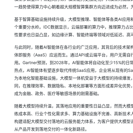
大模型解决方案
一趋势使得算力中心朝着超大规模智算集群方向迈进成为必然，
迁移与运维管理
快速部署 Dify，高效搭建 
基于智算基础设施持续升级，大模型推理、智能体等各类AI应用
专有云
个重要分水岭。IDC数据显示，云端部署的算力中，推理算力占比已
10 分钟在聊天系统中增加
性要求也日益凸显，如边缘计算、智能终端等领域对低延迟、高
与此同时，随着AI智能体在各行业的广泛应用，其背后的技术架
体即服务（AaaS）应运而生。通过API或云端平台，用户无
用。Gartner预测，到2028年，AI智能体将自动化至少1
热点，AI智能体有望逐步取代传统SaaS应用，企业将从现有的
为本地化智能基础设施，大模型一体机受益于大模型的持续爆发，
同，在推理效率、数据隐私、本地化部署等方面形成差异化优势，
成为金融、政务、医疗等敏感场景的刚需基础。
随着大模型持续升温，其落地应用的重要性日益凸显，然而大模
练成本高、行业个性化需求多、算力基础设施不完善、高新技术
构建适配大模型交付落地的云服务能力体系，为客户提供大模型
从产品开发到落地交付的一体化新路径。