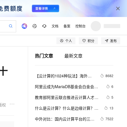
文档
备案
控制台
个人
积分
发布
验
作计划
器
AI 活动
专业服务
服务伙伴合作计划
开发者社区
加入我们
产品动态
服务平台百炼
阿里云 OPC 创新助力计划
热门文章
最新文章
一站式生成采购清单，支持单品或批量购买
可编辑精美 PPT 文稿
S产品伙伴计划（繁花）
峰会
CS
造的大模型服务与应用开发平台
Agency Agents：拥有专属领域专家
AI 生产力先锋
Al MaaS 服务伙伴赋能合作
域名
博文
Careers
至高可申请百万元
Qwen3.8-Max 模型上线
十
 轻松生成专业的 PPT
开启高性价比 AI 编程新体验
弹性可伸缩的云计算服务
先锋实践拓展 AI 生产力的边界
多领域专家智能体,一键组建 AI 虚拟交付团队
Token 补贴，五大权
计划
海大会
伙伴信用分合作计划
商标
问答
社会招聘
【云计算的1024种玩法】海外数
8682
益加速 OPC 成功
帕鲁游戏服务器
SS
HappyHorse 打造一站式影视创作平台
飞天发布时刻
HOT
Open Search 向量检索版支
划
备案
电子书
校园招聘
据中心+反向代理加速企业官网的
联机服务器，轻松开启游戏
视频创作，一键激活电商全链路生产力
稳定、安全、高性价比、高性能的云存储服务
所见，即是所愿
持视频检索 Pipeline 功能
可视化编排打通从文字构思到成片全链路闭环
更多支持
阿里云成为MariaDB基金会白金会员   
6
海外访问体验
划
公司注册
镜像站
视频生成
语音识别与合成
全球唯一入选云计算公司
 智能体与工作流应用
漫剧工坊：一站式动画创作平台
AI 实训营
应用身份服务 (IDaaS)
教育部阿里云联合推进云计算人才培
5
合作伙伴培训与认证
划
上云迁移
站生成，高效打造优质广告素材
全接入的云上超级电脑
通过阿里云百炼高效搭建AI应用,助力高效开发
快速生产连贯的高质量长漫剧
从基础到进阶，Agent 创客手把手教你
OpenClaw 管理能力上线
养，首批9本教材出版
版权
lScope
我要反馈
e-1.1-T2V
Qwen3-TTS-Flash
什么是云计算？什么是边缘计算？为
13
查询合作伙伴
n Alibaba Cloud ISV 合作
代维服务
建企业门户网站
10 分钟搭建微信、支付宝小程序
MaxCompute MaxFrame 提
什么需要云边协同？
畅细腻的高质量视频
离线语音合成大模型，多语言方言自适应，低延迟高稳定
创新加速
中外对比：国内云计算平台的三大
ope
登录合作伙伴管理后台
7522
我要建议
站，无忧落地极速上线
以可视化方式快速构建移动和 PC 门户网站
国内短信简单易用，安全可靠，秒级触达，全球覆盖200+国家和地区。
高效部署网站，快速应用到小程序
供自动弹性内存功能
特点