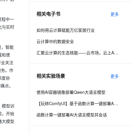
相关电子书
更多
息提取
与 AI 智能体进行实时音视频通话
过程中一
从文本、图片、视频中提取结构化的属性信息
构建支持视频理解的 AI 音视频实时通话应用
化与实时
如何用云计算赋能万亿家居行业
t.diy 一步搞定创意建站
构建大模型应用的安全防护体系
云计算中的数据安全
通过自然语言交互简化开发流程,全栈开发支持
通过阿里云安全产品对 AI 应用进行安全防护
量，智能
汇聚云计算的生态核能——云市场，云上APP Store
成和使
行业关注
服务。作
相关实验场景
更多
深度协
键痛点，
使用AI容器镜像部署Qwen大语言模型
【玩转ComfyUI】基于函数计算一键部署AI生图平台ComfyUI
、模型训
验，开始
函数计算一键部署AI大语言模型并会话
通大模型