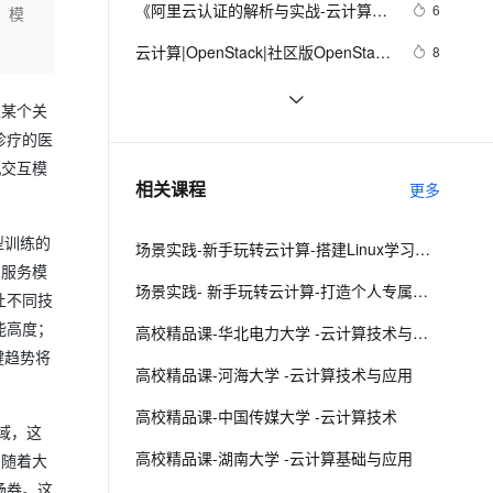
安全
《阿里云认证的解析与实战-云计算
我要投诉
e-1.1-I2V
Cosyvoice-V3-Flash
6
、模
PolarDB
上云场景组合购
Milvus 弹性伸缩功能新增节
伴
ACP认证》——前言——二、云计算
漫剧创作，剧本、分镜、视频高效生成
100%兼容MySQL、PostgreSQL，兼容Oracle，支持集中和分布式
覆盖90%+业务场景，专享组合折扣价
点支持范围
畅自然，细节丰富
高表现力语音合成大模型，语音克隆听感自然
VPN
云计算|OpenStack|社区版OpenStack
8
认证体系介绍
安装部署文档（十三--- 自制镜像---
ernetes 版 ACK
云聚AI 严选权益
AI 原生数据库服务发布
SSL 证书
阿里云计算巢 x MemVerge | 大内存
7
2V
Fun-ASR
Linux和Windows镜像）
，一键激活高效办公新体验
理容器应用的 K8s 服务
精选AI产品，从模型到应用全链提效
Agent 数据网关
上某个关
云上联合解决方案速览
文戏情感细腻自然，动作戏激烈拳拳到肉，实现更强表演能力
支持中英文自由切换，具备更强的噪声鲁棒性
堡垒机
「云计算」什么是不可变的基础设
5
诊疗的医
AI 用量加速计划
云原生数据库 PolarDB
施？
机交互模
防火墙
、识别商机，让客服更高效、服务更出色。
思博伦CEO称LTE与云计算紧密相
新老同享，达量后返
Agentic Database 发布
607
相关课程
更多
连
主机安全
应用
型训练的
场景实践-新手玩转云计算-搭建Linux学习环境
千问办公
NEW
AI 应用及服务市场
术服务模
的智能体编程平台
一站式AI生产力平台
场景实践- 新手玩转云计算-打造个人专属网盘
让不同技
AI 应用
伶鹊
能高度；
高校精品课-华北电力大学 -云计算技术与应用
企业级人与Agent协作平台，接入和调度多个数字员工
智能客服平台，对话机器人、对话分析、智能外呼
大模型
键趋势将
高校精品课-河海大学 -云计算技术与应用
大模型服务平台百炼 - 全妙
自然语言处理
高校精品课-中国传媒大学 -云计算技术
应用创作平台
多模态内容创作工具，已接入 DeepSeek
领域，这
数据标注
高校精品课-湖南大学 -云计算基础与应用
。随着大
机器学习
场券。这