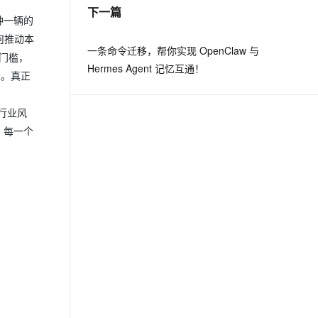
下一篇
钟一辆的
何推动本
一条命令迁移，帮你实现 OpenClaw 与
门槛，
Hermes Agent 记忆互通！
者。真正
行业风
，每一个