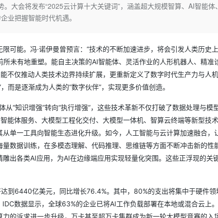
Deepseek-v4-pro
HappyHors
势。大会将发布“2025云计算十大关键词”，涵盖超大规模智算、AI智能体
同享
万小智 AI 建站低至 15元/月
Qoder CN
AI 短剧/漫剧
云原生数据库 
快递物流查询
WordPress
成为服务伙
高校合作
力企业把握智能时代机遇。
点，立即开启云上创新
覆盖公网/内网、递归/权威、移动APP等全场景解析服务
送.CN域名，送备案服务码
基于千问大模型等，支持代码智能生成、研发智能问答
AI助力短剧
态智能体模型
旗舰 MoE 大模型，百万上下文与顶尖推理能力
图生视频，流
Ubuntu
服务生态伙伴
云工开物
企业应用
Works
Night Plan 支持 Qwen 3.8-Max
云原生大数据计算服务 MaxCompute
AI 办公
容器服务 Kub
NEW
GLM-5.2
Wan2.7-T
Red Hat
30+ 款产品免费体验
Data Agent 驱动的一站式 Data+AI 开发治理平台
夜间 5 折，Qwen/Meoo/TokenPlan 客户专享
面向分析的企业级SaaS模式云数据仓库
AI智能应用
提供一站式管
限可能。冯·诺伊曼曾预言：“技术的不断加速进步，将会引发人类历史
科研合作
视觉 Coding、空间感知、多模态思考等全面升级
1M上下文，专为长程任务能力而生
ERP
堂（旗舰版）
SUSE
被前所未有地重塑。能自主决策的AI智能体、灵活作业的人形机器人、精准
智能客服
智能不仅推动人类技术边界持续扩展，更重新定义了数字时代生产力与人
CRM
防护产品
2个月
自动承接线索
”，而是逐渐成为人类的“数字伙伴”，实现更多价值创造。
建站小程序
OA 办公系统
AI 应用构建
大模型原生
AI智能体从“知识增强”转向“执行增强”，这些技术革新不仅打破了数据处理与模
力提升
财税管理
模板建站
Qoder
大模型服务平台百炼-应用模版
HOT
NEW
、智能体服务、大模型工程化交付、大模型一体机、智算云终端等新型技
面向真实软件
个人版上线、团队版降价；千问3.8-Max首发发尝鲜
丰富多元化的应用模版和解决方案
400电话
定制建站
其从单一工具向智能生态进化升级。如今，人工智能与云计算加速融合，
万有无界
大模型服务平台百炼-智能体
方案
广告营销
模板小程序
海量数据训练，在多模态理解、代码推理、思维链等方面不断冲击新的性
的模型效果
灵活可视化地构建企业级 Agent
雕出各类AI应用，为AI在边缘端应用实现轻量化突围。这些正浮现的关
定制小程序
秒悟
人工智能平台 PAI
APP 开发
云端极速 AI 
新一代 AI 视频生成模型，深度适配广告营销等场景
AI Native 的算法工程平台，一站式完成建模、训练、推理服务部署
支出将达到6440亿美元，同比增长76.4%。其中，80%的支出将集中于硬件
建站系统
IDC数据显示，全球63%的企业已将AI工作负载部署在本地或混合云上
算力的诉求进一步升级，万卡甚至超万卡集群成为新一轮大模型竞赛的入