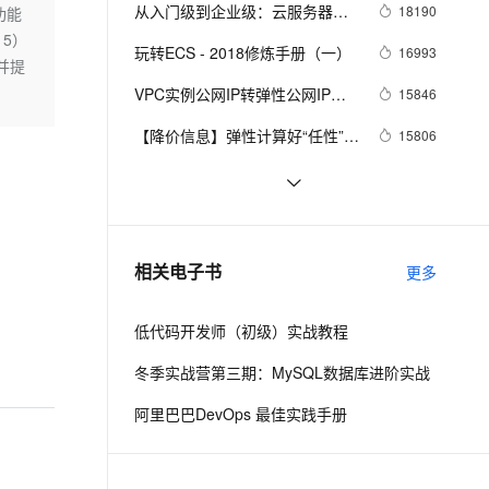
安全
我要投诉
e-1.1-I2V
Cosyvoice-V3-Flash
从入门级到企业级：云服务器支
18190
功能
PolarDB
上云场景组合购
Milvus 弹性伸缩功能新增节
伴
持「共享型」升级「独享型」
15）
漫剧创作，剧本、分镜、视频高效生成
100%兼容MySQL、PostgreSQL，兼容Oracle，支持集中和分布式
覆盖90%+业务场景，专享组合折扣价
点支持范围
畅自然，细节丰富
高表现力语音合成大模型，语音克隆听感自然
VPN
玩转ECS - 2018修炼手册（一）
16993
并提
ernetes 版 ACK
云聚AI 严选权益
AI 原生数据库服务发布
SSL 证书
VPC实例公网IP转弹性公网IP功
2V
Fun-ASR
15846
，一键激活高效办公新体验
理容器应用的 K8s 服务
精选AI产品，从模型到应用全链提效
Agent 数据网关
能
文戏情感细腻自然，动作戏激烈拳拳到肉，实现更强表演能力
支持中英文自由切换，具备更强的噪声鲁棒性
堡垒机
【降价信息】弹性计算好“任性”，
15806
AI 用量加速计划
云原生数据库 PolarDB
ECS又降价了~
防火墙
、识别商机，让客服更高效、服务更出色。
新老同享，达量后返
Agentic Database 发布
省钱小贴士（ECS）：教你如何
15299
每年省出8w+ 块
主机安全
应用
云服务器ECS，你真的懂吗？
14623
千问办公
NEW
阿里云基础产品技术月刊 2019年
13726
：
AI 应用及服务市场
相关电子书
更多
的智能体编程平台
一站式AI生产力平台
4月
AI 应用
伶鹊
低代码开发师（初级）实战教程
企业级人与Agent协作平台，接入和调度多个数字员工
智能客服平台，对话机器人、对话分析、智能外呼
大模型
冬季实战营第三期：MySQL数据库进阶实战
大模型服务平台百炼 - 全妙
自然语言处理
阿里巴巴DevOps 最佳实践手册
应用创作平台
多模态内容创作工具，已接入 DeepSeek
数据标注
机器学习