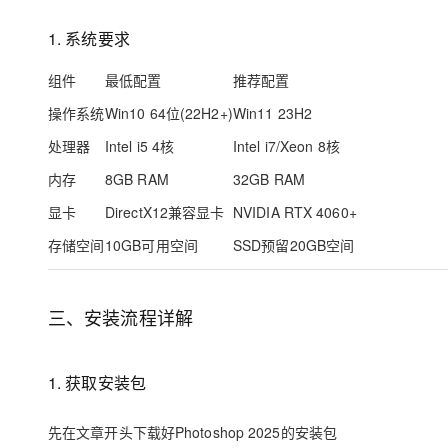
大模型解决方案
1. 系统要求
迁移与运维管理
快速部署 Dify，高效搭建 
组件
最低配置
推荐配置
专有云
操作系统
Win10 64位(22H2+)
Win11 23H2
10 分钟在聊天系统中增加
处理器
Intel i5 4核
Intel i7/Xeon 8核
内存
8GB RAM
32GB RAM
显卡
DirectX12兼容显卡
NVIDIA RTX 4060+
存储空间
10GB可用空间
SSD预留20GB空间
三、安装流程详解
1. 获取安装包
先在文章开头下载好Photoshop 2025的安装包