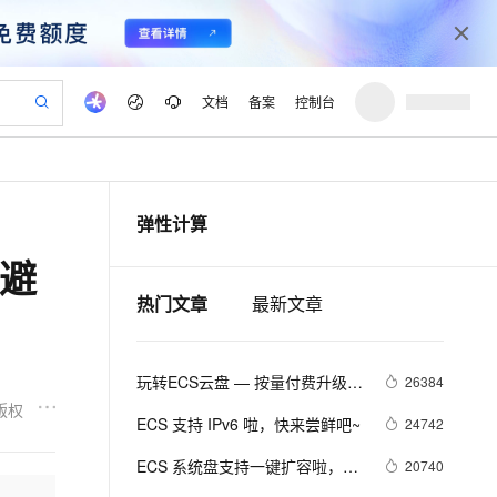
文档
备案
控制台
验
作计划
器
AI 活动
专业服务
服务伙伴合作计划
开发者社区
加入我们
产品动态
服务平台百炼
阿里云 OPC 创新助力计划
弹性计算
一站式生成采购清单，支持单品或批量购买
io：打造专属 AI 语音助手
S产品伙伴计划（繁花）
峰会
CS
造的大模型服务与应用开发平台
一句话生成原生可编辑精美 PPT 文稿
AI 生产力先锋
Al MaaS 服务伙伴赋能合作
域名
博文
Careers
至高可申请百万元
Qwen3.8-Max 模型上线
活避
开启高性价比 AI 编程新体验
弹性可伸缩的云计算服务
Qwen-Audio-3.0-Realtime 端到端实时语音角色扮演
输入一句话想法, 轻松生成专业的 PPT
先锋实践拓展 AI 生产力的边界
Token 补贴，五大权
计划
海大会
伙伴信用分合作计划
商标
问答
社会招聘
热门文章
最新文章
益加速 OPC 成功
eek-V4-Pro
SS
一键部署幻兽帕鲁游戏服务器
飞天发布时刻
HOT
Open Search 向量检索版支
划
备案
电子书
校园招聘
pSeek-V4-Pro
视频创作，一键激活电商全链路生产力
稳定、安全、高性价比、高性能的云存储服务
一键购买专属联机服务器，轻松开启游戏
所见，即是所愿
持视频检索 Pipeline 功能
更多支持
划
公司注册
镜像站
视频生成
语音识别与合成
专属 QwenPaw
漫剧工坊：一站式动画创作平台
AI 实训营
HOT
应用身份服务 (IDaaS)
玩转ECS云盘 — 按量付费升级到
26384
合作伙伴培训与认证
划
上云迁移
站生成，高效打造优质广告素材
全接入的云上超级电脑
从聊天伙伴进化为能主动干活的本地数字员工
快速生产连贯的高质量长漫剧
从基础到进阶，Agent 创客手把手教你
OpenClaw 管理能力上线
包年包月云盘
版权
lScope
我要反馈
e-1.1-T2V
Qwen3-TTS-Flash
ECS 支持 IPv6 啦，快来尝鲜吧~
24742
查询合作伙伴
n Alibaba Cloud ISV 合作
代维服务
建企业门户网站
10 分钟搭建微信、支付宝小程序
MaxCompute MaxFrame 提
畅细腻的高质量视频
离线语音合成大模型，多语言方言自适应，低延迟高稳定
创新加速
ope
ECS 系统盘支持一键扩容啦，无
登录合作伙伴管理后台
我要建议
20740
站，无忧落地极速上线
以可视化方式快速构建移动和 PC 门户网站
国内短信简单易用，安全可靠，秒级触达，全球覆盖200+国家和地区。
高效部署网站，快速应用到小程序
供自动弹性内存功能
需更换系统盘