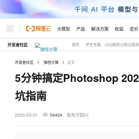
大模型
产品
解决方案
权益
定价
开发者社区
首页
学生专属，19元解锁13款云服
大模型
产品
解决方案
权益
定价
云市场
伙伴
服务
了解阿里云
精选产品
精选解决方案
普惠上云
产品定价
精选商城
成为销售伙伴
售前咨询
为什么选择阿里云
千问AI平台
开发者社区
弹性计算
正文
了解云产品的定价详情
大模型服务平台百炼
千问办公，解锁你的工作
普惠上云 官方力荐
分销伙伴
在线服务
网站建设
什么是云计算
大
5分钟搞定Photoshop
大模型服务与应用平台
企业级Agent产品，直接
云服务器38元/年起，超
咨询伙伴
多端小程序
技术领先
云上成本管理
售后服务
轻量应用服务器
Agency Agents：拥
官方推荐返现计划
大模型
精选产品
精选解决方案
Salesforce 国际版订阅
稳定可靠
坑指南
管理和优化成本
推荐新用户得奖励，单订单
销售伙伴合作计划
自助服务
友盟天域
安全合规
人工智能与机器学习
AI
文本生成
云数据库 RDS
HappyHorse 打造一
云工开物
无影生态合作计划
在线服务
观测云
分析师报告
高校专属算力普惠，学生认
计算
互联网应用开发
2025-03-21
54424
发布于四川
Qwen3.8-Max
HOT
Salesforce On Alibaba C
工单服务
Tuya 物联网平台阿里云
研究报告与白皮书
人工智能平台 PAI
快速拥有专属 OpenClaw
大模
Consulting Partner 合
大数据
容器
智能体时代全能旗舰模型
免费试用
短信专区
一站式AI开发、训练和推
蓝凌 OA
AI 大模型销售与服务生
现代化应用