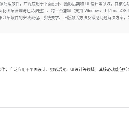
Deepseek-v4-pro
HappyHors
司推出的最新图像处理软件，广泛应用于平面设计、摄影后期和 UI 设计等领域。其核心
同享
万小智 AI 建站低至 15元/月
Qoder CN
AI 短剧/漫剧
云原生数据库 
快递物流查询
WordPress
成为服务伙
高校合作
层管理与色彩调整）、跨平台兼容（支持 Windows 11 和 macOS 
点，立即开启云上创新
覆盖公网/内网、递归/权威、移动APP等全场景解析服务
送.CN域名，送备案服务码
基于千问大模型等，支持代码智能生成、研发智能问答
AI助力短剧
态智能体模型
旗舰 MoE 大模型，百万上下文与顶尖推理能力
图生视频，流
Ubuntu
集成）。本文详细介绍软件的安装流程、系统要求、正版激活方法及常见问题解决方案，
服务生态伙伴
云工开物
企业应用
Works
Night Plan 支持 Qwen 3.8-Max
云原生大数据计算服务 MaxCompute
AI 办公
容器服务 Kub
NEW
GLM-5.2
Wan2.7-T
Red Hat
30+ 款产品免费体验
Data Agent 驱动的一站式 Data+AI 开发治理平台
夜间 5 折，Qwen/Meoo/TokenPlan 客户专享
面向分析的企业级SaaS模式云数据仓库
AI智能应用
提供一站式管
科研合作
视觉 Coding、空间感知、多模态思考等全面升级
1M上下文，专为长程任务能力而生
ERP
堂（旗舰版）
SUSE
智能客服
CRM
防护产品
2个月
自动承接线索
建站小程序
OA 办公系统
AI 应用构建
大模型原生
力提升
财税管理
模板建站
Qoder
大模型服务平台百炼-应用模版
HOT
NEW
本图像处理软件，广泛应用于平面设计、摄影后期、UI设计等领域。其核心功能包括
面向真实软件
个人版上线、团队版降价；千问3.8-Max首发发尝鲜
丰富多元化的应用模版和解决方案
400电话
定制建站
万有无界
大模型服务平台百炼-智能体
方案
广告营销
模板小程序
的模型效果
灵活可视化地构建企业级 Agent
定制小程序
秒悟
人工智能平台 PAI
APP 开发
云端极速 AI 
新一代 AI 视频生成模型，深度适配广告营销等场景
AI Native 的算法工程平台，一站式完成建模、训练、推理服务部署
建站系统