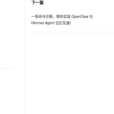
下一篇
息提取
与 AI 智能体进行实时音视频通话
一条命令迁移，帮你实现 OpenClaw 与
从文本、图片、视频中提取结构化的属性信息
构建支持视频理解的 AI 音视频实时通话应用
Hermes Agent 记忆互通！
t.diy 一步搞定创意建站
构建大模型应用的安全防护体系
通过自然语言交互简化开发流程,全栈开发支持
通过阿里云安全产品对 AI 应用进行安全防护