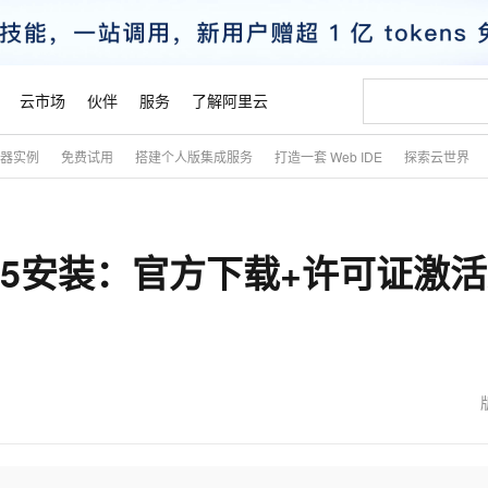
云市场
伙伴
服务
了解阿里云
务器实例
免费试用
搭建个人版集成服务
打造一套 Web IDE
探索云世界
AI 特惠
数据与 API
成为产品伙伴
企业增值服务
最佳实践
价格计算器
AI 场景体
基础软件
产品伙伴合
阿里云认证
市场活动
配置报价
大模型
自助选配和估算价格
新方式
睿译宝，AI翻译排版一步到位
智启 AI 普惠权益
产品生态集成认证中心
企业支持计划
云上春晚
域名与网站
千问官方 MaaS 平台，为开发者和 Agent 而生，新用户赠送 1 亿 + tokens 额度
Qwen Aud
AI Coding
阿里云Maa
2026 阿里云
云服务器 E
为企业打
数据集
Windows
大模型认证
模型
NEW
NEW
 2025安装：官方下载+许可证激
交付可用成果
值低价云产品抢先购
上传文档即自动完成翻译和格式还原
至高享 1亿+免费 tokens，加速 Al 应用落地
提供智能易用的域名与建站服务
智能编程，一键
安全可靠、
产品生态伙伴
专家技术服务
云上奥运之旅
弹性计算合作
阿里云中企出
手机三要素
宝塔 Linux
全部认证
价格优势
有专属领域专家
GLM-5.2：长任务时代开源旗舰模型
阿里云 OPC 创新助力计划
千问大模型
即刻拥有 DeepS
AI 电商营销
对象存储 O
大模型
产品生态伙伴工作台
企业增值服务台
云栖战略参考
云存储合作计
云栖大会
身份实名认证
CentOS
训练营
推动算力普惠，释放技术红利
最高返9万
多领域专家智能体,一键组建 AI 虚拟交付团队
快速构建应用程序和网站，即刻迈出上云第一步
至高百万元 Token 补贴，加速一人公司成长
多元化、高性能、安全可靠的大模型服务
真正可用的 1M 上下文,一次完成代码全链路开发
轻松解锁专属 Dee
从图文生成到
云上的中国
数据库合作计
活动全景
短信
Docker
图片和
站式影视创作平台
Hermes Agent，打造自进化智能体
Token Plan 模型订阅计划
数字证书管理服务（原SSL证书）
5 分钟轻松部署
AI 广告创作
无影云电脑
企业成长
NEW
信息公告
看见新力量
云网络合作计
OCR 文字识别
JAVA
证享300元代金券
可视化编排打通从文字构思到成片全链路闭环
全托管，含MySQL、PostgreSQL、SQL Server、MariaDB多引擎
自主进化，持久记忆，越用越聪明
Qwen3.8-Max 首发尝鲜，限时加量 10 倍，夜间低至2折
实现全站HTTPS，呈现可信的WEB访问
图文、视频一
随时随地安
魔搭 Mode
Kimi-K3
HappyHors
NEW
loud
服务实践
官网公告
金融模力时刻
Salesforce O
版
发票查验
全能环境
Claude Code + GStack 打造工程团队
千问办公，限时限量积分加倍
Qoder
低代码高效构
AI 建站
短信服务
型
NEW
作计划
Kimi 最新旗舰模型，长程编程与推理利器
让文字生成流
计划
创新中心
魔搭 ModelSc
健康状态
理服务
让AI从“聊天伙伴”进化为能干活的“数字员工”
安装技能 GStack，拥有专属 AI 工程团队
你的AI工作搭子，覆盖日常办公高频场景
面向真实软件的智能体编程平台
0 代码专业建
客户案例
天气预报查询
操作系统
态合作计划