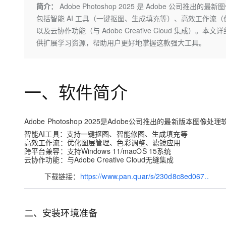
存储
天池大赛
Qwen3.7-Plus
简介：
Adobe Photoshop 2025 是 Adobe 公
云解析DNS
解决方案免费试用 新老
电子合同
包括智能 AI 工具（一键抠图、生成填充等）、高效工作流（优化图
最高领取价值200元试用
能看、能想、能动手的多模
安全
网络与CDN
AI 算法大赛
畅捷通
以及云协作功能（与 Adobe Creative Cloud 
大数据开发治理平台 Data
AI 产品 免费试用
网络
安全
云开发大赛
供扩展学习资源，帮助用户更好地掌握这款强大工具。
Qwen3-VL-Plus
Tableau 订阅
1亿+ 大模型 tokens 和 
可观测
入门学习赛
中间件
AI空中课堂在线直播课
云防火墙
140+云产品 免费试用
上云与迁云
云原生的云上边界网络安全
产品新客免费试用，最长1
数据库
一、软件简介
生态解决方案
大模型服务
企业出海
大模型ACA认证体验
大数据计算
助力企业全员 AI 认知与能
行业生态解决方案
千问AI平台-Token Plan
政企业务
Adobe Photoshop 2025是Adobe公司推出的最新版
媒体服务
开发者生态解决方案
智能AI工具
：支持一键抠图、智能修图、生成填充等
高效工作流
：优化图层管理、色彩调整、滤镜应用
企业服务与云通信
千问AI平台-模型体验
AI 开发和 AI 应用解决
跨平台兼容
：支持Windows 11/macOS 15系统
云协作功能
：与Adobe Creative Cloud无缝集成
在线体验全尺寸、多种模态
域名与网站
下载链接
：
https://www.pan.quar/s/230d8c8ed067..
Happy 系列大模型
终端用户计算
Serverless
二、安装环境准备
开发工具