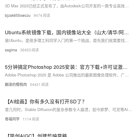
3D Max 2023已经正式发布了，由Autodesk公司开发的一款专业高效的三维制作软件，集三维建模、动画和渲染三大功能于一体，目前广泛应用于工业设计、建筑设计、三维动画、广告、影视、多媒体制作、游戏、辅助教学以及工程可视化等领域。我还是比较习惯用2023的版本。Autodesk 3ds Max 2023激活补丁分享！
bjzak655xwczu
9474
Ubuntu系统镜像下载，国内镜像站大全（山大/清华/阿里/浙大/中科大...）
装Ubuntu，是很多理工科同学入门的第一个挑战，首先我们就需要找到一个能用的iso镜像，根据你的网络环境的不同，不同的站点下载速度会不一样，下面列举一下几个比较好用的，都是来自Ubuntu官方推荐镜像站链接导航国内分区
sagima
36453
5分钟搞定Photoshop 2025安装：官方下载+许可证激活避坑指南
Adobe Photoshop 2025 是 Adobe 公司推出的最新图像处理软件，广泛应用于平面设计、摄影后期和 UI 设计等领域。其核心功能包括智能 AI 工具（一键抠图、生成填充等）、高效工作流（优化图层管理与色彩调整）、跨平台兼容（支持 Windows 11 和 macOS 15）以及云协作功能（与 Adobe Creative Cloud 集成）。本文详细介绍软件的安装流程、系统要求、正版激活方法及常见问题解决方案，并提供扩展学习资源，帮助用户更好地掌握这款强大工具。
翻滚的樱桃肉
54421
【AI绘画】你有多久没有打开SD了？
曾几何时，Stable Diffusion的复杂参数令人崩溃，如今即梦、可灵等AI工具已让生成图片变得轻而易举。哩布哩布发布2.0升级公告，看似迈向更易用的未来，却也悄然为那个钻研模型、拼接工作流的“拓荒时代”奏响终章。技术迭代飞快，但那份对创造的热爱与探索精神，永不褪色。
卷福同学
1114
【简创AIGC】创建剪映草稿