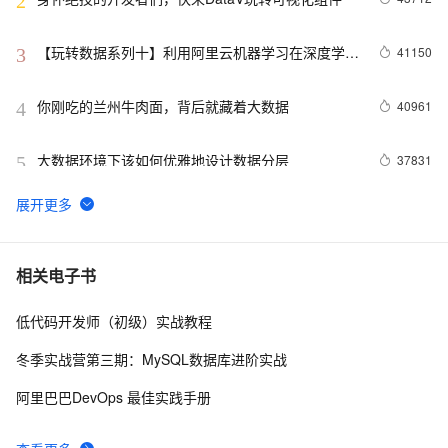
2
【玩转数据系列十】利用阿里云机器学习在深度学习
41150
3
框架下实现智能图片分类
你刚吃的兰州牛肉面，背后就藏着大数据
40961
4
大数据环境下该如何优雅地设计数据分层
37831
5
odps是什么?
30766
6
数据仓库介绍与实时数仓案例
20836
7
相关电子书
低代码开发师（初级）实战教程
DataV接入ECharts图表库  可视化利器强强联手
20470
8
冬季实战营第三期：MySQL数据库进阶实战
分布式快照算法: Chandy-Lamport
20464
9
阿里巴巴DevOps 最佳实践手册
MaxCompute执行作业慢的原因排查
19319
10