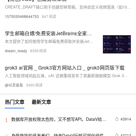
CREATE_DRAFT接口用于创建剪映草稿，支持自定义视频宽高（如1080P、720P、竖屏等）。成功后返回草稿URL及使用指南，适用于多种视频编辑场景。
1575030468644753
847
学生邮箱白嫖/免费安装JetBrains全家桶(IDEA/pycharm等) —— 保姆级教程
本文提供了如何使用学生邮箱免费获取并安装JetBrains全家桶（包括IDEA、PyCharm等）的详细教程，涵盖了学生认证、软件下载、安装及常见问题的解决方法。
dream_ready
8358
grok3 ai官网 _ Grok3官方网站入口 _ grok3网页版下载
人工智能领域风起云涌，xAI 近期重磅发布了其最新旗舰模型 Grok 3，同时推出了全新的 Grok iOS 及 Web 应用体验。此举标志着 xAI 正式向 AI 霸主地位发起冲击！
@以文会友
3460
热门文章
最新文章
数据库开放权限太危险，又不想写API。DataV给你
43914
1
另外一个选择。
身怀绝技的开发者们，快来DataV玩转可视化组件
43712