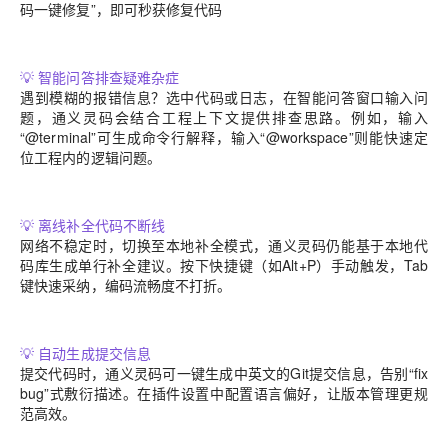
码一键修复”，即可秒获修复代码
💡
智能问答排查疑难杂症
遇到模糊的报错信息？选中代码或日志，在智能问答窗口输入问
题，通义灵码会结合工程上下文提供排查思路。例如，输入
“@terminal”可生成命令行解释，输入“@workspace”则能快速定
位工程内的逻辑问题。
💡
离线补全代码不断线
网络不稳定时，切换至本地补全模式，通义灵码仍能基于本地代
码库生成单行补全建议。按下快捷键（如Alt+P）手动触发，Tab
键快速采纳，编码流畅度不打折。
💡
自动生成提交信息
提交代码时，通义灵码可一键生成中英文的Git提交信息，告别“fix
bug”式敷衍描述。在插件设置中配置语言偏好，让版本管理更规
范高效。