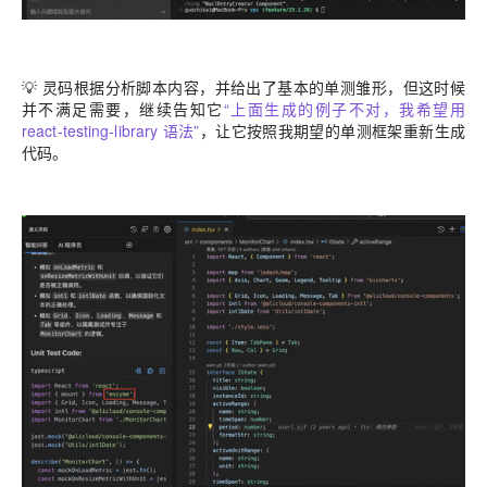
💡
灵码根据分析脚本内容，并给出了基本的单测雏形，但这时候
并不满足需要，继续告知它
“
上面生成的例子不对，我希望用
react-testing-library 语法
”
，让它按照我期望的单测框架重新生成
代码。