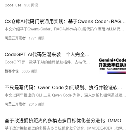
CodeFuse
950
C3仓库AI代码门禁通用实践：基于Qwen3-Coder+RAG的代码评审
本文介绍基于Qwen3-Coder、RAG与Iflow在C3级代码仓库落地LLM代码评审的实践，实现AI辅助人工评审。通过CI流水线自动触发，结合私域知识库与生产代码同仓管理，已成功拦截数十次高危缺陷，显著提升评审效率与质量，具备向各类代码门禁平台复用推广的价值。（239字）
阿里云开发者
1771
CodeGPT AI代码狂潮来袭！个人完全免费使用谷歌Gemini大模型 超越DeepSeek几乎是地表最强
CodeGPT是一款基于AI的编程辅助插件，支持代码生成、优化、错误分析和单元测试，兼容多种大模型如Gemini 2.0和Qwen2.5 Coder。免费开放，适配PyCharm等IDE，助力开发者提升效率，新手友好，老手提效利器。（238字）
极客小俊
6635
不只是写代码：Qwen Code 如何规划、执行并验证软件工程任务
本文以阿里推出的 CLI 工具 Qwen Code 为例，深入剖析其如何通过精细化的 Prompt 设计（角色定义、核心规范、任务管理、工作流控制），赋予大模型自主规划、编码、测试与验证的能力。
阿里云开发者
2015
基于改进拥挤距离的多模态多目标优化差分进化（MMODE-ICD）求解无人机三维路径规划研究（Matlab代码实现）
基于改进拥挤距离的多模态多目标优化差分进化（MMODE-ICD）求解无人机三维路径规划研究（Matlab代码实现）