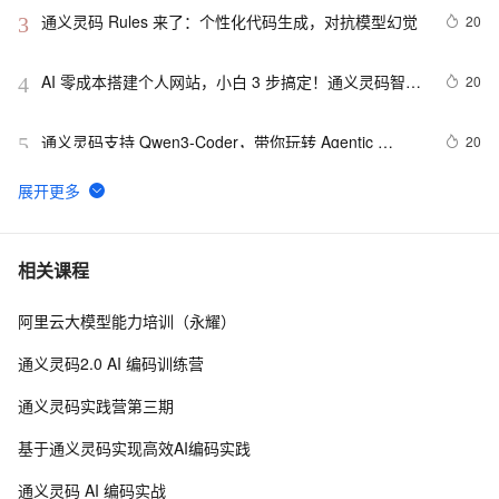
通义灵码 Rules 来了：个性化代码生成，对抗模型幻觉
20
3
AI 零成本搭建个人网站，小白 3 步搞定！通义灵码智能
20
4
体+MCP 新玩法
通义灵码支持 Qwen3-Coder，带你玩转 Agentic 
20
5
Coding，免费不限量
通义灵码新增Inline Chat能力，代码问题即时提问
19
6
蔚来汽车携手通义灵码入选 2025 世界人工智能大会标
18
7
相关课程
杆案例
阿里云大模型能力培训（永耀）
通义灵码内置 DeepSeek V3 和 R1 满血版 671B模型，
17
8
免费不限量，免部署！
通义灵码2.0 AI 编码训练营
通义灵码入选 “2025 年值得关注的 AIGC 产品”，是唯一
17
9
通义灵码实践营第三期
入选的 AI 编程产品
通义灵码编程智能体，上线！
16
10
基于通义灵码实现高效AI编码实践
通义灵码 AI 编码实战