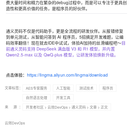
费大量时间和精力在繁杂的debug过程中，而是可以专注于更具创
造性和更高价值的任务，是程序员的好伙伴。
通义灵码不仅是代码助手，更是全流程的研发伙伴。从报错修复
到单元测试，从智能问答到 AI 程序员，5招搞定开发难题，让编
码效率翻倍！现在就去IDE中试试，体验AI加持的丝滑编程吧～
目
前通义灵码支持 DeepSeek 满血版 V3 和 R1 模型，并内置
Qwen2.5-max 以及 QwQ-plus 模型，让研发体验焕新升级。
点击体验：
https://lingma.aliyun.com/lingma/download
文章标签：
AES专家服务
人工智能
测试技术
程序员
自然语言处理
开发工具
来 源：
开发者社区
>
云效DevOps
>
通义灵码
>
文章
> 正文
云效DevOps