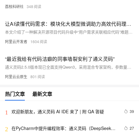
荔枝科研社
348
让AI读懂代码需求：模块化大模型微调助力高效代码理解与迁移
本文介绍了一种解决开源项目代码升级中“用户需求关联相应代码”难题的创新方法。面对传统Code RAG和Code Agent在召回率、准确率和稳定性上的不足，以及领域“黑话”和代码风格差异带来的挑战，作者团队提出并实践了一套以大模型微调（SFT）为核心的解决方案。
阿里云开发者
1604
“最近我给有代码洁癖的同事墙裂安利了通义灵码”
通义灵码2.5.0版本现已全面支持Qwen3，采用混合专家架构，参数量仅为DeepSeek-R1的1/3，是国内首个“混合推理模型”。它在性能评测中超越了DeepSeek-R1、OpenAI-o1等国际主流模型，并全面支持MCP能力，集成国内最大MCP中文社区。作为程序员体验后发现，通义灵码可通过简单指令生成完整项目代码，包括前后端、接口调用等，大幅降低开发门槛。文中通过两个Demo展示了其强大功能：一是聚合多平台热榜数据并推送微信通知；二是基于高德和12306 MCP生成旅游攻略HTML页面。整个过程无需手动编写代码，推荐开发者尝试。
阿里云云原生
801
热门文章
最新文章
欢迎新朋友，通义灵码 AI IDE 来了 | 附 QA 答疑
39
1
在PyCharm中提升编程效率：通义灵码（DeepSeek）
27
2
助手全攻略（新版）