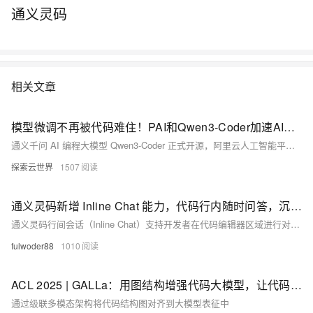
通义灵码
相关文章
模型微调不再被代码难住！PAI和Qwen3-Coder加速AI开发新体验
通义千问 AI 编程大模型 Qwen3-Coder 正式开源，阿里云人工智能平台 PAI 支持云上一键部署 Qwen3-Coder 模型，并可在交互式建模环境中使用 Qwen3-Coder 模型。
探索云世界
1507
通义灵码新增 Inline Chat 能力，代码行内随时问答，沉浸式编码，心流不断
通义灵码行间会话（Inline Chat）支持开发者在代码编辑器区域进行对话，开发者可以通过自然语言对话的方式进行单个文件内的代码修改或进行即时提问。
fulwoder88
1010
ACL 2025 | GALLa：用图结构增强代码大模型，让代码理解更精准！
通过级联多模态架构将代码结构图对齐到大模型表征中