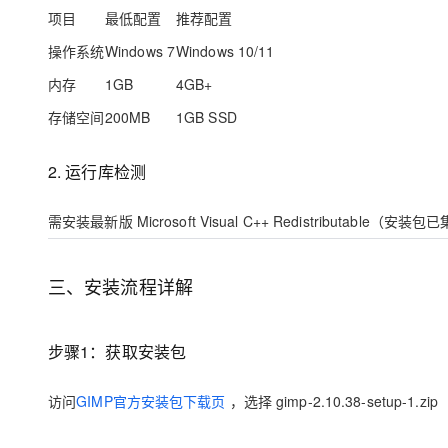
大模型解决方案
项目
最低配置
推荐配置
迁移与运维管理
操作系统
Windows 7
Windows 10/11
快速部署 Dify，高效搭建 
专有云
内存
1GB
4GB+
10 分钟在聊天系统中增加
存储空间
200MB
1GB SSD
2. 运行库检测
需安装最新版
Microsoft Visual C++ Redistributable
（安装包已
三、安装流程详解
步骤1：获取安装包
访问
GIMP官方安装包下载页
，选择 gimp-2.10.38-setup-1.zip