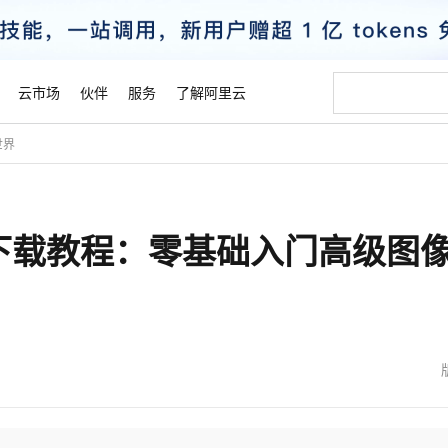
云市场
伙伴
服务
了解阿里云
世界
AI 特惠
数据与 API
成为产品伙伴
企业增值服务
最佳实践
价格计算器
AI 场景体
基础软件
产品伙伴合
阿里云认证
市场活动
配置报价
大模型
自助选配和估算价格
新方式
睿译宝，AI翻译排版一步到位
智启 AI 普惠权益
产品生态集成认证中心
企业支持计划
云上春晚
域名与网站
千问官方 MaaS 平台，为开发者和 Agent 而生，新用户赠送 1 亿 + tokens 额度
Qwen Aud
AI Coding
阿里云Maa
2026 阿里云
云服务器 E
为企业打
数据集
Windows
大模型认证
模型
NEW
NEW
2.10下载教程：零基础入门高级图
交付可用成果
值低价云产品抢先购
上传文档即自动完成翻译和格式还原
至高享 1亿+免费 tokens，加速 Al 应用落地
提供智能易用的域名与建站服务
智能编程，一键
安全可靠、
产品生态伙伴
专家技术服务
云上奥运之旅
弹性计算合作
阿里云中企出
手机三要素
宝塔 Linux
全部认证
价格优势
有专属领域专家
GLM-5.2：长任务时代开源旗舰模型
阿里云 OPC 创新助力计划
千问大模型
即刻拥有 DeepS
AI 电商营销
对象存储 O
大模型
产品生态伙伴工作台
企业增值服务台
云栖战略参考
云存储合作计
云栖大会
身份实名认证
CentOS
训练营
推动算力普惠，释放技术红利
最高返9万
多领域专家智能体,一键组建 AI 虚拟交付团队
快速构建应用程序和网站，即刻迈出上云第一步
至高百万元 Token 补贴，加速一人公司成长
多元化、高性能、安全可靠的大模型服务
真正可用的 1M 上下文,一次完成代码全链路开发
轻松解锁专属 Dee
从图文生成到
云上的中国
数据库合作计
活动全景
短信
Docker
图片和
站式影视创作平台
Hermes Agent，打造自进化智能体
Token Plan 模型订阅计划
数字证书管理服务（原SSL证书）
5 分钟轻松部署
AI 广告创作
无影云电脑
企业成长
NEW
信息公告
看见新力量
云网络合作计
OCR 文字识别
JAVA
证享300元代金券
可视化编排打通从文字构思到成片全链路闭环
全托管，含MySQL、PostgreSQL、SQL Server、MariaDB多引擎
自主进化，持久记忆，越用越聪明
Qwen3.8-Max 首发尝鲜，限时加量 10 倍，夜间低至2折
实现全站HTTPS，呈现可信的WEB访问
图文、视频一
随时随地安
魔搭 Mode
Kimi-K3
HappyHors
NEW
loud
服务实践
官网公告
金融模力时刻
Salesforce O
版
发票查验
全能环境
Claude Code + GStack 打造工程团队
千问办公，限时限量积分加倍
Qoder
低代码高效构
AI 建站
短信服务
型
NEW
作计划
Kimi 最新旗舰模型，长程编程与推理利器
让文字生成流
计划
创新中心
魔搭 ModelSc
健康状态
理服务
让AI从“聊天伙伴”进化为能干活的“数字员工”
安装技能 GStack，拥有专属 AI 工程团队
你的AI工作搭子，覆盖日常办公高频场景
面向真实软件的智能体编程平台
0 代码专业建
客户案例
天气预报查询
操作系统
态合作计划