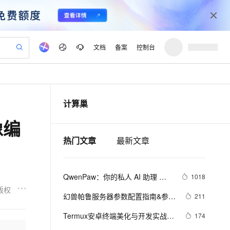
文档
备案
控制台
验
作计划
器
AI 活动
专业服务
服务伙伴合作计划
开发者社区
加入我们
产品动态
服务平台百炼
阿里云 OPC 创新助力计划
计算巢
一站式生成采购清单，支持单品或批量购买
io：打造专属 AI 语音助手
S产品伙伴计划（繁花）
峰会
CS
造的大模型服务与应用开发平台
一句话生成原生可编辑精美 PPT 文稿
AI 生产力先锋
Al MaaS 服务伙伴赋能合作
域名
博文
Careers
至高可申请百万元
Qwen3.8-Max 模型上线
像编
开启高性价比 AI 编程新体验
弹性可伸缩的云计算服务
Qwen-Audio-3.0-Realtime 端到端实时语音角色扮演
输入一句话想法, 轻松生成专业的 PPT
先锋实践拓展 AI 生产力的边界
Token 补贴，五大权
计划
海大会
伙伴信用分合作计划
商标
问答
社会招聘
热门文章
最新文章
益加速 OPC 成功
eek-V4-Pro
SS
一键部署幻兽帕鲁游戏服务器
飞天发布时刻
HOT
Open Search 向量检索版支
划
备案
电子书
校园招聘
pSeek-V4-Pro
视频创作，一键激活电商全链路生产力
稳定、安全、高性价比、高性能的云存储服务
一键购买专属联机服务器，轻松开启游戏
所见，即是所愿
持视频检索 Pipeline 功能
更多支持
划
公司注册
镜像站
视频生成
语音识别与合成
专属 QwenPaw
漫剧工坊：一站式动画创作平台
AI 实训营
HOT
应用身份服务 (IDaaS)
QwenPaw：你的私人 AI 助理 
1018
合作伙伴培训与认证
划
上云迁移
站生成，高效打造优质广告素材
全接入的云上超级电脑
从聊天伙伴进化为能主动干活的本地数字员工
快速生产连贯的高质量长漫剧
从基础到进阶，Agent 创客手把手教你
OpenClaw 管理能力上线
—— 数据归你、记忆进化、多端
版权
lScope
我要反馈
e-1.1-T2V
Qwen3-TTS-Flash
幻兽帕鲁服务器参数配置指南&参数
211
查询合作伙伴
触达的开源个人智能体
n Alibaba Cloud ISV 合作
代维服务
建企业门户网站
10 分钟搭建微信、支付宝小程序
MaxCompute MaxFrame 提
解读&参数推荐
畅细腻的高质量视频
离线语音合成大模型，多语言方言自适应，低延迟高稳定
创新加速
ope
Termux安卓终端美化与开发实战：
登录合作伙伴管理后台
我要建议
174
站，无忧落地极速上线
以可视化方式快速构建移动和 PC 门户网站
国内短信简单易用，安全可靠，秒级触达，全球覆盖200+国家和地区。
高效部署网站，快速应用到小程序
供自动弹性内存功能
从下载到插件优化，小白也能玩转