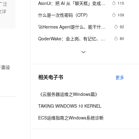
安全
我要投诉
e-1.1-I2V
Cosyvoice-V3-Flash
AionUi：把 AI 从「聊天框」变成
115
，广泛
PolarDB
上云场景组合购
Milvus 弹性伸缩功能新增节
伴
Linux
「帮你干活的同事」
文详
漫剧创作，剧本、分镜、视频高效生成
100%兼容MySQL、PostgreSQL，兼容Oracle，支持集中和分布式
覆盖90%+业务场景，专享组合折扣价
点支持范围
畅自然，细节丰富
高表现力语音合成大模型，语音克隆听感自然
VPN
什么是一次性密码（OTP）
109
ernetes 版 ACK
云聚AI 严选权益
AI 原生数据库服务发布
SSL 证书
🚀Hermes Agent是什么、能干什
2V
Fun-ASR
92
，一键激活高效办公新体验
理容器应用的 K8s 服务
精选AI产品，从模型到应用全链提效
Agent 数据网关
么？阿里云怎么部署Hermes Agent
文戏情感细腻自然，动作戏激烈拳拳到肉，实现更强表演能力
支持中英文自由切换，具备更强的噪声鲁棒性
堡垒机
QoderWake：会上岗、有记忆、能
80
图文指南
AI 用量加速计划
云原生数据库 PolarDB
进化的生产级 AI 数字员工
防火墙
、识别商机，让客服更高效、服务更出色。
新老同享，达量后返
Agentic Database 发布
阿里云账号：计算型/通用型/内存型
78
价格与场景区别 
主机安全
应用
2026年计算机毕业设计前端框架怎
73
平面设
么选？Vue和React优缺点深度对比
千问办公
NEW
【贪吃蛇小游戏】 HTML 
67
AI 应用及服务市场
相关电子书
更多
的智能体编程平台
一站式AI生产力平台
（Canvas）+ JavaScript
AI 应用
伶鹊
《云服务器运维之Windows篇》
企业级人与Agent协作平台，接入和调度多个数字员工
智能客服平台，对话机器人、对话分析、智能外呼
大模型
TAKING WINDOWS 10 KERNEL
大模型服务平台百炼 - 全妙
自然语言处理
ECS运维指南之Windows系统诊断
应用创作平台
多模态内容创作工具，已接入 DeepSeek
数据标注
机器学习