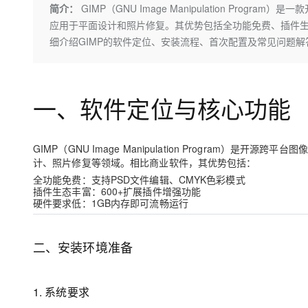
存储
天池大赛
Qwen3.7-Plus
简介：
GIMP（GNU Image Manipulation Pr
云解析DNS
解决方案免费试用 新老
电子合同
应用于平面设计和照片修复。其优势包括全功能免费、插件生态
最高领取价值200元试用
能看、能想、能动手的多模
安全
网络与CDN
AI 算法大赛
畅捷通
细介绍GIMP的软件定位、安装流程、首次配置及常见问题
大数据开发治理平台 Data
AI 产品 免费试用
网络
安全
云开发大赛
Qwen3-VL-Plus
Tableau 订阅
1亿+ 大模型 tokens 和 
可观测
入门学习赛
中间件
AI空中课堂在线直播课
云防火墙
140+云产品 免费试用
一、软件定位与核心功能
上云与迁云
云原生的云上边界网络安全
产品新客免费试用，最长1
数据库
生态解决方案
大模型服务
企业出海
大模型ACA认证体验
大数据计算
GIMP（GNU Image Manipulation Program）是
开源跨平台图像
助力企业全员 AI 认知与能
行业生态解决方案
千问AI平台-Token Plan
计、照片修复等领域。相比商业软件，其优势包括：
政企业务
媒体服务
全功能免费
：支持PSD文件编辑、CMYK色彩模式
开发者生态解决方案
插件生态丰富
：600+扩展插件增强功能
企业服务与云通信
硬件要求低
：1GB内存即可流畅运行
千问AI平台-模型体验
AI 开发和 AI 应用解决
在线体验全尺寸、多种模态
域名与网站
二、安装环境准备
Happy 系列大模型
终端用户计算
Serverless
1. 系统要求
开发工具