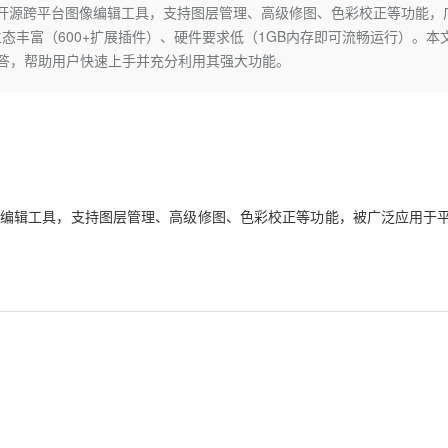
Deepseek-v4-pro
HappyHors
ogram）是一款开源跨平台图像编辑工具，支持图层管理、高级修图、色彩校正等功能
同享
万小智 AI 建站低至 15元/月
Qoder CN
AI 短剧/漫剧
云原生数据库 
快递物流查询
WordPress
成为服务伙
高校合作
丰富（600+扩展插件）、硬件要求低（1GB内存即可流畅运行）。本
点，立即开启云上创新
覆盖公网/内网、递归/权威、移动APP等全场景解析服务
送.CN域名，送备案服务码
基于千问大模型等，支持代码智能生成、研发智能问答
AI助力短剧
态智能体模型
旗舰 MoE 大模型，百万上下文与顶尖推理能力
图生视频，流
Ubuntu
解答，帮助用户快速上手并充分利用其强大功能。
服务生态伙伴
云工开物
企业应用
Works
Night Plan 支持 Qwen 3.8-Max
云原生大数据计算服务 MaxCompute
AI 办公
容器服务 Kub
NEW
GLM-5.2
Wan2.7-T
Red Hat
30+ 款产品免费体验
Data Agent 驱动的一站式 Data+AI 开发治理平台
夜间 5 折，Qwen/Meoo/TokenPlan 客户专享
面向分析的企业级SaaS模式云数据仓库
AI智能应用
提供一站式管
科研合作
视觉 Coding、空间感知、多模态思考等全面升级
1M上下文，专为长程任务能力而生
ERP
堂（旗舰版）
SUSE
智能客服
CRM
防护产品
2个月
自动承接线索
建站小程序
OA 办公系统
AI 应用构建
大模型原生
编辑工具
，支持图层管理、高级修图、色彩校正等功能，被广泛应用于
力提升
财税管理
模板建站
Qoder
大模型服务平台百炼-应用模版
HOT
NEW
面向真实软件
个人版上线、团队版降价；千问3.8-Max首发发尝鲜
丰富多元化的应用模版和解决方案
400电话
定制建站
万有无界
大模型服务平台百炼-智能体
方案
广告营销
模板小程序
的模型效果
灵活可视化地构建企业级 Agent
定制小程序
秒悟
人工智能平台 PAI
APP 开发
云端极速 AI 
新一代 AI 视频生成模型，深度适配广告营销等场景
AI Native 的算法工程平台，一站式完成建模、训练、推理服务部署
建站系统