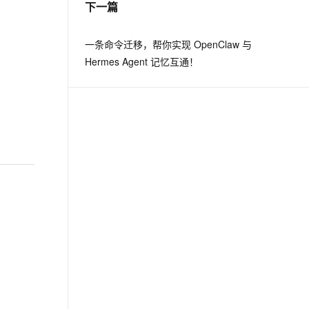
下一篇
息提取
与 AI 智能体进行实时音视频通话
一条命令迁移，帮你实现 OpenClaw 与
从文本、图片、视频中提取结构化的属性信息
构建支持视频理解的 AI 音视频实时通话应用
Hermes Agent 记忆互通！
t.diy 一步搞定创意建站
构建大模型应用的安全防护体系
通过自然语言交互简化开发流程,全栈开发支持
通过阿里云安全产品对 AI 应用进行安全防护