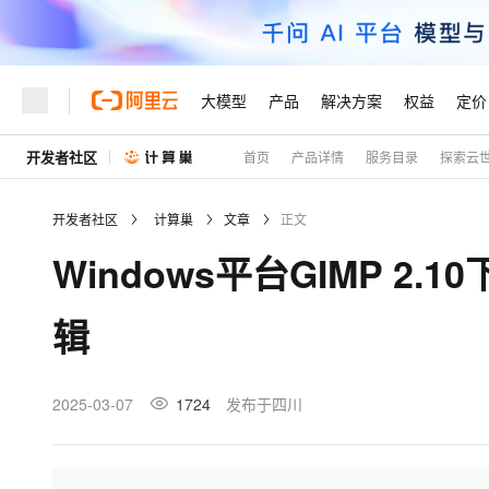
大模型
产品
解决方案
权益
定价
开发者社区
首页
产品详情
服务目录
探索云
大模型
产品
解决方案
权益
定价
云市场
伙伴
服务
了解阿里云
精选产品
精选解决方案
普惠上云
产品定价
精选商城
成为销售伙伴
售前咨询
为什么选择阿里云
千问AI平台
开发者社区
计算巢
文章
正文
了解云产品的定价详情
大模型服务平台百炼
千问办公，解锁你的工作
普惠上云 官方力荐
分销伙伴
在线服务
网站建设
什么是云计算
大
Windows平台GIMP 
大模型服务与应用平台
企业级Agent产品，直接
云服务器38元/年起，超
咨询伙伴
多端小程序
技术领先
云上成本管理
售后服务
轻量应用服务器
Agency Agents：拥
官方推荐返现计划
大模型
精选产品
精选解决方案
Salesforce 国际版订阅
稳定可靠
辑
管理和优化成本
推荐新用户得奖励，单订单
销售伙伴合作计划
自助服务
友盟天域
安全合规
人工智能与机器学习
AI
文本生成
云数据库 RDS
HappyHorse 打造一
云工开物
无影生态合作计划
在线服务
观测云
分析师报告
高校专属算力普惠，学生认
计算
互联网应用开发
2025-03-07
1724
发布于四川
Qwen3.8-Max
HOT
Salesforce On Alibaba C
工单服务
Tuya 物联网平台阿里云
研究报告与白皮书
人工智能平台 PAI
快速拥有专属 OpenClaw
大模
Consulting Partner 合
大数据
容器
智能体时代全能旗舰模型
免费试用
短信专区
一站式AI开发、训练和推
蓝凌 OA
AI 大模型销售与服务生
现代化应用