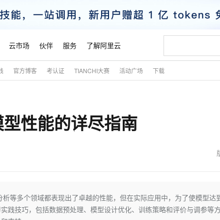
云市场
伙伴
服务
了解阿里云
践
官方博客
考认证
TIANCHI大赛
活动广场
下载
AI 特惠
数据与 API
成为产品伙伴
企业增值服务
最佳实践
价格计算器
AI 场景体
基础软件
产品伙伴合
阿里云认证
市场活动
配置报价
大模型
自助选配和估算价格
新方式
睿译宝，AI翻译排版一步到位
智启 AI 普惠权益
产品生态集成认证中心
企业支持计划
云上春晚
域名与网站
千问官方 MaaS 平台，为开发者和 Agent 而生，新用户赠送 1 亿 + tokens 额度
AI Coding
阿里云Maa
2026 阿里云
云服务器 E
为企业打
数据集
Windows
大模型认证
模型
NEW
模型性能的详尽指南
交付可用成果
值低价云产品抢先购
上传文档即自动完成翻译和格式还原
至高享 1亿+免费 tokens，加速 Al 应用落地
提供智能易用的域名与建站服务
智能编程，一键
安全可靠、
产品生态伙伴
专家技术服务
云上奥运之旅
弹性计算合作
阿里云中企出
手机三要素
宝塔 Linux
全部认证
价格优势
有专属领域专家
GLM-5.2：长任务时代开源旗舰模型
阿里云 OPC 创新助力计划
千问大模型
即刻拥有 DeepS
AI 电商营销
对象存储 O
大模型
产品生态伙伴工作台
企业增值服务台
云栖战略参考
云存储合作计
云栖大会
身份实名认证
CentOS
训练营
推动算力普惠，释放技术红利
最高返9万
多领域专家智能体,一键组建 AI 虚拟交付团队
快速构建应用程序和网站，即刻迈出上云第一步
至高百万元 Token 补贴，加速一人公司成长
多元化、高性能、安全可靠的大模型服务
真正可用的 1M 上下文,一次完成代码全链路开发
轻松解锁专属 Dee
从图文生成到
云上的中国
数据库合作计
活动全景
短信
Docker
图片和
站式影视创作平台
Hermes Agent，打造自进化智能体
Token Plan 模型订阅计划
数字证书管理服务（原SSL证书）
5 分钟轻松部署
AI 广告创作
无影云电脑
企业成长
NEW
信息公告
看见新力量
云网络合作计
OCR 文字识别
JAVA
证享300元代金券
可视化编排打通从文字构思到成片全链路闭环
全托管，含MySQL、PostgreSQL、SQL Server、MariaDB多引擎
自主进化，持久记忆，越用越聪明
Qwen3.8-Max 首发尝鲜，限时加量 10 倍，夜间低至2折
实现全站HTTPS，呈现可信的WEB访问
图文、视频一
随时随地安
魔搭 Mode
Kimi-K3
HappyHors
NEW
loud
服务实践
官网公告
金融模力时刻
Salesforce O
版
发票查验
全能环境
Claude Code + GStack 打造工程团队
千问办公，限时限量积分加倍
Qoder
低代码高效构
AI 建站
短信服务
分析等多个领域都表现出了卓越的性能，但在实际应用中，为了使模型达
型
NEW
作计划
Kimi 最新旗舰模型，长程编程与推理利器
让文字生成流
计划
创新中心
魔搭 ModelSc
健康状态
理服务
让AI从“聊天伙伴”进化为能干活的“数字员工”
安装技能 GStack，拥有专属 AI 工程团队
你的AI工作搭子，覆盖日常办公高频场景
面向真实软件的智能体编程平台
0 代码专业建
习实践技巧，包括数据预处理、模型设计优化、训练策略和评价与调参等
客户案例
天气预报查询
操作系统
态合作计划