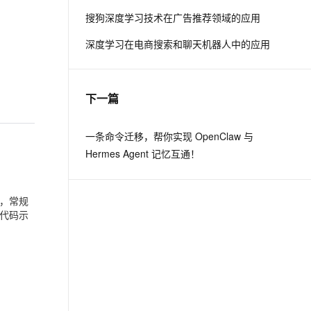
搜狗深度学习技术在广告推荐领域的应用
息提取
与 AI 智能体进行实时音视频通话
深度学习在电商搜索和聊天机器人中的应用
从文本、图片、视频中提取结构化的属性信息
构建支持视频理解的 AI 音视频实时通话应用
t.diy 一步搞定创意建站
构建大模型应用的安全防护体系
通过自然语言交互简化开发流程,全栈开发支持
通过阿里云安全产品对 AI 应用进行安全防护
下一篇
一条命令迁移，帮你实现 OpenClaw 与
Hermes Agent 记忆互通！
，常规
代码示