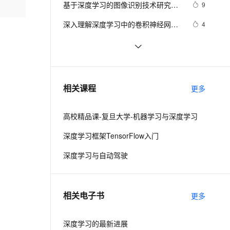
安全
基于深度学习的图像识别技术研究进
我要投诉
e-1.1-I2V
Cosyvoice-V3-Flash
9
PolarDB
上云场景组合购
Milvus 弹性伸缩功能新增节
伴
展### 
漫剧创作，剧本、分镜、视频高效生成
100%兼容MySQL、PostgreSQL，兼容Oracle，支持集中和分布式
覆盖90%+业务场景，专享组合折扣价
点支持范围
畅自然，细节丰富
高表现力语音合成大模型，语音克隆听感自然
VPN
深入理解深度学习中的卷积神经网络
4
（CNN）：从原理到实践
ernetes 版 ACK
云聚AI 严选权益
AI 原生数据库服务发布
SSL 证书
使用PyTorch解决多分类问题：构建、
4
2V
Fun-ASR
，一键激活高效办公新体验
理容器应用的 K8s 服务
精选AI产品，从模型到应用全链提效
Agent 数据网关
训练和评估深度学习模型
文戏情感细腻自然，动作戏激烈拳拳到肉，实现更强表演能力
支持中英文自由切换，具备更强的噪声鲁棒性
堡垒机
基于Pytorch的深度学习模型保存和
10
AI 用量加速计划
云原生数据库 PolarDB
加载方式
防火墙
、识别商机，让客服更高效、服务更出色。
 深度学习中的图像风格迁移技术探析
新老同享，达量后返
Agentic Database 发布
9
相关课程
更多
主机安全
应用
高校精品课-复旦大学-机器学习与深度学习
千问办公
NEW
AI 应用及服务市场
的智能体编程平台
一站式AI生产力平台
深度学习框架TensorFlow入门
AI 应用
伶鹊
深度学习与自动驾驶
企业级人与Agent协作平台，接入和调度多个数字员工
智能客服平台，对话机器人、对话分析、智能外呼
大模型
大模型服务平台百炼 - 全妙
自然语言处理
相关电子书
更多
应用创作平台
多模态内容创作工具，已接入 DeepSeek
数据标注
机器学习
深度学习的最新进展