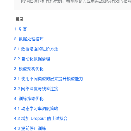
存储
天池大赛
的详细操作和代码示例，希望能够为应用实战提供有效的指
Qwen3.7-Plus
云解析DNS
解决方案免费试用 新老
电子合同
最高领取价值200元试用
能看、能想、能动手的多模
安全
网络与CDN
AI 算法大赛
畅捷通
目录
大数据开发治理平台 Data
AI 产品 免费试用
网络
安全
云开发大赛
Qwen3-VL-Plus
Tableau 订阅
1. 引言
1亿+ 大模型 tokens 和 
可观测
入门学习赛
中间件
AI空中课堂在线直播课
2. 数据处理技巧
云防火墙
140+云产品 免费试用
上云与迁云
云原生的云上边界网络安全
产品新客免费试用，最长1
数据库
2.1 数据增强的进阶方法
生态解决方案
大模型服务
企业出海
2.2 自动化数据清理
大模型ACA认证体验
大数据计算
助力企业全员 AI 认知与能
行业生态解决方案
3. 模型架构优化
千问AI平台-Token Plan
政企业务
媒体服务
开发者生态解决方案
3.1 使用不同类型的层来提升模型能力
企业服务与云通信
千问AI平台-模型体验
AI 开发和 AI 应用解决
3.2 网络深度与残差连接
在线体验全尺寸、多种模态
域名与网站
4. 训练策略优化
Happy 系列大模型
终端用户计算
4.1 动态学习率调度策略
4.2 增加 Dropout 防止过拟合
Serverless
4.3 提前停止训练
开发工具