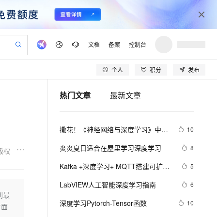
文档
备案
控制台
个人
积分
发布
验
作计划
器
AI 活动
专业服务
服务伙伴合作计划
开发者社区
加入我们
产品动态
服务平台百炼
阿里云 OPC 创新助力计划
热门文章
最新文章
一站式生成采购清单，支持单品或批量购买
S产品伙伴计划（繁花）
峰会
CS
造的大模型服务与应用开发平台
Qwen Audio：打造专属 AI 语音助手
一句话生成原生可编辑精美 PPT 文稿
AI 生产力先锋
Al MaaS 服务伙伴赋能合作
域名
博文
Careers
NEW
至高可申请百万元
Qwen3.8-Max 模型上线
开启高性价比 AI 编程新体验
弹性可伸缩的云计算服务
Qwen-Audio-3.0-Realtime 端到端实时语音角色扮演
输入一句话想法, 轻松生成专业的 PPT
先锋实践拓展 AI 生产力的边界
Token 补贴，五大权
计划
海大会
伙伴信用分合作计划
商标
问答
社会招聘
撒花！《神经网络与深度学习》中文
10
益加速 OPC 成功
eek-V4-Pro
SS
一键部署幻兽帕鲁游戏服务器
飞天发布时刻
HOT
Open Search 向量检索版支
划
备案
电子书
校园招聘
教程正式开源！全书 pdf、ppt 和代
pSeek-V4-Pro
视频创作，一键激活电商全链路生产力
稳定、安全、高性价比、高性能的云存储服务
一键购买专属联机服务器，轻松开启游戏
所见，即是所愿
持视频检索 Pipeline 功能
更多支持
炎炎夏日适合在屋里学习深度学习
8
版权
码一同放出
划
公司注册
镜像站
视频生成
语音识别与合成
专属 QwenPaw
漫剧工坊：一站式动画创作平台
AI 实训营
HOT
应用身份服务 (IDaaS)
Kafka +深度学习+ MQTT搭建可扩展
5
合作伙伴培训与认证
划
上云迁移
站生成，高效打造优质广告素材
全接入的云上超级电脑
从聊天伙伴进化为能主动干活的本地数字员工
快速生产连贯的高质量长漫剧
从基础到进阶，Agent 创客手把手教你
OpenClaw 管理能力上线
的物联网平台【附源码】
lScope
我要反馈
e-1.1-T2V
Qwen3-TTS-Flash
LabVIEW人工智能深度学习指南
6
查询合作伙伴
n Alibaba Cloud ISV 合作
代维服务
建企业门户网站
10 分钟搭建微信、支付宝小程序
到最
MaxCompute MaxFrame 提
畅细腻的高质量视频
离线语音合成大模型，多语言方言自适应，低延迟高稳定
创新加速
深度学习Pytorch-Tensor函数
ope
登录合作伙伴管理后台
10
我要建议
站，无忧落地极速上线
以可视化方式快速构建移动和 PC 门户网站
国内短信简单易用，安全可靠，秒级触达，全球覆盖200+国家和地区。
高效部署网站，快速应用到小程序
供自动弹性内存功能
方面