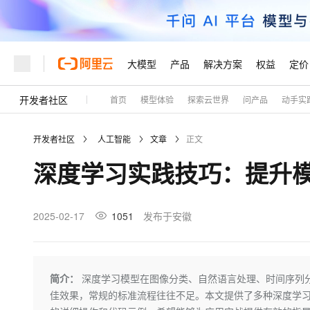
大模型
产品
解决方案
权益
定价
开发者社区
首页
模型体验
探索云世界
问产品
动手实
大模型
产品
解决方案
权益
定价
云市场
伙伴
服务
了解阿里云
精选产品
精选解决方案
普惠上云
产品定价
精选商城
成为销售伙伴
售前咨询
为什么选择阿里云
千问AI平台
开发者社区
人工智能
文章
正文
了解云产品的定价详情
大模型服务平台百炼
千问办公，解锁你的工作
普惠上云 官方力荐
分销伙伴
在线服务
网站建设
什么是云计算
大
深度学习实践技巧：提升
大模型服务与应用平台
企业级Agent产品，直接
云服务器38元/年起，超
咨询伙伴
多端小程序
技术领先
云上成本管理
售后服务
轻量应用服务器
Agency Agents：拥
官方推荐返现计划
大模型
精选产品
精选解决方案
Salesforce 国际版订阅
稳定可靠
管理和优化成本
推荐新用户得奖励，单订单
销售伙伴合作计划
2025-02-17
1051
发布于安徽
自助服务
友盟天域
安全合规
人工智能与机器学习
AI
文本生成
云数据库 RDS
HappyHorse 打造一
云工开物
无影生态合作计划
在线服务
观测云
分析师报告
高校专属算力普惠，学生认
计算
互联网应用开发
Qwen3.8-Max
HOT
Salesforce On Alibaba C
工单服务
Tuya 物联网平台阿里云
研究报告与白皮书
人工智能平台 PAI
快速拥有专属 OpenClaw
简介：
深度学习模型在图像分类、自然语言处理、时间序列
大模
Consulting Partner 合
大数据
容器
智能体时代全能旗舰模型
免费试用
短信专区
一站式AI开发、训练和推
佳效果，常规的标准流程往往不足。本文提供了多种深度学
蓝凌 OA
AI 大模型销售与服务生
现代化应用