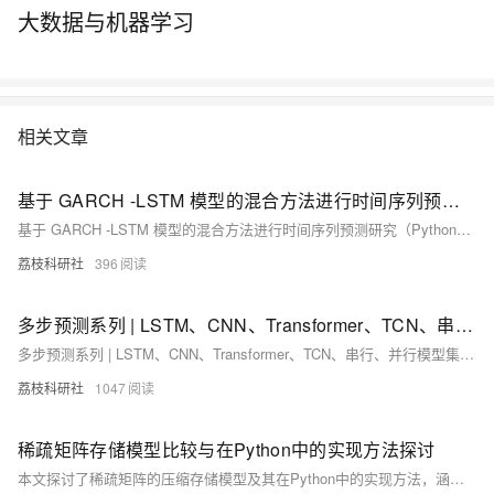
大数据与机器学习
相关文章
基于 GARCH -LSTM 模型的混合方法进行时间序列预测研究（Python代码实现）
基于 GARCH -LSTM 模型的混合方法进行时间序列预测研究（Python代码实现）
荔枝科研社
396
多步预测系列 | LSTM、CNN、Transformer、TCN、串行、并行模型集合研究（Python代码实现）
多步预测系列 | LSTM、CNN、Transformer、TCN、串行、并行模型集合研究（Python代码实现）
荔枝科研社
1047
稀疏矩阵存储模型比较与在Python中的实现方法探讨
本文探讨了稀疏矩阵的压缩存储模型及其在Python中的实现方法，涵盖COO、CSR、CSC等常见格式。通过`scipy.sparse`等工具，分析了稀疏矩阵在高效运算中的应用，如矩阵乘法和图结构分析。文章还结合实际场景（推荐系统、自然语言处理等），提供了优化建议及性能评估，并展望了稀疏计算与AI硬件协同的未来趋势。掌握稀疏矩阵技术，可显著提升大规模数据处理效率，为工程实践带来重要价值。