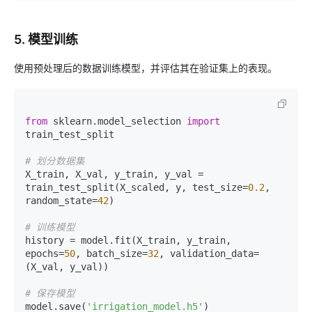
5. 模型训练
使用预处理后的数据训练模型，并评估其在验证集上的表现。
from
 sklearn.model_selection 
import
train_test_split

# 划分数据集
X_train, X_val, y_train, y_val = 
train_test_split(X_scaled, y, test_size=
0.2
, 
random_state=
42
)

# 训练模型
history = model.fit(X_train, y_train, 
epochs=
50
, batch_size=
32
, validation_data=
(X_val, y_val))

# 保存模型
model.save(
'irrigation_model.h5'