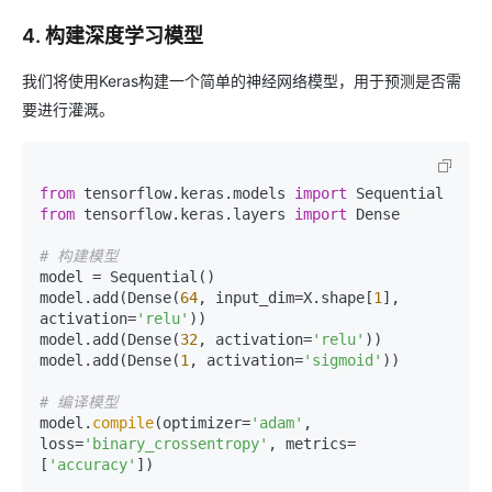
4. 构建深度学习模型
我们将使用Keras构建一个简单的神经网络模型，用于预测是否需
要进行灌溉。
from
 tensorflow.keras.models 
import
from
 tensorflow.keras.layers 
import
 Dense

# 构建模型
model = Sequential()

model.add(Dense(
64
, input_dim=X.shape[
1
], 
activation=
'relu'
))

model.add(Dense(
32
, activation=
'relu'
))

model.add(Dense(
1
, activation=
'sigmoid'
))

# 编译模型
model.
compile
(optimizer=
'adam'
, 
loss=
'binary_crossentropy'
, metrics=
[
'accuracy'