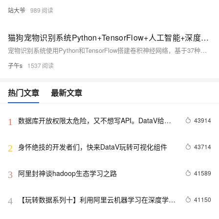
站大爷
989
猫狗宠物识别系统Python+TensorFlow+人工智能+深度学习+卷积网络算法
宠物识别系统使用Python和TensorFlow搭建卷积神经网络，基于37种常见猫狗数据集训练高精度模型，并保存为h5格式。通过Django框架搭建Web平台，用户上传宠物图片即可识别其名称，提供便捷的宠物识别服务。
子午s
1537
热门文章
最新文章
数据库开放权限太危险，又不想写API。DataV给你
43914
1
另外一个选择。
身怀绝技的开发者们，快来DataV玩转可视化组件
43714
2
阿里封神谈hadoop生态学习之路
41589
3
【玩转数据系列十】利用阿里云机器学习在深度学习
41150
4
框架下实现智能图片分类