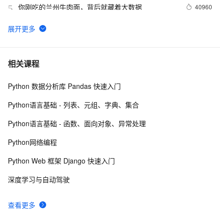
你刚吃的兰州牛肉面，背后就藏着大数据
40960
5
odps是什么?
30765
6
【技术实验】mysql准实时同步数据到Elasticsearch
21254
7
相关课程
Python 数据分析库 Pandas 快速入门
数据仓库介绍与实时数仓案例
20836
8
Python语言基础 - 列表、元组、字典、集合
分布式快照算法: Chandy-Lamport
20462
9
Python语言基础 - 函数、面向对象、异常处理
MaxCompute执行作业慢的原因排查
19310
10
Python网络编程
Python Web 框架 Django 快速入门
深度学习与自动驾驶
查看更多