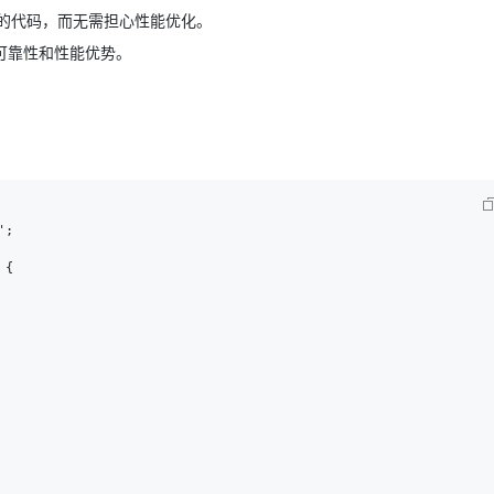
的代码，而无需担心性能优化。
可靠性和性能优势。
AI 应用
10分钟微调：让0.6B模型媲美235B模
多模态数据信
型
依托云原生高可用架构,实现Dify私有化部署
用1%尺寸在特定领域达到大模型90%以上效果
一个 AI 助手
超强辅助，Bol
即刻拥有 DeepSeek-R1 满血版
在企业官网、通讯软件中为客户提供 AI 客服
多种方案随心选，轻松解锁专属 DeepSeek
;

{
