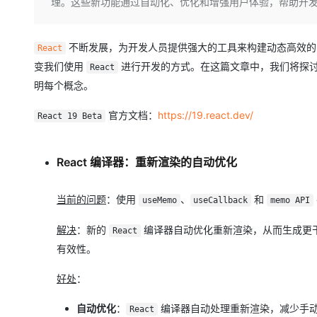
存储
天池大赛
理。这些新功能通过自动化、优化和增强用户体验，帮助开发者
Qwen3.7-Plus
云解析DNS
解决方案免费试用 新老
电子合同
最高领取价值200元试用
能看、能想、能动手的多模
安全
网络与CDN
AI 算法大赛
畅捷通
不断发展，为开发人员提供强大的工具来构建动态高效的 
React
大数据开发治理平台 Data
AI 产品 免费试用
网络
安全
云开发大赛
Qwen3-VL-Plus
Tableau 订阅
变我们使用
进行开发的方式。在这篇文章中，我们将探讨
React
1亿+ 大模型 tokens 和 
可观测
入门学习赛
明每个概念。
中间件
AI空中课堂在线直播课
云防火墙
140+云产品 免费试用
上云与迁云
云原生的云上边界网络安全
产品新客免费试用，最长1
数据库
官方文档：
https://19.react.dev/
React 19 Beta
生态解决方案
大模型服务
企业出海
大模型ACA认证体验
大数据计算
助力企业全员 AI 认知与能
行业生态解决方案
React 编译器：重新渲染的自动优化
千问AI平台-Token Plan
政企业务
媒体服务
开发者生态解决方案
当前的问题
：使用
、
和
企业服务与云通信
useMemo
useCallback
memo API
千问AI平台-模型体验
AI 开发和 AI 应用解决
在线体验全尺寸、多种模态
解决
：新的
编译器自动优化重新渲染，从而生成更
域名与网站
React
有效性。
Happy 系列大模型
终端用户计算
好处
：
Serverless
自动优化
：
编译器自动处理重新渲染，减少手
React
开发工具