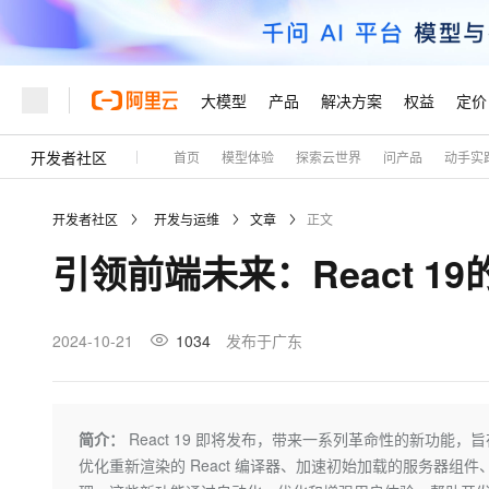
大模型
产品
解决方案
权益
定价
开发者社区
首页
模型体验
探索云世界
问产品
动手实
大模型
产品
解决方案
权益
定价
云市场
伙伴
服务
了解阿里云
精选产品
精选解决方案
普惠上云
产品定价
精选商城
成为销售伙伴
售前咨询
为什么选择阿里云
千问AI平台
开发者社区
开发与运维
文章
正文
了解云产品的定价详情
大模型服务平台百炼
睿译宝，AI翻译排版一
普惠上云 官方力荐
分销伙伴
在线服务
网站建设
什么是云计算
大
引领前端未来：React 1
大模型服务与应用平台
上传文档即自动完成翻译和
云服务器38元/年起，超
咨询伙伴
多端小程序
技术领先
云上成本管理
售后服务
轻量应用服务器
GLM-5.2：长任务时代
官方推荐返现计划
大模型
精选产品
精选解决方案
Salesforce 国际版订阅
稳定可靠
管理和优化成本
推荐新用户得奖励，单订单
销售伙伴合作计划
2024-10-21
1034
发布于广东
自助服务
友盟天域
安全合规
人工智能与机器学习
AI
文本生成
云数据库 RDS
Hermes Agent，打造
云工开物
无影生态合作计划
在线服务
观测云
分析师报告
自主进化，持久记忆，越用
高校专属算力普惠，学生认
计算
互联网应用开发
Qwen3.8-Max
HOT
Salesforce On Alibaba C
工单服务
Tuya 物联网平台阿里云
研究报告与白皮书
人工智能平台 PAI
快速拥有专属 OpenClaw
简介：
React 19 即将发布，带来一系列革命性的新功能，
大模
Consulting Partner 合
大数据
容器
智能体时代全能旗舰模型
免费试用
短信专区
一站式AI开发、训练和推
优化重新渲染的 React 编译器、加速初始加载的服务器组件、
蓝凌 OA
AI 大模型销售与服务生
现代化应用