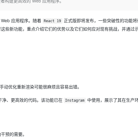
构建更高效的 Web 应用程序。
Deepseek-v4-pro
HappyHors
同享
万小智 AI 建站低至 15元/月
Qoder CN
AI 短剧/漫剧
云原生数据库 
快递物流查询
WordPress
成为服务伙
高校合作
点，立即开启云上创新
覆盖公网/内网、递归/权威、移动APP等全场景解析服务
送.CN域名，送备案服务码
基于千问大模型等，支持代码智能生成、研发智能问答
AI助力短剧
态智能体模型
旗舰 MoE 大模型，百万上下文与顶尖推理能力
图生视频，流
Ubuntu
服务生态伙伴
Web 应用程序。随着
正式版即将发布，一些突破性的功能将
云工开物
React 19
企业应用
Works
Night Plan 支持 Qwen 3.8-Max
云原生大数据计算服务 MaxCompute
AI 办公
容器服务 Kub
NEW
GLM-5.2
Wan2.7-T
Red Hat
这些新功能，重点介绍它们的优势以及它们如何应对现有挑战，并通过
30+ 款产品免费体验
Data Agent 驱动的一站式 Data+AI 开发治理平台
夜间 5 折，Qwen/Meoo/TokenPlan 客户专享
面向分析的企业级SaaS模式云数据仓库
AI智能应用
提供一站式管
科研合作
视觉 Coding、空间感知、多模态思考等全面升级
1M上下文，专为长程任务能力而生
ERP
堂（旗舰版）
SUSE
智能客服
CRM
防护产品
2个月
自动承接线索
建站小程序
OA 办公系统
AI 应用构建
大模型原生
力提升
财税管理
模板建站
Qoder
大模型服务平台百炼-应用模版
HOT
NEW
面向真实软件
个人版上线、团队版降价；千问3.8-Max首发发尝鲜
丰富多元化的应用模版和解决方案
400电话
定制建站
手动优化重新渲染可能很麻烦且容易出错。
万有无界
大模型服务平台百炼-智能体
方案
广告营销
模板小程序
的模型效果
灵活可视化地构建企业级 Agent
干净、更高效的代码。该功能已在
中使用，展示了其在生产
Instagram
定制小程序
秒悟
人工智能平台 PAI
APP 开发
云端极速 AI 
新一代 AI 视频生成模型，深度适配广告营销等场景
AI Native 的算法工程平台，一站式完成建模、训练、推理服务部署
建站系统
动干预的需要。