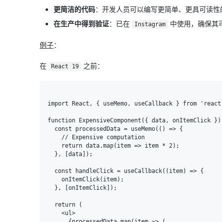
大模型解决方案
更简洁的代码
：开发人员可以编写更简单、更具可读性
迁移与运维管理
在生产中得到验证
：已在
中使用，确保其
Instagram
快速部署 Dify，高效搭建 
专有云
例子
：
10 分钟在聊天系统中增加
在
之前：
React 19
import React, { useMemo, useCallback } from 'react'
function ExpensiveComponent({ data, onItemClick }) 
  const processedData = useMemo(() => {

    // Expensive computation

    return data.map(item => item * 2);

  }, [data]);

  const handleClick = useCallback((item) => {

    onItemClick(item);

  }, [onItemClick]);

  return (

    <ul>

      {processedData.map(item => (
