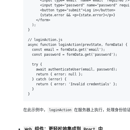
      <input type="email" name="email" required />

      <input type="password" name="password" required />

      <button type="submit">Log in</button>

      {state.error && <p>{state.error}</p>}

    </form>

  );

}

// loginAction.js

async function loginAction(prevState, formData) {

  const email = formData.get('email');

  const password = formData.get('password');

  try {

    await authenticateUser(email, password);

    return { error: null };

  } catch (error) {

    return { error: 'Invalid credentials' };

  }

在此示例中，
在服务器上执行，处理身份验
loginAction
组件：更轻松地集成到
中
Web
React