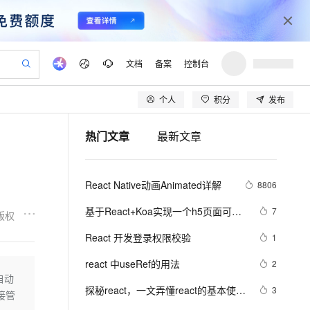
文档
备案
控制台
个人
积分
发布
验
作计划
器
AI 活动
专业服务
服务伙伴合作计划
开发者社区
加入我们
产品动态
服务平台百炼
阿里云 OPC 创新助力计划
热门文章
最新文章
一站式生成采购清单，支持单品或批量购买
可编辑精美 PPT 文稿
S产品伙伴计划（繁花）
峰会
CS
造的大模型服务与应用开发平台
Agency Agents：拥有专属领域专家
AI 生产力先锋
Al MaaS 服务伙伴赋能合作
域名
博文
Careers
PolarDB Agentic Database
至高可申请百万元
 轻松生成专业的 PPT
开启高性价比 AI 编程新体验
弹性可伸缩的云计算服务
先锋实践拓展 AI 生产力的边界
发布
多领域专家智能体,一键组建 AI 虚拟交付团队
Token 补贴，五大权
计划
海大会
伙伴信用分合作计划
商标
问答
社会招聘
React Native动画Animated详解
8806
益加速 OPC 成功
帕鲁游戏服务器
SS
HappyHorse 打造一站式影视创作平台
飞天发布时刻
HOT
秒悟 Meoo CLI 支持一键部
划
备案
电子书
校园招聘
联机服务器，轻松开启游戏
视频创作，一键激活电商全链路生产力
稳定、安全、高性价比、高性能的云存储服务
所见，即是所愿
署项目至阿里云账号
可视化编排打通从文字构思到成片全链路闭环
更多支持
基于React+Koa实现一个h5页面可视
7
版权
划
公司注册
镜像站
视频生成
语音识别与合成
化编辑器－Dooring | 🏆 技术专题第
 智能体与工作流应用
漫剧工坊：一站式动画创作平台
AI 实训营
Flink OSS 支持
React 开发登录权限校验
1
合作伙伴培训与认证
三期征文
划
上云迁移
站生成，高效打造优质广告素材
全接入的云上超级电脑
通过阿里云百炼高效搭建AI应用,助力高效开发
快速生产连贯的高质量长漫剧
从基础到进阶，Agent 创客手把手教你
AssumeRole 角色自定义
lScope
我要反馈
e-1.1-T2V
Qwen3-TTS-Flash
react 中useRef的用法
2
查询合作伙伴
n Alibaba Cloud ISV 合作
代维服务
建企业门户网站
10 分钟搭建微信、支付宝小程序
自动
百炼 Qwen3.7-Flash 系列模
畅细腻的高质量视频
离线语音合成大模型，多语言方言自适应，低延迟高稳定
创新加速
探秘react，一文弄懂react的基本使用
ope
登录合作伙伴管理后台
3
我要建议
站，无忧落地极速上线
以可视化方式快速构建移动和 PC 门户网站
国内短信简单易用，安全可靠，秒级触达，全球覆盖200+国家和地区。
高效部署网站，快速应用到小程序
型发布
接管
和高级特性