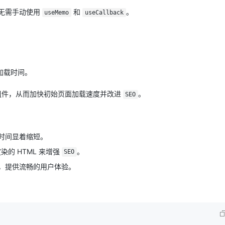
无需手动使用
和
。
useMemo
useCallback
加载时间。
组件，从而加快初始页面加载速度并改进
。
SEO
时间显着缩短。
的 HTML 来增强
。
SEO
，提供流畅的用户体验。