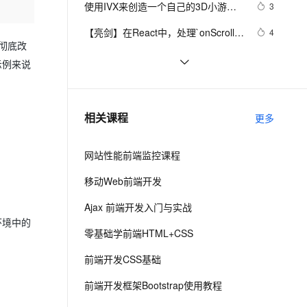
安全
使用IVX来创造一个自己的3D小游戏
我要投诉
e-1.1-I2V
Cosyvoice-V3-Flash
3
PolarDB
上云场景组合购
伴
Qoder CN V1.7.0 发布
【后台和中台、React Core、
漫剧创作，剧本、分镜、视频高效生成
100%兼容MySQL、PostgreSQL，兼容Oracle，支持集中和分布式
覆盖90%+业务场景，专享组合折扣价
畅自然，细节丰富
高表现力语音合成大模型，语音克隆听感自然
VPN
【亮剑】在React中，处理`onScroll`
4
three.js、Pixi.js、Krpano、
彻底改
事件可实现复杂功能如无限滚动和视
ernetes 版 ACK
云聚AI 严选权益
云安全中心 AI BAS 智能自动
antD......】
SSL 证书
react-Ant Design框架项目中文字轮播
5
2V
Fun-ASR
示例来说
差效果
，一键激活高效办公新体验
理容器应用的 K8s 服务
精选AI产品，从模型到应用全链提效
化模拟渗透攻击产品发布
与图片轮播的实现
文戏情感细腻自然，动作戏激烈拳拳到肉，实现更强表演能力
支持中英文自由切换，具备更强的噪声鲁棒性
堡垒机
React中的无限渲染问题总结
4
AI 用量加速计划
DataWorks ChatBI 会话支持
防火墙
、识别商机，让客服更高效、服务更出色。
【前端革新力】React与CSS-in-JS
新老同享，达量后返
上传临时文件分析
10
相关课程
更多
完美邂逅：从styled-components到
主机安全
应用
emotion，全面解析样式管理新趋势
网站性能前端监控课程
的实战应用与优势剖析！
千问办公
NEW
AI 应用及服务市场
的智能体编程平台
一站式AI生产力平台
移动Web前端开发
AI 应用
伶鹊
Ajax 前端开发入门与实战
企业级人与Agent协作平台，接入和调度多个数字员工
智能客服平台，对话机器人、对话分析、智能外呼
大模型
环境中的
零基础学前端HTML+CSS
大模型服务平台百炼 - 全妙
自然语言处理
前端开发CSS基础
应用创作平台
多模态内容创作工具，已接入 DeepSeek
数据标注
前端开发框架Bootstrap使用教程
机器学习