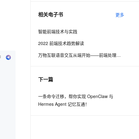
相关电子书
更多
息提取
与 AI 智能体进行实时音视频通话
从文本、图片、视频中提取结构化的属性信息
构建支持视频理解的 AI 音视频实时通话应用
智能前端技术与实践
t.diy 一步搞定创意建站
构建大模型应用的安全防护体系
2022 前端技术趋势解读
通过自然语言交互简化开发流程,全栈开发支持
通过阿里云安全产品对 AI 应用进行安全防护
万物互联语音交互从端开始——前端处理从技术到商业
下一篇
一条命令迁移，帮你实现 OpenClaw 与
Hermes Agent 记忆互通！