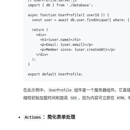
// UserProfile.server.js

import { db } from './database';

async function UserProfile({ userId }) {

  const user = await db.user.findUnique({ where: { id: userId } });

  return (

    <div>

      <h1>{user.name}</h1>

      <p>Email: {user.email}</p>

      <p>Member since: {user.createdAt}</p>

    </div>

  );

}

在此示例中，
组件是一个服务器组件。它直
UserProfile
缩短初始加载时间和提高
，因为内容可立即在
SEO
HTML
：简化表单处理
Actions