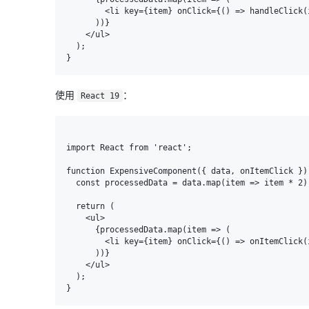
        <li key={item} onClick={() => handleClick(item)}>{item}</li>

      ))}

    </ul>

  );

使用
：
React 19
import React from 'react';

function ExpensiveComponent({ data, onItemClick }) 
  const processedData = data.map(item => item * 2);

  return (

    <ul>

      {processedData.map(item => (

        <li key={item} onClick={() => onItemClick(item)}>{item}</li>

      ))}

    </ul>

  );
