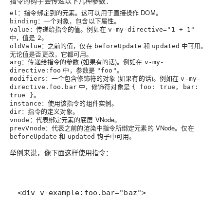
指令的钩子会传递以下几种参数：
：指令绑定到的元素。这可以用于直接操作 DOM。
el
：一个对象，包含以下属性。
binding
：传递给指令的值。例如在
value
v-my-directive="1 + 1"
中，值是
。
2
：之前的值，仅在
和
中可用。
oldValue
beforeUpdate
updated
无论值是否更改，它都可用。
：传递给指令的参数 (如果有的话)。例如在
arg
v-my-
中，参数是
。
directive:foo
"foo"
：一个包含修饰符的对象 (如果有的话)。例如在
modifiers
v-my-
中，修饰符对象是
directive.foo.bar
{ foo: true, bar:
。
true }
：使用该指令的组件实例。
instance
：指令的定义对象。
dir
：代表绑定元素的底层 VNode。
vnode
：代表之前的渲染中指令所绑定元素的 VNode。仅在
prevVnode
和
钩子中可用。
beforeUpdate
updated
举例来说，像下面这样使用指令：
<div v-example:foo.bar="baz">