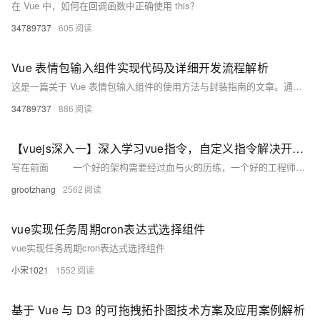
在 Vue 中，如何在回调函数中正确使用 this？
34789737
605
Vue 表情包输入组件实现代码及详细开发流程解析
这是一篇关于 Vue 表情包输入组件的使用方法与封装指南的文章。通过安装依赖、全局注册和局部使用，可以快速集成表情包功能到 Vue 项目中。文章还详细介绍了组件的封装实现、高级配置（如自定义表情列表、主题定制、动画效果和懒加载）以及完整集成示例。开发者可根据需求扩展功能，例如 GIF 搜索或自定义表情上传，提升用户体验。资源链接提供进一步学习材料。
34789737
886
【vuejs深入一】深入学习vue指令，自定义指令解决开发痛点
写在前面 一个好的架构需要经过血与火的历练，一个好的工程师需要经过无数项目的摧残。 最近博主我沉淀了几个月，或者说懒了几个月。然而大佬的指点总是一针见血，能够让人看到方向。所以我现在有觉得，一个好的学习环境指的一定是有个能指点你的大佬。
grootzhang
2562
vue实现任务周期cron表达式选择组件
vue实现任务周期cron表达式选择组件
小宋1021
1552
基于 Vue 与 D3 的可拖拽拓扑图技术方案及应用案例解析