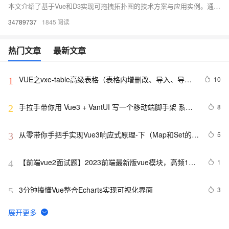
本文介绍了基于Vue和D3实现可拖拽拓扑图的技术方案与应用实例。通过Vue构建用户界面和交互逻辑，结合D3强大的数据可视化能力，实现了力导向布局、节点拖拽、交互事件等功能。文章详细讲解了数据模型设计、拖拽功能实现、组件封装及高级扩展（如节点类型定制、连接样式优化等），并提供了性能优化方案以应对大数据量场景。最终，展示了基础网络拓扑、实时更新拓扑等应用实例，为开发者提供了一套完整的实现思路和实践经验。
34789737
1845
热门文章
最新文章
VUE之vxe-table高级表格（表格内增删改、导入、导
10
1
出、自定义打印、列设置隐藏显示等）用法
手拉手带你用 Vue3 + VantUI 写一个移动端脚手架 系列
8
2
二 （页面布局与兼容）
从零带你手把手实现Vue3响应式原理-下（Map和Set的处
5
3
理）
【前端vue2面试题】2023前端最新版vue模块，高频17
1
4
问(上)
3分钟搞懂Vue整合Echarts实现可视化界面
3
5
解决vue3使用element-ui
5
6