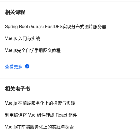
前端组件之Bootstrap与Ant design of Vue
8
7
相关课程
Spring Boot+Vue.js+FastDFS实现分布式图片服务器
vue3源码解析 --- 组件渲染：vnode 到真实 DOM 是如何
1
8
转变的
Vue.js 入门与实战
Ant Design Vue中TreeSelect详解
10
9
Vue.js完全自学手册图文教程
Vue 结合html2canvas和jsPDF实现html页面转pdf 
2
10
查看更多
相关电子书
Vue.js 在前端服务化上的探索与实践
利用编译将 Vue 组件转成 React 组件
Vue.js在前端服务化上的实践与探索