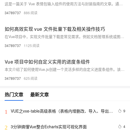
这是一篇关于 Vue 表情包输入组件的使用方法与封装指南的文章。通过安装依赖、全局注册和局部使用，可以快速集成表情包功能到 Vue 项目中。文章还详细介绍了组件的封装实现、高级配置（如自定义表情列表、主题定制、动画效果和懒加载）以及完整集成示例。开发者可根据需求扩展功能，例如 GIF 搜索或自定义表情上传，提升用户体验。资源链接提供进一步学习材料。
34789737
886
如何高效实现 vue 文件批量下载及相关操作技巧
在Vue项目中，实现文件批量下载是常见需求。例如文档管理系统或图片库应用中，用户可能需要一次性下载多个文件。本文介绍了三种技术方案：1) 使用`file-saver`和`jszip`插件在前端打包文件为ZIP并下载；2) 借助后端接口完成文件压缩与传输；3) 使用`StreamSaver`解决大文件下载问题。同时，通过在线教育平台的实例详细说明了前后端的具体实现步骤，帮助开发者根据项目需求选择合适方案。
34789737
1125
Vue 项目中如何自定义实用的进度条组件
本文介绍了如何使用Vue.js创建一个灵活多样的自定义进度条组件。该组件可接受进度段数据数组作为输入，动态渲染进度段，支持动画效果和内容展示。当进度超出总长时，超出部分将以红色填充。文章详细描述了组件的设计目标、实现步骤（包括props定义、宽度计算、模板渲染、动画处理及超出部分的显示），并提供了使用示例。通过此组件，开发者可根据项目需求灵活展示进度情况，优化用户体验。资源地址：[https://pan.quark.cn/s/35324205c62b](https://pan.quark.cn/s/35324205c62b)。
34789737
625
热门文章
最新文章
VUE之vxe-table高级表格（表格内增删改、导入、导出、
9
1
自定义打印、列设置隐藏显示等）用法
3分钟搞懂Vue整合Echarts实现可视化界面
4
2