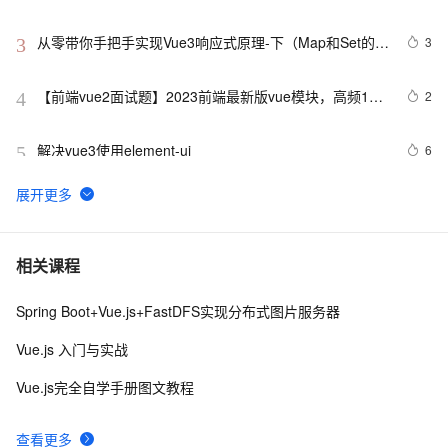
从零带你手把手实现Vue3响应式原理-下（Map和Set的处
3
3
理）
【前端vue2面试题】2023前端最新版vue模块，高频17
2
4
问(上)
解决vue3使用element-ui
6
5
【Vue功能】回到顶部
4
6
Ant Design Vue中TreeSelect详解
9
7
相关课程
Spring Boot+Vue.js+FastDFS实现分布式图片服务器
【入门毕设项目】基于 Vue 的医院门诊预约挂号系统
13
8
（一）
Vue.js 入门与实战
Vue Router 4.0 正式发布！焕然一新。
14
9
Vue.js完全自学手册图文教程
vue3源码解析 --- 组件渲染：vnode 到真实 DOM 是如何
3
10
查看更多
转变的