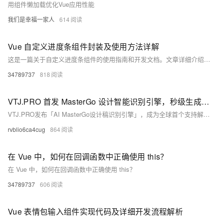
用组件懒加载优化Vue应用性能
我们是幸福一家人
614
Vue 自定义进度条组件封装及使用方法详解
这是一篇关于自定义进度条组件的使用指南和开发文档。文章详细介绍了如何在Vue项目中引入、注册并使用该组件，包括基础与高级示例。组件支持分段配置（如颜色、文本）、动画效果及超出进度提示等功能。同时提供了完整的代码实现，支持全局注册，并提出了优化建议，如主题支持、响应式设计等，帮助开发者更灵活地集成和定制进度条组件。资源链接已提供，适合前端开发者参考学习。
34789737
818
VTJ.PRO 首发 MasterGo 设计智能识别引擎，秒级生成 Vue 代码
VTJ.PRO发布「AI MasterGo设计稿识别引擎」，成为全球首个支持解析MasterGo原生JSON文件并自动生成Vue组件的AI工具。通过双引擎架构，实现设计到代码全流程自动化，效率提升300%，助力企业降本增效，引领“设计即生产”新时代。
rvblio6ca4cug
864
在 Vue 中，如何在回调函数中正确使用 this？
在 Vue 中，如何在回调函数中正确使用 this？
34789737
606
Vue 表情包输入组件实现代码及详细开发流程解析