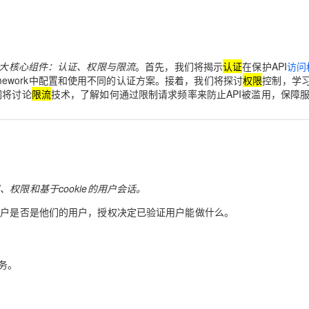
服务生态伙伴
云工开物
企业应用
Night Plan 支持 Qwen 3.8-Max
视频直播
AI 办公
无影云电脑
NEW
GLM-5.2
Wan2.7-T
Red Hat
端分发内容
30+ 款产品免费体验
夜间 5 折，Qwen/Meoo/TokenPlan 客户专享
易接入、低延迟、高并发、流畅的直播服务
AI智能应用
随时随地安
科研合作
视觉 Coding、空间感知、多模态思考等全面升级
1M上下文，专为长程任务能力而生
ERP
堂（旗舰版）
SUSE
智能客服
CRM
rk中的三大核心组件：认证、权限与限流
。首先，我们将揭示
认证
在保护API
访问
2个月
26年服务口碑，超过4000万个域名在这里注册，域名注册快人一步
自动承接线索
ramework中配置和使用不同的认证方案。接着，我们将探讨
权限
控制，学
建站小程序
OA 办公系统
AI 应用构建
大模型原生
们将讨论
限流
技术，了解如何通过限制请求频率来防止API被滥用，保障
力提升
财税管理
模板建站
Qoder
大模型服务平台百炼-应用模版
HOT
NEW
面向真实软件
个人版上线、团队版降价；千问3.8-Max首发发尝鲜
丰富多元化的应用模版和解决方案
400电话
定制建站
万有无界
大模型服务平台百炼-智能体
方案
广告营销
模板小程序
的模型效果
灵活可视化地构建企业级 Agent
、权限和基于cookie的用户会话。
定制小程序
秒悟
人工智能平台 PAI
用户是否是他们的用户，
授权
决定已验证用户能做什么。
APP 开发
云端极速 AI 
新一代 AI 视频生成模型，深度适配广告营销等场景
AI Native 的算法工程平台，一站式完成建模、训练、推理服务部署
建站系统
务。
AI 应用
10分钟微调：让0.6B模型媲美235B模
多模态数据信