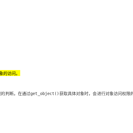
象的访问。
限的判断
。在通过
获取具体对象时，会进行
对象访问权限
get_object()