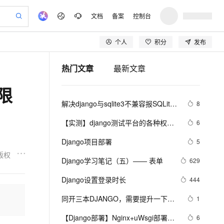
文档
备案
控制台
个人
积分
发布
验
作计划
器
AI 活动
专业服务
服务伙伴合作计划
开发者社区
加入我们
产品动态
服务平台百炼
5亿算力补贴
热门文章
最新文章
一站式生成采购清单，支持单品或批量购买
建企业门户网站
S产品伙伴计划（繁花）
峰会
平台百炼
造的大模型服务与应用开发平台
低成本、高性能的湖仓一体化架构
AI 生产力先锋
Al MaaS 服务伙伴赋能合作
域名
博文
Careers
大模型
新迁上云，5亿补贴
Qwen3.8-Max 模型上线
权限
开启高性价比 AI 编程新体验
、训练以及应用构建服务
以可视化方式快速构建移动和 PC 门户网站
先锋实践拓展 AI 生产力的边界
通过 SelectDB 实现湖仓对接和实时分析处理
享不停
计划
海大会
伙伴信用分合作计划
商标
问答
社会招聘
解决django与sqlite3不兼容报SQLite 
8
数据分析 Agent
SS
AI 剧本生成与动画创作
飞天发布时刻
Open Search 向量检索版支
划
备案
电子书
校园招聘
3.9.0 or later is required (found 
视频创作，一键激活电商全链路生产力
基于 Hologres 快速构建企业级数据分析 Agent
稳定、安全、高性价比、高性能的云存储服务
根据图文生成剧本，快速实现动画创作
所见，即是所愿
持视频检索 Pipeline 功能
更多支持
【实测】django测试平台的各种权限
6
3.8.2)错的问题
划
公司注册
镜像站
视频生成
语音识别与合成
管理设计解决方案！超干货！
y 平台，高效搭建 AI 应用
PolarDB
与 AI 智能体进行实时音视频通话
AI 实训营
应用身份服务 (IDaaS)
Django项目部署
5
合作伙伴培训与认证
划
上云迁移
站生成，高效打造优质广告素材
依托云原生高可用架构,实现Dify私有化部署
100%兼容MySQL、PostgreSQL，兼容Oracle，支持集中和分布式
从基础到进阶，Agent 创客手把手教你
OpenClaw 管理能力上线
构建支持视频理解的 AI 音视频实时通话应用
版权
lScope
我要反馈
e-1.1-T2V
Qwen3-TTS-Flash
Django学习笔记（五）—— 表单
629
查询合作伙伴
n Alibaba Cloud ISV 合作
代维服务
 PAI
从 HTTP 到 HTTPS，实现数据加密传输
基于 RAGFlow 构建私有知识问答应用
大模型
MaxCompute MaxFrame 提
畅细腻的高质量视频
离线语音合成大模型，多语言方言自适应，低延迟高稳定
创新加速
Django设置登录时长
ope
登录合作伙伴管理后台
444
我要建议
书部署至网站应用,建立加密连接
站，无忧落地极速上线
发、训练和推理服务
供自动弹性内存功能
零代码起步，开源 RAG 实现企业级智能搜索
安全
同开三本DJANGO，需要提升一下本
我要投诉
e-1.1-I2V
Cosyvoice-V3-Flash
1
火墙 WAF
上云场景组合购
Milvus 弹性伸缩功能新增节
伴
职工作的能力啦
漫剧创作，剧本、分镜、视频高效生成
式解决web应用核心安全痛点
覆盖90%+业务场景，专享组合折扣价
点支持范围
畅自然，细节丰富
高表现力语音合成大模型，语音克隆听感自然
VPN
【Django部署】Nginx+uWsgi部署
6