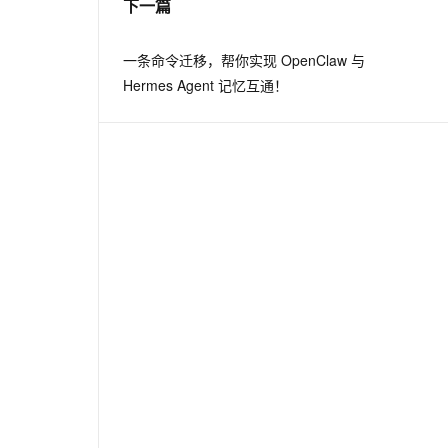
下一篇
PolarDB Agentic Database
从文本、图片、视频中提取结构化的属性信息
构建支持视频理解的 AI 音视频实时通话应用
发布
t.diy 一步搞定创意建站
构建大模型应用的安全防护体系
一条命令迁移，帮你实现 OpenClaw 与
秒悟 Meoo CLI 支持一键部
通过自然语言交互简化开发流程,全栈开发支持
通过阿里云安全产品对 AI 应用进行安全防护
Hermes Agent 记忆互通！
署项目至阿里云账号
Flink OSS 支持
AssumeRole 角色自定义
百炼 Qwen3.7-Flash 系列模
型发布
Qoder CN V1.7.0 发布
云安全中心 AI BAS 智能自动
化模拟渗透攻击产品发布
DataWorks ChatBI 会话支持
上传临时文件分析
MaxCompute SQL 支持脚本