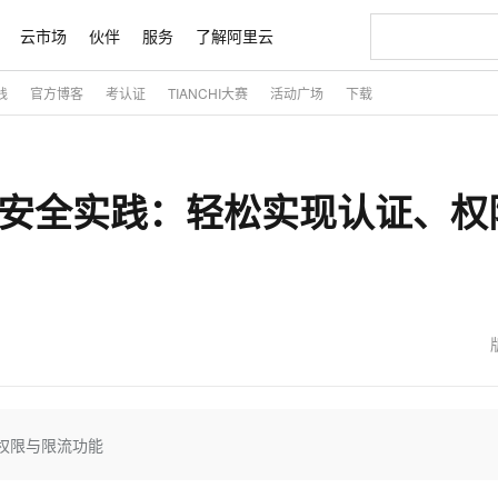
云市场
伙伴
服务
了解阿里云
践
官方博客
考认证
TIANCHI大赛
活动广场
下载
AI 特惠
数据与 API
成为产品伙伴
企业增值服务
最佳实践
价格计算器
AI 场景体
基础软件
产品伙伴合
阿里云认证
市场活动
配置报价
大模型
自助选配和估算价格
切皆有可能
即刻拥有 DeepSeek-R1 满血版
智启 AI 普惠权益
产品生态集成认证中心
企业支持计划
云上春晚
通义大模型
千问官方 MaaS 平台，为开发者和 Agent 而生，新用户赠送 1 亿 + tokens 额度
低代码高效构
AI Coding
阿里云Maa
2026 阿里云
大模型服务
为企业打
数据集
Windows
大模型认证
大模型
ework安全实践：轻松实现认证、
计算服务
值低价云产品抢先购
支持丰富的 MCP 服务供选择,全链路工具兼容
至高享 1亿+免费 tokens，加速 Al 应用落地
多元化、高性能、安全可靠的大模型服务
多种方案随心选，轻松解锁专属 DeepSeek
智能编程，一键
大模型推理
产品生态伙伴
专家技术服务
云上奥运之旅
弹性计算合作
阿里云中企出
手机三要素
宝塔 Linux
全部认证
价格优势
10分钟微调：让0.6B模型媲美235B模型
通义千问3 来了，0元即刻上手
阿里云 OPC 创新助力计划
函数计算 FC
快速构建企业级
AI 电商营销
对象存储 O
产品生态伙伴工作台
企业增值服务台
云栖战略参考
云存储合作计
云栖大会
身份实名认证
CentOS
训练营
推动算力普惠，释放技术红利
最高返9万
用1%尺寸在特定领域达到大模型90%以上效果
以 Kubernetes 为使用界面供给容器算力资源的云计算服务
至高 800 万免费Tokens
至高百万元 Token 补贴，加速一人公司成长
事件驱动的Serverless计算服务
从图文生成到
云上的中国
数据库合作计
活动全景
短信
Docker
图片和
宝小程序
多模态数据信息提取
Token Plan 模型订阅计划
边缘节点服务 ENS
快速部署 Dif
AI 广告创作
云原生数据库 
企业成长
NEW
信息公告
看见新力量
云网络合作计
OCR 文字识别
JAVA
服务
小程序
证享300元代金券
Qwen3.8-Max 首发尝鲜，限时加量 10 倍，夜间低至2折
场景化、广覆盖、易接入的边缘云计算服务
从文本、图片等多种模态中提取结构化的属性信息
图文、视频一
魔搭 Mode
Kimi-K3
HappyHors
NEW
loud
服务实践
官网公告
金融模力时刻
Salesforce O
版
发票查验
全能环境
数大模型
超强辅助，Bolt.diy 一步搞定创意建站
千问办公，限时限量积分加倍
日志服务 SLS
AI 建站
人工智能平台
NEW
作计划
Kimi 最新旗舰模型，长程编程与推理利器
让文字生成流
计划
创新中心
魔搭 ModelSc
健康状态
月之暗面的新模型，擅长代码与 Agent 能力
全托管，含MySQL、PostgreSQL、SQL Server、MariaDB多引擎
你的AI工作搭子，覆盖日常办公高频场景
提供一站式可观测性数据存储分析服务
通过自然语言交互简化开发流程,全栈开发支持
将 SSL 证
0 代码专业建
一站式AI开
客户案例
天气预报查询
操作系统
态合作计划
Deepseek-v4-pro
HappyHors
证、权限与限流功能
Compute
同享
万小智 AI 建站低至 15元/月
大数据开发治理平台 DataWorks
AI 短剧/漫剧
Web应用防
快递物流查询
WordPress
成为服务伙
高校合作
式云数据仓库
点，立即开启云上创新
送.CN域名，送备案服务码
一站式智能数据开发治理平台
AI助力短剧
专业稳定一站
态智能体模型
旗舰 MoE 大模型，百万上下文与顶尖推理能力
图生视频，流
Ubuntu