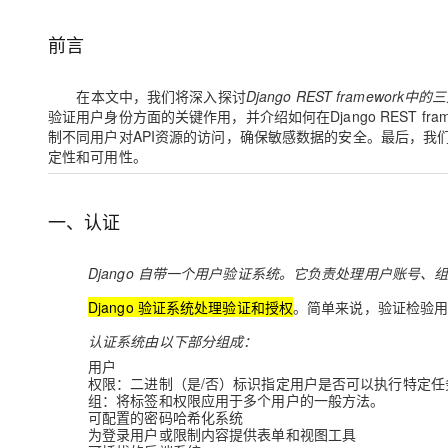
CDN
AI 产品 免费试用
网络
安全
云开发大赛
Qwen3-VL-Plus
Tableau 订阅
弹性内容分发服务加快向终
1亿+ 大模型 tokens 和 
前言
可观测
入门学习赛
中间件
AI空中课堂在线直播课
域名
140+云产品 免费试用
在本文中，我们将深入探讨
Django REST framewo
上云与迁云
产品新客免费试用，最长1
数据库
验证用户身份方面的关键作用，并介绍如何在Django REST f
生态解决方案
大模型服务
制不同用户对API资源的访问，确保敏感数据的安全。最后，我
企业出海
大模型ACA认证体验
大数据计算
定性和可用性。
助力企业全员 AI 认知与能
行业生态解决方案
千问AI平台-Token Plan
政企业务
媒体服务
开发者生态解决方案
一、认证
企业服务与云通信
千问AI平台-模型体验
AI 开发和 AI 应用解决
在线体验全尺寸、多种模态
域名与网站
Django 自带一个用户验证系统。它负责处理用户账号、组
Happy 系列大模型
终端用户计算
Django 验证系统处理验证和授权
。简单来说，
验证
检验
认证系统由以下部分组成：
Serverless
用户
权限
：二进制（是/否）标识指定用户是否可以执行特定任
开发工具
大模型解决方案
组
：将标签和权限应用于多个用户的一般方法。
可配置的密码哈希化系统
迁移与运维管理
为登录用户或限制内容提供表单和视图工具
快速部署 Dify，高效搭建 