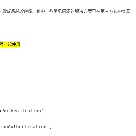
型
依托云原生高可用架构,实现Dify私有化部署
b 验证系统的特性
。其中一些常见问题的解决方案已在第三方包中实现。
用1%尺寸在特定领域达到大模型90%以上效果
一个 AI 助手
超强辅助，Bol
即刻拥有 DeepSeek-R1 满血版
在企业官网、通讯软件中为客户提供 AI 客服
多种方案随心选，轻松解锁专属 DeepSeek
限一起使用