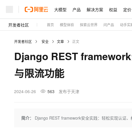
大模型
产品
解决方案
权益
定价
开发者社区
首页
模型体验
探索云世界
问产品
动手实
大模型
产品
解决方案
权益
定价
云市场
伙伴
服务
了解阿里云
精选产品
精选解决方案
普惠上云
产品定价
精选商城
成为销售伙伴
售前咨询
为什么选择阿里云
千问AI平台
开发者社区
安全
文章
正文
了解云产品的定价详情
云服务器 ECS
通义千问3 + MCP：一
普惠上云 官方力荐
分销伙伴
在线服务
网站建设
什么是云计算
Django REST fram
安全可靠、弹性可伸缩的云
云服务器38元/年起，超
咨询伙伴
多端小程序
技术领先
云上成本管理
售后服务
容器计算服务 ACS
官方推荐返现计划
大模型
精选产品
精选解决方案
Salesforce 国际版订阅
稳定可靠
与限流功能
管理和优化成本
推荐新用户得奖励，单订单
销售伙伴合作计划
自助服务
友盟天域
安全合规
人工智能与机器学习
AI
文本生成
负载均衡 SLB
10 分钟搭建微信、支付
云工开物
无影生态合作计划
在线服务
观测云
分析师报告
对云上流量进行按需分发的
高效部署网站，快速应用到
高校专属算力普惠，学生认
计算
互联网应用开发
2024-06-26
563
发布于天津
Qwen3.8-Max
HOT
Salesforce On Alibaba C
工单服务
Tuya 物联网平台阿里云
研究报告与白皮书
云数据库 RDS
Kimi K2，开源万亿参
Consulting Partner 合
大数据
容器
智能体时代全能旗舰模型
免费试用
短信专区
蓝凌 OA
AI 大模型销售与服务生
现代化应用
存储
天池大赛
Qwen3.7-Plus
简介：
Django REST framework安全实践：轻松实现认
云原生大数据计算服务 Max
解决方案免费试用 新老
电子合同
面向分析的企业级SaaS模
最高领取价值200元试用
能看、能想、能动手的多模
安全
网络与CDN
AI 算法大赛
畅捷通