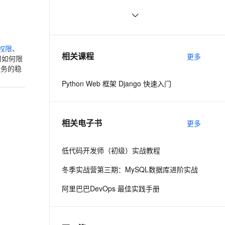
Django项目
云聚AI 严选权益
AI 原生数据库服务发布
SSL 证书
Python Web：Django、Flask和
8
2V
Fun-ASR
，一键激活高效办公新体验
全接入的云上超级电脑
精选AI产品，从模型到应用全链提效
Agent 数据网关
FastAPI框架对比
文戏情感细腻自然，动作戏激烈拳拳到肉，实现更强表演能力
支持中英文自由切换，具备更强的噪声鲁棒性
堡垒机
django如何连接sqlite数据库？
5
AI 用量加速计划
云原生数据库 PolarDB
防火墙
权限
、
、识别商机，让客服更高效、服务更出色。
django简介
新老同享，达量后返
Agentic Database 发布
2
相关课程
更多
习如何限
主机安全
应用
服务的稳
DataWorks 数据集成支持多
项数据源及数据同步能力
Python Web 框架 Django 快速入门
千问办公
NEW
AI 应用及服务市场
的智能体编程平台
一站式AI生产力平台
云备份新版控制台操作界面
上线
AI 应用
伶鹊
相关电子书
更多
企业级人与Agent协作平台，接入和调度多个数字员工
智能客服平台，对话机器人、对话分析、智能外呼
大模型
Milvus 单可用区升级同城容
灾产品化
大模型服务平台百炼 - 全妙
低代码开发师（初级）实战教程
自然语言处理
应用创作平台
多模态内容创作工具，已接入 DeepSeek
云防火墙支持基于 APP-ID
冬季实战营第三期：MySQL数据库进阶实战
数据标注
的策略管控
机器学习
阿里巴巴DevOps 最佳实践手册
云 Skills 门户商业化发布
息提取
与 AI 智能体进行实时音视频通话