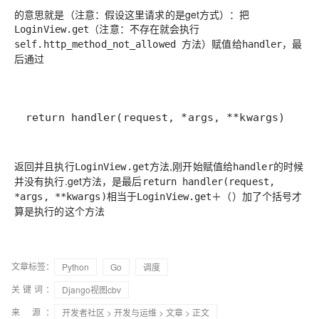
的意思就是（注意：假设这里请求的是get方式）：把
（注意：不存在就会执行
LoginView.get
方法）赋值给
，最
self.http_method_not_allowed
handler
后通过
return handler(request, *args, **kwargs)
返回并且执行
方法,刚开始赋值给
的时候
LoginView.get
handler
并没有执行.get方法，是最后
return handler(request,
相当于
加了个括号才
*args, **kwargs)
LoginView.get＋（）
算是执行的这个方法
文章标签：
Python
Go
调度
关键词：
Django视图cbv
来 源：
开发者社区
>
开发与运维
>
文章
> 正文