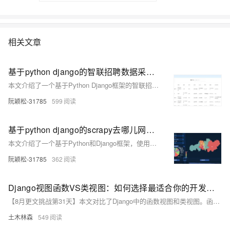
相关文章
基于python django的智联招聘数据采集与分析系统，有登录注册，可自主选择采集内容
本文介绍了一个基于Python Django框架的智联招聘数据采集与分析系统，该系统具备登录注册功能，允许用户自主选择采集内容，并通过对数据的分析和可视化展示，帮助企业和招聘者优化招聘策略。
阮颖松-31785
599
基于python django的scrapy去哪儿网数据采集与分析，包括登录注册和可视化大屏，有md5加密
本文介绍了一个基于Python和Django框架，使用Scrapy进行去哪儿网数据采集与分析的项目，包括实现登录注册功能、MD5加密以及通过可视化大屏展示分析结果的综合系统。
阮颖松-31785
362
Django视图函数VS类视图：如何选择最适合你的开发方式？
【8月更文挑战第31天】本文对比了Django中的函数视图和类视图。函数视图直接处理HTTP请求和响应，灵活且易于维护，适用于简单业务逻辑；类视图基于Python类，提供更丰富的功能和更高的灵活性，适合处理复杂业务逻辑。选择哪种视图取决于具体需求，合理使用两者可帮助你构建高效且易维护的Django应用。
土木林森
549