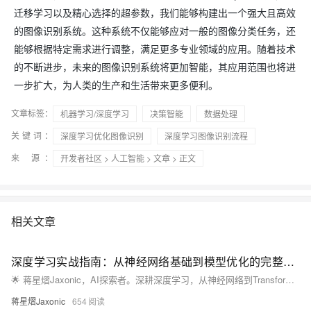
迁移学习以及精心选择的超参数，我们能够构建出一个强大且高效
的图像识别系统。这种系统不仅能够应对一般的图像分类任务，还
能够根据特定需求进行调整，满足更多专业领域的应用。随着技术
的不断进步，未来的图像识别系统将更加智能，其应用范围也将进
一步扩大，为人类的生产和生活带来更多便利。
文章标签：
机器学习/深度学习
决策智能
数据处理
关键词：
深度学习优化图像识别
深度学习图像识别流程
来 源：
开发者社区
>
人工智能
>
文章
> 正文
相关文章
深度学习实战指南：从神经网络基础到模型优化的完整攻略
🌟 蒋星熠Jaxonic，AI探索者。深耕深度学习，从神经网络到Transformer，用代码践行智能革命。分享实战经验，助你构建CV、NLP模型，共赴二进制星辰大海。
蒋星熠Jaxonic
654