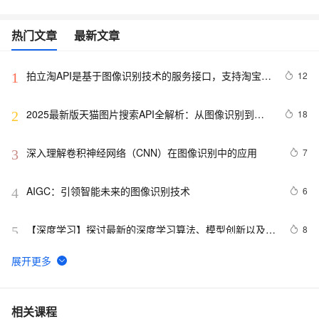
热门文章
最新文章
拍立淘API是基于图像识别技术的服务接口，支持淘宝、
12
1
1688和义乌购平台。
2025最新版天猫图片搜索API全解析：从图像识别到商
18
2
品匹配实战
深入理解卷积神经网络（CNN）在图像识别中的应用
7
3
AIGC：引领智能未来的图像识别技术
6
4
【深度学习】探讨最新的深度学习算法、模型创新以及在
8
5
图像识别、自然语言处理等领域的应用进展
【计算机视觉+CNN】keras+ResNet残差网络实现图像识
7
6
别分类实战（附源码和数据集 超详细）
植物病害识别系统Python+卷积神经网络算法+图像识别
3
7
相关课程