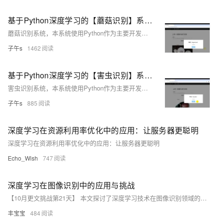
基于Python深度学习的【蘑菇识别】系统~卷积神经网络+TensorFlow+图像识别+人工智能
蘑菇识别系统，本系统使用Python作为主要开发语言，基于TensorFlow搭建卷积神经网络算法，并收集了9种常见的蘑菇种类数据集【"香菇（Agaricus）", "毒鹅膏菌（Amanita）", "牛肝菌（Boletus）", "网状菌（Cortinarius）", "毒镰孢（Entoloma）", "湿孢菌（Hygrocybe）", "乳菇（Lactarius）", "红菇（Russula）", "松茸（Suillus）"】 再使用通过搭建的算法模型对数据集进行训练得到一个识别精度较高的模型，然后保存为为本地h5格式文件。最后使用Django框架搭建了一个Web网页平台可视化操作界面，
子午s
1462
基于Python深度学习的【害虫识别】系统~卷积神经网络+TensorFlow+图像识别+人工智能
害虫识别系统，本系统使用Python作为主要开发语言，基于TensorFlow搭建卷积神经网络算法，并收集了12种常见的害虫种类数据集【"蚂蚁（ants）", "蜜蜂（bees）", "甲虫（beetle）", "毛虫（catterpillar）", "蚯蚓（earthworms）", "蜚蠊（earwig）", "蚱蜢（grasshopper）", "飞蛾（moth）", "鼻涕虫（slug）", "蜗牛（snail）", "黄蜂（wasp）", "象鼻虫（weevil）"】 再使用通过搭建的算法模型对数据集进行训练得到一个识别精度较高的模型，然后保存为为本地h5格式文件。最后使用Djan
子午s
885
深度学习在资源利用率优化中的应用：让服务器更聪明
深度学习在资源利用率优化中的应用：让服务器更聪明
Echo_Wish
747
深度学习在图像识别中的应用与挑战
【10月更文挑战第21天】 本文探讨了深度学习技术在图像识别领域的应用，并分析了当前面临的主要挑战。通过研究卷积神经网络（CNN）的结构和原理，本文展示了深度学习如何提高图像识别的准确性和效率。同时，本文也讨论了数据不平衡、过拟合、计算资源限制等问题，并提出了相应的解决策略。
丰宝宝
484