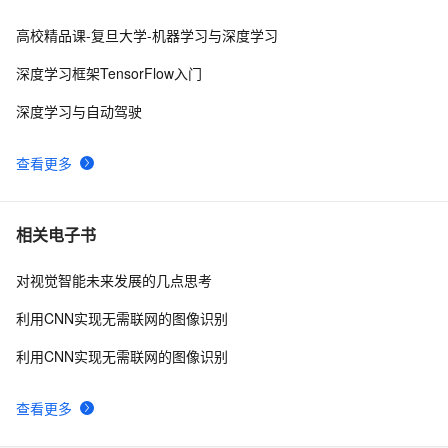
+人工智能项目+深度学习项目+计算机课设项目+Django
网页界面
高校精品课-复旦大学-机器学习与深度学习
阿里云视觉智能开放平台能力上新！欢迎免费体验！
8
8
深度学习框架TensorFlow入门
京东拍立淘图片搜索 API 接入实践：从图像识别到商品
15
9
深度学习与自动驾驶
匹配的技术实现
GitHub 首个开源图像识别系统又在搞事情！下
8
10
查看更多
相关电子书
对视觉智能未来发展的几点思考
利⽤CNN实现⽆需联⽹的图像识别
利用CNN实现无需联网的图像识别
查看更多