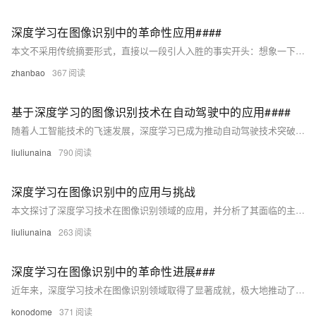
深度学习在图像识别中的革命性应用####
本文不采用传统摘要形式，直接以一段引人入胜的事实开头：想象一下，一台机器能够比人类更快速、更准确地识别出图片中的对象，这不再是科幻电影的情节，而是深度学习技术在图像识别领域带来的现实变革。通过构建复杂的神经网络模型，特别是卷积神经网络（CNN），计算机能够从海量数据中学习到丰富的视觉特征，从而实现对图像内容的高效理解和分类。本文将深入探讨深度学习如何改变图像识别的游戏规则，以及这一技术背后的原理、关键挑战与未来趋势。 ####
zhanbao
367
基于深度学习的图像识别技术在自动驾驶中的应用####
随着人工智能技术的飞速发展，深度学习已成为推动自动驾驶技术突破的关键力量之一。本文深入探讨了深度学习算法，特别是卷积神经网络（CNN）在图像识别领域的创新应用，以及这些技术如何被集成到自动驾驶汽车的视觉系统中，实现对复杂道路环境的实时感知与理解，从而提升驾驶的安全性和效率。通过分析当前技术的最前沿进展、面临的挑战及未来趋势，本文旨在为读者提供一个全面而深入的视角，理解深度学习如何塑造自动驾驶的未来。 ####
liuliunaina
790
深度学习在图像识别中的应用与挑战
本文探讨了深度学习技术在图像识别领域的应用，并分析了其面临的主要挑战。通过综述深度学习模型的基本原理、图像识别任务的特点以及当前的研究进展，本文旨在为读者提供一个关于深度学习在图像识别中应用的全面视角。
liuliunaina
263
深度学习在图像识别中的革命性进展###
近年来，深度学习技术在图像识别领域取得了显著成就，极大地推动了人工智能的发展。本文探讨了深度学习模型如何通过模拟人类视觉系统来提高图像识别的准确性和效率，并分析了几种主流的深度学习架构及其在实际应用中的表现。此外，还讨论了当前面临的挑战及未来可能的发展方向。 ###
konodome
371