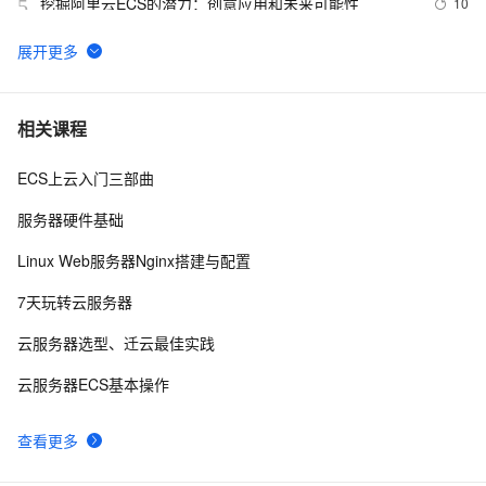
挖掘阿里云ECS的潜力：创意应用和未来可能性
10
5
阿里云2核4G配置服务器可选实例及收费价格参考
5
6
卖爆了！阿里云99元服务器新老用户同享，续费不涨
10
7
相关课程
价！
ECS上云入门三部曲
百度搜索：蓝易云 ，Linux Debian11服务器安装SSH，
6
8
创建新用户并允许SSH远程登录，及SSH安全登录配置！
服务器硬件基础
Android Socket与服务器通信通用Demo
5
9
Linux Web服务器Nginx搭建与配置
 使用阿里云服务器ESC部署Flask项目，完成个人开发
6
10
7天玩转云服务器
WebGIS系统的公网发布
云服务器选型、迁云最佳实践
云服务器ECS基本操作
查看更多