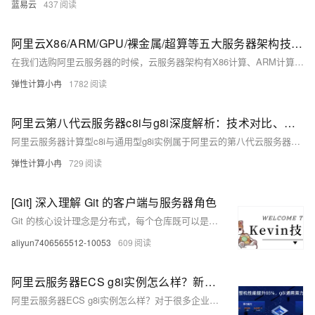
蓝易云
437
阿里云X86/ARM/GPU/裸金属/超算等五大服务器架构技术特点、场景适配与选型策略
在我们选购阿里云服务器的时候，云服务器架构有X86计算、ARM计算、GPU/FPGA/ASIC、弹性裸金属服务器、高性能计算可选，有的用户并不清楚他们之间有何区别。本文将深入解析这些架构的特点、优势及适用场景，帮助用户更好地根据实际需求做出选择。
弹性计算小冉
1782
阿里云第八代云服务器c8i与g8i深度解析：技术对比、场景适配与选购指南
阿里云服务器计算型c8i与通用型g8i实例属于阿里云的第八代云服务器实例规格，是除了计算型c7与c8y和通用型g7与g8y之外同样深受用户喜欢的云服务器实例规格。本文将详细解析计算型c8i与通用型g8i实例的技术特性、适用场景、性能优势，以及最新的活动价格情况，并为用户提供购买建议。
弹性计算小冉
729
[Git] 深入理解 Git 的客户端与服务器角色
Git 的核心设计理念是分布式，每个仓库既可以是客户端也可以是服务器。通过 GitHub 远程仓库和本地仓库的协作，Git 实现了高效的版本管理和代码协作。GitHub 作为远程裸仓库，存储项目的完整版本历史并支持多客户端协作；本地仓库则通过 `.git` 文件夹独立管理版本历史，可在离线状态下进行提交、回滚等操作，并通过 `git pull` 和 `git push` 与远程仓库同步。这种分布式特性使得 Git 在代码协作中具备强大的灵活性和可靠性。
aliyun7406565512-10053
609
阿里云服务器ECS g8i实例怎么样？新一代g8i实例技术特性与场景应用解析
阿里云服务器ECS g8i实例怎么样？对于很多企业用户说，云服务器的性能、安全性和AI能力是用户非常关注的。无论是处理大规模数据、运行复杂算法，还是保障业务应用的安全，都需要云服务器具备卓越的性能和强大的功能。阿里云推出的第八代云服务器ECS g8i实例，凭借其卓越的性能、增强的AI能力和全面的安全防护，成为了市场关注的焦点。本文将为大家解析ECS g8i实例的技术特性、产品优势、适用场景及与同类产品的对比，同时介绍其收费标准和活动价格，以供大家了解和选择。