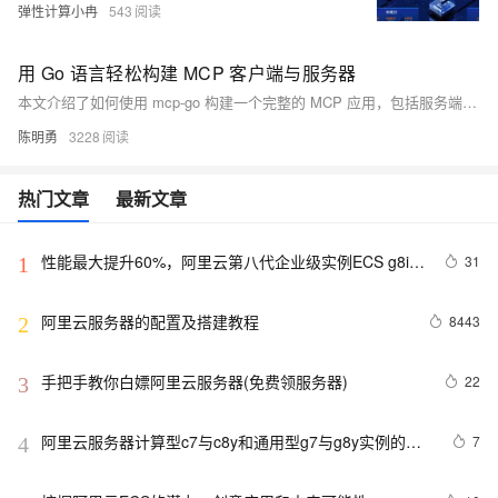
弹性计算小冉
543
用 Go 语言轻松构建 MCP 客户端与服务器
本文介绍了如何使用 mcp-go 构建一个完整的 MCP 应用，包括服务端和客户端两部分。 - 服务端支持注册工具（Tool）、资源（Resource）和提示词（Prompt），并可通过 stdio 或 sse 模式对外提供服务； - 客户端通过 stdio 连接服务器，支持初始化、列出服务内容、调用远程工具等操作。
陈明勇
3228
热门文章
最新文章
性能最大提升60%，阿里云第八代企业级实例ECS g8i正
31
1
式上线
阿里云服务器的配置及搭建教程
8443
2
手把手教你白嫖阿里云服务器(免费领服务器)
22
3
阿里云服务器计算型c7与c8y和通用型g7与g8y实例的区
7
4
别与选择参考