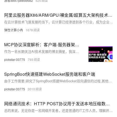
游客xbol7peeob6b2
525
阿里云服务器X86/ARM/GPU/裸金属/超算五大架构技术特点、场景适配参考
在云计算技术飞速发展的当下，云计算已经渗透到各个行业，成为企业数字化转型的关键驱动力。选择合适的云服务器架构对于提升业务效率、降低成本至关重要。阿里云提供了多样化的云服务器架构选择，包括X86计算、ARM计算、GPU/FPGA/ASIC、弹性裸金属服务器以及高性能计算等。本文将深入解析这些架构的特点、优势及适用场景，以供大家了解和选择参考。
弹性计算小冉
1678
MCP协议深度解析：客户端-服务器架构的技术创新
作为一名长期关注AI技术发展的博主摘星，我深刻感受到了MCP（Model Context Protocol）协议在AI生态系统中的革命性意义。MCP协议作为Anthropic公司推出的开放标准，正在重新定义AI应用与外部系统的交互方式，其基于JSON-RPC 2.0的通信机制为构建可扩展、安全的AI应用提供了坚实的技术基础。在深入研究MCP协议规范的过程中，我发现这一协议不仅解决了传统AI应用在资源访问、工具调用和上下文管理方面的痛点，更通过其独特的三大核心概念——资源（Resources）、工具（Tools）、提示词（Prompts）——构建了一个完整的AI应用生态系统。MCP协议的客户端-
pickstar-33775
793
SpringBoot快速搭建WebSocket服务端和客户端
由于工作需要,研究了SpringBoot搭建WebSocket双向通信的过程,其他的教程看了许多,感觉讲得太复杂,很容易弄乱,这里我只展示快速搭建过程。
pickstar-33775
3010
网络通讯技术：HTTP POST协议用于发送本地压缩数据到服务器的方案。
总的来说，无论你是一名网络开发者，还是普通的IT工作人员，理解并掌握POST方法的运用是非常有价值的。它就像一艘快速，稳定，安全的大船，始终为我们在网络海洋中的冒险提供了可靠的支持。