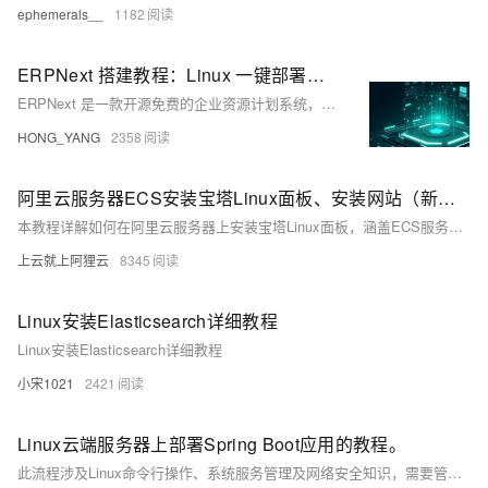
ephemerals__
1182
ERPNext 搭建教程：Linux 一键部署与维护
ERPNext 是一款开源免费的企业资源计划系统，适用于中小企业信息化管理。基于 Python 和 Frappe 框架开发，支持财务、销售、人力、库存等模块，具备高度可定制性。本文介绍如何通过 Websoft9 在 Linux 下快速部署 ERPNext，并提供环境配置、系统维护等实用建议，适合开发者和企业用户快速上手。
HONG_YANG
2358
阿里云服务器ECS安装宝塔Linux面板、安装网站（新手图文教程）
本教程详解如何在阿里云服务器上安装宝塔Linux面板，涵盖ECS服务器手动安装步骤，包括系统准备、远程连接、安装命令执行、端口开放及LNMP环境部署，手把手引导用户快速搭建网站环境。
上云就上阿狸云
8345
Linux安装Elasticsearch详细教程
Linux安装Elasticsearch详细教程
小宋1021
2421
Linux云端服务器上部署Spring Boot应用的教程。
此流程涉及Linux命令行操作、系统服务管理及网络安全知识，需要管理员权限以进行配置和服务管理。务必在一个测试环境中验证所有步骤，确保一切配置正确无误后，再将应用部署到生产环境中。也可以使用如Ansible、Chef等配置管理工具来自动化部署过程，提升效率和可靠性。