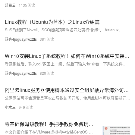
蓝易云
1135
Linux教程（Ubuntu为蓝本）之Linux介绍篇
SuSE嫁到了Novell，SCO继续顶着骂名四处强行“化缘”， Asianux， MandrakeSoft也在五年中首次宣布季度赢利。3月，SGI宣布成功实现了Linux操作系统支持256个Itanium 2处理器。[1-2]
游客4jqguaynwz2fs
381
Win10安装Linux子系统教程！如何在Win10系统中安装Ubuntu！
登录系统后，输入cd /返回上一级，然后再输入“ls”查看一下系统文件目录，看看对不对！
游客4jqguaynwz2fs
820
阿里云linux服务器使用脚本通过安全组屏蔽异常海外访问ip
公网网站可能会遭受黑客攻击导致访问异常，使用此脚本可以屏蔽掉异常IP 恢复访问。也可自行设置定时任务定期检测屏蔽。
小木三
949
零基础保姆级教程！手把手教你免费玩转Linux CentOS安装+学习环境搭建（附避坑指南）
本文详细介绍了在VMware虚拟机中安装CentOS 6.8的全过程。首先，需确保已安装VMware并开启V-CPU虚拟化功能，可通过BIOS设置或使用LeoMoon CPU-V工具检测。接着，下载CentOS镜像文件，并在VMware中新建虚拟机，配置CPU、内存、硬盘等参数。最后，加载ISO镜像启动虚拟机，按照提示完成CentOS的安装，包括语言、键盘、存储方式、地区、密码设置及硬盘分区等步骤。安装完成后，以root用户登录即可进入系统桌面，开始学习Linux命令和操作。