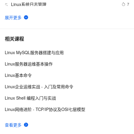
Linux系统日志管理
7
5
VMware安装Linux第一天
652
6
linux DHCP
5
7
相关课程
Linux MySQL服务器搭建与应用
Linux系统命令归纳
7
8
Linux服务器运维基本操作
Damn Vulnerable Linux
9
9
Linux基本命令
每日一个计算机小知识：Linux
7
10
Linux企业运维实战 - 入门及常用命令
Linux Shell 编程入门与实战
Linux网络进阶 - TCP/IP协议及OSI七层模型
查看更多