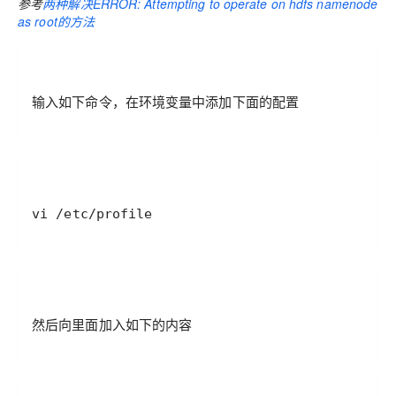
参考
两种解决ERROR: Attempting to operate on hdfs namenode
as root的方法