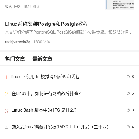
极客小俊
1534
Linux系统安装Postgre和Postgis教程
本文详细介绍了PostgreSQL/PostGIS的卸载与安装步骤。卸载部分涵盖Docker、Yum/RPM及源码编译安装的清理方法，包括停止服务、删除容器/包、清理残留文件和环境变量等操作，并强调卸载前需备份数据库数据。安装部分提供在线yum安装和离线源码编译两种方式，前者简单快捷，后者需准备依赖（如gcc、readline-devel等）、创建用户组、初始化数据库及配置访问规则。每步均附带命令示例，确保操作清晰明确。
rnchjvmwxlo3q
1830
热门文章
最新文章
linux 下使用 tc 模拟网络延迟和丢包
8
1
在Linux中，如何进行网络故障排查？ 
5
2
Linux Bash 脚本中的 IFS 是什么？
8
3
嵌入式linux/鸿蒙开发板(IMX6ULL）开发（三十四）
4
4
Linux系统对中断的处理（下）