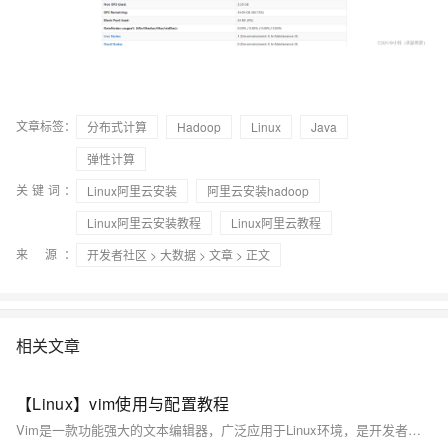
文章标签：
分布式计算
Hadoop
Linux
Java
弹性计算
关键词：
Linux阿里云安装
阿里云安装hadoop
Linux阿里云安装教程
Linux阿里云教程
来 源：
开发者社区
>
大数据
>
文章
> 正文
相关文章
【Linux】vim使用与配置教程
Vim是一款功能强大的文本编辑器，广泛应用于Linux环境，是开发者和系统管理员的必备工具。本文介绍了Vim的基本操作与简单配置，涵盖命令模式、插入模式和底行模式的使用方法，以及光标定位、复制粘贴、搜索替换等常用技巧。同时，文章还提供了实用的分屏操作和代码注释方法，并分享了通过`.vimrc`文件进行个性化配置（如显示行号、语法高亮、自动缩进等）的技巧，帮助用户提升文本编辑效率。掌握这些内容，能让Vim更好地服务于日常工作与开发需求。