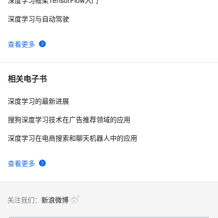
深度学习框架TensorFlow入门
使用PyTorch解决多分类问题：构建、训练和评估深度学
6
9
深度学习与自动驾驶
习模型
基于tensorflow深度学习的猫狗分类识别
4
10
查看更多
相关电子书
深度学习的最新进展
搜狗深度学习技术在广告推荐领域的应用
深度学习在电商搜索和聊天机器人中的应用
查看更多
关注我们：
新浪微博