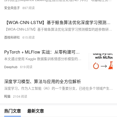
安全风信子
897
【WOA-CNN-LSTM】基于鲸鱼算法优化深度学习预测模型的超参数研究（Matlab代码实现）
【WOA-CNN-LSTM】基于鲸鱼算法优化深度学习预测模型的超参数研究（Matlab代码实现）
荔枝科研社
615
PyTorch + MLFlow 实战：从零构建可追踪的深度学习模型训练系统
本文通过使用 Kaggle 数据集训练情感分析模型的实例，详细演示了如何将 PyTorch 与 MLFlow 进行深度集成，实现完整的实验跟踪、模型记录和结果可复现性管理。文章将系统性地介绍训练代码的核心组件，展示指标和工件的记录方法，并提供 MLFlow UI 的详细界面截图。
Deephub
619
深度学习模型、算法与应用的全方位解析
深度学习，作为人工智能（AI）的一个重要分支，已经在多个领域产生了革命性的影响。从图像识别到自然语言处理，从语音识别到自动驾驶，深度学习无处不在。本篇博客将深入探讨深度学习的模型、算法及其在各个领域的应用。
盹猫
2104
热门文章
最新文章