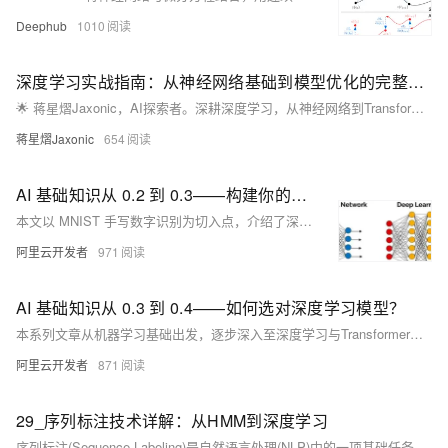
Deephub
1010
深度学习实战指南：从神经网络基础到模型优化的完整攻略
🌟 蒋星熠Jaxonic，AI探索者。深耕深度学习，从神经网络到Transformer，用代码践行智能革命。分享实战经验，助你构建CV、NLP模型，共赴二进制星辰大海。
蒋星熠Jaxonic
654
AI 基础知识从 0.2 到 0.3——构建你的第一个深度学习模型
本文以 MNIST 手写数字识别为切入点，介绍了深度学习的基本原理与实现流程，帮助读者建立起对神经网络建模过程的系统性理解。
阿里云开发者
971
AI 基础知识从 0.3 到 0.4——如何选对深度学习模型？
本系列文章从机器学习基础出发，逐步深入至深度学习与Transformer模型，探讨AI关键技术原理及应用。内容涵盖模型架构解析、典型模型对比、预训练与微调策略，并结合Hugging Face平台进行实战演示，适合初学者与开发者系统学习AI核心知识。
阿里云开发者
871
29_序列标注技术详解：从HMM到深度学习
序列标注(Sequence Labeling)是自然语言处理(NLP)中的一项基础任务，其目标是为序列中的每个元素分配一个标签。在NLP领域，序列标注技术广泛应用于分词、词性标注、命名实体识别、情感分析等任务。