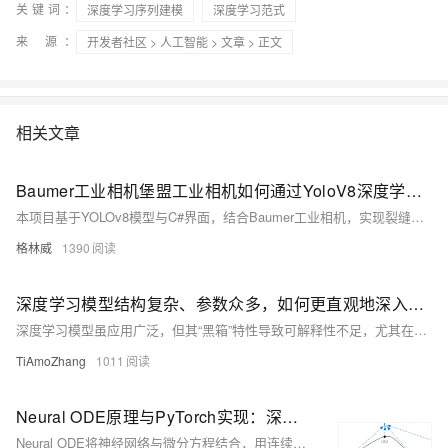
关键词：
深度学习序列建模
深度学习范式
来 源：
开发者社区
>
人工智能
>
文章
> 正文
相关文章
Baumer工业相机堡盟工业相机如何通过YoloV8深度学习模型实现裂缝的检测识别（C#代码UI界面版）
本项目基于YOLOv8模型与C#界面，结合Baumer工业相机，实现裂缝的高效检测识别。支持图像、视频及摄像头输入，具备高精度与实时性，适用于桥梁、路面、隧道等多种工业场景。
格林威
1390
深度学习模型结构复杂、参数众多，如何更直观地深入理解你的模型？
深度学习模型虽应用广泛，但其“黑箱”特性导致可解释性不足，尤其在金融、医疗等敏感领域，模型决策逻辑的透明性至关重要。本文聚焦深度学习可解释性中的可视化分析，介绍模型结构、特征、参数及输入激活的可视化方法，帮助理解模型行为、提升透明度，并推动其在关键领域的安全应用。
TiAmoZhang
1011
Neural ODE原理与PyTorch实现：深度学习模型的自适应深度调节
Neural ODE将神经网络与微分方程结合，用连续思维建模数据演化，突破传统离散层的限制，实现自适应深度与高效连续学习。