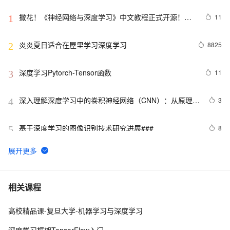
撒花！《神经网络与深度学习》中文教程正式开源！全
11
1
书 pdf、ppt 和代码一同放出
炎炎夏日适合在屋里学习深度学习
8825
2
深度学习Pytorch-Tensor函数
11
3
深入理解深度学习中的卷积神经网络（CNN）：从原理到
3
4
实践
基于深度学习的图像识别技术研究进展### 
8
5
 深度学习中的图像风格迁移技术探析
10
6
Python深度学习面试：CNN、RNN与Transformer详解
12
7
相关课程
高校精品课-复旦大学-机器学习与深度学习
基于Pytorch的深度学习模型保存和加载方式
8
8