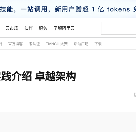
云市场
伙伴
服务
了解阿里云
践
官方博客
考认证
TIANCHI大赛
活动广场
下载
AI 特惠
数据与 API
成为产品伙伴
企业增值服务
最佳实践
价格计算器
AI 场景体
基础软件
产品伙伴合
阿里云认证
市场活动
配置报价
大模型
自助选配和估算价格
新方式
睿译宝，AI翻译排版一步到位
智启 AI 普惠权益
产品生态集成认证中心
企业支持计划
云上春晚
域名与网站
千问官方 MaaS 平台，为开发者和 Agent 而生，新用户赠送 1 亿 + tokens 额度
Qwen Aud
AI Coding
阿里云Maa
2026 阿里云
云服务器 E
为企业打
数据集
Windows
大模型认证
模型
NEW
NEW
实践介绍 卓越架构
交付可用成果
值低价云产品抢先购
上传文档即自动完成翻译和格式还原
至高享 1亿+免费 tokens，加速 Al 应用落地
提供智能易用的域名与建站服务
智能编程，一键
安全可靠、
产品生态伙伴
专家技术服务
云上奥运之旅
弹性计算合作
阿里云中企出
手机三要素
宝塔 Linux
全部认证
价格优势
有专属领域专家
GLM-5.2：长任务时代开源旗舰模型
阿里云 OPC 创新助力计划
千问大模型
即刻拥有 DeepS
AI 电商营销
对象存储 O
大模型
产品生态伙伴工作台
企业增值服务台
云栖战略参考
云存储合作计
云栖大会
身份实名认证
CentOS
训练营
推动算力普惠，释放技术红利
最高返9万
多领域专家智能体,一键组建 AI 虚拟交付团队
快速构建应用程序和网站，即刻迈出上云第一步
至高百万元 Token 补贴，加速一人公司成长
多元化、高性能、安全可靠的大模型服务
真正可用的 1M 上下文,一次完成代码全链路开发
轻松解锁专属 Dee
从图文生成到
云上的中国
数据库合作计
活动全景
短信
Docker
图片和
站式影视创作平台
Hermes Agent，打造自进化智能体
Token Plan 模型订阅计划
数字证书管理服务（原SSL证书）
5 分钟轻松部署
AI 广告创作
无影云电脑
企业成长
NEW
信息公告
看见新力量
云网络合作计
OCR 文字识别
JAVA
证享300元代金券
可视化编排打通从文字构思到成片全链路闭环
全托管，含MySQL、PostgreSQL、SQL Server、MariaDB多引擎
自主进化，持久记忆，越用越聪明
Qwen3.8-Max 首发尝鲜，限时加量 10 倍，夜间低至2折
实现全站HTTPS，呈现可信的WEB访问
图文、视频一
随时随地安
魔搭 Mode
Kimi-K3
HappyHors
NEW
loud
服务实践
官网公告
金融模力时刻
Salesforce O
版
发票查验
全能环境
Claude Code + GStack 打造工程团队
千问办公，限时限量积分加倍
Qoder
低代码高效构
AI 建站
短信服务
型
NEW
作计划
Kimi 最新旗舰模型，长程编程与推理利器
让文字生成流
计划
创新中心
魔搭 ModelSc
健康状态
理服务
让AI从“聊天伙伴”进化为能干活的“数字员工”
安装技能 GStack，拥有专属 AI 工程团队
你的AI工作搭子，覆盖日常办公高频场景
面向真实软件的智能体编程平台
0 代码专业建
客户案例
天气预报查询
操作系统
态合作计划