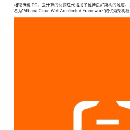
存储
天池大赛
Qwen3.7-Plus
云解析DNS
解决方案免费试用 新老
相较传统IDC，云计算的快速迭代增加了维持良好架构的难度
电子合同
名为"Alibaba Cloud Well-Architected Framewor
最高领取价值200元试用
能看、能想、能动手的多模
安全
网络与CDN
AI 算法大赛
畅捷通
大数据开发治理平台 Data
AI 产品 免费试用
网络
安全
云开发大赛
Qwen3-VL-Plus
Tableau 订阅
1亿+ 大模型 tokens 和 
可观测
入门学习赛
中间件
AI空中课堂在线直播课
云防火墙
140+云产品 免费试用
上云与迁云
云原生的云上边界网络安全
产品新客免费试用，最长1
数据库
生态解决方案
大模型服务
企业出海
大模型ACA认证体验
大数据计算
助力企业全员 AI 认知与能
行业生态解决方案
千问AI平台-Token Plan
政企业务
媒体服务
开发者生态解决方案
企业服务与云通信
千问AI平台-模型体验
AI 开发和 AI 应用解决
在线体验全尺寸、多种模态
域名与网站
Happy 系列大模型
终端用户计算
Serverless
开发工具