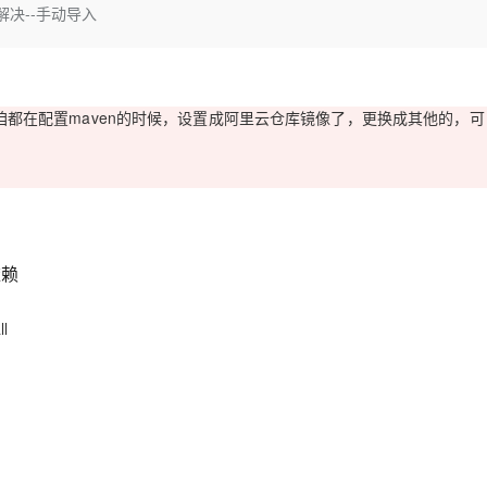
Deepseek-v4-pro
HappyHors
，解决--手动导入
同享
万小智 AI 建站低至 15元/月
Qoder CN
AI 短剧/漫剧
云原生数据库 
快递物流查询
WordPress
成为服务伙
高校合作
点，立即开启云上创新
覆盖公网/内网、递归/权威、移动APP等全场景解析服务
送.CN域名，送备案服务码
基于千问大模型等，支持代码智能生成、研发智能问答
AI助力短剧
态智能体模型
旗舰 MoE 大模型，百万上下文与顶尖推理能力
图生视频，流
Ubuntu
服务生态伙伴
云工开物
企业应用
Works
Night Plan 支持 Qwen 3.8-Max
云原生大数据计算服务 MaxCompute
AI 办公
容器服务 Kub
NEW
GLM-5.2
Wan2.7-T
Red Hat
30+ 款产品免费体验
Data Agent 驱动的一站式 Data+AI 开发治理平台
夜间 5 折，Qwen/Meoo/TokenPlan 客户专享
面向分析的企业级SaaS模式云数据仓库
AI智能应用
提供一站式管
科研合作
都在配置maven的时候，设置成阿里云仓库镜像了，更换成其他的，可
视觉 Coding、空间感知、多模态思考等全面升级
1M上下文，专为长程任务能力而生
ERP
堂（旗舰版）
SUSE
智能客服
CRM
防护产品
2个月
自动承接线索
建站小程序
OA 办公系统
AI 应用构建
大模型原生
力提升
财税管理
模板建站
Qoder
大模型服务平台百炼-应用模版
HOT
NEW
依赖
面向真实软件
个人版上线、团队版降价；千问3.8-Max首发发尝鲜
丰富多元化的应用模版和解决方案
400电话
定制建站
万有无界
大模型服务平台百炼-智能体
方案
广告营销
模板小程序
l
的模型效果
灵活可视化地构建企业级 Agent
定制小程序
秒悟
人工智能平台 PAI
APP 开发
云端极速 AI 
新一代 AI 视频生成模型，深度适配广告营销等场景
AI Native 的算法工程平台，一站式完成建模、训练、推理服务部署
建站系统