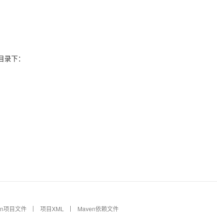
AI 应用
10分钟微调：让0.6B模型媲美235B模
多模态数据信
型
依托云原生高可用架构,实现Dify私有化部署
用1%尺寸在特定领域达到大模型90%以上效果
一个 AI 助手
超强辅助，Bol
目录下：
即刻拥有 DeepSeek-R1 满血版
在企业官网、通讯软件中为客户提供 AI 客服
多种方案随心选，轻松解锁专属 DeepSeek
en项目文件
项目XML
Maven依赖文件