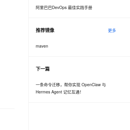
阿里巴巴DevOps 最佳实践手册
息提取
与 AI 智能体进行实时音视频通话
从文本、图片、视频中提取结构化的属性信息
构建支持视频理解的 AI 音视频实时通话应用
推荐镜像
更多
t.diy 一步搞定创意建站
构建大模型应用的安全防护体系
通过自然语言交互简化开发流程,全栈开发支持
通过阿里云安全产品对 AI 应用进行安全防护
maven
下一篇
一条命令迁移，帮你实现 OpenClaw 与
Hermes Agent 记忆互通！