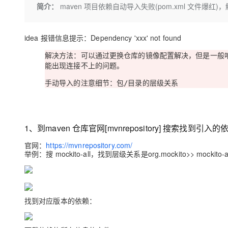
存储
天池大赛
Qwen3.7-Plus
简介：
maven 项目依赖自动导入失败(pom.xml 文件爆红)
云解析DNS
解决方案免费试用 新老
电子合同
最高领取价值200元试用
能看、能想、能动手的多模
安全
网络与CDN
AI 算法大赛
畅捷通
idea 报错信息提示
：Dependency 'xxx' not found
大数据开发治理平台 Data
AI 产品 免费试用
网络
安全
云开发大赛
Qwen3-VL-Plus
Tableau 订阅
1亿+ 大模型 tokens 和 
解决方法
：可以通过更换仓库的镜像配置解决，但是一般咱
可观测
入门学习赛
中间件
AI空中课堂在线直播课
能出现连接不上的问题。
云防火墙
140+云产品 免费试用
上云与迁云
云原生的云上边界网络安全
产品新客免费试用，最长1
手动导入的注意细节
：
数据库
包/目录的层级关系
生态解决方案
大模型服务
企业出海
大模型ACA认证体验
大数据计算
助力企业全员 AI 认知与能
行业生态解决方案
千问AI平台-Token Plan
政企业务
媒体服务
1、到maven 仓库官网[mvnrepository] 搜索找到引入的
开发者生态解决方案
官网：
https://mvnrepository.com/
企业服务与云通信
千问AI平台-模型体验
AI 开发和 AI 应用解决
举例：搜 mockito-all，找到层级关系是org.mockito>> mockito-al
在线体验全尺寸、多种模态
域名与网站
Happy 系列大模型
终端用户计算
找到对应版本的依赖：
Serverless
开发工具