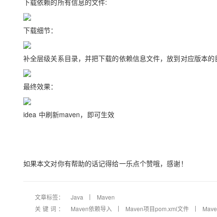
下载依赖的所有信息的文件:
大模型解决方案
迁移与运维管理
快速部署 Dify，高效搭建 
下载细节：
专有云
10 分钟在聊天系统中增加
补全层级关系目录，并把下载的依赖信息文件，放到对应版本的
最终效果：
idea 中刷新maven，即可生效
如果本文对你有帮助的话记得给一乐点个赞哦，感谢！
文章标签：
Java
Maven
关键词：
Maven依赖导入
Maven项目pom.xml文件
Mav