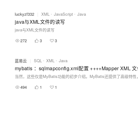
luckyzf332
|
XML
JavaScript
Java
java与XML文件的读写
java与XML文件的读写
272
3
3
蓝易云
|
SQL
XML
Java
mybatis ：sqlmapconfig.xml配置 ++++Mapper XML 
494
1
1