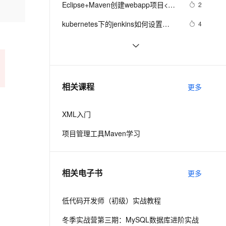
安全
Eclipse+Maven创建webapp项目<一> 
我要投诉
e-1.1-I2V
Cosyvoice-V3-Flash
2
PolarDB
上云场景组合购
Milvus 弹性伸缩功能新增节
伴
(转)
漫剧创作，剧本、分镜、视频高效生成
100%兼容MySQL、PostgreSQL，兼容Oracle，支持集中和分布式
覆盖90%+业务场景，专享组合折扣价
点支持范围
畅自然，细节丰富
高表现力语音合成大模型，语音克隆听感自然
VPN
kubernetes下的jenkins如何设置
4
maven
ernetes 版 ACK
云聚AI 严选权益
AI 原生数据库服务发布
SSL 证书
在maven中创建本地仓库
6
2V
Fun-ASR
，一键激活高效办公新体验
理容器应用的 K8s 服务
精选AI产品，从模型到应用全链提效
Agent 数据网关
文戏情感细腻自然，动作戏激烈拳拳到肉，实现更强表演能力
支持中英文自由切换，具备更强的噪声鲁棒性
堡垒机
使用Docker搭建maven私服 及常规使
7
AI 用量加速计划
云原生数据库 PolarDB
用方法
防火墙
、识别商机，让客服更高效、服务更出色。
Maven打包Jar文件
新老同享，达量后返
Agentic Database 发布
2
相关课程
更多
主机安全
应用
XML入门
千问办公
NEW
AI 应用及服务市场
的智能体编程平台
一站式AI生产力平台
项目管理工具Maven学习
AI 应用
伶鹊
企业级人与Agent协作平台，接入和调度多个数字员工
智能客服平台，对话机器人、对话分析、智能外呼
大模型
相关电子书
更多
大模型服务平台百炼 - 全妙
自然语言处理
应用创作平台
多模态内容创作工具，已接入 DeepSeek
低代码开发师（初级）实战教程
数据标注
机器学习
冬季实战营第三期：MySQL数据库进阶实战