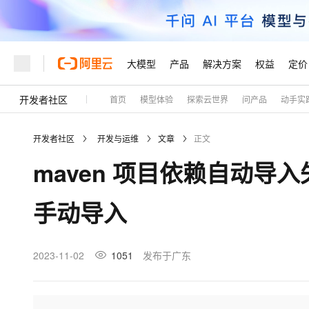
大模型
产品
解决方案
权益
定价
开发者社区
首页
模型体验
探索云世界
问产品
动手实
大模型
产品
解决方案
权益
定价
云市场
伙伴
服务
了解阿里云
精选产品
精选解决方案
普惠上云
产品定价
精选商城
成为销售伙伴
售前咨询
为什么选择阿里云
千问AI平台
开发者社区
开发与运维
文章
正文
了解云产品的定价详情
大模型服务平台百炼
千问办公，解锁你的工作
普惠上云 官方力荐
分销伙伴
在线服务
网站建设
什么是云计算
大
maven 项目依赖自动导入失
大模型服务与应用平台
企业级Agent产品，直接
云服务器38元/年起，超
咨询伙伴
多端小程序
技术领先
云上成本管理
售后服务
轻量应用服务器
Agency Agents：拥
官方推荐返现计划
大模型
精选产品
精选解决方案
Salesforce 国际版订阅
稳定可靠
手动导入
管理和优化成本
推荐新用户得奖励，单订单
销售伙伴合作计划
自助服务
友盟天域
安全合规
人工智能与机器学习
AI
文本生成
云数据库 RDS
HappyHorse 打造一
云工开物
无影生态合作计划
在线服务
观测云
分析师报告
高校专属算力普惠，学生认
计算
互联网应用开发
2023-11-02
1051
发布于广东
Qwen3.8-Max
HOT
Salesforce On Alibaba C
工单服务
Tuya 物联网平台阿里云
研究报告与白皮书
人工智能平台 PAI
快速拥有专属 OpenClaw
大模
Consulting Partner 合
大数据
容器
智能体时代全能旗舰模型
免费试用
短信专区
一站式AI开发、训练和推
蓝凌 OA
AI 大模型销售与服务生
现代化应用