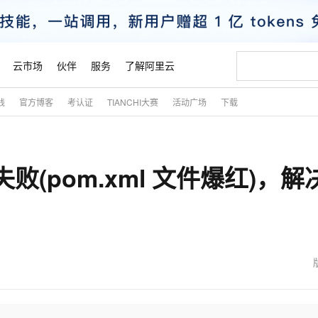
云市场
伙伴
服务
了解阿里云
践
官方博客
考认证
TIANCHI大赛
活动广场
下载
AI 特惠
数据与 API
成为产品伙伴
企业增值服务
最佳实践
价格计算器
AI 场景体
基础软件
产品伙伴合
阿里云认证
市场活动
配置报价
大模型
自助选配和估算价格
新方式
睿译宝，AI翻译排版一步到位
智启 AI 普惠权益
产品生态集成认证中心
企业支持计划
云上春晚
域名与网站
千问官方 MaaS 平台，为开发者和 Agent 而生，新用户赠送 1 亿 + tokens 额度
Qwen Aud
AI Coding
阿里云Maa
2026 阿里云
云服务器 E
为企业打
数据集
Windows
大模型认证
模型
NEW
NEW
败(pom.xml 文件爆红)，解决
交付可用成果
值低价云产品抢先购
上传文档即自动完成翻译和格式还原
至高享 1亿+免费 tokens，加速 Al 应用落地
提供智能易用的域名与建站服务
智能编程，一键
安全可靠、
产品生态伙伴
专家技术服务
云上奥运之旅
弹性计算合作
阿里云中企出
手机三要素
宝塔 Linux
全部认证
价格优势
有专属领域专家
GLM-5.2：长任务时代开源旗舰模型
阿里云 OPC 创新助力计划
千问大模型
即刻拥有 DeepS
AI 电商营销
对象存储 O
大模型
产品生态伙伴工作台
企业增值服务台
云栖战略参考
云存储合作计
云栖大会
身份实名认证
CentOS
训练营
推动算力普惠，释放技术红利
最高返9万
多领域专家智能体,一键组建 AI 虚拟交付团队
快速构建应用程序和网站，即刻迈出上云第一步
至高百万元 Token 补贴，加速一人公司成长
多元化、高性能、安全可靠的大模型服务
真正可用的 1M 上下文,一次完成代码全链路开发
轻松解锁专属 Dee
从图文生成到
云上的中国
数据库合作计
活动全景
短信
Docker
图片和
站式影视创作平台
Hermes Agent，打造自进化智能体
Token Plan 模型订阅计划
数字证书管理服务（原SSL证书）
5 分钟轻松部署
AI 广告创作
无影云电脑
企业成长
NEW
信息公告
看见新力量
云网络合作计
OCR 文字识别
JAVA
证享300元代金券
可视化编排打通从文字构思到成片全链路闭环
全托管，含MySQL、PostgreSQL、SQL Server、MariaDB多引擎
自主进化，持久记忆，越用越聪明
Qwen3.8-Max 首发尝鲜，限时加量 10 倍，夜间低至2折
实现全站HTTPS，呈现可信的WEB访问
图文、视频一
随时随地安
魔搭 Mode
Kimi-K3
HappyHors
NEW
loud
服务实践
官网公告
金融模力时刻
Salesforce O
版
发票查验
全能环境
Claude Code + GStack 打造工程团队
千问办公，限时限量积分加倍
Qoder
低代码高效构
AI 建站
短信服务
型
NEW
作计划
Kimi 最新旗舰模型，长程编程与推理利器
让文字生成流
计划
创新中心
魔搭 ModelSc
健康状态
理服务
让AI从“聊天伙伴”进化为能干活的“数字员工”
安装技能 GStack，拥有专属 AI 工程团队
你的AI工作搭子，覆盖日常办公高频场景
面向真实软件的智能体编程平台
0 代码专业建
客户案例
天气预报查询
操作系统
态合作计划