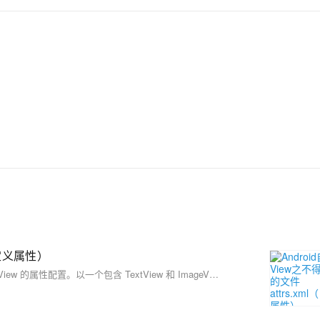
自定义属性）
本文详细介绍了如何通过自定义 `attrs.xml` 文件实现 Android 自定义 View 的属性配置。以一个包含 TextView 和 ImageView 的 DemoView 为例，讲解了如何使用自定义属性动态改变文字内容和控制图片显示隐藏。同时，通过设置布尔值和点击事件，实现了图片状态的切换功能。代码中展示了如何在构造函数中解析自定义属性，并通过方法 `setSetting0n` 和 `setbackeguang` 实现功能逻辑的优化与封装。此示例帮助开发者更好地理解自定义 View 的开发流程与 attrs.xml 的实际应用。