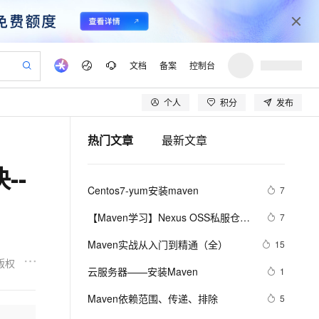
文档
备案
控制台
个人
积分
发布
验
作计划
器
AI 活动
专业服务
服务伙伴合作计划
开发者社区
加入我们
产品动态
服务平台百炼
阿里云 OPC 创新助力计划
热门文章
最新文章
一站式生成采购清单，支持单品或批量购买
io：打造专属 AI 语音助手
S产品伙伴计划（繁花）
峰会
CS
造的大模型服务与应用开发平台
一句话生成原生可编辑精美 PPT 文稿
AI 生产力先锋
Al MaaS 服务伙伴赋能合作
域名
博文
Careers
至高可申请百万元
Qwen3.8-Max 模型上线
--
开启高性价比 AI 编程新体验
弹性可伸缩的云计算服务
Qwen-Audio-3.0-Realtime 端到端实时语音角色扮演
输入一句话想法, 轻松生成专业的 PPT
先锋实践拓展 AI 生产力的边界
Token 补贴，五大权
计划
海大会
伙伴信用分合作计划
商标
问答
社会招聘
Centos7-yum安装maven
7
益加速 OPC 成功
eek-V4-Pro
SS
一键部署幻兽帕鲁游戏服务器
飞天发布时刻
HOT
Open Search 向量检索版支
划
备案
电子书
校园招聘
pSeek-V4-Pro
视频创作，一键激活电商全链路生产力
稳定、安全、高性价比、高性能的云存储服务
一键购买专属联机服务器，轻松开启游戏
所见，即是所愿
持视频检索 Pipeline 功能
更多支持
【Maven学习】Nexus OSS私服仓库
7
划
公司注册
镜像站
视频生成
语音识别与合成
的安装和配置
专属 QwenPaw
漫剧工坊：一站式动画创作平台
AI 实训营
HOT
应用身份服务 (IDaaS)
Maven实战从入门到精通（全）
15
合作伙伴培训与认证
划
上云迁移
站生成，高效打造优质广告素材
全接入的云上超级电脑
从聊天伙伴进化为能主动干活的本地数字员工
快速生产连贯的高质量长漫剧
从基础到进阶，Agent 创客手把手教你
OpenClaw 管理能力上线
版权
lScope
我要反馈
e-1.1-T2V
Qwen3-TTS-Flash
云服务器——安装Maven
1
查询合作伙伴
n Alibaba Cloud ISV 合作
代维服务
建企业门户网站
10 分钟搭建微信、支付宝小程序
MaxCompute MaxFrame 提
畅细腻的高质量视频
离线语音合成大模型，多语言方言自适应，低延迟高稳定
创新加速
Maven依赖范围、传递、排除
ope
登录合作伙伴管理后台
5
我要建议
站，无忧落地极速上线
以可视化方式快速构建移动和 PC 门户网站
国内短信简单易用，安全可靠，秒级触达，全球覆盖200+国家和地区。
高效部署网站，快速应用到小程序
供自动弹性内存功能