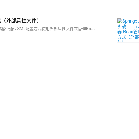
ML方式（外部属性文件）
这篇文章是Spring5框架的实战教程，主要介绍了如何在Spring的IOC容器中通过XML配置方式使用外部属性文件来管理Bean，特别是数据库连接池的配置。文章详细讲解了创建属性文件、引入属性文件到Spring配置、以及如何使用属性占位符来引用属性文件中的值。