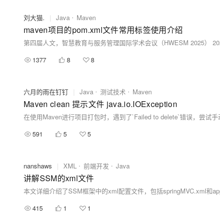
刘大猫.
|
Java
Maven
maven项目的pom.xml文件常用标签使用介绍
1377
8
8
六月的雨在钉钉
|
Java
测试技术
Maven
Maven clean 提示文件 java.io.IOException
591
5
5
nanshaws
|
XML
前端开发
Java
讲解SSM的xml文件
415
1
1