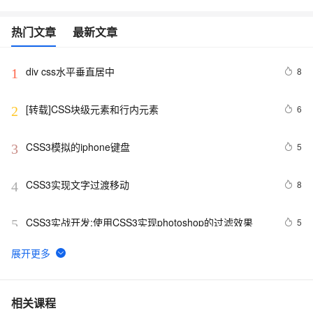
热门文章
最新文章
div css水平垂直居中
8
1
[转载]CSS块级元素和行内元素
6
2
CSS3模拟的iphone键盘
5
3
CSS3实现文字过渡移动
8
4
CSS3实战开发:使用CSS3实现photoshop的过滤效果
5
5
CSS 中 ::before 和 ::after 伪元素的四个实际用途
7
6
使用CSS实现 图片帧动画 与 曲线运动
6
7
相关课程