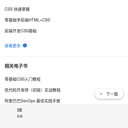
CSS 快速掌握
【01】完成新年倒计时页面-蛇年新年快乐倒计时领取礼
7
8
物放烟花html代码优雅草科技央千澈写采用
零基础学前端HTML+CSS
html5+div+CSS+JavaScript-优雅草卓伊凡-做一条关于新
DIV+CSS中的滤镜和模糊
7
9
年的代码分享给你们-为了C站的分拼一下子
前端开发CSS基础
CSS Content 属性妙用
2
10
查看更多
相关电子书
零基础CSS入门教程
低代码开发师（初级）实战教程
下一篇
阿里巴巴DevOps 最佳实践手册
查看更多
目录