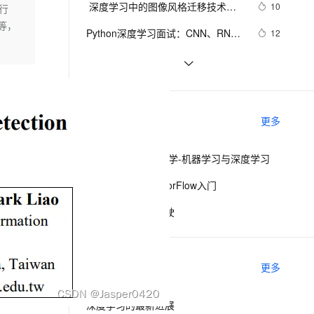
安全
 深度学习中的图像风格迁移技术探
我要投诉
e-1.1-I2V
Cosyvoice-V3-Flash
10
行
PolarDB
上云场景组合购
Milvus 弹性伸缩功能新增节
伴
析
等，
漫剧创作，剧本、分镜、视频高效生成
100%兼容MySQL、PostgreSQL，兼容Oracle，支持集中和分布式
覆盖90%+业务场景，专享组合折扣价
点支持范围
畅自然，细节丰富
高表现力语音合成大模型，语音克隆听感自然
VPN
Python深度学习面试：CNN、RNN
12
与Transformer详解
ernetes 版 ACK
云聚AI 严选权益
AI 原生数据库服务发布
SSL 证书
基于Pytorch的深度学习模型保存和加
8
2V
Fun-ASR
，一键激活高效办公新体验
理容器应用的 K8s 服务
精选AI产品，从模型到应用全链提效
Agent 数据网关
载方式
文戏情感细腻自然，动作戏激烈拳拳到肉，实现更强表演能力
支持中英文自由切换，具备更强的噪声鲁棒性
堡垒机
使用PyTorch解决多分类问题：构建、
5
AI 用量加速计划
云原生数据库 PolarDB
训练和评估深度学习模型
防火墙
、识别商机，让客服更高效、服务更出色。
基于tensorflow深度学习的猫狗分类识
新老同享，达量后返
Agentic Database 发布
4
相关课程
更多
别
主机安全
应用
高校精品课-复旦大学-机器学习与深度学习
千问办公
NEW
AI 应用及服务市场
的智能体编程平台
一站式AI生产力平台
深度学习框架TensorFlow入门
AI 应用
伶鹊
深度学习与自动驾驶
企业级人与Agent协作平台，接入和调度多个数字员工
智能客服平台，对话机器人、对话分析、智能外呼
大模型
大模型服务平台百炼 - 全妙
自然语言处理
相关电子书
更多
应用创作平台
多模态内容创作工具，已接入 DeepSeek
数据标注
机器学习
深度学习的最新进展