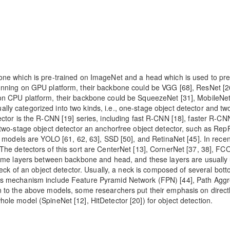
ne which is pre-trained on ImageNet and a head which is used to pre
unning on GPU platform, their backbone could be VGG [68], ResNet [2
on CPU platform, their backbone could be SqueezeNet [31], MobileNet
sually categorized into two kinds, i.e., one-stage object detector and t
ctor is the R-CNN [19] series, including fast R-CNN [18], faster R-CNN
 two-stage object detector an anchorfree object detector, such as Rep
e models are YOLO [61, 62, 63], SSD [50], and RetinaNet [45]. In recen
The detectors of this sort are CenterNet [13], CornerNet [37, 38], FCO
 some layers between backbone and head, and these layers are usually
 neck of an object detector. Usually, a neck is composed of several bot
is mechanism include Feature Pyramid Network (FPN) [44], Path Aggr
n to the above models, some researchers put their emphasis on direct
ole model (SpineNet [12], HitDetector [20]) for object detection.