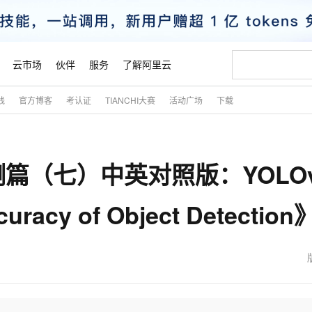
云市场
伙伴
服务
了解阿里云
践
官方博客
考认证
TIANCHI大赛
活动广场
下载
AI 特惠
数据与 API
成为产品伙伴
企业增值服务
最佳实践
价格计算器
AI 场景体
基础软件
产品伙伴合
阿里云认证
市场活动
配置报价
大模型
自助选配和估算价格
新方式
睿译宝，AI翻译排版一步到位
智启 AI 普惠权益
产品生态集成认证中心
企业支持计划
云上春晚
域名与网站
千问官方 MaaS 平台，为开发者和 Agent 而生，新用户赠送 1 亿 + tokens 额度
Qwen Aud
AI Coding
阿里云Maa
2026 阿里云
云服务器 E
为企业打
数据集
Windows
大模型认证
模型
NEW
NEW
篇（七）中英对照版：YOLOv
交付可用成果
值低价云产品抢先购
上传文档即自动完成翻译和格式还原
至高享 1亿+免费 tokens，加速 Al 应用落地
提供智能易用的域名与建站服务
智能编程，一键
安全可靠、
产品生态伙伴
专家技术服务
云上奥运之旅
弹性计算合作
阿里云中企出
手机三要素
宝塔 Linux
全部认证
价格优势
有专属领域专家
GLM-5.2：长任务时代开源旗舰模型
阿里云 OPC 创新助力计划
千问大模型
即刻拥有 DeepS
AI 电商营销
对象存储 O
大模型
产品生态伙伴工作台
企业增值服务台
云栖战略参考
云存储合作计
云栖大会
身份实名认证
CentOS
训练营
uracy of Object Detection
推动算力普惠，释放技术红利
最高返9万
多领域专家智能体,一键组建 AI 虚拟交付团队
快速构建应用程序和网站，即刻迈出上云第一步
至高百万元 Token 补贴，加速一人公司成长
多元化、高性能、安全可靠的大模型服务
真正可用的 1M 上下文,一次完成代码全链路开发
轻松解锁专属 Dee
从图文生成到
云上的中国
数据库合作计
活动全景
短信
Docker
图片和
站式影视创作平台
Hermes Agent，打造自进化智能体
Token Plan 模型订阅计划
数字证书管理服务（原SSL证书）
5 分钟轻松部署
AI 广告创作
无影云电脑
企业成长
NEW
信息公告
看见新力量
云网络合作计
OCR 文字识别
JAVA
证享300元代金券
可视化编排打通从文字构思到成片全链路闭环
全托管，含MySQL、PostgreSQL、SQL Server、MariaDB多引擎
自主进化，持久记忆，越用越聪明
Qwen3.8-Max 首发尝鲜，限时加量 10 倍，夜间低至2折
实现全站HTTPS，呈现可信的WEB访问
图文、视频一
随时随地安
魔搭 Mode
Kimi-K3
HappyHors
NEW
loud
服务实践
官网公告
金融模力时刻
Salesforce O
版
发票查验
全能环境
Claude Code + GStack 打造工程团队
千问办公，限时限量积分加倍
Qoder
低代码高效构
AI 建站
短信服务
型
NEW
作计划
Kimi 最新旗舰模型，长程编程与推理利器
让文字生成流
计划
创新中心
魔搭 ModelSc
健康状态
理服务
让AI从“聊天伙伴”进化为能干活的“数字员工”
安装技能 GStack，拥有专属 AI 工程团队
你的AI工作搭子，覆盖日常办公高频场景
面向真实软件的智能体编程平台
0 代码专业建
客户案例
天气预报查询
操作系统
态合作计划