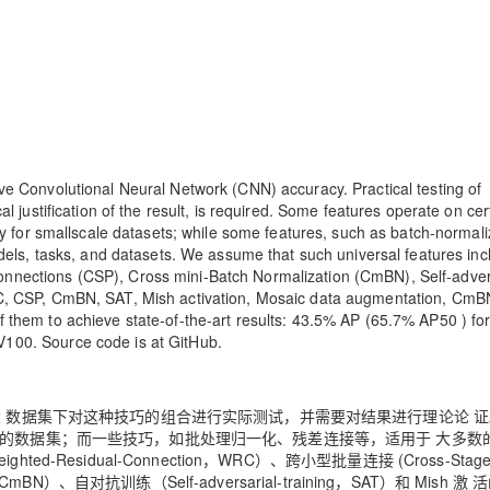
AI 应用
10分钟微调：让0.6B模型媲美235B模
多模态数据信
型
依托云原生高可用架构,实现Dify私有化部署
用1%尺寸在特定领域达到大模型90%以上效果
一个 AI 助手
超强辅助，Bol
即刻拥有 DeepSeek-R1 满血版
在企业官网、通讯软件中为客户提供 AI 客服
多种方案随心选，轻松解锁专属 DeepSeek
e Convolutional Neural Network (CNN) accuracy. Practical testing of
l justification of the result, is required. Some features operate on cer
ly for smallscale datasets; while some features, such as batch-normali
odels, tasks, and datasets. We assume that such universal features inc
nnections (CSP), Cross mini-Batch Normalization (CmBN), Self-adver
RC, CSP, CmBN, SAT, Mish activation, Mosaic data augmentation, CmB
 them to achieve state-of-the-art results: 43.5% AP (65.7% AP50 ) for
100. Source code is at GitHub.
 数据集下对这种技巧的组合进行实际测试，并需要对结果进行理论论 
模的数据集；而一些技巧，如批处理归一化、残差连接等，适用于 大多数
esidual-Connection，WRC）、跨小型批量连接 (Cross-Stage
ation （CmBN）、自对抗训练（Self-adversarial-training，SAT）和 Mish 