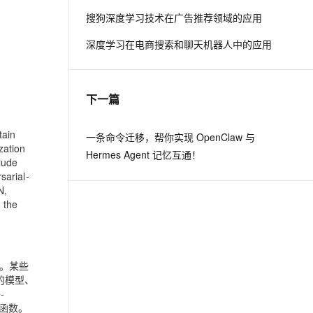
搜狗深度学习技术在广告推荐领域的应用
息提取
与 AI 智能体进行实时音视频通话
深度学习在电商搜索和聊天机器人中的应用
从文本、图片、视频中提取结构化的属性信息
构建支持视频理解的 AI 音视频实时通话应用
t.diy 一步搞定创意建站
构建大模型应用的安全防护体系
通过自然语言交互简化开发流程,全栈开发支持
通过阿里云安全产品对 AI 应用进行安全防护
下一篇
tain
一条命令迁移，帮你实现 OpenClaw 与
zation
Hermes Agent 记忆互通！
lude
sarial-
N,
 the
证。某些
的模型、
-
激 活函数。