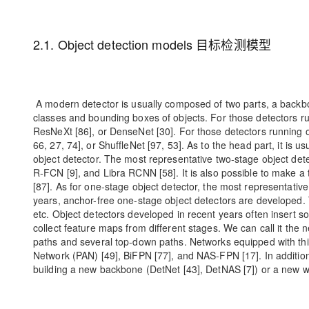
2.1. Object detection models 目标检测模型
A modern detector is usually composed of two parts, a backbo
classes and bounding boxes of objects. For those detectors r
ResNeXt [86], or DenseNet [30]. For those detectors running 
66, 27, 74], or ShuffleNet [97, 53]. As to the head part, it is u
object detector. The most representative two-stage object dete
R-FCN [9], and Libra RCNN [58]. It is also possible to make a
[87]. As for one-stage object detector, the most representativ
years, anchor-free one-stage object detectors are developed. 
etc. Object detectors developed in recent years often insert
collect feature maps from different stages. We can call it the
paths and several top-down paths. Networks equipped with th
Network (PAN) [49], BiFPN [77], and NAS-FPN [17]. In additio
building a new backbone (DetNet [43], DetNAS [7]) or a new wh