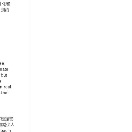
则 化和
达 到约
ree
urate
 but
s
n real
 that
车碰撞警
和减少人
acth