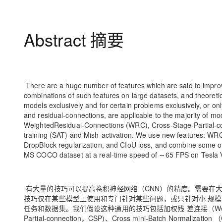
大模型解决方案
迁移与运维管理
快速部署 Dify，高效搭建 
Abstract 摘要
专有云
10 分钟在聊天系统中增加
There are a huge number of features which are said to improv
combinations of such features on large datasets, and theoretica
models exclusively and for certain problems exclusively, or on
and residual-connections, are applicable to the majority of m
WeightedResidual-Connections (WRC), Cross-Stage-Partial-co
training (SAT) and Mish-activation. We use new features: W
DropBlock regularization, and CIoU loss, and combine some of
MS COCO dataset at a real-time speed of ∼65 FPS on Tesla V
有大量的技巧可以提高卷积神经网络（CNN）的精度。需要在大
技巧仅在某些模型上使用和专门针对某些问题，或只针对小 规
任务和数据集。我们假设这种通用的技巧包括加权残 差连接（Weighted-R
Partial-connection，CSP)、Cross mini-Batch Normaliz