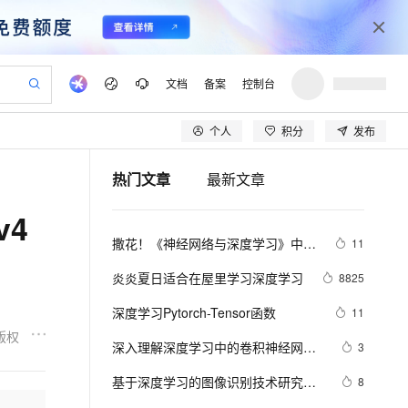
文档
备案
控制台
个人
积分
发布
验
作计划
器
AI 活动
专业服务
服务伙伴合作计划
开发者社区
加入我们
产品动态
服务平台百炼
阿里云 OPC 创新助力计划
热门文章
最新文章
一站式生成采购清单，支持单品或批量购买
io：打造专属 AI 语音助手
S产品伙伴计划（繁花）
峰会
CS
造的大模型服务与应用开发平台
一句话生成原生可编辑精美 PPT 文稿
AI 生产力先锋
Al MaaS 服务伙伴赋能合作
域名
博文
Careers
至高可申请百万元
Qwen3.8-Max 模型上线
4
开启高性价比 AI 编程新体验
弹性可伸缩的云计算服务
Qwen-Audio-3.0-Realtime 端到端实时语音角色扮演
输入一句话想法, 轻松生成专业的 PPT
先锋实践拓展 AI 生产力的边界
Token 补贴，五大权
计划
海大会
伙伴信用分合作计划
商标
问答
社会招聘
撒花！《神经网络与深度学习》中文
11
益加速 OPC 成功
eek-V4-Pro
SS
一键部署幻兽帕鲁游戏服务器
飞天发布时刻
HOT
Open Search 向量检索版支
划
备案
电子书
校园招聘
教程正式开源！全书 pdf、ppt 和代
》
pSeek-V4-Pro
视频创作，一键激活电商全链路生产力
稳定、安全、高性价比、高性能的云存储服务
一键购买专属联机服务器，轻松开启游戏
所见，即是所愿
持视频检索 Pipeline 功能
更多支持
炎炎夏日适合在屋里学习深度学习
8825
码一同放出
划
公司注册
镜像站
视频生成
语音识别与合成
专属 QwenPaw
漫剧工坊：一站式动画创作平台
AI 实训营
HOT
应用身份服务 (IDaaS)
深度学习Pytorch-Tensor函数
11
合作伙伴培训与认证
划
上云迁移
站生成，高效打造优质广告素材
全接入的云上超级电脑
从聊天伙伴进化为能主动干活的本地数字员工
快速生产连贯的高质量长漫剧
从基础到进阶，Agent 创客手把手教你
OpenClaw 管理能力上线
版权
lScope
我要反馈
e-1.1-T2V
Qwen3-TTS-Flash
深入理解深度学习中的卷积神经网络
3
查询合作伙伴
n Alibaba Cloud ISV 合作
代维服务
建企业门户网站
10 分钟搭建微信、支付宝小程序
MaxCompute MaxFrame 提
（CNN）：从原理到实践
畅细腻的高质量视频
离线语音合成大模型，多语言方言自适应，低延迟高稳定
创新加速
基于深度学习的图像识别技术研究进
ope
登录合作伙伴管理后台
8
我要建议
站，无忧落地极速上线
以可视化方式快速构建移动和 PC 门户网站
国内短信简单易用，安全可靠，秒级触达，全球覆盖200+国家和地区。
高效部署网站，快速应用到小程序
供自动弹性内存功能
展### 