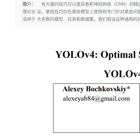
存储
天池大赛
Qwen3.7-Plus
简介：
有大量的技巧可以提高卷积神经网络（CNN）的精
云解析DNS
解决方案免费试用 新老
电子合同
理论论 证。某些技巧仅在某些模型上使用和专门针对某些问
最高领取价值200元试用
能看、能想、能动手的多模
安全
网络与CDN
AI 算法大赛
畅捷通
适用于 大多数的模型、任务和数据集。我们假设这种通用的技巧包括加权残
大数据开发治理平台 Data
AI 产品 免费试用
网络
安全
云开发大赛
Qwen3-VL-Plus
Tableau 订阅
1亿+ 大模型 tokens 和 
可观测
入门学习赛
中间件
AI空中课堂在线直播课
云防火墙
140+云产品 免费试用
上云与迁云
云原生的云上边界网络安全
产品新客免费试用，最长1
数据库
生态解决方案
大模型服务
企业出海
大模型ACA认证体验
大数据计算
助力企业全员 AI 认知与能
行业生态解决方案
千问AI平台-Token Plan
政企业务
媒体服务
开发者生态解决方案
企业服务与云通信
千问AI平台-模型体验
AI 开发和 AI 应用解决
在线体验全尺寸、多种模态
域名与网站
Happy 系列大模型
终端用户计算
Serverless
开发工具