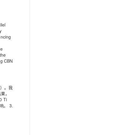
lel
y
incing
te
 the
ing CBN
P）。我
结果，
 Ti
响。 3.