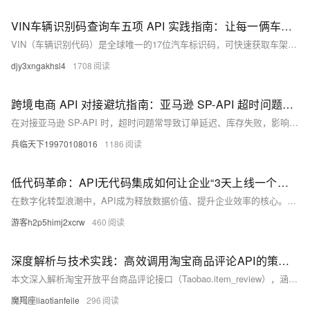
VIN车辆识别码查询车五项 API 实践指南：让每一俩车有迹可循（Python代码示例）
VIN（车辆识别代码）是全球唯一的17位汽车标识码，可快速获取车架号、发动机号、品牌型号等核心信息。在二手车交易、保险理赔、维修保养等场景中，准确解析VIN有助于提升效率与风控能力。本文介绍VIN码结构、适用场景，并提供Python调用示例及优化建议，助力企业实现车辆信息自动化核验。
djy3xngakhsl4
1708
跨境电商 API 对接避坑指南：亚马逊 SP-API 超时问题的 5 种解决方案（附重试代码模板）
在对接亚马逊 SP-API 时，超时问题常导致订单延迟、库存失败，影响运营。本文总结某 3C 品牌实战经验，详解超时的 3 大根源与 5 大解决方案，涵盖动态超时、重试机制、请求拆分、并发控制与边缘加速，并附可复用 Python 代码，助你将超时率从 20% 降至 1% 以下。
兵临天下19970108016
1186
低代码革命：API无代码集成如何让企业“3天上线一个生态”？
在数字化转型浪潮中，API成为释放数据价值、提升企业效率的核心。本文详解API架构设计、安全实践与跨平台集成，为CTO提供效率提升指南，涵盖微服务、安全认证、协议选择、低代码集成及未来趋势，助力企业构建敏捷、安全、高效的数字生态。
游客h2p5himj2xcrw
460
深度解析与技术实践：高效调用淘宝商品评论API的策略与代码实现
本文深入解析淘宝开放平台商品评论接口（Taobao.item_review），涵盖接口功能、调用逻辑与实战代码，助力开发者高效获取用户评价数据，提升电商数据分析能力。
魔羯座liaotianfeile
296