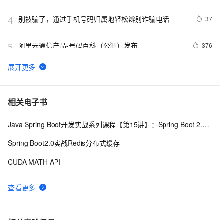
别被骗了，通过手机号码归属地轻松辨别诈骗电话 
37
4
阿里云通信产品-号码百科（公测）发布
376
5
PHP通过API获取手机号码归属地
3
6
手机卫士12-号码归属地查询
4
7
相关电子书
Java Spring Boot开发实战系列课程【第15讲】：Spring Boot 2.0 API与Spring REST Docs实战
P1-Android基于MVP实现号码归属地查询
1029
8
Spring Boot2.0实战Redis分布式缓存
C# | 【完全开源】手机号码归属地查询，一秒内百万次
16
9
CUDA MATH API
查询
我的Android进阶之旅------&gt;Android通过调用
942
10
查看更多
Webservice实现手机号码归属地查询