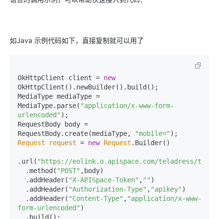
如Java 示例代码如下，直接复制就可以用了
OkHttpClient client = 
new
OkHttpClient().newBuilder().build();

MediaType mediaType = 
MediaType.parse(
"application/x-www-form-
urlencoded"
);

RequestBody body = 
RequestBody.create(mediaType, 
"mobile="
Request
request
 = 
new
Request
.Builder()

.url(
"https://eolink.o.apispace.com/teladress/telad
  .method(
"POST"
,body)

  .addHeader(
"X-APISpace-Token"
,
""
)

  .addHeader(
"Authorization-Type"
,
"apikey"
)

  .addHeader(
"Content-Type"
,
"application/x-www-
form-urlencoded"
)

  .build();
