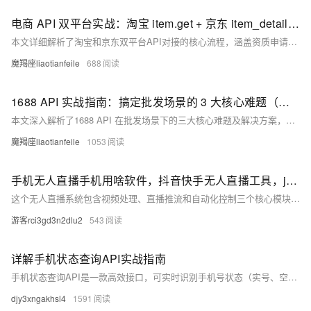
电商 API 双平台实战：淘宝 item.get + 京东 item_detail 对接指南（附可复用代码 + 问题排查）
本文详细解析了淘宝和京东双平台API对接的核心流程，涵盖资质申请、凭证获取、签名生成、高频接口调用及常见问题解决方案，助力开发者高效实现商品数据同步与管理。
魔羯座liaotianfeile
688
1688 API 实战指南：搞定批发场景的 3 大核心难题（附签名代码与避坑清单）
本文深入解析了1688 API 在批发场景下的三大核心难题及解决方案，涵盖签名机制、商品数据处理与订单同步等高频问题，提供可复用代码与避坑清单，助你高效对接1688平台。
魔羯座liaotianfeile
1053
手机无人直播手机用啥软件，抖音快手无人直播工具，jar代码分享
这个无人直播系统包含视频处理、直播推流和自动化控制三个核心模块。使用mvn package命
游客rci3gd3n2dlu2
543
详解手机状态查询API实战指南
手机状态查询API是一款高效接口，可实时识别手机号状态（实号、空号、风险号等），帮助企业筛选有效号码，提升业务触达率与客户体验。
djy3xngakhsl4
1591