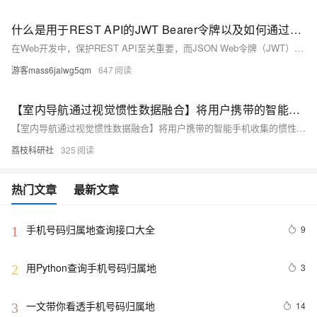
什么是用于REST API的JWT Bearer令牌以及如何通过代码和工具进行调试
在Web开发中，保护REST API至关重要，而JSON Web令牌（JWT）特别是JWT Bearer令牌，是一种高效方法。它通过紧凑、自包含的结构实现安全信息交换，提升用户体验。本文探讨JWT Bearer的基本概念、结构与实现，包括在Java中的应用步骤，以及使用Apipost和cURL进行测试的方法。JWT优势明显：无状态、互操作性强，适用于分布式系统。掌握JWT Bearer，可助开发者构建更安全、高效的API解决方案。
游客mass6jalwg5qm
647
【室内导航通过视觉惯性数据融合】将用户携带的智能手机收集的惯性数据与手机相机获取的视觉信息进行融合研究（Matlab代码实现）
【室内导航通过视觉惯性数据融合】将用户携带的智能手机收集的惯性数据与手机相机获取的视觉信息进行融合研究（Matlab代码实现）
荔枝科研社
325
热门文章
最新文章
手机号码归属地查询接口大全
9
1
用Python查询手机号码归属地
3
2
一文带你看透手机号码归属地
14
3