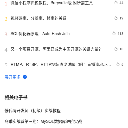
微信小程序抓包教程：Burpsuite版 附所需工具
44
1
视频码率、分辨率、帧率的关系
19
2
SQL优化器原理 - Auto Hash Join
413
3
又一个项目开源，阿里已成为中国开源的关键力量？
10
4
RTMP、RTSP、HTTP视频协议详解（附：直播流地址、
5
5
播放软件）
谷歌CEO皮查伊：对重返中国持开放态度
10
6
C语言项目参考解答：全正整数后再计算
6
7
相关电子书
低代码开发师（初级）实战教程
俗人解读 三维渲染 的工作过程
4
8
冬季实战营第三期：MySQL数据库进阶实战
国土档案管理信息系统【档案著录】-他项权利类档案著
5
9