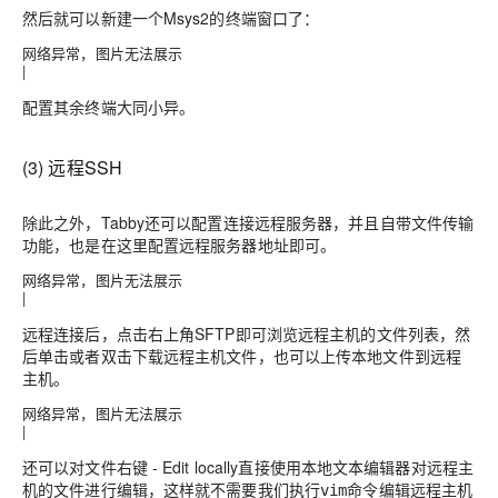
然后就可以新建一个Msys2的终端窗口了：
网络异常，图片无法展示
|
配置其余终端大同小异。
(3) 远程SSH
除此之外，Tabby还可以配置连接远程服务器，并且自带文件传输
功能，也是在这里配置远程服务器地址即可。
网络异常，图片无法展示
|
远程连接后，点击右上角
SFTP
即可浏览远程主机的文件列表，然
后
单击或者双击下载
远程主机文件，也可以
上传
本地文件到远程
主机。
网络异常，图片无法展示
|
还可以对文件
右键 - Edit locally
直接使用本地文本编辑器对远程主
机的文件进行编辑，这样就不需要我们执行
命令编辑远程主机
vim