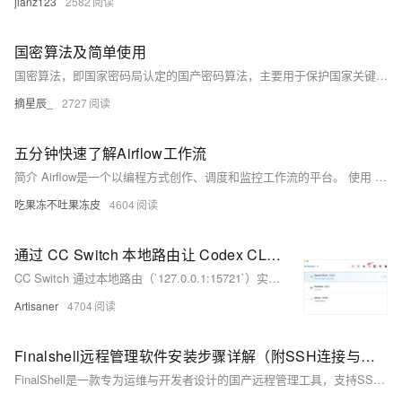
jianz123
2582
国密算法及简单使用
国密算法，即国家密码局认定的国产密码算法，主要用于保护国家关键信息基础设施和商业领域的加密通信和数据安全。根据 2019年10月26日第十三届全国人民代表大会常务委员会第十四次会议通过的《中华人民共和国密码法》，国家对密码实行分类管理，密码分为核心密码、普通密码和商用密码
摘星辰_
2727
五分钟快速了解Airflow工作流
简介 Airflow是一个以编程方式创作、调度和监控工作流的平台。 使用 Airflow 将工作流创作为有向无环图(DAG)任务。 Airflow 调度程序按照你指定的依赖项在一组workers上执行您的任务。同时，Airflow拥有丰富的命令行实用程序使得在DAG上进行复杂的诊断变得轻而易举。并且提供了丰富的用户界面使可视化生产中运行的工作流、监控进度和需要排查问题时变得非常容易。 当工作流被定义为代码时，它们变得更易于维护、可版本化、可测试和协作。
吃果冻不吐果冻皮
4604
通过 CC Switch 本地路由让 Codex CLI 接入 DeepSeek 等第三方模型
CC Switch 通过本地路由（`127.0.0.1:15721`）实现协议转换：将 Codex 的 Responses API 请求自动映射为 DeepSeek 等厂商的 Chat Completions 接口，兼容流式响应与工具调用，无需修改 Codex 源码，安全隔离 API Key。（239字）
Artisaner
4704
Finalshell远程管理软件安装步骤详解（附SSH连接与文件传输教程）
FinalShell是一款专为运维与开发者设计的国产远程管理工具，支持SSH/SFTP连接Linux服务器、VPS及云主机，集成终端、文件拖拽传输、实时资源监控（CPU/内存/磁盘）等功能，界面简洁易用，Win7–Win11全兼容。（239字）