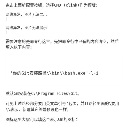
点击上面
新配置
按钮，选择
作为模版：
CMD (clink)
网络异常，图片无法展示
|
网络异常，图片无法展示
|
需要注意的是命令行这里，先把命令行中已有的内容清空，然后
填入以下内容：
'你的Git安装路径\\bin\\bash.exe'
-l
-i
默认Git安装在
。
C:\Program Files\Git
可见上述
路径部分要用英文单引号
包围
，并且
路径里面的
要用
'
\
表示
，新建其它终端预设也一样。
\\
图标这里大家可以填这个表示Git的图标：