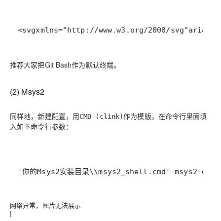
<
svg
xmlns
=
"http://www.w3.org/2000/svg"
aria-hi
推荐大家把Git Bash作为默认终端。
(2) Msys2
同样地，新建配置，用
作为模版，在命令行里面填
CMD (clink)
入如下命令行参数：
'你的Msys2安装目录\\msys2_shell.cmd'
-msys2
-deft
网络异常，图片无法展示
|