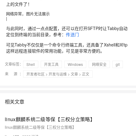
上的文件了！
网络异常，图片无法展示
|
与此同时，通过一点点配置，还可以在打开SFTP时让Tabby自动
定位到终端的当前目录，参考：
传送门
可见Tabby不仅仅是一个命令行终端工具，还具备了Xshell和Xftp
这样远程连接软件的常用功能，可见是非常方便的。
文章标签：
Shell
开发工具
Windows
网络安全
git
来 源：
开发者社区
>
开发与运维
>
文章
> 正文
相关文章
linux麒麟系统二级等保【三权分立策略】
linux麒麟系统二级等保【三权分立策略】