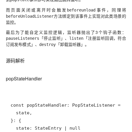
而页面关闭或离开时会触发
事件，同理将
beforeunload
方法绑定到该事件上实现对此类场景的
beforeUnloadListener
监控。
最后为了能自定义监控逻辑，监听器抛出了3个钩子函数：
「停止监听」、
「注册监听回调，符合
pauseListeners
listen
订阅发布模式」、
「卸载监听器」。
destroy
源码解析
popStateHandler