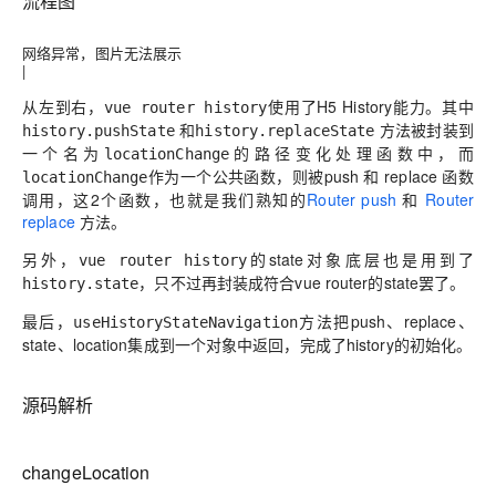
流程图
网络异常，图片无法展示
|
从左到右，
使用了H5 History能力。其中
vue router history
和
方法被封装到
history.pushState
history.replaceState
一个名为
的路径变化处理函数中，而
locationChange
作为一个公共函数，则被push 和 replace 函数
locationChange
调用，这2个函数，也就是我们熟知的
Router push
和
Router
replace
方法。
另外，
的state对象底层也是用到了
vue router history
，只不过再封装成符合vue router的state罢了。
history.state
最后，
方法把push、replace、
useHistoryStateNavigation
state、location集成到一个对象中返回，完成了history的初始化。
源码解析
changeLocation