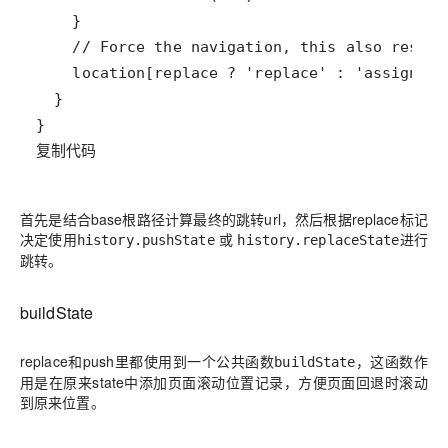
复制代码
首先是结合base根路径计算最终的跳转url，然后根据replace标记
决定使用
或
进行
history.pushState
history.replaceState
跳转。
buildState
replace和push里都使用到一个公共函数
，这函数作
buildState
用是在原来state中添加页面滚动位置记录，方便页面回退时滚动
到原来位置。