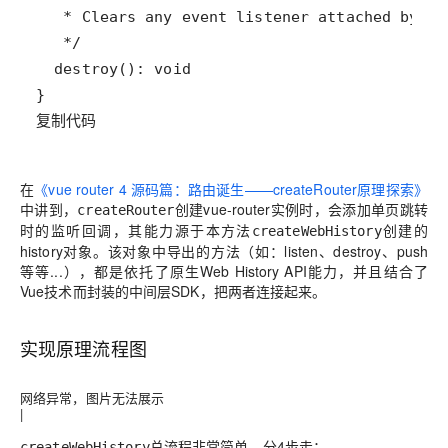
复制代码
在
《vue router 4 源码篇：路由诞生——createRouter原理探索》
中讲到，
创建vue-router实例时，会添加单页跳转
createRouter
时的监听回调，其能力源于本方法
创建的
createWebHistory
history对象。该对象中导出的方法（如：listen、destroy、push
等等...），都是依托了原生Web History API能力，并且结合了
Vue技术而封装的中间层SDK，把两者连接起来。
实现原理流程图
网络异常，图片无法展示
|
总流程非常简单，分4步走：
createWebHistory