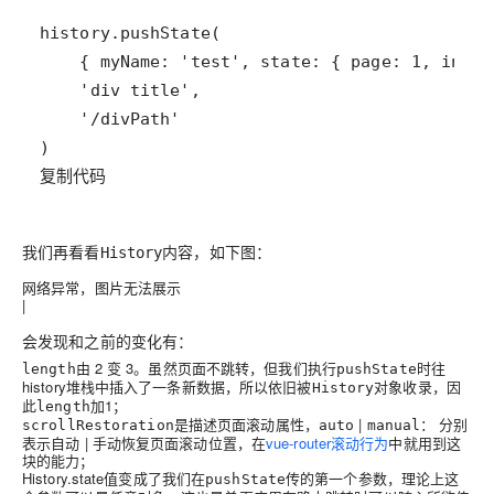
复制代码
我们再看看
内容，如下图：
History
网络异常，图片无法展示
|
会发现和之前的变化有：
由
2
变
3
。虽然页面不跳转，但我们执行
时往
length
pushState
history堆栈中插入了一条新数据，所以依旧被
对象收录，因
History
此
加
1
；
length
是描述页面滚动属性，
|
： 分别
scrollRestoration
auto
manual
表示自动 | 手动恢复页面滚动位置，在
vue-router滚动行为
中就用到这
块的能力；
History.state值变成了我们在
传的第一个参数，理论上这
pushState