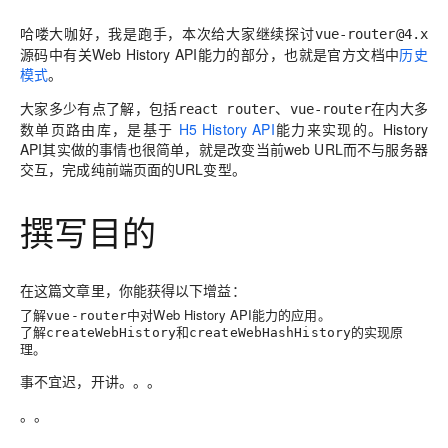
哈喽大咖好，我是跑手，本次给大家继续探讨
vue-router@4.x
源码中有关Web History API能力的部分，也就是官方文档中
历史
模式
。
大家多少有点了解，包括
、
在内大多
react router
vue-router
数单页路由库，是基于
H5 History API
能力来实现的。History
API其实做的事情也很简单，就是改变当前web URL而不与服务器
交互，完成纯前端页面的URL变型。
撰写目的
在这篇文章里，你能获得以下增益：
了解
中对Web History API能力的应用。
vue-router
了解
和
的实现原
createWebHistory
createWebHashHistory
理。
事不宜迟，开讲。。。
。。