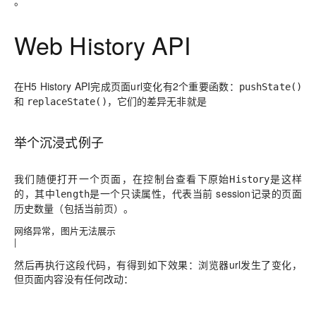
。
Web History API
在H5 History API完成页面url变化有2个重要函数：
pushState()
和
，它们的差异无非就是
replaceState()
举个沉浸式例子
我们随便打开一个页面，在控制台查看下原始
是这样
History
的，其中
是一个只读属性，代表当前 session记录的页面
length
历史数量（包括当前页）。
网络异常，图片无法展示
|
然后再执行这段代码，有得到如下效果：浏览器url发生了变化，
但页面内容没有任何改动：