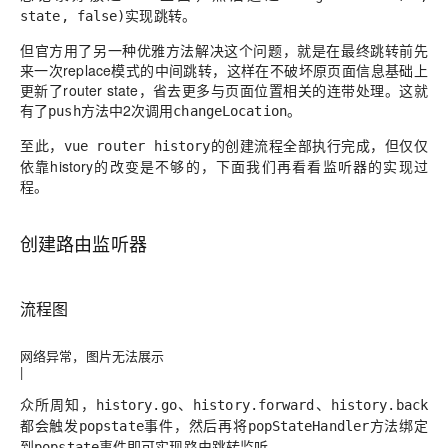
实现跳转。
state, false)
但官方用了另一种优雅方法解决这个问题，就是在最终跳转前先
来一次replace模式的中间跳转，这样在不破坏原页面信息基础上
更新了router state，省去更多与页面位置相关的连带处理。这就
有了
方法中2次调用
。
push
changeLocation
至此，
的创建流程全部执行完成，但仅仅
vue router history
依靠history的改变是不够的，下面我们再看看监听器的实现过
程。
创建路由监听器
流程图
网络异常，图片无法展示
|
众所周知，
、
、
history.go
history.forward
history.back
都会触发
事件，然后再将
方法绑定
popstate
popStateHandler
到
事件即可实现路由跳转监听。
popstate