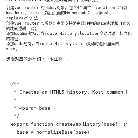
创建
的history对象，包含
4
个属性：
（当前
vue router
location
location）、
（路由页面的history state）、和
、
state
push
2个方法；
replace
创建
监听器：主要支持路由跳转时的state处理和自定义
vue router
的跳转逻辑回调；
添加location劫持，当
变动时返回标准化
routerHistory.location
的路径；
添加state劫持，当
变动时返回里面的
routerHistory.state
state；
步骤对应的源码如下「
附注释
」：