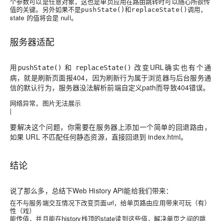
个参数可以是任意对象，这也是单页应用在路由跳转时可以随心所欲传
值的关键。另外如果不是
和
调用，
pushState()
replaceState()
state 的值将会是 null。
服务器适配
用
和
改变URL确实也有个通
pushState()
replaceState()
病，就是刷新页面报404，因为刷新行为属于浏览器与后台服务通
信的默认行为，服务器没法解析前端自定义path而导致404错误。
网络异常，图片无法展示
|
要解决这个问题，你需要在服务器上添加一个简单的回退路由，
如果 URL 不匹配任何静态资源，直接回退到 index.html。
结论
说了那么多，总结下Web History API能给我们带来：
在不与服务端交互情况下改变页面url
，给单页路由应用带来可玩（有）
性（戏）
能传值
，并且能在history栈顶的state
读到这些值
，解决单页之间的跳