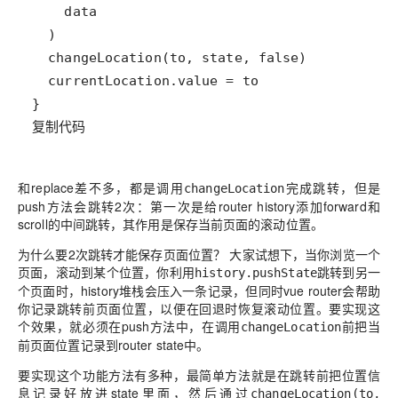
复制代码
和replace差不多，都是调用
完成跳转，但是
changeLocation
push方法会跳转2次：第一次是给router history添加forward和
scroll的中间跳转，其作用是保存当前页面的滚动位置。
为什么要2次跳转才能保存页面位置？
大家试想下，当你浏览一个
页面，滚动到某个位置，你利用
跳转到另一
history.pushState
个页面时，history堆栈会压入一条记录，但同时vue router会帮助
你记录跳转前页面位置，以便在回退时恢复滚动位置。要实现这
个效果，就必须在push方法中，在调用
前把当
changeLocation
前页面位置记录到router state中。
要实现这个功能方法有多种，最简单方法就是在跳转前把位置信
息记录好放进state里面，然后通过
changeLocation(to,